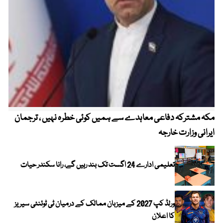
مکہ مشترکہ دفاعی معاہدے سے ہمیں کوئی خطرہ نہیں ، ترجمان
4 روز میں سونے کی قیمت میں بڑا اضافہ
ایرانی وزارت خارجہ
تعلیمی ادارے 24 اگست تک بند رہیں گے، رانا سکندر حیات
ورلڈ کپ 2027 کے میزبان ممالک کے درمیان ٹی ٹوئنٹی سیریز
کا اعلان