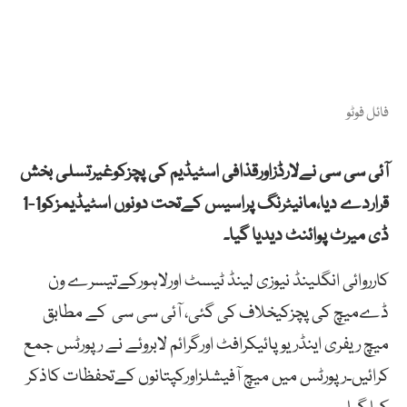
فائل فوٹو
آئی سی سی نےلارڈزاورقذافی اسٹیڈیم کی پچزکوغیرتسلی بخش
قراردے دیا،مانیٹرنگ پراسیس کےتحت دونوں اسٹیڈیمزکو1-1
ڈی میرٹ پوائنٹ دیدیا گیا۔
کارروائی انگلینڈ نیوزی لینڈ ٹیسٹ اورلاہورکےتیسرے ون
ڈےمیچ کی پچزکیخلاف کی گئی، آئی سی سی کے مطابق
میچ ریفری اینڈریوپائیکرافٹ اورگرائم لابروئے نے رپورٹس جمع
کرائیں۔رپورٹس میں میچ آفیشلزاورکپتانوں کےتحفظات کاذکر