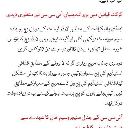
کیا گیا ہے۔
کرکٹ قوانین میں بڑی تبدیلیاں،آئی سی سی نے منظوری دیدی
اینڈی پائیکرافٹ کے مطابق لارڈز ٹیسٹ کےدوران پچ پرزیادہ
سیم موومنٹ دیکھی گئی اورگیند نیچی رہی،لارڈزپچ کاباؤنس
غیرمستقل تھا،پہلےدن 16اوردوسرےدن17وکٹیں گریں۔
دوسری جانب میچ ریفری گرائم لا بروئے کے مطابق قذافی
اسٹیڈیم کی پچ سلواورلوتھی جس سےرنز بناناانتہائی مشکل
تھا،قذافی اسٹیڈیم کی پچ ون ڈےمیچ کےمعیارکےمطابق
نہیں تھی،بلے بازوں کوپچ پرسیٹ ہونےکیلئے بہت زیادہ وقت
درکار تھا۔
آئی سی سی کے جنرل منیجر وسیم خان کا عہدے سے
دستبردار ہونے کا فیصلہ