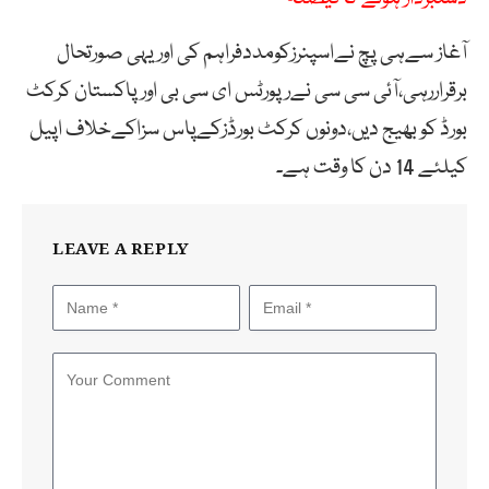
آغاز سےہی پچ نےاسپنرزکومددفراہم کی اوریہی صورتحال
برقراررہی،آئی سی سی نےرپورٹس ای سی بی اور پاکستان کرکٹ
بورڈ کو بھیج دیں،دونوں کرکٹ بورڈزکےپاس سزاکےخلاف اپیل
کیلئے 14 دن کا وقت ہے۔
LEAVE A REPLY