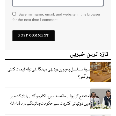
Save my name, email, and website in this browser
for the next time I comment.
تازہ ترین خبریں
سونا مسلسل پانچویں روز بھی مہنگا ، فی تولہ قیمت کتنی
ہو گئی؟
احتجاج کرنیوالے مقاصد میں ناکام ہو گئے ، آزاد کشمیر
میں دو تہائی اکثریت سے حکومت بنائینگے ، رانا ثناء اللہ