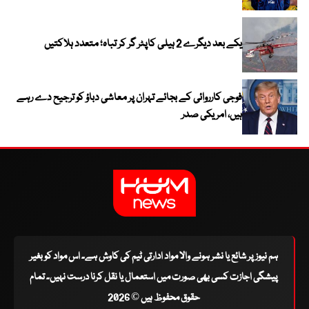
یکے بعد دیگرے 2 ہیلی کاپٹر گر کر تباہ؛ متعدد ہلاکتیں
فوجی کارروائی کے بجائے تہران پر معاشی دباؤ کو ترجیح دے رہے
ہیں، امریکی صدر
ہم نیوز پر شائع یا نشر ہونے والا مواد ادارتی ٹیم کی کاوش ہے۔ اس مواد کو بغیر
پیشگی اجازت کسی بھی صورت میں استعمال یا نقل کرنا درست نہیں۔ تمام
حقوق محفوظ ہیں © 2026