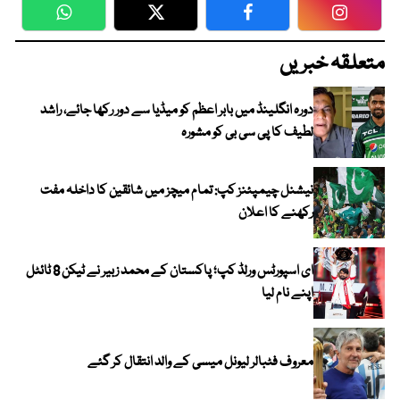
WhatsApp
Twitter
Facebook
Faceboo
متعلقہ خبریں
دورہ انگلینڈ میں بابر اعظم کو میڈیا سے دور رکھا جائے، راشد
لطیف کا پی سی بی کو مشورہ
نیشنل چیمپئنز کپ: تمام میچز میں شائقین کا داخلہ مفت
رکھنے کا اعلان
ای اسپورٹس ورلڈ کپ؛ پاکستان کے محمد زبیر نے ٹیکن 8 ٹائٹل
اپنے نام لیا
معروف فٹبالر لیونل میسی کے والد انتقال کر گئے