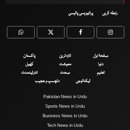
رابطہ کریں
پرائیویسی پالیسی
WhatsApp
Twitter
Facebook
Faceboo
صفحۂ اول
تازہ ترین
پاکستان
دنیا
معیشت
کھیل
تعلیم
صحت
انٹرٹینمنٹ
ٹیکنالوجی
دلچسپ و عجیب
Pakistan News in Urdu
Sports News in Urdu
Business News in Urdu
Tech News in Urdu