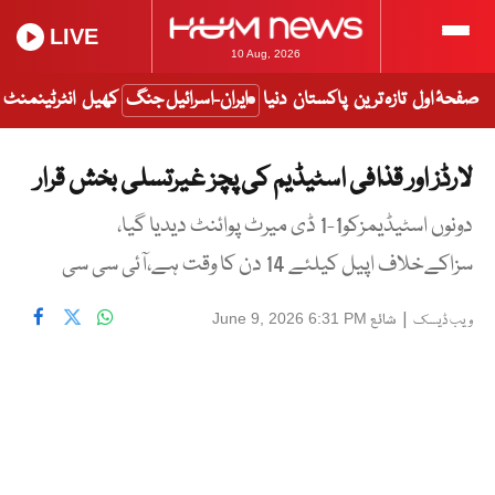
LIVE
10 Aug, 2026
صفحۂ اول
تازہ ترین
پاکستان
دنیا
ایران-اسرائیل جنگ
کھیل
انٹرٹینمنٹ
لارڈز اور قذافی اسٹیڈیم کی پچز غیرتسلی بخش قرار
دونوں اسٹیڈیمزکو1-1 ڈی میرٹ پوائنٹ دیدیا گیا،
سزاکےخلاف اپیل کیلئے 14 دن کا وقت ہے،آئی سی سی
|
شائع
June 9, 2026 6:31 PM
ویب ڈیسک