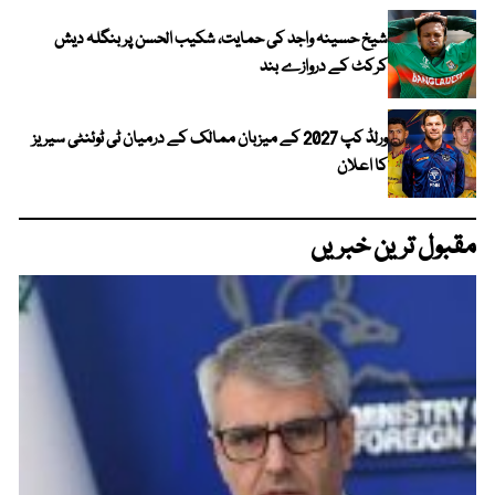
شیخ حسینہ واجد کی حمایت، شکیب الحسن پر بنگلہ دیش
کرکٹ کے دروازے بند
ورلڈ کپ 2027 کے میزبان ممالک کے درمیان ٹی ٹوئنٹی سیریز
کا اعلان
مقبول ترین خبریں