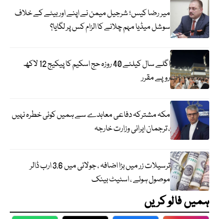
میر رضا کیس؛ شرجیل میمن نے اپنے اور بیٹے کے خلاف
سوشل میڈیا مہم چلانے کا الزام کس پر لگایا؟
اگلے سال کیلئے 40 روزہ حج اسکیم کا پیکیج 12 لاکھ
روپے مقرر
مکہ مشترکہ دفاعی معاہدے سے ہمیں کوئی خطرہ نہیں
، ترجمان ایرانی وزارت خارجہ
ترسیلات زر میں بڑا اضافہ ، جولائی میں 3.6 ارب ڈالر
موصول ہوئے ، اسٹیٹ بینک
ہمیں فالو کریں