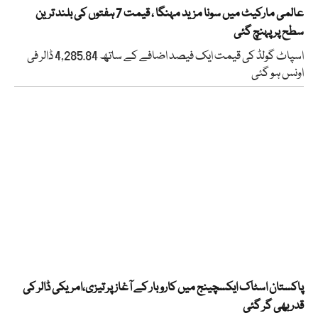
عالمی مارکیٹ میں سونا مزید مہنگا ، قیمت 7 ہفتوں کی بلند ترین
سطح پر پہنچ گئی
اسپاٹ گولڈ کی قیمت ایک فیصد اضافے کے ساتھ 4,285.84 ڈالر فی
اونس ہو گئی
پاکستان اسٹاک ایکسچینج میں کاروبار کے آغاز پر تیزی،امریکی ڈالر کی
قدر بھی گر گئی