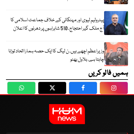
پیٹرولیم لیوی اور مہنگائی کے خلاف جماعت اسلامی کا
آج ملک گیر احتجاج، 510 شاہراہوں پر دھرنوں کا اعلان
وزیراعظم اچھے ہیں، ن لیگ کا ایک حصہ ہمارا اتحاد توڑنا
چاہتا ہے، بلاول بھٹو
ہمیں فالو کریں
WhatsApp
Twitter
Facebook
Faceboo