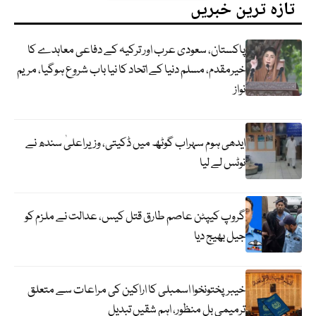
تازہ ترین خبریں
پاکستان، سعودی عرب اور ترکیہ کے دفاعی معاہدے کا
خیرمقدم، مسلم دنیا کے اتحاد کا نیا باب شروع ہوگیا، مریم
نواز
ایدھی ہوم سہراب گوٹھ میں ڈکیتی، وزیراعلیٰ سندھ نے
نوٹس لے لیا
گروپ کیپٹن عاصم طارق قتل کیس، عدالت نے ملزم کو
جیل بھیج دیا
خیبرپختونخوا اسمبلی کا اراکین کی مراعات سے متعلق
ترمیمی بل منظور، اہم شقیں تبدیل