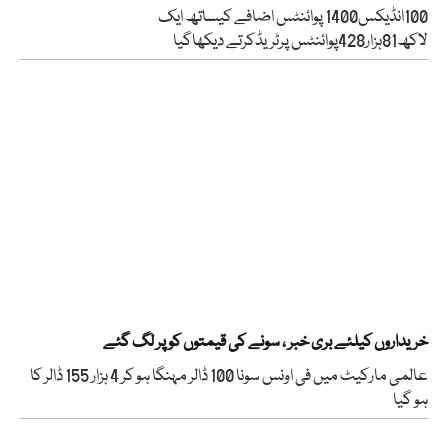
100انڈیکس1400 پوائنٹس اضافے کیساتھ ایک
لاکھ81ہزار428پوائنٹس پرٹریڈکرتے دیکھاگیا
خریداروں کیلئے بری خبر ، سونے کی قیمتوں کو پر لگ گئے
عالمی مارکیٹ میں فی اونس سونا 100 ڈالر مہنگا ہو کر 4 ہزار 155 ڈالر کا
ہو گیا