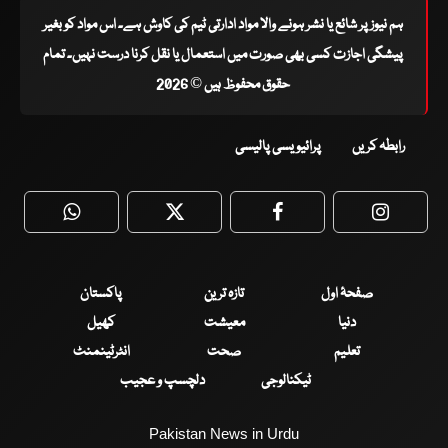
ہم نیوز پر شائع یا نشر ہونے والا مواد ادارتی ٹیم کی کاوش ہے۔ اس مواد کو بغیر
پیشگی اجازت کسی بھی صورت میں استعمال یا نقل کرنا درست نہیں۔ تمام
حقوق محفوظ ہیں © 2026
رابطہ کریں
پرائیویسی پالیسی
WhatsApp
Twitter
Facebook
Faceboo
صفحۂ اول
تازہ ترین
پاکستان
دنیا
معیشت
کھیل
تعلیم
صحت
انٹرٹینمنٹ
ٹیکنالوجی
دلچسپ و عجیب
Pakistan News in Urdu