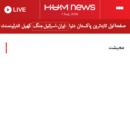
LIVE
7 Aug, 2026
صفحۂ اول
تازہ ترین
پاکستان
دنیا
ایران-اسرائیل جنگ
کھیل
انٹرٹینمنٹ
معیشت