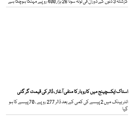
گزشتہ 3 دنوں کے دوران فی تولہ سونا 26 ہزار 400 روپے مہنگا ہوچکا ہے
اسٹاک ایکسچینج میں کاروبار کا منفی آغاز ، ڈالر کی قیمت گر گئی
انٹر بینک میں 2 پیسے کی کمی کے بعد ڈالر 277 روپے ، 70 پیسے کا ہو
گیا