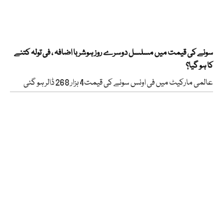
سونے کی قیمت میں مسلسل دوسرے روز ہوشربا اضافہ ، فی تولہ کتنے
کا ہو گیا؟
عالمی مارکیٹ میں فی اونس سونے کی قیمت4 ہزار 268 ڈالر ہو گئی