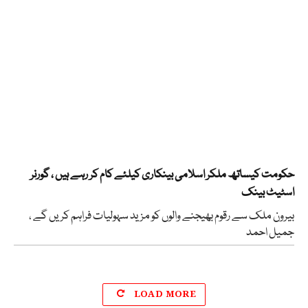
حکومت کیساتھ ملکر اسلامی بینکاری کیلئے کام کر رہے ہیں ، گورنر
اسٹیٹ بینک
بیرون ملک سے رقوم بھیجنے والوں کو مزید سہولیات فراہم کریں گے ،
جمیل احمد
LOAD MORE