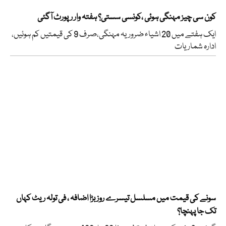
کون سی چیز مہنگی ہوئی ،کونسی سستی؟ ہفتہ وار رپورٹ آگئی
ایک ہفتے میں 20 اشیاء ضروریہ مہنگی،صرف 9 کی قیمتیں کم ہوئیں،
ادارہ شماریات
سونے کی قیمت میں مسلسل تیسرے روز بڑا اضافہ ، فی تولہ ریٹ کہاں
تک جا پہنچا؟