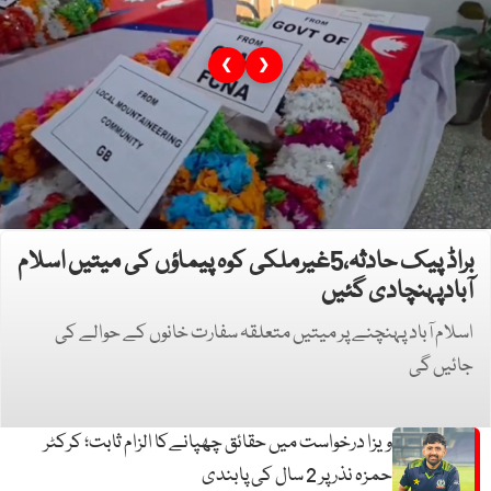
❮
❯
براڈ پیک حادثہ،5غیرملکی کوہ پیماؤں کی میتیں اسلام
آبادپہنچادی گئیں
اسلام آباد پہنچنے پر میتیں متعلقہ سفارت خانوں کے حوالے کی
جائیں گی
ویزا درخواست میں حقائق چھپانےکا الزام ثابت؛ کرکٹر
حمزہ نذر پر 2 سال کی پابندی