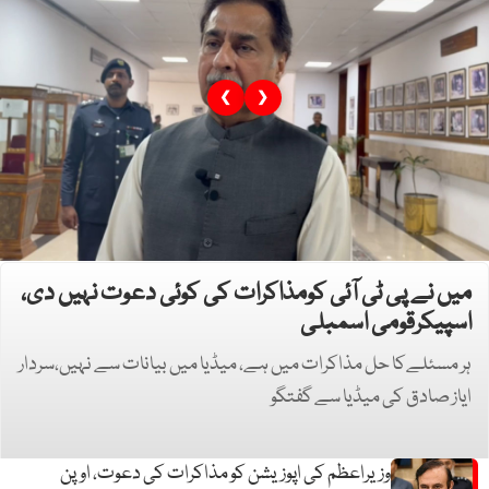
❮
❯
میں نے پی ٹی آئی کومذاکرات کی کوئی دعوت نہیں دی،
اسپیکرقومی اسمبلی
ہر مسئلےکا حل مذاکرات میں ہے، میڈیا میں بیانات سے نہیں،سردار
ایاز صادق کی میڈیا سے گفتگو
وزیراعظم کی اپوزیشن کو مذاکرات کی دعوت، اوپن