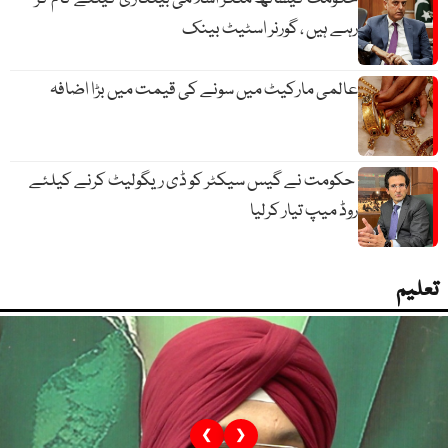
رہے ہیں ، گورنر اسٹیٹ بینک
عالمی مارکیٹ میں سونے کی قیمت میں بڑا اضافہ
حکومت نے گیس سیکٹر کو ڈی ریگولیٹ کرنے کیلئے
روڈ میپ تیار کرلیا
تعلیم
❮
❯