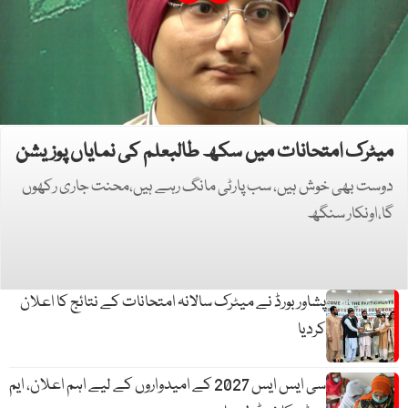
میٹرک امتحانات میں سکھ طالبعلم کی نمایاں پوزیشن
دوست بھی خوش ہیں، سب پارٹی مانگ رہے ہیں،محنت جاری رکھوں
گا،اونکار سنگھ
پشاور بورڈ نے میٹرک سالانہ امتحانات کے نتائج کا اعلان
کردیا
سی ایس ایس 2027 کے امیدواروں کے لیے اہم اعلان، ایم