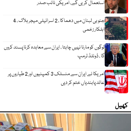
استعمال کریں گے، امریکی نائب صدر
جنوبی لبنان میں دھماکا ، 2 اسرائیلی میجر ہلاک ، 4
اہلکار زخمی
لوگوں کو مارنا نہیں چاہتا ، ایران سے معاہدہ کرنا پسند کروں
گا ، ڈونلڈ ٹرمپ
امریکا نے ایران سے منسلک 3 کمپنیوں اور 2 طیاروں پر
عائد پابندیاں ختم کر دیں
کھیل