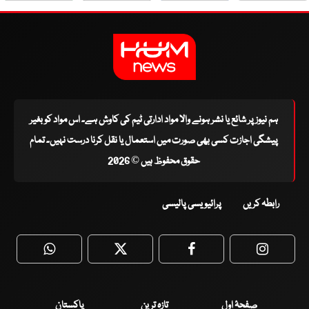
ہم نیوز پر شائع یا نشر ہونے والا مواد ادارتی ٹیم کی کاوش ہے۔ اس مواد کو بغیر
پیشگی اجازت کسی بھی صورت میں استعمال یا نقل کرنا درست نہیں۔ تمام
حقوق محفوظ ہیں © 2026
رابطہ کریں
پرائیویسی پالیسی
WhatsApp
Twitter
Facebook
Faceboo
صفحۂ اول
تازہ ترین
پاکستان