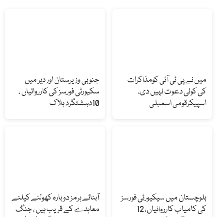
میں نے پی ٹی آئی کومذاکرات
جنوبی وزیرستان اور دیر میں
کی کوئی دعوت نہیں دی،
سکیورٹی فورسز کی کارروائیاں ،
اسپیکرقومی اسمبلی
10دہشتگرد ہلاک
بلوچستان میں سیکیورٹی فورسز
آبنائے ہرمز دوبارہ کھولنے کیلئے
کی کامیاب کارروائیاں، 12
معاہدے کے قریب ہیں ، جنگ