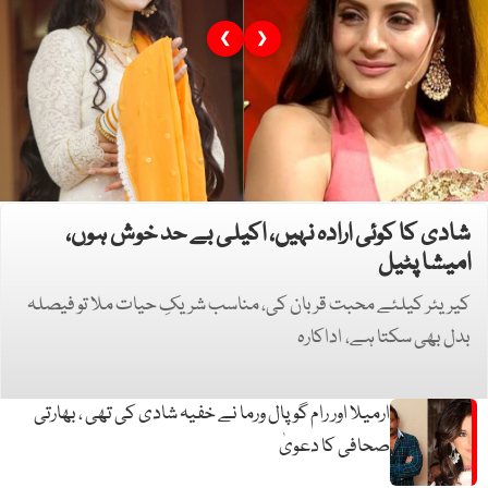
❮
❯
شادی کا کوئی ارادہ نہیں، اکیلی بے حد خوش ہوں،
امیشا پٹیل
کیریئر کیلئے محبت قربان کی، مناسب شریکِ حیات ملا تو فیصلہ
بدل بھی سکتا ہے، اداکارہ
ارمیلا اور رام گوپال ورما نے خفیہ شادی کی تھی ، بھارتی
صحافی کا دعویٰ