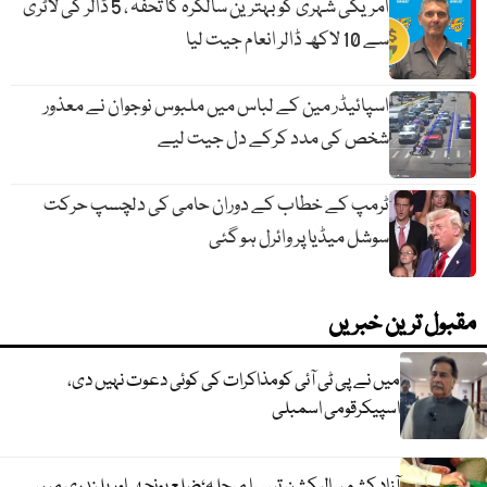
امریکی شہری کو بہترین سالگرہ کا تحفہ ، 5 ڈالر کی لاٹری
سے 10 لاکھ ڈالر انعام جیت لیا
اسپائیڈر مین کے لباس میں ملبوس نوجوان نے معذور
شخص کی مدد کرکے دل جیت لیے
ٹرمپ کے خطاب کے دوران حامی کی دلچسپ حرکت
سوشل میڈیا پر وائرل ہو گئی
مقبول ترین خبریں
میں نے پی ٹی آئی کومذاکرات کی کوئی دعوت نہیں دی،
اسپیکرقومی اسمبلی
آزاد کشمیرالیکشن تیسرا مرحلہ؛ضلع پونچھ اور پلندری میں