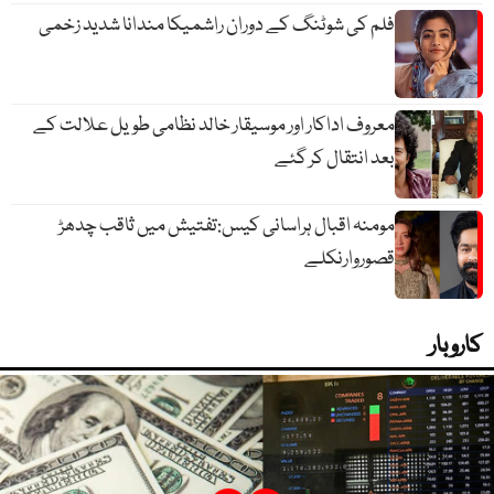
فلم کی شوٹنگ کے دوران راشمیکا مندانا شدید زخمی
معروف اداکار اور موسیقار خالد نظامی طویل علالت کے
بعد انتقال کر گئے
مومنہ اقبال ہراسانی کیس:تفتیش میں ثاقب چدھڑ
قصوروارنکلے
کاروبار