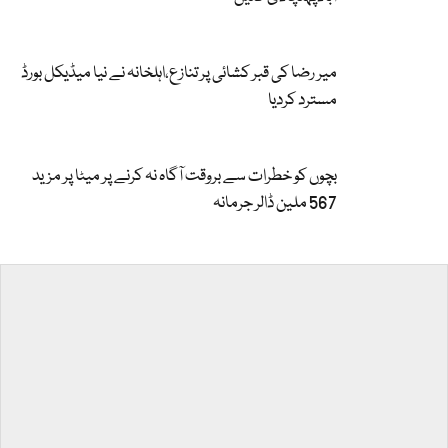
میر رضا کی قبر کشائی پر تنازع،اہلخانہ نے نیا میڈیکل بورڈ
مسترد کردیا
بچوں کو خطرات سے بروقت آگاہ نہ کرنے پر میٹا پر مزید
567 ملین ڈالر جرمانہ