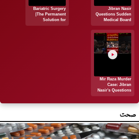
Bariatric Surgery
Jibran Nasir
|The Permanent
Questions Sudden
Solution for
Medical Board
Weight Loss? |
Changes in Mir
Hum News |
Raza Murder Case |
Pakistan
Hum News |
Pakistan
Mir Raza Murder
Case: Jibran
Nasir's Questions
Explain the Entire
Case | Hum News |
Pakistan
صحت