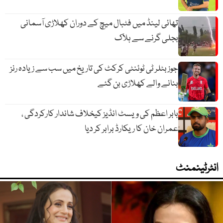
تھائی لینڈ میں فٹبال میچ کے دوران کھلاڑی آسمانی
بجلی گرنے سے ہلاک
جوز بٹلر ٹی ٹوئنٹی کرکٹ کی تاریخ میں سب سے زیادہ رنز
بنانے والے کھلاڑی بن گئے
بابر اعظم کی ویسٹ انڈیز کیخلاف شاندار کارکردگی ،
عمران خان کا ریکارڈ برابر کر دیا
انٹرٹینمنٹ