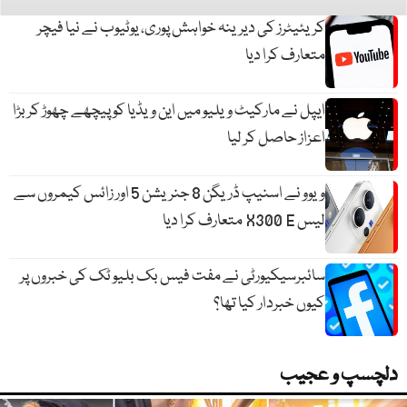
کریئیٹرز کی دیرینہ خواہش پوری، یوٹیوب نے نیا فیچر
متعارف کرا دیا
ایپل نے مارکیٹ ویلیو میں این ویڈیا کو پیچھے چھوڑ کر بڑا
اعزاز حاصل کر لیا
ویوو نے اسنیپ ڈریگن 8 جنریشن 5 اور زائس کیمروں سے
لیس X300 E متعارف کرا دیا
سائبرسیکیورٹی نے مفت فیس بک بلیو ٹک کی خبروں پر
کیوں خبردار کیا تھا؟
دلچسپ و عجیب