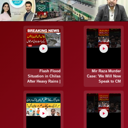
Flash Flood
Mir Raza Murder
Situation in Chilas
Case: 'We Will Now
After Heavy Rains |
Speak to CM
Latest Update |
Murad Ali Shah
Breaking News |
and Bilawal Bhutto'
Hum News
| Hum News