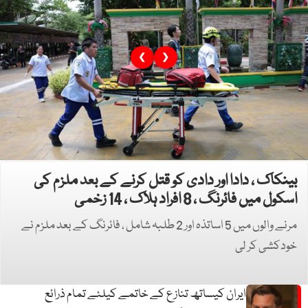
❮
❯
بینکاک ، دادا اور دادی کو قتل کرنے کے بعد ملزم کی
اسکول میں فائرنگ ، 8 افراد ہلاک ، 14 زخمی
مرنے والوں میں 5 اساتذہ اور 2 طلبہ شامل ، فائرنگ کے بعد ملزم نے
خودکشی کر لی
ایران کیساتھ تنازع کے خاتمے کیلئے تمام ذرائع