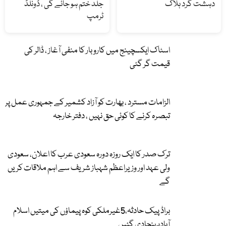
دہشت گرد ہلاک
جلد ختم ہو جائے گی ، ڈونلڈ
ٹرمپ
اسٹاک ایکسچینج میں کاروبار کا منفی آغاز ، ڈالر کی
قیمت گر گئی
الزامات مسترد ، بھارت کو آزاد کشمیر کے جمہوری عمل پر
تبصرہ کرنے کا کوئی حق نہیں ، دفتر خارجہ
ترک صدر کا ایک روزہ دورہ سعودی عرب کا اعلان، سعودی
ولی عہد اور وزیراعظم شہباز شریف سے اہم ملاقات کریں
گے
براڈ پیک حادثہ،5غیرملکی کوہ پیماؤں کی میتیں اسلام
آبادپہنچادی گئیں