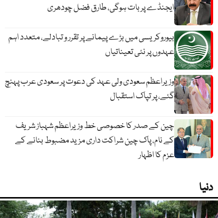
ایجنڈے پر بات ہوگی، طارق فضل چودھری
بیوروکریسی میں بڑے پیمانے پر تقرر و تبادلے، متعدد اہم
عہدوں پر نئی تعیناتیاں
وزیراعظم سعودی ولی عہد کی دعوت پر سعودی عرب پہنچ
گئے، پر تپاک استقبال
چین کے صدر کا خصوصی خط وزیراعظم شہباز شریف
کے نام، پاک چین شراکت داری مزید مضبوط بنانے کے
عزم کا اظہار
دنیا