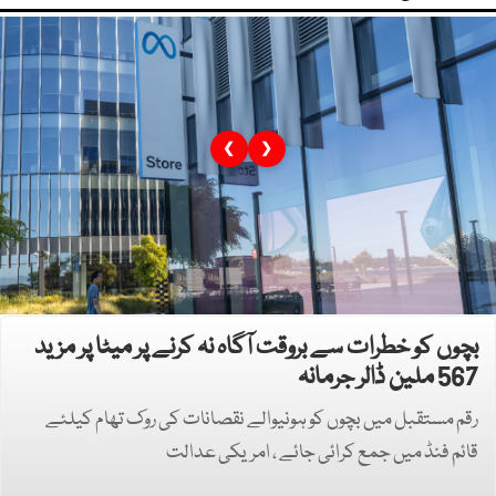
❮
❯
بچوں کو خطرات سے بروقت آگاہ نہ کرنے پر میٹا پر مزید
567 ملین ڈالر جرمانہ
رقم مستقبل میں بچوں کو ہونیوالے نقصانات کی روک تھام کیلئے
قائم فنڈ میں جمع کرائی جائے ، امریکی عدالت