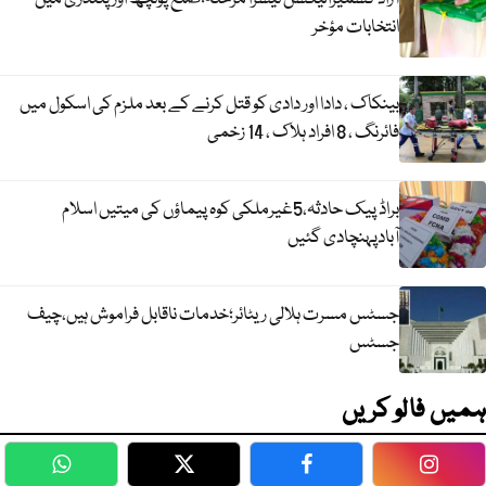
انتخابات مؤخر
بینکاک ، دادا اور دادی کو قتل کرنے کے بعد ملزم کی اسکول میں
فائرنگ ، 8 افراد ہلاک ، 14 زخمی
براڈ پیک حادثہ،5غیرملکی کوہ پیماؤں کی میتیں اسلام
آبادپہنچادی گئیں
جسٹس مسرت ہلالی ریٹائر؛خدمات ناقابل فراموش ہیں،چیف
جسٹس
ہمیں فالو کریں
WhatsApp
Twitter
Facebook
Faceb