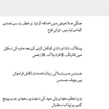
جنگی صلاحیتوں میں اضافہ کر دیا ، ہر خطرے سے نمٹنے
کیلئے تیار ہیں ، ایرانی فوج
بینکاک ، دادا اور دادی کو قتل کرنے کے بعد ملزم کی اسکول
میں فائرنگ ، 8 افراد ہلاک ، 14 زخمی
جسٹس مسرت ہلالی ریٹائر؛خدمات ناقابل فراموش
ہیں،چیف جسٹس
وزیراعظم سعودی ولی عہد کی دعوت پر سعودی عرب پہنچ
گئے، پر تپاک استقبال