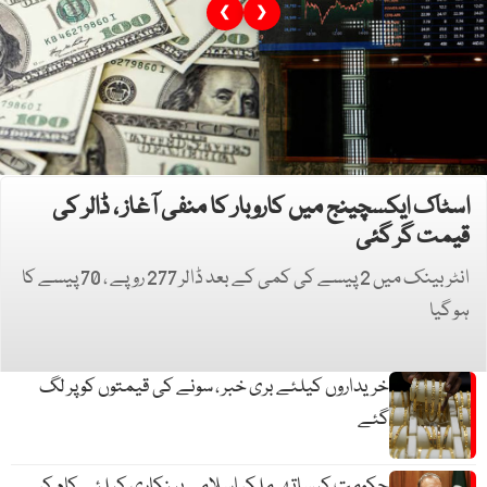
❮
❯
اسٹاک ایکسچینج میں کاروبار کا منفی آغاز ، ڈالر کی
قیمت گر گئی
انٹر بینک میں 2 پیسے کی کمی کے بعد ڈالر 277 روپے ، 70 پیسے کا
ہو گیا
خریداروں کیلئے بری خبر ، سونے کی قیمتوں کو پر لگ
گئے
حکومت کیساتھ ملکر اسلامی بینکاری کیلئے کام کر