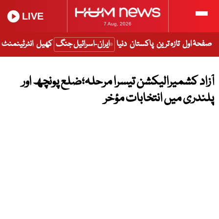
LIVE
7 Aug, 2026
صفحۂ اول
تازہ ترین
پاکستان
دنیا
ایران-اسرائیل جنگ
کھیل
انٹرٹینمنٹ
آزاد کشمیرالیکشن تیسرا مرحلہ؛ضلع پونچھ اور
پلندری میں انتخابات مؤخر