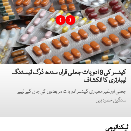
❮
❯
کینسر کی 9 ادویات جعلی قرار، سندھ ڈرگ ٹیسٹنگ
لیبارٹری کا انکشاف
جعلی اور غیر معیاری کینسر ادویات مریضوں کی جان کے لیے
سنگین خطرہ ہیں
ٹیکنالوجی