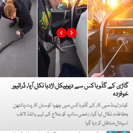
❮
❯
گاڑی کے گلَو باکس سے دیوہیکل اژدہا نکل آیا، ڈرائیور
خوفزدہ
کوئنز لینڈ میں کار کے گلَو باکس میں چھپا کوسٹل کارپٹ پائتھن
بحفاظت نکال لیا گیا، زخمی سانپ کو علاج کے لیے وائلڈ لائف
اسپتال منتقل کر دیا گیا