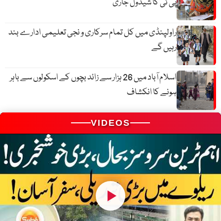
پی ٹی کا شیڈول جاری
راولپنڈی میں کل تمام سرکاری و نجی تعلیمی ادارے بند
رہیں گے
اسلام آباد میں 26 ہزار سے زائد بچوں کے اسکولوں سے باہر
ہونے کا انکشاف
VIDEOS