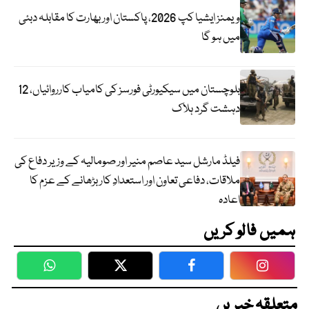
ویمنز ایشیا کپ 2026، پاکستان اور بھارت کا مقابلہ دبئی
میں ہو گا
بلوچستان میں سیکیورٹی فورسز کی کامیاب کارروائیاں، 12
دہشت گرد ہلاک
فیلڈ مارشل سید عاصم منیر اور صومالیہ کے وزیر دفاع کی
ملاقات، دفاعی تعاون اور استعدادِ کار بڑھانے کے عزم کا
اعادہ
ہمیں فالو کریں
WhatsApp
Twitter
Facebook
Faceboo
متعلقہ خبریں