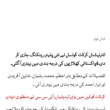
فائل فوٹو
انٹرنیشنل کرکٹ کونسل نے نئی پلیئر رینکنگ جاری کر
دی،4پاکستانی کھلاڑیوں کی درجہ بندی میں بہتری آگئی۔
تفصیلات کےمطابق بابر اعظم، محمد رضوان، شاہین آفریدی
اور ابرار احمد کی درجہ بندی میں بہتر ی آئی ۔
کرکٹ قوانین میں بڑی تبدیلیاں،آئی سی سی نے منظوری دیدی
ٹیسٹ بیٹرز کی رینکنگ میں انگلینڈ کے جو روٹ کا پہلا نمبر