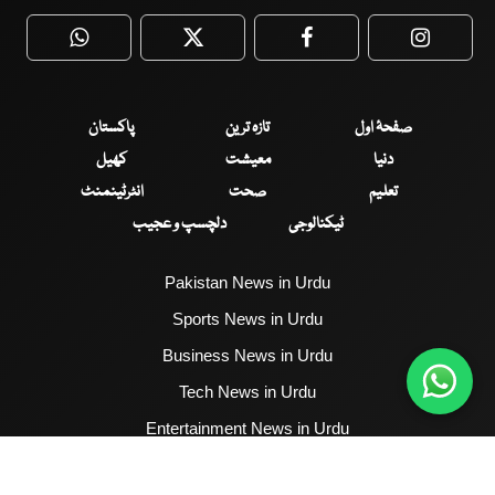
WhatsApp
Twitter
Facebook
Faceboo
صفحۂ اول
تازہ ترین
پاکستان
دنیا
معیشت
کھیل
تعلیم
صحت
انٹرٹینمنٹ
ٹیکنالوجی
دلچسپ و عجیب
Pakistan News in Urdu
Sports News in Urdu
Business News in Urdu
Tech News in Urdu
Entertainment News in Urdu
Health News in Urdu