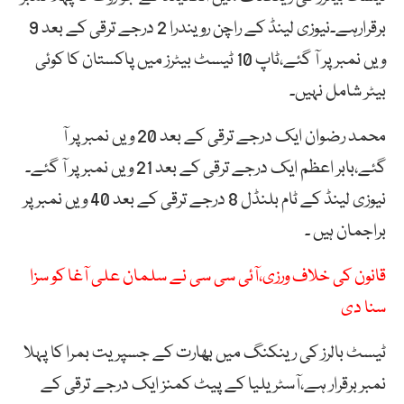
برقرارہے۔نیوزی لینڈ کے راچن رویندرا 2 درجے ترقی کے بعد 9
ویں نمبر پر آ گئے،ٹاپ 10 ٹیسٹ بیٹرز میں پاکستان کا کوئی
بیٹر شامل نہیں۔
محمد رضوان ایک درجے ترقی کے بعد 20 ویں نمبر پر آ
گئے،بابر اعظم ایک درجے ترقی کے بعد 21 ویں نمبر پر آ گئے۔
نیوزی لینڈ کے ٹام بلنڈل 8 درجے ترقی کے بعد 40 ویں نمبر پر
براجمان ہیں ۔
قانون کی خلاف ورزی،آئی سی سی نے سلمان علی آغا کو سزا
سنا دی
ٹیسٹ بالرز کی رینکنگ میں بھارت کے جسپریت بمرا کا پہلا
نمبر برقرار ہے،آسٹریلیا کے پیٹ کمنز ایک درجے ترقی کے