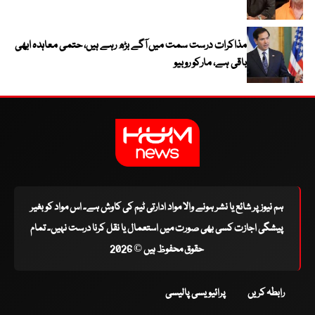
مذاکرات درست سمت میں آگے بڑھ رہے ہیں، حتمی معاہدہ ابھی
باقی ہے، مارکو روبیو
ہم نیوز پر شائع یا نشر ہونے والا مواد ادارتی ٹیم کی کاوش ہے۔ اس مواد کو بغیر
پیشگی اجازت کسی بھی صورت میں استعمال یا نقل کرنا درست نہیں۔ تمام
حقوق محفوظ ہیں © 2026
رابطہ کریں
پرائیویسی پالیسی