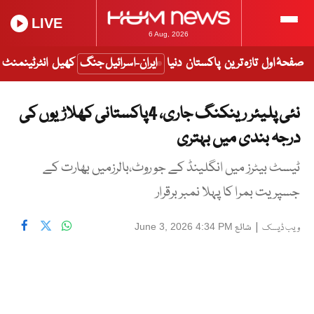
LIVE
6 Aug, 2026
صفحۂ اول
تازہ ترین
پاکستان
دنیا
ایران-اسرائیل جنگ
کھیل
انٹرٹینمنٹ
نئی پلیئر رینکنگ جاری، 4پاکستانی کھلاڑیوں کی
درجہ بندی میں بہتری
ٹیسٹ بیٹرز میں انگلینڈ کے جو روٹ،بالرزمیں بھارت کے
جسپریت بمرا کا پہلا نمبر برقرار
|
شائع
June 3, 2026 4:34 PM
ویب ڈیسک