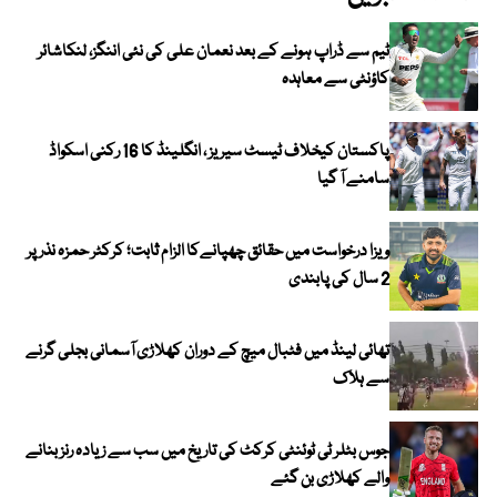
ٹیم سے ڈراپ ہونے کے بعد نعمان علی کی نئی اننگز، لنکاشائر
کاؤنٹی سے معاہدہ
پاکستان کیخلاف ٹیسٹ سیریز ، انگلینڈ کا 16 رکنی اسکواڈ
سامنے آ گیا
ویزا درخواست میں حقائق چھپانےکا الزام ثابت؛ کرکٹر حمزہ نذر پر
2 سال کی پابندی
تھائی لینڈ میں فٹبال میچ کے دوران کھلاڑی آسمانی بجلی گرنے
سے ہلاک
جوس بٹلر ٹی ٹوئنٹی کرکٹ کی تاریخ میں سب سے زیادہ رنز بنانے
والے کھلاڑی بن گئے