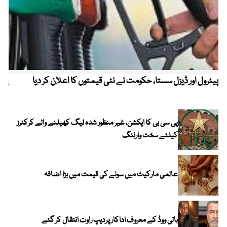
پیٹرول اور ڈیزل سستا، حکومت نے نئی قیمتوں کا اعلان کر دیا
پیٹ
پی سی بی کا ایکشن، غیر منظور شدہ لیگ کھیلنے والے کرکٹرز
کیلئے سخت وارننگ
عالمی مارکیٹ میں سونے کی قیمت میں بڑا اضافہ
بالی ووڈ کے معروف اداکار پردیپ راوت انتقال کر گئے