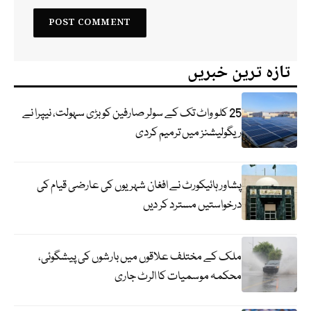
تازہ ترین خبریں
25 کلو واٹ تک کے سولر صارفین کو بڑی سہولت، نیپرا نے
ریگولیشنز میں ترمیم کردی
پشاور ہائیکورٹ نے افغان شہریوں کی عارضی قیام کی
درخواستیں مسترد کر دیں
ملک کے مختلف علاقوں میں بارشوں کی پیشگوئی،
محکمہ موسمیات کا الرٹ جاری