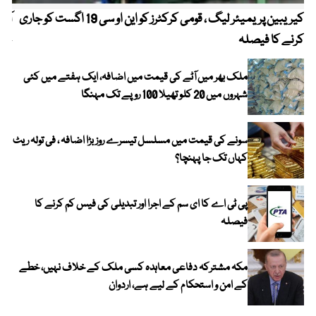
کیریبین پریمیئر لیگ ، قومی کرکٹرز کو این او سی 19 اگست کو جاری
آز
کرنے کا فیصلہ
چھی
ملک بھر میں آٹے کی قیمت میں اضافہ، ایک ہفتے میں کئی
شہروں میں 20 کلو تھیلا 100 روپے تک مہنگا
سونے کی قیمت میں مسلسل تیسرے روز بڑا اضافہ ، فی تولہ ریٹ
کہاں تک جا پہنچا؟
پی ٹی اے کا ای سم کے اجرا اور تبدیلی کی فیس کم کرنے کا
فیصلہ
مکہ مشترکہ دفاعی معاہدہ کسی ملک کے خلاف نہیں، خطے
کے امن و استحکام کے لیے ہے، اردوان