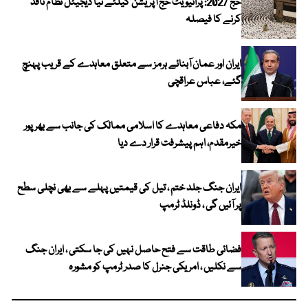
حج 2027: پرائیویٹ حج آپریشن کیلئے نیا ڈیجیٹل نظام نافذ
کرنے کا فیصلہ
ایران اور عمان آبنائے ہرمز سے متعلق معاہدے کے قریب پہنچ
گئے، عباس عراقچی
مکہ دفاعی معاہدے کا اسلامی ممالک کی جانب سے بھرپور
خیرمقدم، اہم پیشرفت قرار دے دیا
ایران جنگ جلد ختم ، تیل کی قیمتیں پہلے سے بھی نچلی سطح
پر آئیں گی ، ڈونلڈ ٹرمپ
فضائی طاقت سے فتح حاصل نہیں کی جا سکتی ، ایران جنگ
سے نکلیں ، امریکی جنرل کا صدر ٹرمپ کو مشورہ