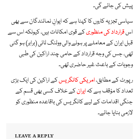
پیش کی جائے گی۔
سیاسی تجزیہ کاروں کا کہنا ہے کہ ایوانِ نمائندگان سے بھی
اس
قرارداد کی منظوری
کے قوی امکانات ہیں، کیونکہ اس سے
قبل ایران کے معاملے پر ہونے والی ووٹنگ ٹائی (برابر) ہو گئی
تھی، جس کی وجہ قرارداد کے حامی چند اراکین کی طبی
وجوہات کے باعث غیر حاضری تھی۔
رپورٹ کے مطابق،
امریکی کانگریس
کے اراکین کی ایک بڑی
تعداد کا مؤقف ہے کہ
ایران
کے خلاف کسی بھی قسم کے
جنگی اقدامات کے لیے کانگریس کی باقاعدہ منظوری کو
لازمی بنایا جائے۔
LEAVE A REPLY