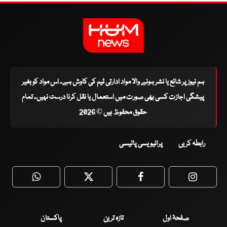
ہم نیوز پر شائع یا نشر ہونے والا مواد ادارتی ٹیم کی کاوش ہے۔ اس مواد کو بغیر
پیشگی اجازت کسی بھی صورت میں استعمال یا نقل کرنا درست نہیں۔ تمام
حقوق محفوظ ہیں © 2026
رابطہ کریں
پرائیویسی پالیسی
WhatsApp
Twitter
Facebook
Faceboo
صفحۂ اول
تازہ ترین
پاکستان