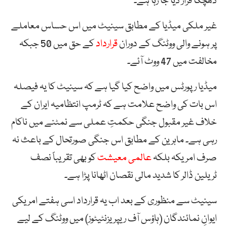
دھچکا قرار دیا جا رہا ہے۔
غیر ملکی میڈیا کے مطابق سینیٹ میں اس حساس معاملے
پر ہونے والی ووٹنگ کے دوران
قرارداد
کے حق میں 50 جبکہ
مخالفت میں 47 ووٹ آئے۔
میڈیا رپورٹس میں واضح کیا گیا ہے کہ سینیٹ کا یہ فیصلہ
اس بات کی واضح علامت ہے کہ ٹرمپ انتظامیہ ایران کے
خلاف غیر مقبول جنگی حکمتِ عملی سے نمٹنے میں ناکام
رہی ہے۔ ماہرین کے مطابق اس جنگی صورتحال کے باعث نہ
صرف امریکہ بلکہ
عالمی معیشت
کو بھی تقریباً نصف
ٹریلین ڈالر کا شدید مالی نقصان اٹھانا پڑا ہے۔
سینیٹ سے منظوری کے بعد اب یہ قرارداد اسی ہفتے امریکی
ایوانِ نمائندگان (ہاؤس آف ریپریزنٹیٹوز) میں ووٹنگ کے لیے