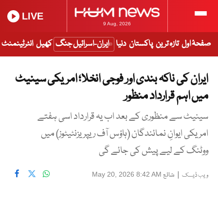
LIVE
9 Aug, 2026
صفحۂ اول
تازہ ترین
پاکستان
دنیا
ایران-اسرائیل جنگ
کھیل
انٹرٹینمنٹ
ایران کی ناکہ بندی اور فوجی انخلا؛ امریکی سینیٹ
میں اہم قرارداد منظور
سینیٹ سے منظوری کے بعد اب یہ قرارداد اسی ہفتے
امریکی ایوانِ نمائندگان (ہاؤس آف ریپریزنٹیٹوز) میں
ووٹنگ کے لیے پیش کی جائے گی
|
شائع
May 20, 2026 8:42 AM
ویب ڈیسک