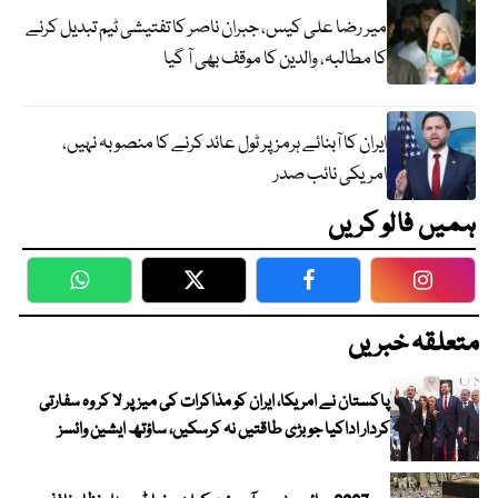
میر رضا علی کیس، جبران ناصر کا تفتیشی ٹیم تبدیل کرنے
کا مطالبہ، والدین کا موقف بھی آ گیا
ایران کا آبنائے ہرمز پر ٹول عائد کرنے کا منصوبہ نہیں،
امریکی نائب صدر
ہمیں فالو کریں
WhatsApp
Twitter
Facebook
Faceboo
متعلقہ خبریں
پاکستان نے امریکا، ایران کو مذاکرات کی میز پر لا کر وہ سفارتی
کردار اداکیا جو بڑی طاقتیں نہ کرسکیں، ساؤتھ ایشین وائسز