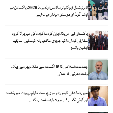
انٹرنیشنل نیوکلیئر سائنس اولمپیاڈ 2026، پاکستان نے
ایک گولڈ اور دو سلور میڈلز جیت لیے
پاکستان نے امریکا، ایران کو مذاکرات کی میز پر لا کر وہ
سفارتی کردار اداکیا جو بڑی طاقتیں نہ کرسکیں، ساؤتھ
ایشین وائسز
جماعت اسلامی کا 16 اگست سے ملک بھر میں بیک
وقت دھرنوں کا اعلان
میر رضا علی کیس: دوسری پوسٹ مارٹم رپورٹ میں تشدد
اور گولی لگنے کے اہم شواہد سامنے آگئے