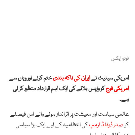
فوٹو: ایکس
امریکی سینیٹ نے
ایران کی ناکہ بندی
ختم کرنے اور وہاں سے
امریکی فوج
کو واپس بلانے کی ایک اہم قرارداد منظور کر لی
ہے۔
عالمی سیاست اور معیشت پر اثرانداز ہونے والے اس فیصلے
کو
صدر ڈونلڈ ٹرمپ
کی انتظامیہ کے لیے ایک بڑا سیاسی