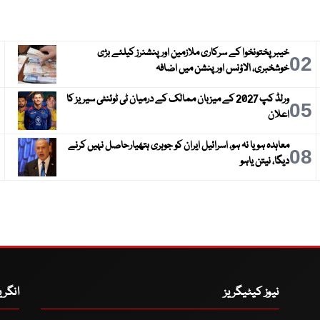
خیبرپختونخوا کے سرکاری ملازمین اور پنشنرز کیلئے بڑی
3
02
خوشخبری، الاؤنس اور پنشن میں اضافہ
ورلڈ کپ 2027 کے میزبان ممالک کے درمیان ٹی ٹوئنٹی سیریز کا
6
05
اعلان
معاہدہ ہو یا نہ ہو، اسرائیل ایران کو جوہری ہتھیارحاصل نہیں کرنے
9
08
دیگا، نیتن یاہو
نیوز کیٹیگریز
انگر