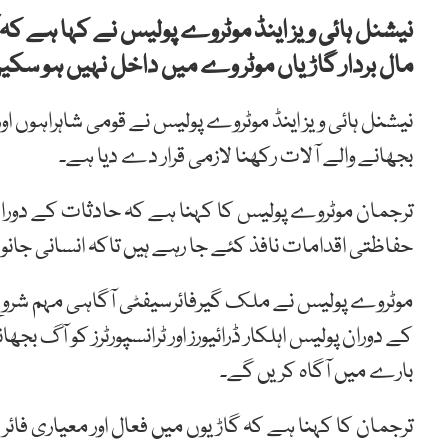
نیشنل ہائی ویز اینڈ موٹروے پولیس نے کہا ہے کہ ا
مال بردار گاڑیاں موٹر وے میں داخل نہیں ہو سکی
نیشنل ہائی ویز اینڈ موٹروے پولیس نے قومی شاہراہوں اور
بجھانے والے آلات رکھنا لازمی قرار دے دیا ہے۔
ترجمان موٹروے پولیس کا کہنا ہے کہ حادثات کے دو
حفاظتی اقدامات نافذ کئے جا رہے ہیں تاکہ انسانی جانوں
کے دوران پولیس اہلکار ڈرائیورز اور ٹرانسپورٹرز کو آگ ب
بارے میں آگاہ کریں گے۔
ترجمان کا کہنا ہے کہ گاڑیوں میں فعال اور معیاری فا