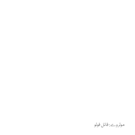
موٹر وے: فائل فوٹو