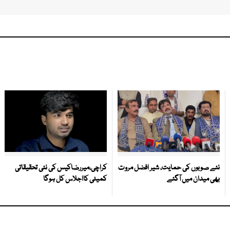
نئے صوبوں کی حمایت، شیر افضل مروت
کراچی،میررضاکیس کی نئی تحقیقاتی
بھی میدان میں آگئے
کمیٹی کااجلاس کل ہوگا