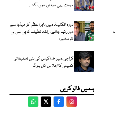
مروت بھی میدان میں آگئے
دورہ انگلینڈ میں بابر اعظم کو میڈیا سے
گ
دور رکھا جائے، راشد لطیف کا پی سی بی
کو مشورہ
کراچی،میررضاکیس کی نئی تحقیقاتی
کمیٹی کااجلاس کل ہوگا
ہمیں فالو کریں
WhatsApp
Twitter
Facebook
Facebook