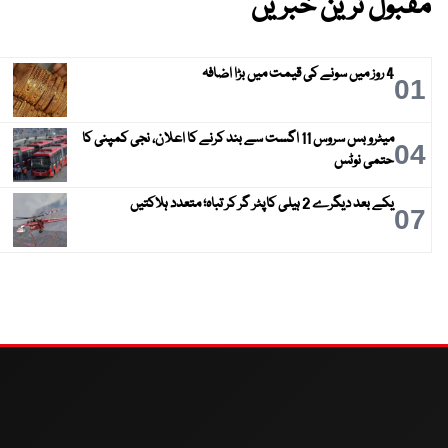
مقبول ترین خبریں
4 روز میں سونے کی قیمت میں بڑا اضافہ
01
میٹرو بس سروس 11 اگست سے بند کرنے کا اعلان، نجی کمپنی کا
04
حتمی نوٹس
یکے بعد دیگرے 2 ہیلی کاپٹر گر کر تباہ؛ متعدد ہلاکتیں
07