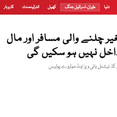
دنیا
ایران-اسرائیل جنگ
کھیل
انٹرٹینمنٹ
کاروبار
یر چلنے والی مسافر اور مال
داخل نہیں ہو سکیں گی