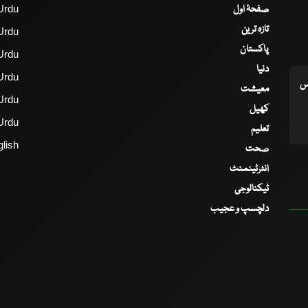
صفحۂ اول
Urdu
تازہ ترین
Urdu
پاکستان
Urdu
دنیا
Urdu
اس
معیشت
Urdu
کھیل
Urdu
تعلیم
lish
صحت
انٹرٹینمنٹ
ٹیکنالوجی
دلچسپ و عجیب