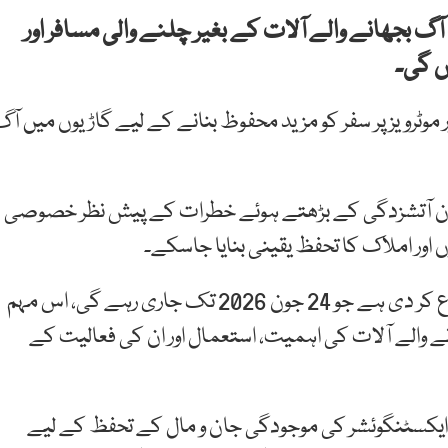
ٓگ بجھانے والے آلات کے بغیر چلنے والی مسافر اور
ں گی۔
 موٹرویز پر سفر کو مزید محفوظ بنانے کے لیے گاڑیوں میں آ
ران آتشزدگی کے بڑھتے ہوئے خطرات کے پیش نظر خصوصی
 اور املاک کا تحفظ یقینی بنایا جاسکے۔
موٹروے پولیس نے ملک گیرفائرسیفٹی آگاہی مہم شروع کر دی ہے جو 24 جون 2026 تک جاری رہے گی، اس مہم
جھانے والے آلات کی اہمیت، استعمال اور ان کی فعالیت کے
ئر ایکسٹنگوئشر کی موجودگی جان و مال کے تحفظ کے لیے