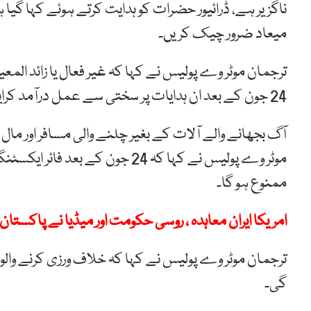
ناگزیر ہے، ڈرائیور حضرات کو ہدایت کرتے ہوئے کہا گیا 
میعاد ضرور چیک کریں۔
ترجمان موٹر وے پولیس نے کہا کہ غیر فعال یا زائد الم
24 جون کے بعد ان ہدایات پر سختی سے عمل درآمد کرایا جائے گا ۔
آگ بجھانے والے آلات کے بغیر چلنے والی مسافر اور مال
موٹر وے پولیس نے کہا کہ 24 جون کے
ممنوع ہو گا۔
امریکا ایران معاہدہ ، روسی حکومت اور میڈیا نے پاکستا
ترجمان موٹر وے پولیس نے کہا کہ خلاف ورزی کرنے وال
گی۔