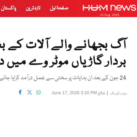
صفحۂ اول
تازہ ترین
پاکستان
10 Aug, 2026
آگ بجھانے والے آلات کے بغ
بردار گاڑیاں موٹر وے میں 
24 جون کے بعد ان ہدایات پر سختی سے عمل درآمد کرایا جائے گا، نیشنل ہائی ویز اینڈ موٹروے پولیس
|
شائع
June 17, 2026 3:20 PM
ویب ڈیسک