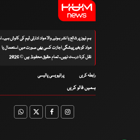
ہم نیوز پر شائع یا نشر ہونے والا مواد ادارتی ٹیم کی کاوش ہے۔ 
مواد کو بغیر پیشگی اجازت کسی بھی صورت میں استعمال یا
نقل کرنا درست نہیں۔ تمام حقوق محفوظ ہیں © 2026
رابطہ کریں
پرائیویسی پالیسی
ہمیں فالو کریں
WhatsApp
Twitter
Facebook
Facebook