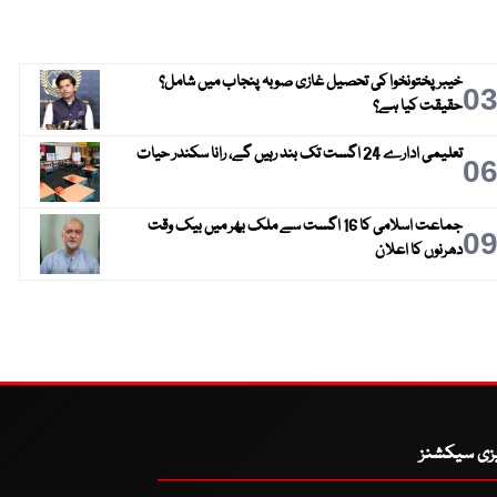
خیبر پختونخوا کی تحصیل غازی صوبہ پنجاب میں شامل؟
0
حقیقت کیا ہے؟
تعلیمی ادارے 24 اگست تک بند رہیں گے، رانا سکندر حیات
0
جماعت اسلامی کا 16 اگست سے ملک بھر میں بیک وقت
0
دھرنوں کا اعلان
یزی سیکشنز