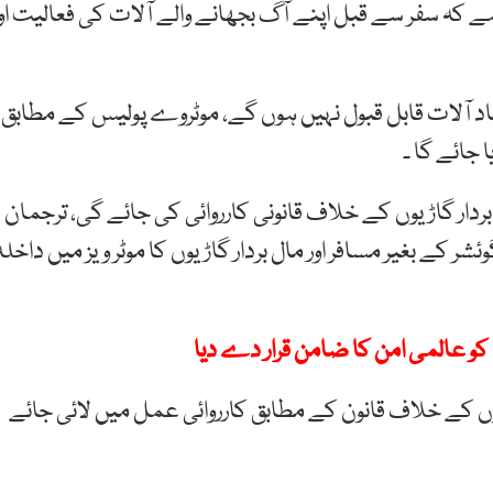
ہے کہ سفر سے قبل اپنے آگ بجھانے والے آلات کی فعالیت او
عیاد آلات قابل قبول نہیں ہوں گے، موٹروے پولیس کے مطابق
 بردار گاڑیوں کے خلاف قانونی کارروائی کی جائے گی، ترجمان
 بعد فائر ایکسٹنگوئشر کے بغیر مسافر اور مال بردار گاڑیوں کا موٹر ویز میں داخل
ن کو عالمی امن کا ضامن قرار دے دیا
وں کے خلاف قانون کے مطابق کارروائی عمل میں لائی جائے