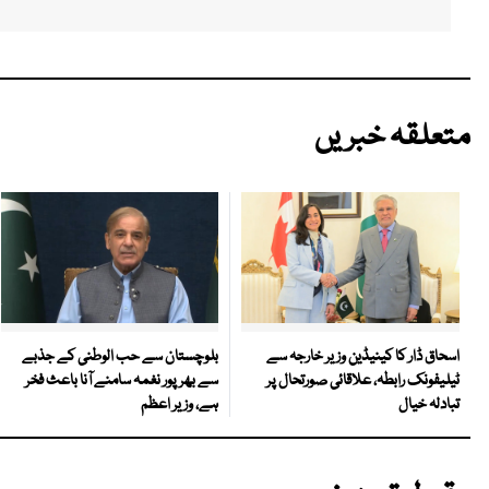
متعلقہ خبریں
بلوچستان سے حب الوطنی کے جذبے
اسحاق ڈار کا کینیڈین وزیر خارجہ سے
سے بھرپور نغمہ سامنے آنا باعث فخر
ٹیلیفونک رابطہ، علاقائی صورتحال پر
ہے، وزیر اعظم
تبادلہ خیال