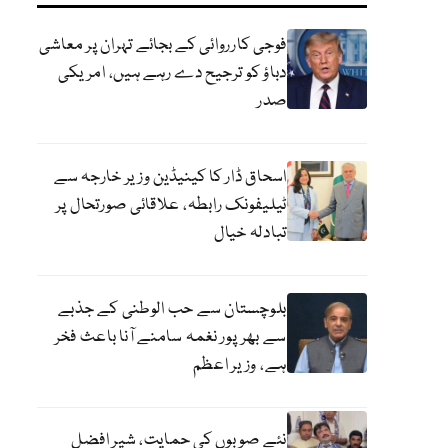
فوجی کارروائی کے بجائے تہران پر معاشی
دباؤ کو ترجیح دے رہے ہیں، امریکی
صدر
اسحاق ڈار کا کینیڈین وزیر خارجہ سے
ٹیلیفونک رابطہ، علاقائی صورتحال پر
تبادلہ خیال
بلوچستان سے حب الوطنی کے جذبے
سے بھرپور نغمہ سامنے آنا باعث فخر
ہے، وزیر اعظم
نئے صوبوں کی حمایت، شیر افضل