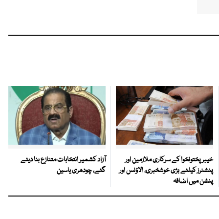
خیبرپختونخوا کے سرکاری ملازمین اور
آزاد کشمیر انتخابات متنازع بنا دیئے
پنشنرز کیلئے بڑی خوشخبری، الاؤنس اور
گئے، چودھری یاسین
پنشن میں اضافہ