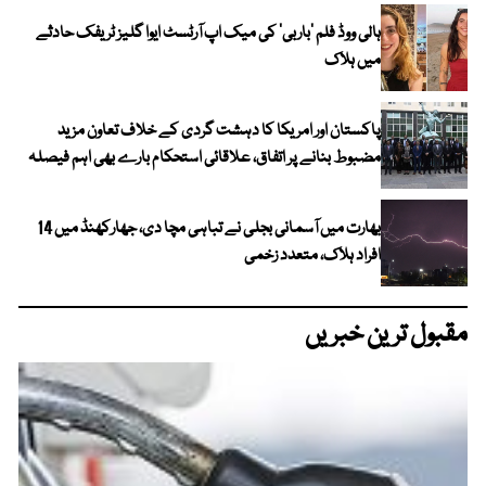
ہالی ووڈ فلم ’باربی‘ کی میک اپ آرٹسٹ ایوا گلیز ٹریفک حادثے
میں ہلاک
پاکستان اور امریکا کا دہشت گردی کے خلاف تعاون مزید
مضبوط بنانے پر اتفاق، علاقائی استحکام بارے بھی اہم فیصلہ
بھارت میں آسمانی بجلی نے تباہی مچا دی، جھارکھنڈ میں 14
افراد ہلاک، متعدد زخمی
مقبول ترین خبریں