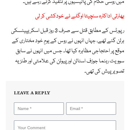
میں روسی حکام کی پالیسیوں پر تنقید کرتے رہے ہیں۔
بھارتی اداکارہ سنچیتا اوگلے نے خودکشی کر لی
رپورٹس کے مطابق قتل سے صرف 3 روز قبل اسکریپیٹسکی
برلن گئے تھے، جہاں انہوں نے روس کے یومِ خود مختاری کے
موقع پر احتجاجی مظاہرہ کیا تھا۔ جس میں انہوں نے سابق
سوویت رہنما جوزف اسٹالن اور پیوٹن کی علامتی اور طنزیہ
تصویر پیش کی تھی۔
LEAVE A REPLY