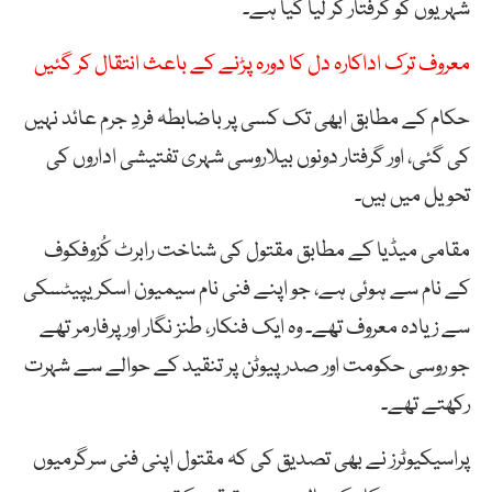
شہریوں کو گرفتار کر لیا گیا ہے۔
معروف ترک اداکارہ دل کا دورہ پڑنے کے باعث انتقال کر گئیں
حکام کے مطابق ابھی تک کسی پر باضابطہ فردِ جرم عائد نہیں
کی گئی، اور گرفتار دونوں بیلاروسی شہری تفتیشی اداروں کی
تحویل میں ہیں۔
مقامی میڈیا کے مطابق مقتول کی شناخت رابرٹ کُزوفکوف
کے نام سے ہوئی ہے، جو اپنے فنی نام سیمیون اسکریپیٹسکی
سے زیادہ معروف تھے۔ وہ ایک فنکار، طنز نگار اور پرفارمر تھے
جو روسی حکومت اور صدر پیوٹن پر تنقید کے حوالے سے شہرت
رکھتے تھے۔
پراسیکیوٹرز نے بھی تصدیق کی کہ مقتول اپنی فنی سرگرمیوں