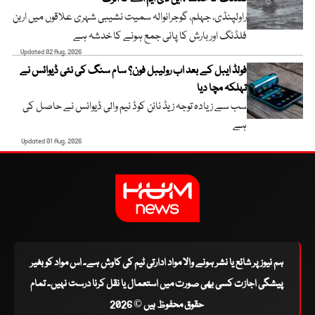
راولپنڈی، جہلم، گوجرانوالہ سمیت نشیبی شہری علاقوں میں اربن
فلڈنگ اور بارش کا پانی جمع ہونے کا خدشہ ہے
Updated 02 Aug, 2026
فولڈ ایبل کے بعد اب رولیبل فون؟ سام سنگ کی نئی ڈیوائس نے
تہلکہ مچا دیا
سب سے زیادہ توجہ زیڈ نائن کوڈ نیم والی ڈیوائس نے حاصل کی
ہے
Updated 01 Aug, 2026
ہم نیوز پر شائع یا نشر ہونے والا مواد ادارتی ٹیم کی کاوش ہے۔ اس مواد کو بغیر
پیشگی اجازت کسی بھی صورت میں استعمال یا نقل کرنا درست نہیں۔ تمام
حقوق محفوظ ہیں © 2026