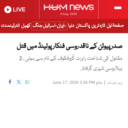
LIVE
6 Aug, 2026
صفحۂ اول
تازہ ترین
پاکستان
دنیا
ایران-اسرائیل جنگ
کھیل
انٹرٹینمنٹ
صدر پیوٹن کے ناقد روسی فنکار پولینڈ میں قتل
مقتول کی شناخت رابرٹ کُزوفکوف کے نام سے ہوئی ، 2
بیلاروسی شہری گرفتار
|
شائع
June 17, 2026 3:26 PM
ویب ڈیسک