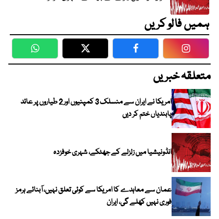
ہمیں فالو کریں
WhatsApp
Twitter
Facebook
Faceboo
متعلقہ خبریں
امریکا نے ایران سے منسلک 3 کمپنیوں اور 2 طیاروں پر عائد
پابندیاں ختم کر دیں
انڈونیشیا میں زلزلے کے جھٹکے، شہری خوفزدہ
عمان سے معاہدے کا امریکا سے کوئی تعلق نہیں، آبنائے ہرمز
فوری نہیں کھلے گی، ایران