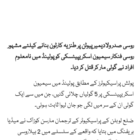
روسی صدر ولادیمیر پیوٹن پر طنزیہ کارٹون بنانے کیلئے مشہور
روسی فنکار سیمیون اسکریپیٹسکی کو پولینڈ میں نامعلوم
افراد نے گولی مار کر قتل کر دیا۔
پولش پراسیکیوٹرز کے مطابق پولینڈ میں سیمیون
اسکریپیٹسکی پر 5 گولیاں چلائی گئیں، جن میں سے ایک
گولی ان کے سر میں لگی جو جان لیوا ثابت ہوئی۔
ضلع لوبلن کے پراسیکیوٹر کے ترجمان مارسن کوزاک نے میڈیا
بریفنگ میں بتایا کہ واقعے کے سلسلے میں 2 بیلاروسی