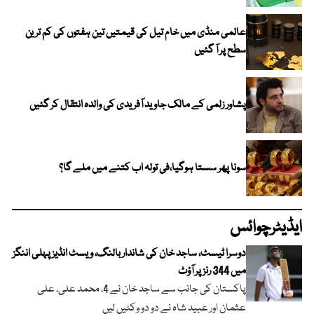
عالمی منڈی میں خام تیل کی قیمتیں تین ہفتوں کی کم ترین
سطح پر آ گئیں
پشاور زلمی کے مالک جاوید آفریدی کی والدہ انتقال کر گئیں
سونا پھر سستا ہوگیا،فی تولہ اب کتنے میں ملے گا؟
ایڈیٹرچوائس
دوسرا ٹیسٹ، ساجد خان کی شاندار بالنگ، ویسٹ انڈیز پہلی اننگز
میں 344 رنز پر آؤٹ
پاکستان کی جانب سے ساجد خان نے 4، محمد علی، علی
عثمان اور عبید شاہ نے دو دو وکٹیں لیں