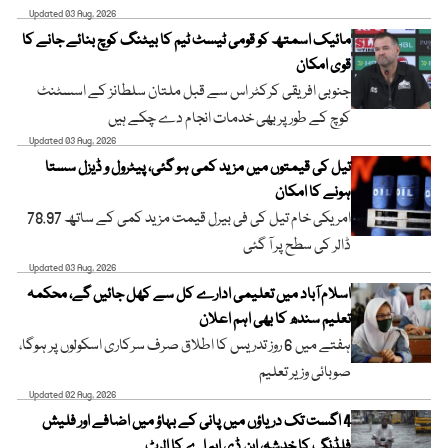
Updated 03 Aug, 2026
مائیک اسمتھ کو قومی ٹیسٹ ٹیم کا بیٹنگ کوچ بنائے جانے کا
قوی امکان
جنوبی افریقی کرکٹر اس سے قبل ملتان سلطانز کے اسسٹنٹ
کوچ کے طور پر بھی خدمات انجام دے چکے ہیں
Updated 03 Aug, 2026
تیل کی قیمتوں میں مزید کمی ہو گئی، پیٹرول و ڈیزل سستا
ہونے کا امکان
امریکی خام تیل کی فی بیرل قیمت مزید کمی کے ساتھ 78.97
ڈالر کی سطح پر آ گئی
Updated 03 Aug, 2026
اسلام آباد میں تعلیمی ادارے کل سے کھل جائیں گے، محکمہ
تعلیم سندھ کا بھی اہم اعلان
ہفتے میں 6 روز تدریس کا اطلاق صرف سرکاری اسکولوں پر ہوگا،
صوبائی وزیر تعلیم
Updated 02 Aug, 2026
4 اگست تک دریاؤں میں پانی کے بہاؤ میں اضافے اور فلیش
فلڈنگ کا خدشہ، این ڈی ایم اے کا الرٹ