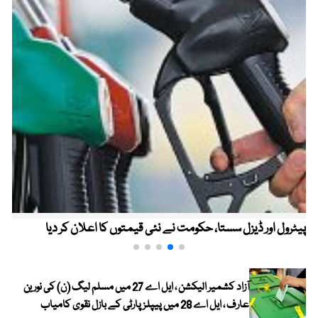
پیٹرول اور ڈیزل سستا، حکومت نے نئی قیمتوں کا اعلان کر دیا
آزاد کشمیر الیکشن ، ایل اے 27 میں مسلم لیگ (ن) کی نورین
عارف ، ایل اے 28 میں پیپلز پارٹی کے بازل نقوی کامیاب