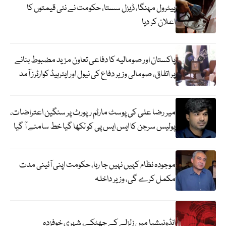
پیٹرول مہنگا، ڈیزل سستا، حکومت نے نئی قیمتوں کا
اعلان کر دیا
پاکستان اور صومالیہ کا دفاعی تعاون مزید مضبوط بنانے
پر اتفاق، صومالی وزیر دفاع کی نیول اور ایئرہیڈ کوارٹرز آمد
میر رضا علی کی پوسٹ مارٹم رپورٹ پر سنگین اعتراضات،
پولیس سرجن کا ایس ایس پی کو لکھا گیا خط سامنے آ گیا
موجودہ نظام کہیں نہیں جا رہا، حکومت اپنی آئینی مدت
مکمل کرے گی، وزیر داخلہ
انڈونیشیا میں زلزلے کے جھٹکے، شہری خوفزدہ