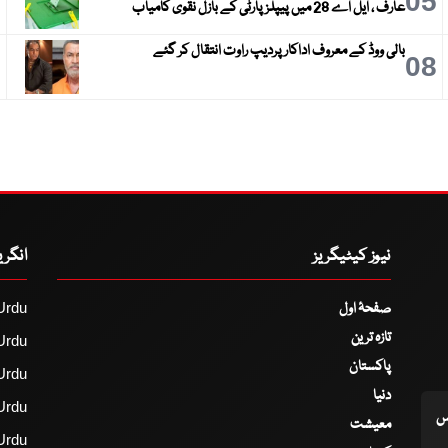
6
05
عارف ، ایل اے 28 میں پیپلز پارٹی کے بازل نقوی کامیاب
بالی ووڈ کے معروف اداکار پردیپ راوت انتقال کر گئے
9
08
نیوز کیٹیگریز
انگر
صفحۂ اول
Urdu
تازہ ترین
Urdu
پاکستان
Urdu
دنیا
Urdu
اس
معیشت
Urdu