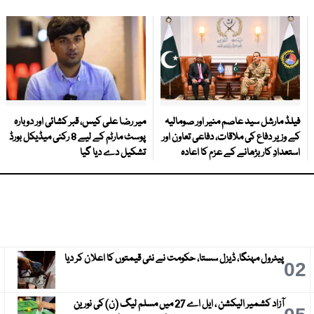
فیلڈ مارشل سید عاصم منیر اور صومالیہ
میر رضا علی کیس، قبر کشائی اور دوبارہ
کے وزیر دفاع کی ملاقات، دفاعی تعاون اور
پوسٹ مارٹم کے لیے 8 رکنی میڈیکل بورڈ
استعدادِ کار بڑھانے کے عزم کا اعادہ
تشکیل دے دیا گیا
پیٹرول مہنگا، ڈیزل سستا، حکومت نے نئی قیمتوں کا اعلان کر دیا
3
02
آزاد کشمیر الیکشن ، ایل اے 27 میں مسلم لیگ (ن) کی نورین