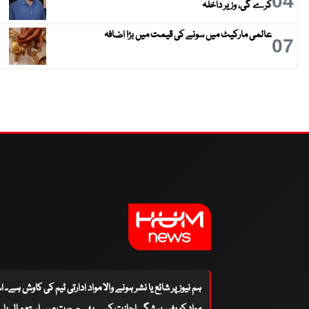
04
کرے گی، وزیر داخلہ
عالمی مارکیٹ میں سونے کی قیمت میں بڑا اضافہ
07
ہم نیوز پر شائع یا نشر ہونے والا مواد ادارتی ٹیم کی کاوش ہے۔ 
مواد کو بغیر پیشگی اجازت کسی بھی صورت میں استعمال یا