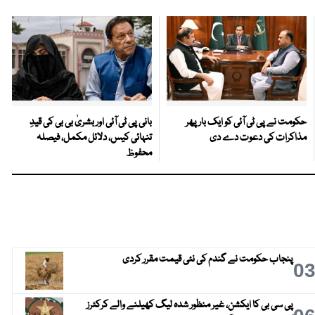
حکومت نے پی ٹی آئی کو ایک بارپھر
بانی پی ٹی آئی اور بشریٰ بی بی کی قیدِ
مذاکرات کی دعوت دے دی
تنہائی کیس، دلائل مکمل، فیصلہ
محفوظ
پنجاب حکومت نے گندم کی نئی قیمت مقرر کردی
0
پی سی بی کا ایکشن، غیر منظور شدہ لیگ کھیلنے والے کرکٹرز