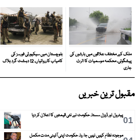
بلوچستان میں سیکیورٹی فورسز کی
ملک کے مختلف علاقوں میں بارشوں کی
کامیاب کارروائیاں، 12 دہشت گرد ہلاک
پیشگوئی، محکمہ موسمیات کا الرٹ
جاری
مقبول ترین خبریں
پیٹرول اور ڈیزل سستا، حکومت نے نئی قیمتوں کا اعلان کر دیا
01
موجودہ نظام کہیں نہیں جا رہا، حکومت اپنی آئینی مدت مکمل