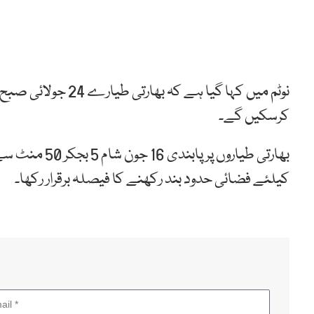
کرسکیں گے۔
بھارتی طیاروں 
کیلئے فضائی حدود بند رکھنے کا فیصلہ برقرار رکھا۔