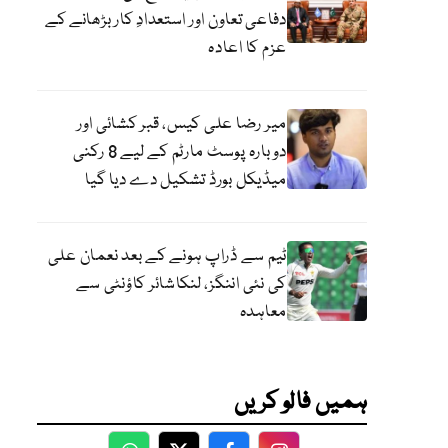
دفاعی تعاون اور استعدادِ کار بڑھانے کے
عزم کا اعادہ
میر رضا علی کیس، قبر کشائی اور
دوبارہ پوسٹ مارٹم کے لیے 8 رکنی
میڈیکل بورڈ تشکیل دے دیا گیا
ٹیم سے ڈراپ ہونے کے بعد نعمان علی
کی نئی اننگز، لنکاشائر کاؤنٹی سے
معاہدہ
ہمیں فالو کریں