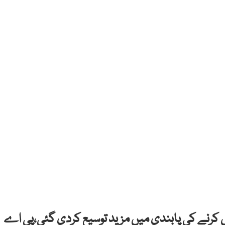
 کرنے کی پابندی میں مزید توسیع کردی گئی،پی اے