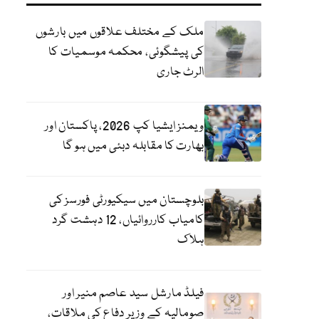
ملک کے مختلف علاقوں میں بارشوں
کی پیشگوئی، محکمہ موسمیات کا
الرٹ جاری
ویمنز ایشیا کپ 2026، پاکستان اور
بھارت کا مقابلہ دبئی میں ہو گا
بلوچستان میں سیکیورٹی فورسز کی
کامیاب کارروائیاں، 12 دہشت گرد
ہلاک
فیلڈ مارشل سید عاصم منیر اور
صومالیہ کے وزیر دفاع کی ملاقات،