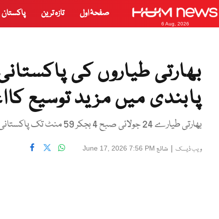
صفحۂ اول
تازہ ترین
پاکستان
6 Aug, 2026
بھارتی طیاروں کی پاکستان
پابندی میں مزید توسیع کاا
بھارتی طیارے 24 جولائی صبح 4 بجکر 59 منٹ تک پاکستانی فضائی حدود استعمال نہیں کرسکیں گے،نیا نوٹم جاری
|
شائع
June 17, 2026 7:56 PM
ویب ڈیسک