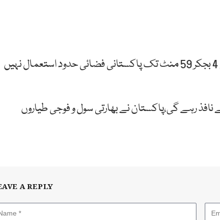
نوٹم میں کہا گیا ہے کہ بھارتی طیارے 24 جولائی صبح 4 بجکر 59 منٹ تک پاکستانی فضائی حدود استعمال نہیں
پر پابندی 16 جون شام 5 بجکر 50 منٹ سے نافذ رہے گی،پاکستان نے بھارتی سول و فوجی طیاروں
EAVE A REPLY