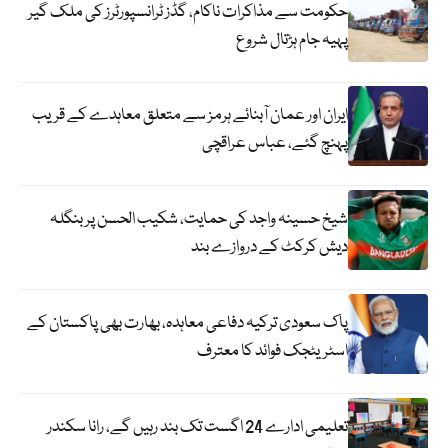
حکومت سے مذاکرات ناکام، گڈز ٹرانسپورٹرز کی ملک گیر
پہیہ جام ہڑتال شروع
ایران اور عمان آبنائے ہرمز سے متعلق معاہدے کے قریب
پہنچ گئے، عباس عراقچی
شیخ حسینہ واجد کی حمایت، شکیب الحسن پر بنگلہ
دیش کرکٹ کے دروازے بند
پاک سعودی ترکیہ دفاعی معاہدہ، بھارت بھی پاکستان کے
اسٹریٹجک فوائد کا معترف
تعلیمی ادارے 24 اگست تک بند رہیں گے، رانا سکندر