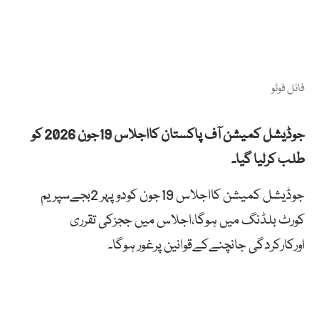
فائل فوٹو
جوڈیشل کمیشن آف پاکستان کااجلاس 19جون 2026 کو
طلب کرلیا گیا۔
جوڈیشل کمیشن کااجلاس 19جون کودوپہر 2بجےسپریم
کورٹ بلڈنگ میں ہوگا،اجلاس میں ججزکی تقرری
اورکارکردگی جانچنےکےقوانین پرغور ہوگا۔