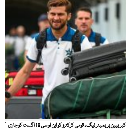
کیریبین پریمیئر لیگ ، قومی کرکٹرز کو این او سی 19 اگست کو جاری
آز