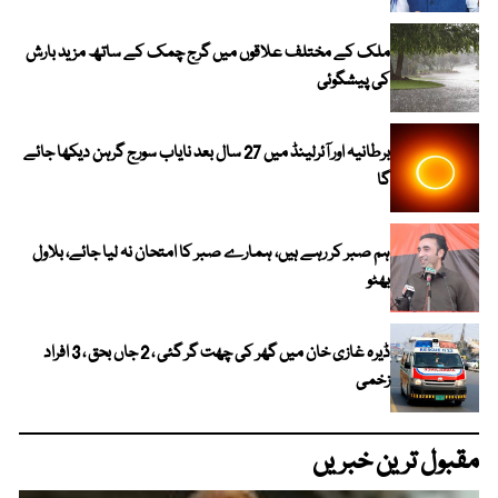
ملک کے مختلف علاقوں میں گرج چمک کے ساتھ مزید بارش
کی پیشگوئی
برطانیہ اور آئرلینڈ میں 27 سال بعد نایاب سورج گرہن دیکھا جائے
گا
ہم صبر کر رہے ہیں، ہمارے صبر کا امتحان نہ لیا جائے، بلاول
بھٹو
ڈیرہ غازی خان میں گھر کی چھت گر گئی ، 2 جاں بحق ، 3 افراد
زخمی
مقبول ترین خبریں