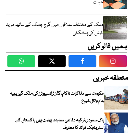
حیات
ملک کے مختلف علاقوں میں گرج چمک کے ساتھ مزید
بارش کی پیشگوئی
ہمیں فالو کریں
WhatsApp
Twitter
Facebook
Faceboo
متعلقہ خبریں
حکومت سے مذاکرات ناکام، گڈز ٹرانسپورٹرز کی ملک گیر پہیہ
جام ہڑتال شروع
پاک سعودی ترکیہ دفاعی معاہدہ، بھارت بھی پاکستان کے
اسٹریٹجک فوائد کا معترف