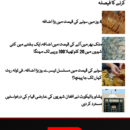
کرنے کا فیصلہ
چھی
4 روز میں سونے کی قیمت میں بڑا اضافہ
ملک بھر میں آٹے کی قیمت میں اضافہ، ایک ہفتے میں کئی
شہروں میں 20 کلو تھیلا 100 روپے تک مہنگا
سونے کی قیمت میں مسلسل تیسرے روز بڑا اضافہ ، فی تولہ ریٹ
کہاں تک جا پہنچا؟
پشاور ہائیکورٹ نے افغان شہریوں کی عارضی قیام کی درخواستیں
مسترد کر دیں