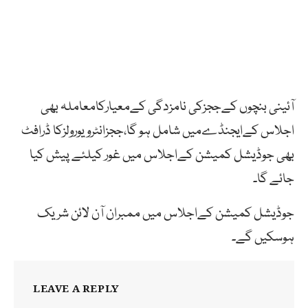
آئینی بنچوں کےججزکی نامزدگی کےمعیارکامعاملہ بھی
اجلاس کےایجنڈےمیں شامل ہو گا،ججزانٹرویورولزکا ڈرافٹ
بھی جوڈیشل کمیشن کےاجلاس میں غور کیلئے پیش کیا
جائے گا۔
جوڈیشل کمیشن کےاجلاس میں ممبران آن لائن شریک
ہوسکیں گے۔
LEAVE A REPLY