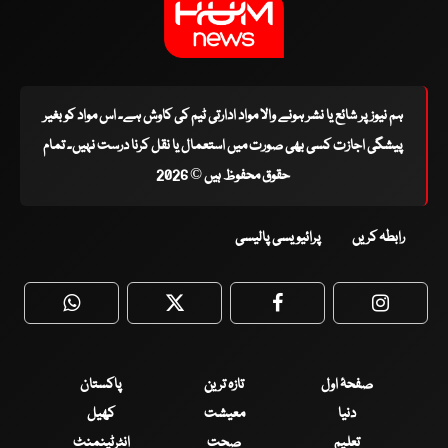
ہم نیوز پر شائع یا نشر ہونے والا مواد ادارتی ٹیم کی کاوش ہے۔ اس مواد کو بغیر
پیشگی اجازت کسی بھی صورت میں استعمال یا نقل کرنا درست نہیں۔ تمام
حقوق محفوظ ہیں © 2026
رابطہ کریں
پرائیویسی پالیسی
WhatsApp
Twitter
Facebook
Faceboo
صفحۂ اول
تازہ ترین
پاکستان
دنیا
معیشت
کھیل
تعلیم
صحت
انٹرٹینمنٹ