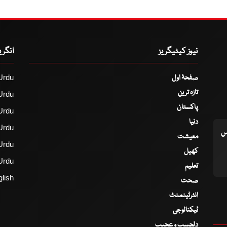
نیوز کیٹیگریز
انگر
صفحۂ اول
Urdu
تازہ ترین
Urdu
پاکستان
Urdu
دنیا
Urdu
اس
معیشت
Urdu
کھیل
Urdu
تعلیم
lish
صحت
انٹرٹینمنٹ
ٹیکنالوجی
دلچسپ و عجیب