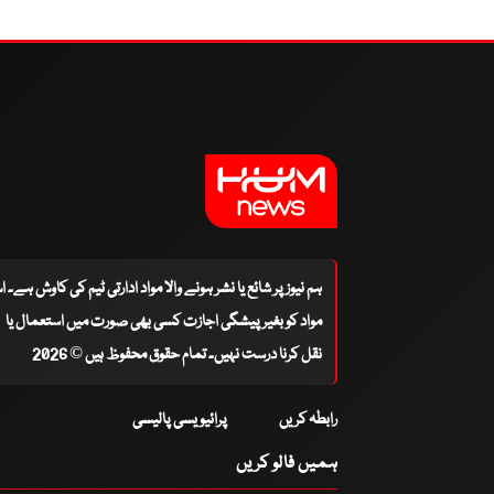
ہم نیوز پر شائع یا نشر ہونے والا مواد ادارتی ٹیم کی کاوش ہے۔ 
مواد کو بغیر پیشگی اجازت کسی بھی صورت میں استعمال یا
نقل کرنا درست نہیں۔ تمام حقوق محفوظ ہیں © 2026
رابطہ کریں
پرائیویسی پالیسی
ہمیں فالو کریں