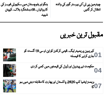
ہنگو اور بلوچستان میں سکیورٹی فورسز کی
چیئرمین پی ٹی آئی بیرسٹر گوہر کی والدہ
کارروائیاں ، 10دہشتگرد ہلاک ، کیپٹن
انتقال کر گئیں
شہید
مقبول ترین خبریں
کیریبین پریمیئر لیگ ، قومی کرکٹرز کو این او سی 19 اگست کو
01
جاری کرنے کا فیصلہ
حکومت نے پیٹرول اور ڈیزل کی قیمتوں میں کمی کر دی
04
ویمنز ایشیا کپ 2026، پاکستان اور بھارت کا مقابلہ دبئی میں ہو
07
گا