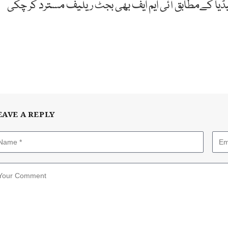
یا کےمطابق آئی ایم ایف بھی بجٹ ریلیف مسترد کر چکی
EAVE A REPLY