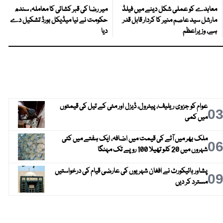
معاہدے کو عملی شکل دینے میں فیلڈ
میر رضا کی قبر کشائی کا معاملہ، سندھ
مارشل سید عاصم منیر کا کردار قابل قدر
حکومت نے نیا میڈیکل بورڈ تشکیل دے
ہے، وزیراعظم
دیا
عوام کو جزوی ریلیف، پیٹرول، ڈیزل اور مٹی کے تیل کی قیمتوں
0
میں کمی
ملک بھر میں آٹے کی قیمت میں اضافہ، ایک ہفتے میں کئی
0
شہروں میں 20 کلو تھیلا 100 روپے تک مہنگا
پشاور ہائیکورٹ نے افغان شہریوں کی عارضی قیام کی درخواستیں
0
مسترد کر دیں