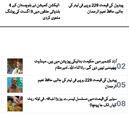
پیٹرول کی قیمت 228 روپے فی لیٹر کی
الیکشن کمیشن نے بلوچستان کے 4
جائے، حافظ نعیم الرحمان
بلدیاتی حلقوں میں 9 اگست کی پولنگ
ملتوی کردی
آزاد کشمیر میں حکومت بنانیکی پوزیشن میں ہیں ، مینڈیٹ
3
02
چھیننے نہیں دیں گے ، رانا ثناء اللہ ، امیر مقام
پیٹرول کی قیمت 228 روپے فی لیٹر کی جائے، حافظ نعیم
6
05
الرحمان
سونے کی قیمت میں مسلسل تیسرے روز بڑا اضافہ ، فی تولہ ریٹ
9
08
کہاں تک جا پہنچا؟