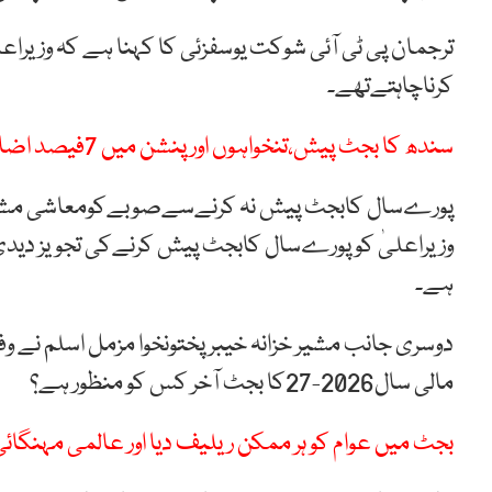
کرناچاہتےتھے۔
سندھ کا بجٹ پیش،تنخواہوں اور پنشن میں 7فیصد اضافہ،کم از کم ماہانہ اجرت43 ہزار مقرر
پورےسال کابجٹ پیش نہ کرنےسےصوبےکومعاشی مشکل
ہے۔
مالی سال‏27-2026کا بجٹ آخر کس کو منظور ہے؟
بجٹ میں عوام کو ہر ممکن ریلیف دیا اور عالمی مہنگائی ک