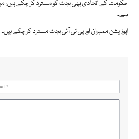
حکومت کے اتحادی بھی بجٹ کو مسترد کر چکے ہیں، میڈ
ہے۔
اپوزیشن ممبران اور پی ٹی آئی بجٹ مسترد کر چکے ہیں۔