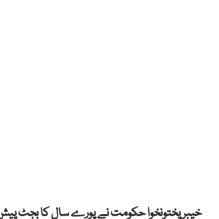
خیبر پختونخوا حکومت نے پورے سال کا بجٹ پیش 