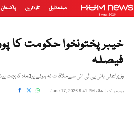
صفحۂ اول
تازہ ترین
پاکستان
8 Aug, 2026
خیبر پختونخوا حکومت کا پ
فیصلہ
وزیراعلیٰ بانی پی ٹی آئی سےملاقات نہ ہونے پر3ماہ کابجٹ پیش کرناچاہتےتھے،ترجمان پی ٹی آئی شوکت یوسفزئی
|
شائع
June 17, 2026 9:41 PM
ویب ڈیسک