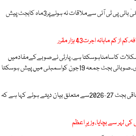
ترجمان پی ٹی آئی شوکت یوسفزئی کا کہنا ہے کہ وزیراعلیٰ بانی پی ٹی آئی سےملاقات نہ ہونےپر3ماہ کابجٹ پیش
ات کاسامناہوسکتا ہے، پارٹی نےصوبےکےمفادمیں
وزیراعلیٰ کوپورےسال کابجٹ پیش کرنےکی تجویز دیدی۔صوبائی بجٹ جمعہ 19جون کواسمبلی میں پیش ہوسکتا
دوسری جانب مشیر خزانہ خیبرپختونخوا مزمل اسلم نے وفاقی بجٹ 27-2026سے متعلق بیان دیتے ہوئے کہا ہے کہ
ی لہر سے بچایا، وزیرِ اعظم