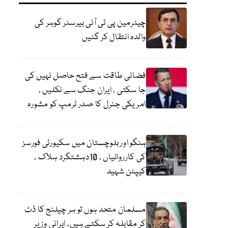
چیئرمین پی ٹی آئی بیرسٹر گوہر کی
والدہ انتقال کر گئیں
فضائی طاقت سے فتح حاصل نہیں کی
جا سکتی ، ایران جنگ سے نکلیں ،
امریکی جنرل کا صدر ٹرمپ کو مشورہ
ہنگو اور بلوچستان میں سکیورٹی فورسز
کی کارروائیاں ، 10دہشتگرد ہلاک ،
کیپٹن شہید
مسلمان متحد ہوں تو ہر چیلنج کا ڈٹ
کر مقابلہ کر سکتے ہیں، ایرانی وزیر