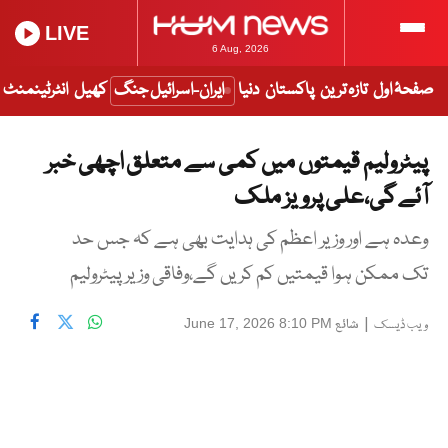
LIVE
6 Aug, 2026
صفحۂ اول
تازہ ترین
پاکستان
دنیا
ایران-اسرائیل جنگ
کھیل
انٹرٹینمنٹ
پیٹرولیم قیمتوں میں کمی سے متعلق اچھی خبر
آئے گی،علی پرویز ملک
وعدہ ہے اور وزیر اعظم کی ہدایت بھی ہے کہ جس حد
تک ممکن ہوا قیمتیں کم کریں گے،وفاقی وزیر پیٹرولیم
|
شائع
June 17, 2026 8:10 PM
ویب ڈیسک