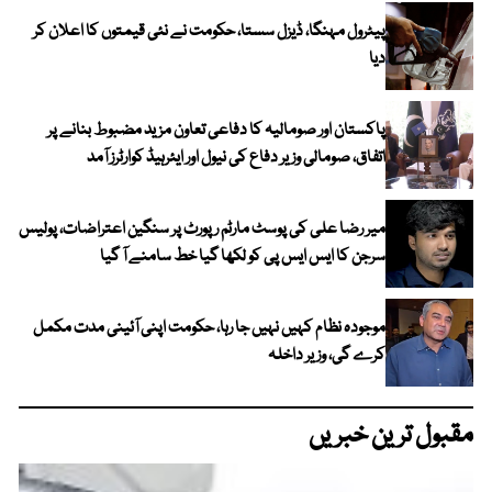
پیٹرول مہنگا، ڈیزل سستا، حکومت نے نئی قیمتوں کا اعلان کر
دیا
پاکستان اور صومالیہ کا دفاعی تعاون مزید مضبوط بنانے پر
اتفاق، صومالی وزیر دفاع کی نیول اور ایئرہیڈ کوارٹرز آمد
میر رضا علی کی پوسٹ مارٹم رپورٹ پر سنگین اعتراضات، پولیس
سرجن کا ایس ایس پی کو لکھا گیا خط سامنے آ گیا
موجودہ نظام کہیں نہیں جا رہا، حکومت اپنی آئینی مدت مکمل
کرے گی، وزیر داخلہ
مقبول ترین خبریں