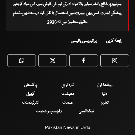
ہم نیوز پر شائع یا نشر ہونے والا مواد ادارتی ٹیم کی کاوش ہے۔ اس مواد کو بغیر
پیشگی اجازت کسی بھی صورت میں استعمال یا نقل کرنا درست نہیں۔ تمام
حقوق محفوظ ہیں © 2026
رابطہ کریں
پرائیویسی پالیسی
WhatsApp
Twitter
Facebook
Faceboo
صفحۂ اول
تازہ ترین
پاکستان
دنیا
معیشت
کھیل
تعلیم
صحت
انٹرٹینمنٹ
ٹیکنالوجی
دلچسپ و عجیب
Pakistan News in Urdu