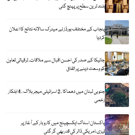
بلند ترین سطح پر پہنچ گئی
پنجاب کے مختلف بورڈز نے میٹرک سالانہ نتائج کا اعلان
کردیا
جائیکا کے صدر کی احسن اقبال سے ملاقات، ترقیاتی تعاون
کو وسعت دینے پر اتفاق
جنوبی لبنان میں دھماکا ، 2 اسرائیلی میجر ہلاک ، 4 اہلکار
زخمی
پاکستان اسٹاک ایکسچینج میں کاروبار کے آغاز پر
تیزی،امریکی ڈالر کی قدر بھی گر گئی