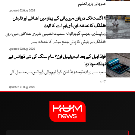
صوبائی وزیر تعلیم
Updated 02 Aug, 2026
4 اگست تک دریاؤں میں پانی کے بہاؤ میں اضافے اور فلیش
فلڈنگ کا خدشہ، این ڈی ایم اے کا الرٹ
راولپنڈی، جہلم، گوجرانوالہ سمیت نشیبی شہری علاقوں میں اربن
فلڈنگ اور بارش کا پانی جمع ہونے کا خدشہ ہے
Updated 02 Aug, 2026
فولڈ ایبل کے بعد اب رولیبل فون؟ سام سنگ کی نئی ڈیوائس نے
تہلکہ مچا دیا
سب سے زیادہ توجہ زیڈ نائن کوڈ نیم والی ڈیوائس نے حاصل کی
ہے
Updated 01 Aug, 2026