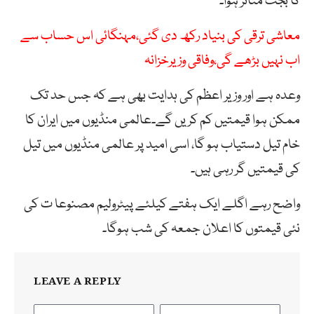
کا بجٹ متاثر ہوا۔
معاشی ترقی کی بنیاد رکھ دی گئی،مہنگائی اس حساب سے
اب نہیں بڑھے گی،وفاقی وزیرخزانہ
وعدہ ہے اور وزیر اعظم کی ہدایت بھی ہے کہ جس حد تک
ممکن ہوا قیمتیں کم کریں گے۔عالمی منڈیوں میں ایران کا
خام تیل دستیاب ہو گا، اسی امید پر عالمی منڈیوں میں تیل
کی قیمتیں گر رہی ہیں۔
واضح رہے اگلے ایک ہفتے کیلئے پیٹرولیم مصنوعا ت کی
نئی قیمتوں کا اعلان جمعہ کی شب ہوگا۔
LEAVE A REPLY