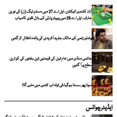
آزاد کشمیر الیکشن ، ایل اے 27 میں مسلم لیگ (ن) کی نورین
عارف ، ایل اے 28 میں پیپلز پارٹی کے بازل نقوی کامیاب
پشاور زلمی کے مالک جاوید آفریدی کی والدہ انتقال کر گئیں
عالمی منڈی میں خام تیل کی قیمتیں تین ہفتوں کی کم ترین
سطح پر آ گئیں
سونا پھر سستا ہوگیا،فی تولہ اب کتنے میں ملے گا؟
ایڈیٹرچوائس