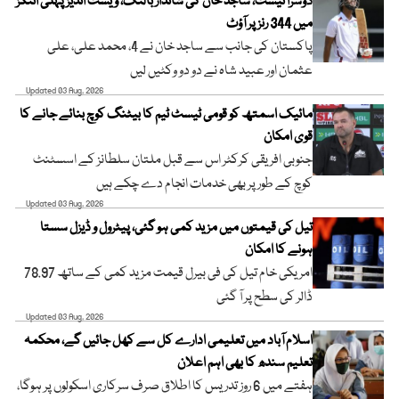
دوسرا ٹیسٹ، ساجد خان کی شاندار بالنگ، ویسٹ انڈیز پہلی اننگز
میں 344 رنز پر آؤٹ
پاکستان کی جانب سے ساجد خان نے 4، محمد علی، علی
عثمان اور عبید شاہ نے دو دو وکٹیں لیں
Updated 03 Aug, 2026
مائیک اسمتھ کو قومی ٹیسٹ ٹیم کا بیٹنگ کوچ بنائے جانے کا
قوی امکان
جنوبی افریقی کرکٹر اس سے قبل ملتان سلطانز کے اسسٹنٹ
کوچ کے طور پر بھی خدمات انجام دے چکے ہیں
Updated 03 Aug, 2026
تیل کی قیمتوں میں مزید کمی ہو گئی، پیٹرول و ڈیزل سستا
ہونے کا امکان
امریکی خام تیل کی فی بیرل قیمت مزید کمی کے ساتھ 78.97
ڈالر کی سطح پر آ گئی
Updated 03 Aug, 2026
اسلام آباد میں تعلیمی ادارے کل سے کھل جائیں گے، محکمہ
تعلیم سندھ کا بھی اہم اعلان
ہفتے میں 6 روز تدریس کا اطلاق صرف سرکاری اسکولوں پر ہوگا،