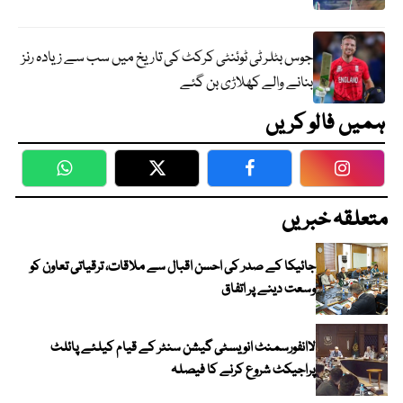
جوس بٹلر ٹی ٹوئنٹی کرکٹ کی تاریخ میں سب سے زیادہ رنز
بنانے والے کھلاڑی بن گئے
ہمیں فالو کریں
WhatsApp
Twitter
Facebook
Faceboo
متعلقہ خبریں
جائیکا کے صدر کی احسن اقبال سے ملاقات، ترقیاتی تعاون کو
وسعت دینے پر اتفاق
لاانفورسمنٹ انویسٹی گیشن سنٹر کے قیام کیلئے پائلٹ
پراجیکٹ شروع کرنے کا فیصلہ