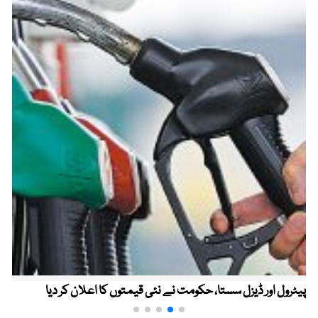
پیٹرول اور ڈیزل سستا، حکومت نے نئی قیمتوں کا اعلان کر دیا