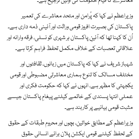
معاشرے کا قیام حکومت کی اولین ترجیح ہے۔
وزیراعظم نے کہا کہ پُرامن اور متحد معاشرے کی تعمیر
پاکستان کی بصیرت افروز قومی وراثت اور آئینی ذمہ داری ہے۔
اُن کا کہنا تھا کہ آئینِ پاکستان ہر شہری کو نسلی، فرقہ وارانہ اور
علاقائی تعصبات کے خلاف مکمل تحفظ فراہم کرتا ہے۔
شہباز شریف نے کہا کہ پاکستان میں زبانوں، ثقافتوں اور
مختلف مسالک کا تنوع ہماری معاشرتی مضبوطی اور قومی
یکجہتی کا مظہر ہے، انہوں نے کہا کہ حکومت فکری اور
عملی انتہا پسندی کے خاتمے کیلئے پیغامِ پاکستان جیسے
مثبت قومی بیانیے پر کاربند ہے۔
وزیراعظم کے مطابق خواتین، بچوں اور محروم طبقات کے حقوق
کے تحفظ کیلئے قومی ایکشن پلان برائے انسانی حقوق