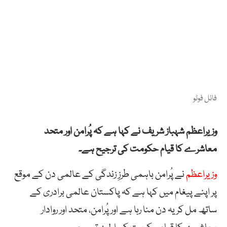
فائل فوٹو
وزیراعظم شہباز شریف نے کہا ہے کہ پُرامن اور متحد
معاشرے کا قیام حکومت کی ترجیح ہے۔
وزیراعظم
نے پُرامن باہمی طرزِ زندگی کے عالمی دن کے موقع
پر اپنے پیغام میں کہا ہے کہ پاکستان عالمی برادری کے
ساتھ مل کر یہ دن منا رہا ہے اور پُرامن، متحد اور روادار