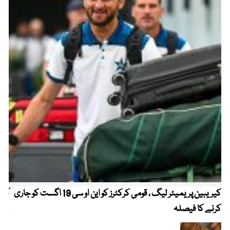
کیریبین پریمیئر لیگ ، قومی کرکٹرز کو این او سی 19 اگست کو جاری
آز
کرنے کا فیصلہ
چھی