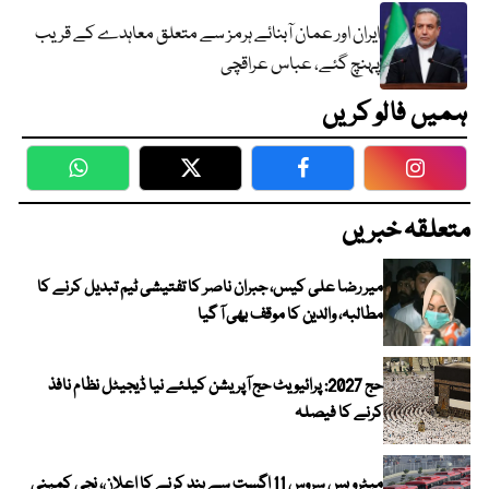
ایران اور عمان آبنائے ہرمز سے متعلق معاہدے کے قریب
پہنچ گئے، عباس عراقچی
ہمیں فالو کریں
WhatsApp
Twitter
Facebook
Faceboo
متعلقہ خبریں
میر رضا علی کیس، جبران ناصر کا تفتیشی ٹیم تبدیل کرنے کا
مطالبہ، والدین کا موقف بھی آ گیا
حج 2027: پرائیویٹ حج آپریشن کیلئے نیا ڈیجیٹل نظام نافذ
کرنے کا فیصلہ
میٹرو بس سروس 11 اگست سے بند کرنے کا اعلان، نجی کمپنی