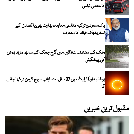
کا حتمی نوٹس
پاک سعودی ترکیہ دفاعی معاہدہ، بھارت بھی پاکستان کے
اسٹریٹجک فوائد کا معترف
ملک کے مختلف علاقوں میں گرج چمک کے ساتھ مزید بارش
کی پیشگوئی
برطانیہ اور آئرلینڈ میں 27 سال بعد نایاب سورج گرہن دیکھا جائے
گا
مقبول ترین خبریں