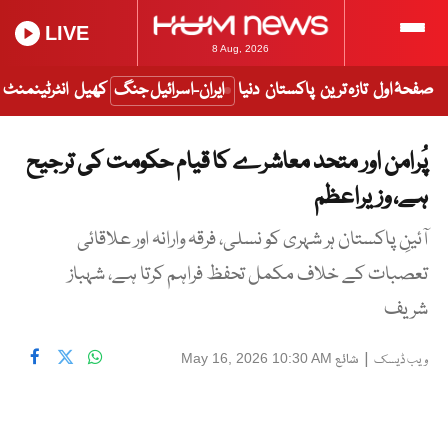
LIVE
8 Aug, 2026
صفحۂ اول
تازہ ترین
پاکستان
دنیا
ایران-اسرائیل جنگ
کھیل
انٹرٹینمنٹ
پُرامن اور متحد معاشرے کا قیام حکومت کی ترجیح
ہے، وزیراعظم
آئینِ پاکستان ہر شہری کو نسلی، فرقہ وارانہ اور علاقائی
تعصبات کے خلاف مکمل تحفظ فراہم کرتا ہے، شہباز
شریف
|
شائع
May 16, 2026 10:30 AM
ویب ڈیسک