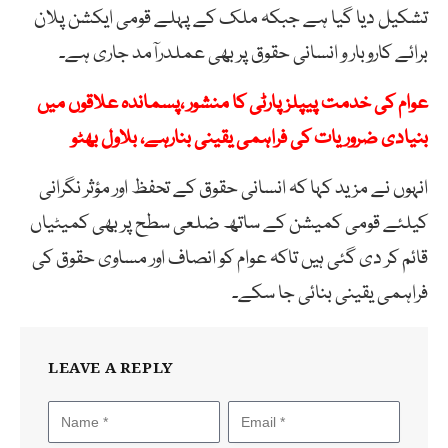
تشکیل دیا گیا ہے جبکہ ملک کے پہلے قومی ایکشن پلان
برائے کاروبار و انسانی حقوق پر بھی عملدرآمد جاری ہے۔
عوام کی خدمت پیپلز پارٹی کا منشور ،پسماندہ علاقوں میں
بنیادی ضروریات کی فراہمی یقینی بنارہے، بلاول بھٹو
انہوں نے مزید کہا کہ انسانی حقوق کے تحفظ اور مؤثر نگرانی
کیلئے قومی کمیشن کے ساتھ ضلعی سطح پر بھی کمیٹیاں
قائم کر دی گئی ہیں تاکہ عوام کو انصاف اور مساوی حقوق کی
فراہمی یقینی بنائی جا سکے۔
LEAVE A REPLY