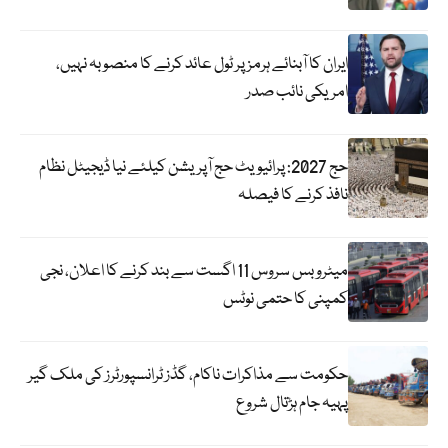
ایران کا آبنائے ہرمز پر ٹول عائد کرنے کا منصوبہ نہیں،
امریکی نائب صدر
حج 2027: پرائیویٹ حج آپریشن کیلئے نیا ڈیجیٹل نظام
نافذ کرنے کا فیصلہ
میٹرو بس سروس 11 اگست سے بند کرنے کا اعلان، نجی
کمپنی کا حتمی نوٹس
حکومت سے مذاکرات ناکام، گڈز ٹرانسپورٹرز کی ملک گیر
پہیہ جام ہڑتال شروع