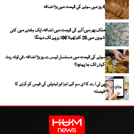
4 روز میں سونے کی قیمت میں بڑا اضافہ
ملک بھر میں آٹے کی قیمت میں اضافہ، ایک ہفتے میں کئی
شہروں میں 20 کلو تھیلا 100 روپے تک مہنگا
سونے کی قیمت میں مسلسل تیسرے روز بڑا اضافہ ، فی تولہ ریٹ
کہاں تک جا پہنچا؟
پی ٹی اے کا ای سم کے اجرا اور تبدیلی کی فیس کم کرنے کا
فیصلہ