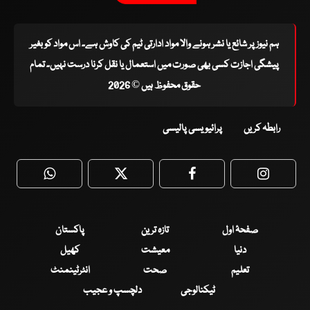
ہم نیوز پر شائع یا نشر ہونے والا مواد ادارتی ٹیم کی کاوش ہے۔ اس مواد کو بغیر
پیشگی اجازت کسی بھی صورت میں استعمال یا نقل کرنا درست نہیں۔ تمام
حقوق محفوظ ہیں © 2026
رابطہ کریں
پرائیویسی پالیسی
WhatsApp
Twitter
Facebook
Faceboo
صفحۂ اول
تازہ ترین
پاکستان
دنیا
معیشت
کھیل
تعلیم
صحت
انٹرٹینمنٹ
ٹیکنالوجی
دلچسپ و عجیب