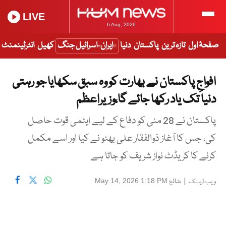
LIVE
6 Aug, 2026
صفحۂ اول
تازہ ترین
پاکستان
دنیا
ایران-اسرائیل جنگ
کھیل
انٹرٹینمنٹ
افواجِ پاکستان نے بھارت کو وہ سبق سکھایا جو رہتی
دنیا تک یاد رکھا جائے گا،وزیراعظم
پاکستان نے 28 مئی کو دفاع کے لیے ایٹمی قوت حاصل
کی، جس کا آغاز ذوالفقار علی بھٹو نے کیا اور اسے مکمل
کرنے کا کریڈٹ نواز شریف کو جاتا ہے
|
شائع
May 14, 2026 1:18 PM
ویب ڈیسک