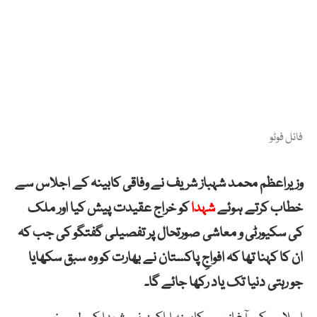
فائل فوٹو
وزیراعظم محمد شہباز شریف نے وفاقی کابینہ کے اجلاس سے
خطاب کرتے ہوئے
شہدا
کو خراج عقیدت پیش کیا اور ملک
کی سکیورٹی و معاشی صورتحال پر تفصیلی گفتگو کی جب کہ
ان کا کہنا تھا کہ افواجِ پاکستان نے بھارت کو وہ سبق سکھایا
جو رہتی دنیا تک یاد رکھا جائے گا۔