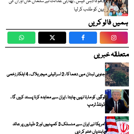
دھوکا دہی کیس ، بھارتی عدالت نے سلمان خان اور ان کی
بہن کو طلب کر لیا
ہمیں فالو کریں
WhatsApp
Twitter
Facebook
Faceboo
متعلقہ خبریں
جنوبی لبنان میں دھماکا ، 2 اسرائیلی میجر ہلاک ، 4 اہلکار زخمی
لوگوں کو مارنا نہیں چاہتا ، ایران سے معاہدہ کرنا پسند کروں گا ،
ڈونلڈ ٹرمپ
امریکا نے ایران سے منسلک 3 کمپنیوں اور 2 طیاروں پر عائد
پابندیاں ختم کر دیں