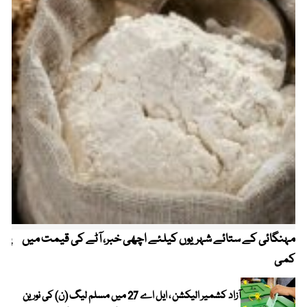
مہنگائی کے ستائے شہریوں کیلئے اچھی خبر، آٹے کی قیمت میں
پیٹ
کمی
آزاد کشمیر الیکشن ، ایل اے 27 میں مسلم لیگ (ن) کی نورین