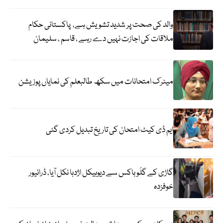
والد کی صحت پر شدید تشویش ہے، پاکستانی حکام
ملاقات کی اجازت نہیں دے رہے ، قاسم ، سلیمان
میٹرک امتحانات میں سکھ طالبعلم کی نمایاں پوزیشن
ایم ڈی کیٹ امتحان کی تاریخ تبدیل کردی گئی
گاڑی کے گلَو باکس سے دیوہیکل اژدہا نکل آیا، ڈرائیور
خوفزدہ