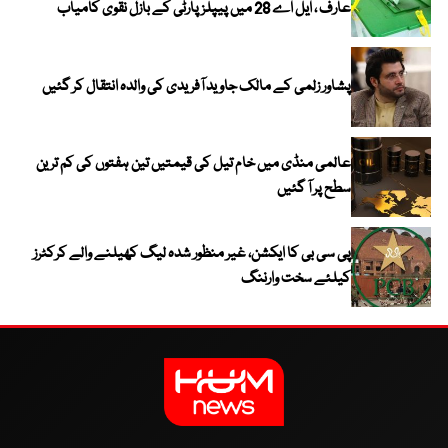
عارف ، ایل اے 28 میں پیپلز پارٹی کے بازل نقوی کامیاب
پشاور زلمی کے مالک جاوید آفریدی کی والدہ انتقال کر گئیں
عالمی منڈی میں خام تیل کی قیمتیں تین ہفتوں کی کم ترین
سطح پر آ گئیں
پی سی بی کا ایکشن، غیر منظور شدہ لیگ کھیلنے والے کرکٹرز
کیلئے سخت وارننگ