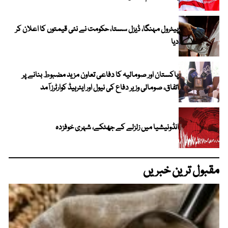
پیٹرول مہنگا، ڈیزل سستا، حکومت نے نئی قیمتوں کا اعلان کر
دیا
پاکستان اور صومالیہ کا دفاعی تعاون مزید مضبوط بنانے پر
اتفاق، صومالی وزیر دفاع کی نیول اور ایئرہیڈ کوارٹرز آمد
انڈونیشیا میں زلزلے کے جھٹکے، شہری خوفزدہ
مقبول ترین خبریں