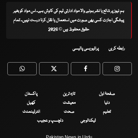
ہم نیوز پر شائع یا نشر ہونے والا مواد ادارتی ٹیم کی کاوش ہے۔ اس مواد کو بغیر
پیشگی اجازت کسی بھی صورت میں استعمال یا نقل کرنا درست نہیں۔ تمام
حقوق محفوظ ہیں © 2026
رابطہ کریں
پرائیویسی پالیسی
WhatsApp
Twitter
Facebook
Faceboo
صفحۂ اول
تازہ ترین
پاکستان
دنیا
معیشت
کھیل
تعلیم
صحت
انٹرٹینمنٹ
ٹیکنالوجی
دلچسپ و عجیب
Pakistan News in Urdu