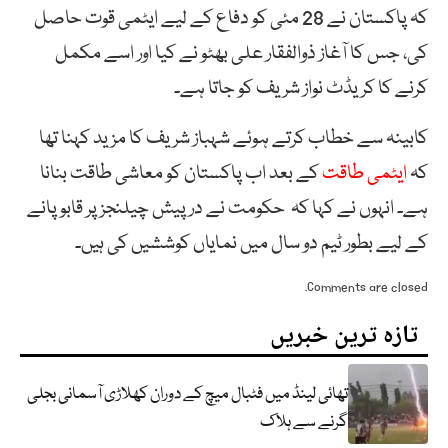
کہ پاکستان نے 28 مئی کو دفاع کے لیے ایٹمی قوت حاصل
کی، جس کا آغاز ذوالفقار علی بھٹو نے کیا اور اسے مکمل
کرنے کا کریڈٹ نواز شریف کو جاتا ہے۔
کابینہ سے خطاب کرتے ہوئے شہباز شریف کا مزید کہنا تھا
کہ
ایٹمی طاقت
کے بعد اب پاکستان کو معاشی طاقت بنانا
ہے۔ انہوں نے کہا کہ حکومت نے درپیش چیلنجز پر قابو پانے
کے لیے بطور ٹیم دو سال میں نمایاں کوششیں کی ہیں۔
Comments are closed.
تازہ ترین خبریں
تھائی لینڈ میں فٹبال میچ کے دوران کھلاڑی آسمانی بجلی
گرنے سے ہلاک