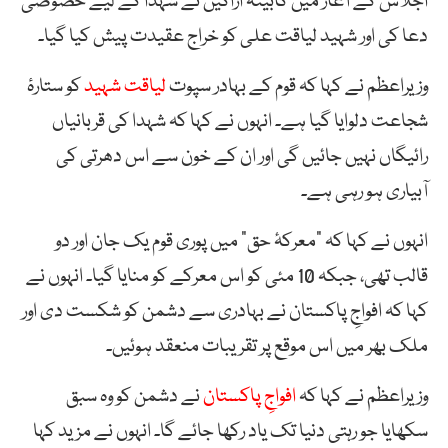
اجلاس کے آغاز میں کابینہ اراکین نے شہدا کے لیے خصوصی
دعا کی اور شہید لیاقت علی کو خراج عقیدت پیش کیا گیا۔
وزیراعظم نے کہا کہ قوم کے بہادر سپوت
لیاقت شہید
کو ستارۂ
شجاعت دلوایا گیا ہے۔ انہوں نے کہا کہ شہدا کی قربانیاں
رائیگاں نہیں جائیں گی اور ان کے خون سے اس دھرتی کی
آبیاری ہو رہی ہے۔
انہوں نے کہا کہ “معرکۂ حق” میں پوری قوم یک جان اور دو
قالب تھی، جبکہ 10 مئی کو اس معرکے کو منایا گیا۔ انہوں نے
کہا کہ افواجِ پاکستان نے بہادری سے دشمن کو شکست دی اور
ملک بھر میں اس موقع پر تقریبات منعقد ہوئیں۔
وزیراعظم نے کہا کہ
افواجِ پاکستان
نے دشمن کو وہ سبق
سکھایا جو رہتی دنیا تک یاد رکھا جائے گا۔ انہوں نے مزید کہا