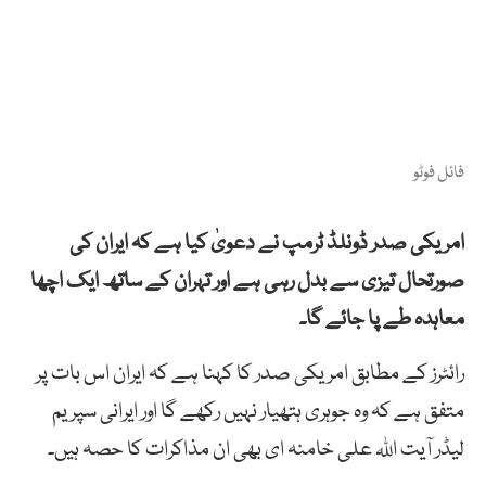
فائل فوٹو
امریکی صدر ڈونلڈ ٹرمپ نے دعویٰ کیا ہے کہ ایران کی
صورتحال تیزی سے بدل رہی ہے اور تہران کے ساتھ ایک اچھا
معاہدہ طے پا جائے گا۔
رائٹرز کے مطابق امریکی صدر کا کہنا ہے کہ ایران اس بات پر
متفق ہے کہ وہ جوہری ہتھیار نہیں رکھے گا اور ایرانی سپریم
لیڈر آیت اللہ علی خامنہ ای بھی ان مذاکرات کا حصہ ہیں۔