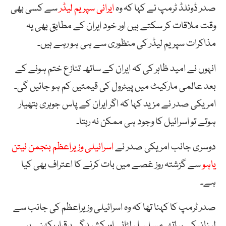
صدر ڈونلڈ ٹرمپ نے کہا کہ وہ
ایرانی سپریم لیڈر
سے کسی بھی
وقت ملاقات کر سکتے ہیں اور خود ایران کے مطابق بھی یہ
مذاکرات سپریم لیڈر کی منظوری سے ہی ہو رہے ہیں۔
انہوں نے امید ظاہر کی کہ ایران کے ساتھ تنازع ختم ہونے کے
بعد عالمی مارکیٹ میں پیٹرول کی قیمتیں کم ہو جائیں گی۔
امریکی صدر نے مزید کہا کہ اگر ایران کے پاس جوہری ہتھیار
ہوتے تو اسرائیل کا وجود ہی ممکن نہ رہتا۔
دوسری جانب امریکی صدر نے
اسرائیلی وزیراعظم بنجمن نیتن
یاہو
سے گزشتہ روز غصے میں بات کرنے کا اعتراف بھی کیا
ہے۔
صدر ٹرمپ کا کہنا تھا کہ وہ اسرائیلی وزیراعظم کی جانب سے
لبنان کے ساتھ مسلسل لڑائی اور کشیدگی برقرار رکھنے پر