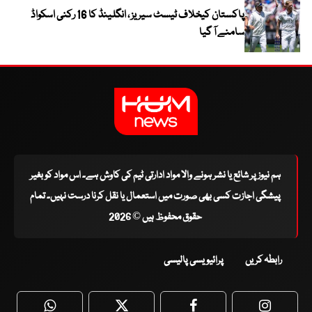
پاکستان کیخلاف ٹیسٹ سیریز ، انگلینڈ کا 16 رکنی اسکواڈ
سامنے آ گیا
ہم نیوز پر شائع یا نشر ہونے والا مواد ادارتی ٹیم کی کاوش ہے۔ اس مواد کو بغیر
پیشگی اجازت کسی بھی صورت میں استعمال یا نقل کرنا درست نہیں۔ تمام
حقوق محفوظ ہیں © 2026
رابطہ کریں
پرائیویسی پالیسی