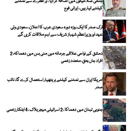
جنگی صلاحیتوں میں اضافہ کر دیا ، ہر خطرے سے نمٹنے
کیلئے تیار ہیں ، ایرانی فوج
ترک صدر کا ایک روزہ دورہ سعودی عرب کا اعلان، سعودی ولی
عہد اور وزیراعظم شہباز شریف سے اہم ملاقات کریں گے
دمشق کے نواحی علاقے جرمانہ میں منی بس میں دھماکہ، 2
افراد جاں بحق، متعدد زخمی
امریکا ایران سے نمٹنے کیلئے ہر ہتھیار استعمال کرے گا، نائب
صدر
جنوبی لبنان میں دھماکا ، 2 اسرائیلی میجر ہلاک ، 4 اہلکار زخمی