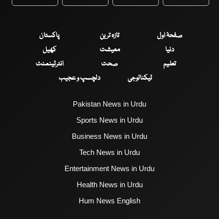
WhatsApp
Twitter
Facebook
Faceboo
صفحۂ اول
تازہ ترین
پاکستان
دنیا
معیشت
کھیل
تعلیم
صحت
انٹرٹینمنٹ
ٹیکنالوجی
دلچسپ و عجیب
Pakistan News in Urdu
Sports News in Urdu
Business News in Urdu
Tech News in Urdu
Entertainment News in Urdu
Health News in Urdu
Hum News English