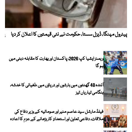
پیٹرول مہنگا، ڈیزل سستا، حکومت نے نئی قیمتوں کا اعلان کر دیا
پنج
ویمنز ایشیا کپ 2026، پاکستان اور بھارت کا مقابلہ دبئی میں
ہو گا
آئندہ 48 گھنٹوں میں بارشوں اور دریاؤں میں طغیانی کا خدشہ،
ہنگامی تیاریاں تیز
فیلڈ مارشل سید عاصم منیر اور صومالیہ کے وزیر دفاع کی
ملاقات، دفاعی تعاون اور استعدادِ کار بڑھانے کے عزم کا اعادہ