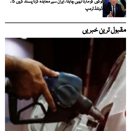
لوگوں کو مارنا نہیں چاہتا ، ایران سے معاہدہ کرنا پسند کروں گا ،
ڈونلڈ ٹرمپ
مقبول ترین خبریں