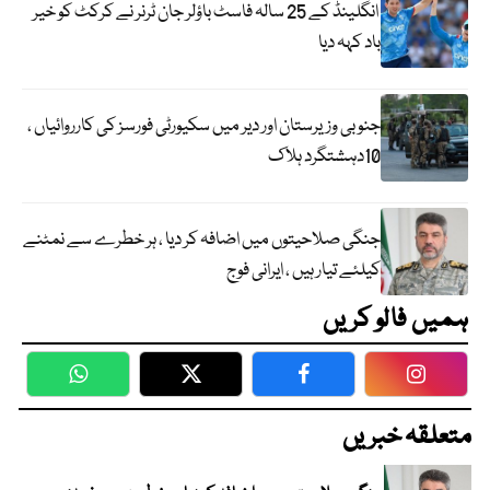
انگلینڈ کے 25 سالہ فاسٹ باؤلر جان ٹرنر نے کرکٹ کو خیر
باد کہہ دیا
جنوبی وزیرستان اور دیر میں سکیورٹی فورسز کی کارروائیاں ،
10دہشتگرد ہلاک
جنگی صلاحیتوں میں اضافہ کر دیا ، ہر خطرے سے نمٹنے
کیلئے تیار ہیں ، ایرانی فوج
ہمیں فالو کریں
WhatsApp
Twitter
Facebook
Faceboo
متعلقہ خبریں