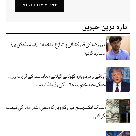
تازہ ترین خبریں
میر رضا کی قبر کشائی پر تنازع،اہلخانہ نے نیا میڈیکل بورڈ
مسترد کردیا
آبنائے ہرمز دوبارہ کھولنے کیلئے معاہدے کے قریب ہیں ،
جنگ جلد ختم ہو جائے گی ، ڈونلڈ ٹرمپ
اسٹاک ایکسچینج میں کاروبار کا منفی آغاز ، ڈالر کی قیمت
گر گئی