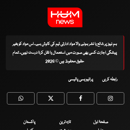
ہم نیوز پر شائع یا نشر ہونے والا مواد ادارتی ٹیم کی کاوش ہے۔ اس مواد کو بغیر
پیشگی اجازت کسی بھی صورت میں استعمال یا نقل کرنا درست نہیں۔ تمام
حقوق محفوظ ہیں © 2026
رابطہ کریں
پرائیویسی پالیسی
WhatsApp
Twitter
Facebook
Faceboo
صفحۂ اول
تازہ ترین
پاکستان