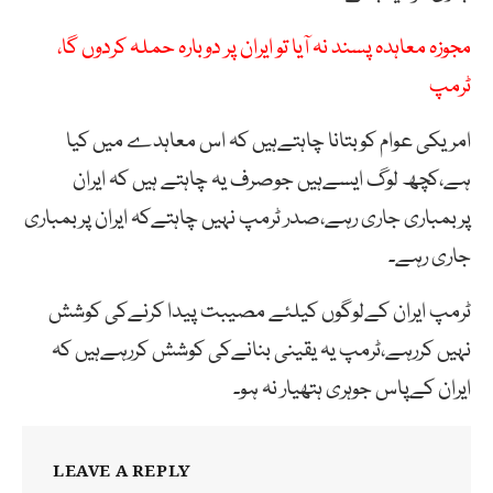
مجوزہ معاہدہ پسند نہ آیا تو ایران پر دوبارہ حملہ کردوں گا،
ٹرمپ
امریکی عوام کوبتانا چاہتےہیں کہ اس معاہدے میں کیا
ہے،کچھ لوگ ایسےہیں جوصرف یہ چاہتے ہیں کہ ایران
پربمباری جاری رہے،صدر ٹرمپ نہیں چاہتےکہ ایران پربمباری
جاری رہے۔
ٹرمپ ایران کےلوگوں کیلئے مصیبت پیدا کرنےکی کوشش
نہیں کررہے،ٹرمپ یہ یقینی بنانےکی کوشش کررہےہیں کہ
ایران کےپاس جوہری ہتھیار نہ ہو۔
LEAVE A REPLY