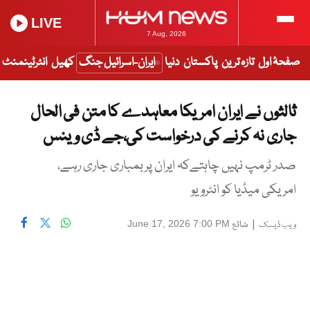
LIVE
7 Aug, 2026
صفحۂ اول
تازہ ترین
پاکستان
دنیا
ایران-اسرائیل جنگ
کھیل
انٹرٹینمنٹ
ثالثوں نے ایران امریکا معاہدے کا متن فی الحال
جاری نہ کرنے کی درخواست کی،جے ڈی وینس
صدر ٹرمپ نہیں چاہتےکہ ایران پربمباری جاری رہے،
امریکی میڈیا کو انٹرویو
|
شائع
June 17, 2026 7:00 PM
ویب ڈیسک