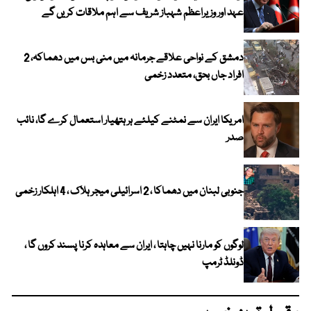
عہد اور وزیراعظم شہباز شریف سے اہم ملاقات کریں گے
دمشق کے نواحی علاقے جرمانہ میں منی بس میں دھماکہ، 2
افراد جاں بحق، متعدد زخمی
امریکا ایران سے نمٹنے کیلئے ہر ہتھیار استعمال کرے گا، نائب
صدر
جنوبی لبنان میں دھماکا ، 2 اسرائیلی میجر ہلاک ، 4 اہلکار زخمی
لوگوں کو مارنا نہیں چاہتا ، ایران سے معاہدہ کرنا پسند کروں گا ،
ڈونلڈ ٹرمپ