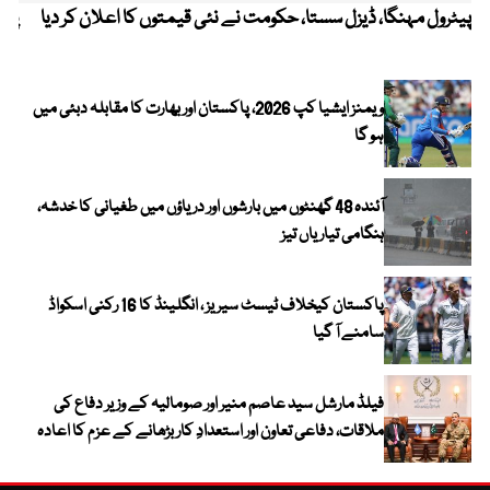
پیٹرول مہنگا، ڈیزل سستا، حکومت نے نئی قیمتوں کا اعلان کر دیا
پنج
ویمنز ایشیا کپ 2026، پاکستان اور بھارت کا مقابلہ دبئی میں
ہو گا
آئندہ 48 گھنٹوں میں بارشوں اور دریاؤں میں طغیانی کا خدشہ،
ہنگامی تیاریاں تیز
پاکستان کیخلاف ٹیسٹ سیریز ، انگلینڈ کا 16 رکنی اسکواڈ
سامنے آ گیا
فیلڈ مارشل سید عاصم منیر اور صومالیہ کے وزیر دفاع کی
ملاقات، دفاعی تعاون اور استعدادِ کار بڑھانے کے عزم کا اعادہ