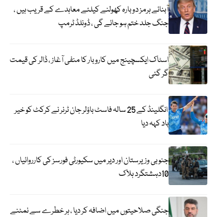
آبنائے ہرمز دوبارہ کھولنے کیلئے معاہدے کے قریب ہیں ،
جنگ جلد ختم ہو جائے گی ، ڈونلڈ ٹرمپ
اسٹاک ایکسچینج میں کاروبار کا منفی آغاز ، ڈالر کی قیمت
گر گئی
انگلینڈ کے 25 سالہ فاسٹ باؤلر جان ٹرنر نے کرکٹ کو خیر
باد کہہ دیا
جنوبی وزیرستان اور دیر میں سکیورٹی فورسز کی کارروائیاں ،
10دہشتگرد ہلاک
جنگی صلاحیتوں میں اضافہ کر دیا ، ہر خطرے سے نمٹنے