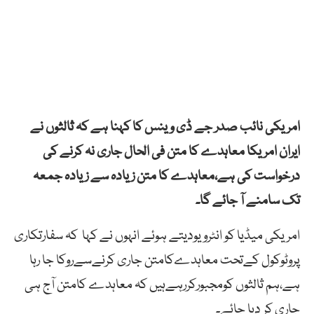
امریکی نائب صدر جے ڈی وینس کا کہنا ہے کہ ثالثوں نے
ایران امریکا معاہدے کا متن فی الحال جاری نہ کرنے کی
درخواست کی ہے،معاہدے کا متن زیادہ سے زیادہ جمعہ
تک سامنے آ جائے گا۔
امریکی میڈیا کو انٹرویودیتے ہوئے انہوں نے کہا کہ سفارتکاری
پروٹوکول کےتحت معاہدےکامتن جاری کرنےسےروکا جا رہا
ہے،ہم ثالثوں کومجبورکررہےہیں کہ معاہدے کامتن آج ہی
جاری کر دیا جائے۔