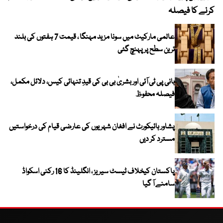
کرنے کا فیصلہ
عالمی مارکیٹ میں سونا مزید مہنگا ، قیمت 7 ہفتوں کی بلند
ترین سطح پر پہنچ گئی
بانی پی ٹی آئی اور بشریٰ بی بی کی قیدِ تنہائی کیس، دلائل مکمل،
فیصلہ محفوظ
پشاور ہائیکورٹ نے افغان شہریوں کی عارضی قیام کی درخواستیں
مسترد کر دیں
پاکستان کیخلاف ٹیسٹ سیریز ، انگلینڈ کا 16 رکنی اسکواڈ
سامنے آ گیا