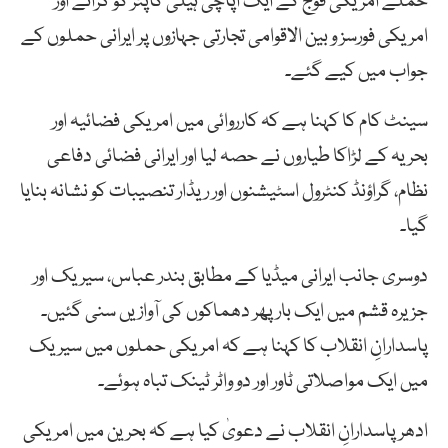
حملے امریکی فوج کے ایک اپاچی ہیلی کاپٹر کو گرانے اور
امریکی فورسز و بین الاقوامی تجارتی جہازوں پر ایرانی حملوں کے
جواب میں کیے گئے۔
سینٹ کام کا کہنا ہے کہ کارروائی میں امریکی فضائیہ اور
بحریہ کے لڑاکا طیاروں نے حصہ لیا اور ایرانی فضائی دفاعی
نظام، گراؤنڈ کنٹرول اسٹیشنوں اور ریڈار تنصیبات کو نشانہ بنایا
گیا۔
دوسری جانب ایرانی میڈیا کے مطابق بندر عباس، سیریک اور
جزیرہ قشم میں ایک بار پھر دھماکوں کی آوازیں سنی گئیں۔
پاسدارانِ انقلاب کا کہنا ہے کہ امریکی حملوں میں سیریک
میں ایک مواصلاتی ٹاور اور دو واٹر ٹینک تباہ ہوئے۔
ادھر پاسدارانِ انقلاب نے دعویٰ کیا ہے کہ بحرین میں امریکی