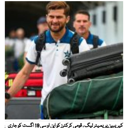
کیریبین پریمیئر لیگ ، قومی کرکٹرز کو این او سی 19 اگست کو جاری
پیٹ