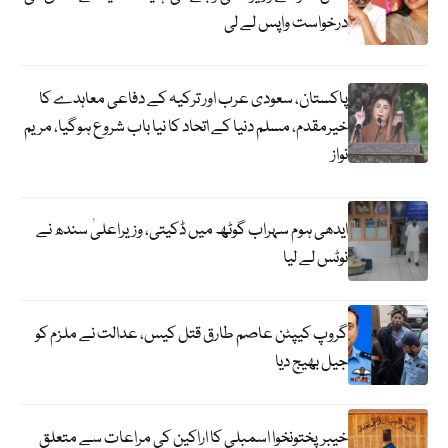
درخواست واپس لے لی
پاکستان، سعودی عرب اور ترکیہ کے دفاعی معاہدے کا
خیرمقدم، مسلم دنیا کے اتحاد کا نیا باب شروع ہوگیا، مریم
نواز
ایدھی ہوم سہراب گوٹھ میں ڈکیتی، وزیراعلیٰ سندھ نے
نوٹس لے لیا
گروپ کیپٹن عاصم طارق قتل کیس، عدالت نے ملزم کو
جیل بھیج دیا
خیبرپختونخوا اسمبلی کا اراکین کی مراعات سے متعلق