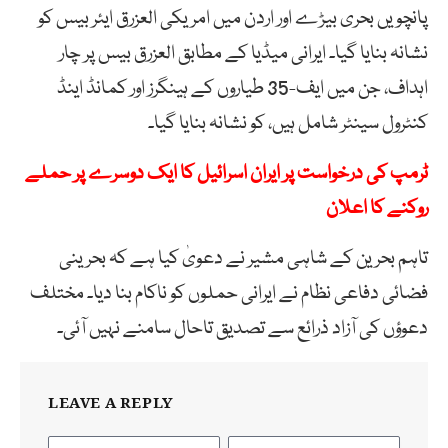
پانچویں بحری بیڑے اور اردن میں امریکی العزرق ایئر بیس کو
نشانہ بنایا گیا۔ ایرانی میڈیا کے مطابق العزرق بیس پر چار
اہداف، جن میں ایف-35 طیاروں کے ہینگرز اور کمانڈ اینڈ
کنٹرول سینٹر شامل ہیں، کو نشانہ بنایا گیا۔
ٹرمپ کی درخواست پر ایران اسرائیل کا ایک دوسرے پر حملے
روکنے کا اعلان
تاہم بحرین کے شاہی مشیر نے دعویٰ کیا ہے کہ بحرینی
فضائی دفاعی نظام نے ایرانی حملوں کو ناکام بنا دیا۔ مختلف
دعوؤں کی آزاد ذرائع سے تصدیق تاحال سامنے نہیں آئی۔
LEAVE A REPLY