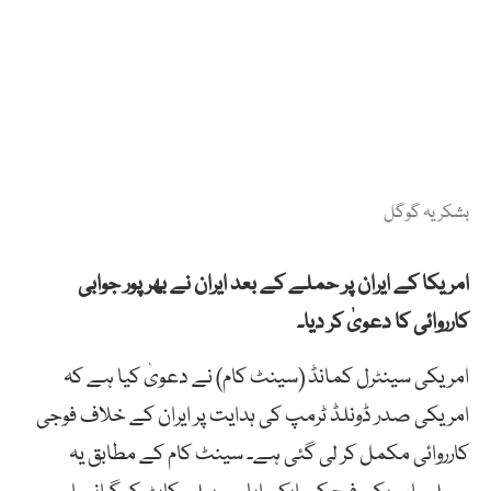
بشکریہ گوگل
امریکا کے ایران پر حملے کے بعد ایران نے بھرپور جوابی
کارروائی کا دعویٰ کر دیا۔
امریکی سینٹرل کمانڈ (سینٹ کام) نے دعویٰ کیا ہے کہ
امریکی صدر ڈونلڈ ٹرمپ کی ہدایت پر ایران کے خلاف فوجی
کارروائی مکمل کر لی گئی ہے۔ سینٹ کام کے مطابق یہ