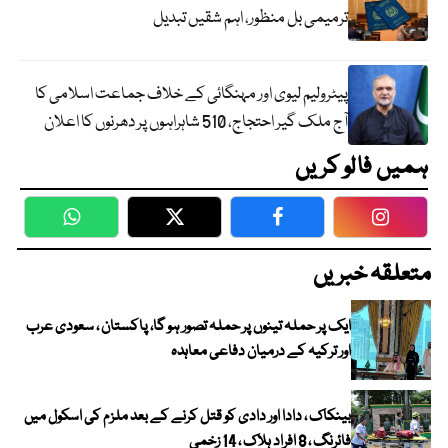
ترمیمی بل منظور، اہم شقیں تبدیل
پیٹرولیم لیوی اور مہنگائی کے خلاف جماعت اسلامی کا
آج ملک گیر احتجاج، 510 شاہراہوں پر دھرنوں کا اعلان
ہمیں فالو کریں
WhatsApp
Twitter
Facebook
Faceboo
متعلقہ خبریں
ایک پر حملہ تینوں پر حملہ تصور ہو گا، پاکستان ، سعودی عرب
اور ترکیہ کے درمیان دفاعی معاہدہ
بینکاک ، دادا اور دادی کو قتل کرنے کے بعد ملزم کی اسکول میں
فائرنگ ، 8 افراد ہلاک ، 14 زخمی