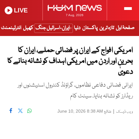
LIVE
7 Aug, 2026
صفحۂ اول
تازہ ترین
پاکستان
دنیا
ایران-اسرائیل جنگ
کھیل
انٹرٹینمنٹ
امریکی افواج کے ایران پر فضائی حملے، ایران کا
بحرین اور اردن میں امریکی اہداف کو نشانہ بنانے کا
دعویٰ
ایرانی فضائی دفاعی نظاموں، گراؤنڈ کنٹرول اسٹیشنوں اور
ریڈارز کو نشانہ بنایا، سینٹ کام
|
شائع
June 10, 2026 8:38 AM
ویب ڈیسک