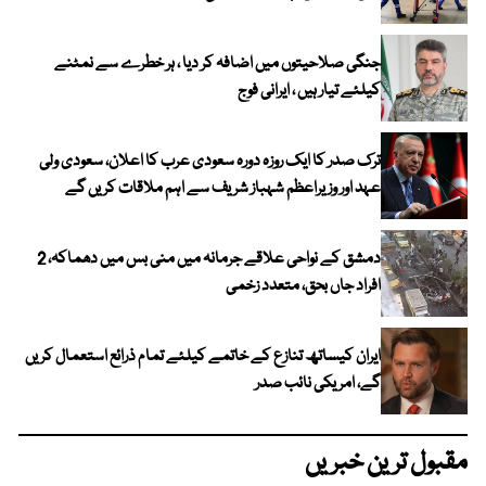
جنگی صلاحیتوں میں اضافہ کر دیا ، ہر خطرے سے نمٹنے
کیلئے تیار ہیں ، ایرانی فوج
ترک صدر کا ایک روزہ دورہ سعودی عرب کا اعلان، سعودی ولی
عہد اور وزیراعظم شہباز شریف سے اہم ملاقات کریں گے
دمشق کے نواحی علاقے جرمانہ میں منی بس میں دھماکہ، 2
افراد جاں بحق، متعدد زخمی
ایران کیساتھ تنازع کے خاتمے کیلئے تمام ذرائع استعمال کریں
گے، امریکی نائب صدر
مقبول ترین خبریں