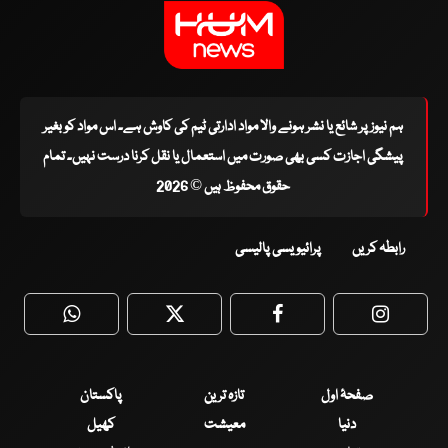
ہم نیوز پر شائع یا نشر ہونے والا مواد ادارتی ٹیم کی کاوش ہے۔ اس مواد کو بغیر
پیشگی اجازت کسی بھی صورت میں استعمال یا نقل کرنا درست نہیں۔ تمام
حقوق محفوظ ہیں © 2026
رابطہ کریں
پرائیویسی پالیسی
WhatsApp
Twitter
Facebook
Faceboo
صفحۂ اول
تازہ ترین
پاکستان
دنیا
معیشت
کھیل