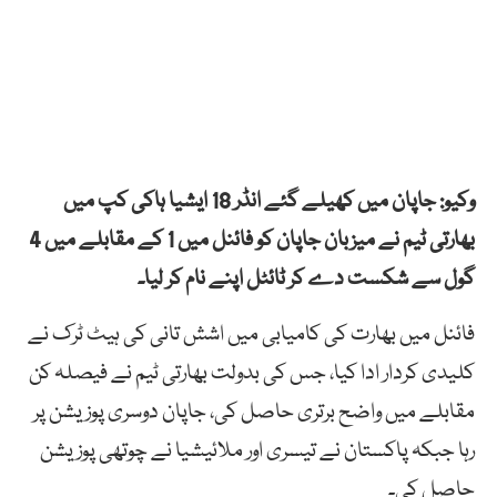
وکیو: جاپان میں کھیلے گئے انڈر 18 ایشیا ہاکی کپ میں
بھارتی ٹیم نے میزبان جاپان کو فائنل میں 1 کے مقابلے میں 4
گول سے شکست دے کر ٹائٹل اپنے نام کر لیا۔
فائنل میں بھارت کی کامیابی میں اشش تانی کی ہیٹ ٹرک نے
کلیدی کردار ادا کیا، جس کی بدولت بھارتی ٹیم نے فیصلہ کن
مقابلے میں واضح برتری حاصل کی، جاپان دوسری پوزیشن پر
رہا جبکہ پاکستان نے تیسری اور ملائیشیا نے چوتھی پوزیشن
حاصل کی۔