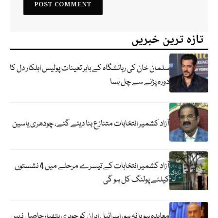
تازہ ترین خبریں
سلمان خان کی رہائشگاہ کے باہر تعینات پولیس اہلکار دل کا
دورہ پڑنے سے چل بسا
آزاد کشمیر انتخابات متنازع بنا دیئے گئے، چودھری یاسین
آزاد کشمیر انتخابات کے تیسرے مرحلے میں 4 نشستوں
کیلئے پولنگ کل ہو گی
معاہدہ ہو یا نہ ہو، اسرائیل ایران کو جوہری ہتھیارحاصل نہیں