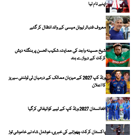
اپنے نام لیا
معروف فٹبالر لیونل میسی کے والد انتقال کر گئے
شیخ حسینہ واجد کی حمایت، شکیب الحسن پر بنگلہ دیش
کرکٹ کے دروازے بند
ورلڈ کپ 2027 کے میزبان ممالک کے درمیان ٹی ٹوئنٹی سیریز
کا اعلان
افغانستان 2027 ورلڈ کپ کے لیے کوالیفائی کرگیا
پاکستان کرکٹ چھوڑنے کی خبریں، خوشدل شاہ نے خاموشی توڑ