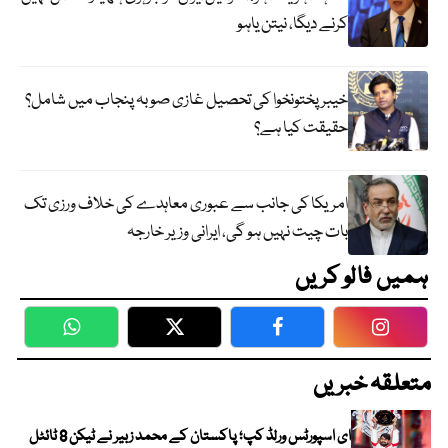
کرنے دیگا، نیتن یاہو
خیبر پختونخوا کی تحصیل غازی صوبہ پنجاب میں شامل؟
حقیقت کیا ہے؟
امریکا کی جانب سے عبوری معاہدے کی خلاف ورزی تک
بات چیت نہیں ہو گی، ایرانی وزیر خارجہ
ہمیں فالو کریں
WhatsApp
Twitter
Facebook
Faceboo
متعلقہ خبریں
ای اسپورٹس ورلڈ کپ؛ پاکستان کے محمد زبیر نے ٹیکن 8 ٹائٹل