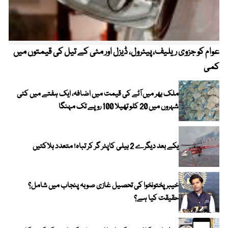
عوام کو جزوی ریلیف، پیٹرول، ڈیزل اور مٹی کے تیل کی قیمتوں میں
4 روز میں سونے کی قیمت میں بڑا اضافہ
کمی
ملک بھر میں آٹے کی قیمت میں اضافہ، ایک ہفتے میں کئی
شہروں میں 20 کلو تھیلا 100 روپے تک مہنگا
یکے بعد دیگرے 2 ہیلی کاپٹر گر کر تباہ؛ متعدد ہلاکتیں
خیبر پختونخوا کی تحصیل غازی صوبہ پنجاب میں شامل؟
حقیقت کیا ہے؟