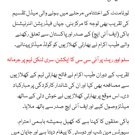
ٹورنامنٹ کے اختتامی مرحلے میں ہونے والی میڈل تقسیم
کی تقریب بھی توجہ کا مرکز بنی، جہاں فیڈریشن انٹرنیشنل
ہاکی (ایف آئی ایچ) کے صدر اور پاکستان سے تعلق رکھنے
والے طیب اکرام نے بھارتی کھلاڑیوں کو گولڈ میڈلز پہنائے۔
سلو اوور ریٹ پر آئی سی سی کا ایکشن، سری لنکن ٹیم پر جرمانہ
تقریب کے دوران طیب اکرام نے فاتح بھارتی ٹیم کے کھلاڑیوں
سے مصافحہ بھی کیا اور ان کی شاندار کارکردگی پر مبارکباد
دی۔ اس موقع پر بھارتی کھلاڑیوں نے خوش دلی کے ساتھ
میڈلز وصول کیے اور ایف آئی ایچ صدر سے ہاتھ ملایا۔
ہاکی حلقوں کا کہنا ہے کہ کھیل ہمیشہ باہمی احترام،
سپورٹس مین شپ اور دوستی کا پیغام دیتا ہے اور جاپان میں