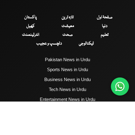
صفحۂ اول
تازہ ترین
پاکستان
دنیا
معیشت
کھیل
تعلیم
صحت
انٹرٹینمنٹ
ٹیکنالوجی
دلچسپ و عجیب
Pakistan News in Urdu
Sports News in Urdu
Business News in Urdu
Tech News in Urdu
Entertainment News in Urdu
Health News in Urdu
Hum News English