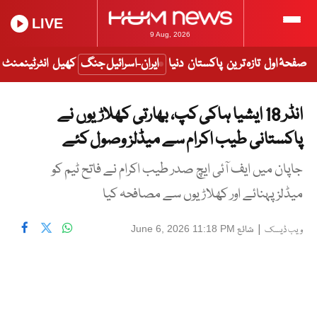
LIVE
9 Aug, 2026
صفحۂ اول
تازہ ترین
پاکستان
دنیا
ایران-اسرائیل جنگ
کھیل
انٹرٹینمنٹ
انڈر 18 ایشیا ہاکی کپ، بھارتی کھلاڑیوں نے
پاکستانی طیب اکرام سے میڈلز وصول کئے
جاپان میں ایف آئی ایچ صدر طیب اکرام نے فاتح ٹیم کو
میڈلز پہنائے اور کھلاڑیوں سے مصافحہ کیا
|
شائع
June 6, 2026 11:18 PM
ویب ڈیسک