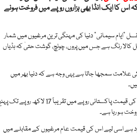
ہنچی جبکہ اس کا ایک انڈا بھی ہزاروں روپے میں فروخت ہونے
نسل “ایام سیمانی” دنیا کی مہنگی ترین مرغیوں میں شمار
الا رنگ ہے جس میں پروں، چونچ، گوشت حتیٰ کہ ہڈیاں
 علامت سمجھا جاتا ہے یہی وجہ ہے کہ دنیا بھر میں
یں۔
کی قیمت پاکستانی روپے میں تقریباً 17 لاکھ روپے تک پ
وخت ہو رہا ہے۔
دود ہے اسی لیے اس کی قیمت عام مرغیوں کے مقابلے میں