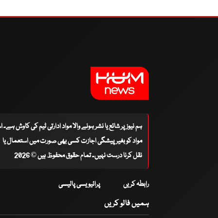
ہم نیوز پر شائع یا نشر ہونے والا مواد ادارتی ٹیم کی کاوش ہے۔ 
مواد کو بغیر پیشگی اجازت کسی بھی صورت میں استعمال یا
نقل کرنا درست نہیں۔ تمام حقوق محفوظ ہیں © 2026
رابطہ کریں
پرائیویسی پالیسی
ہمیں فالو کریں