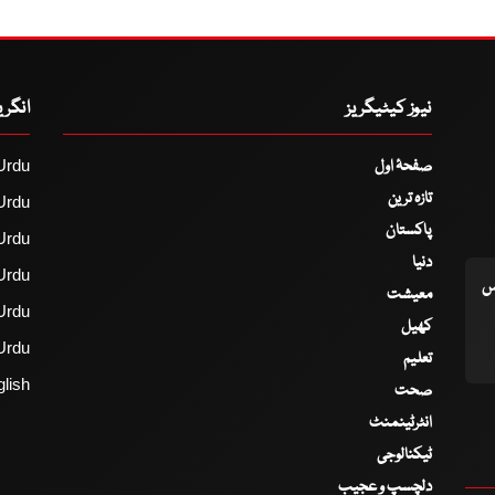
نیوز کیٹیگریز
انگر
صفحۂ اول
Urdu
تازہ ترین
Urdu
پاکستان
Urdu
دنیا
Urdu
اس
معیشت
Urdu
کھیل
Urdu
تعلیم
lish
صحت
انٹرٹینمنٹ
ٹیکنالوجی
دلچسپ و عجیب