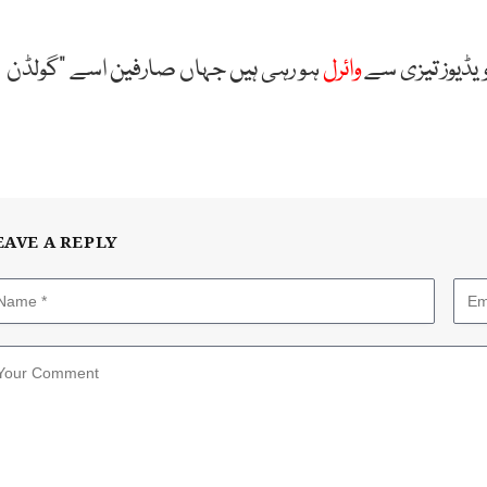
ویڈیوز تیزی سے
وائرل
ہو رہی ہیں جہاں صارفین اسے “گولڈن
EAVE A REPLY