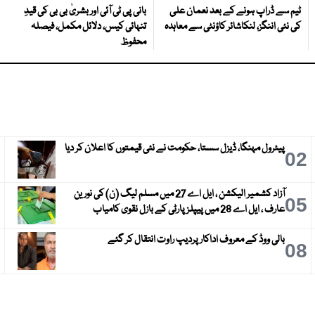
ٹیم سے ڈراپ ہونے کے بعد نعمان علی
بانی پی ٹی آئی اور بشریٰ بی بی کی قیدِ
کی نئی اننگز، لنکاشائر کاؤنٹی سے معاہدہ
تنہائی کیس، دلائل مکمل، فیصلہ
محفوظ
پیٹرول مہنگا، ڈیزل سستا، حکومت نے نئی قیمتوں کا اعلان کر دیا
3
02
آزاد کشمیر الیکشن ، ایل اے 27 میں مسلم لیگ (ن) کی نورین
6
05
عارف ، ایل اے 28 میں پیپلز پارٹی کے بازل نقوی کامیاب
بالی ووڈ کے معروف اداکار پردیپ راوت انتقال کر گئے
9
08