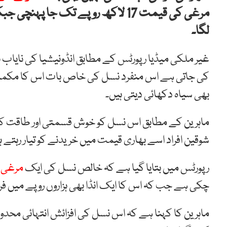
مرغی کی قیمت 17 لاکھ روپے تک جا پ
لگا۔
غیر ملکی میڈیا رپورٹس کے مطابق انڈونیشیا کی نایاب 
کی جاتی ہے اس منفرد نسل کی خاص بات اس کا مکمل ک
بھی سیاہ دکھائی دیتی ہیں۔
ماہرین کے مطابق اس نسل کو خوش قسمتی اور طاقت کی
شوقین افراد اسے بھاری قیمت میں خریدنے کو تیار رہتے ہ
رپورٹس میں بتایا گیا ہے کہ خالص نسل کی ایک
مرغی
چکی ہے جب کہ اس کا ایک انڈا بھی ہزاروں روپے میں فر
ماہرین کا کہنا ہے کہ اس نسل کی افزائش انتہائی مح