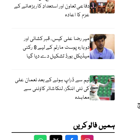
دفاعی تعاون اور استعدادِ کار بڑھانے کے
عزم کا اعادہ
میر رضا علی کیس، قبر کشائی اور
دوبارہ پوسٹ مارٹم کے لیے 8 رکنی
میڈیکل بورڈ تشکیل دے دیا گیا
ٹیم سے ڈراپ ہونے کے بعد نعمان علی
کی نئی اننگز، لنکاشائر کاؤنٹی سے
معاہدہ
ہنچ
ہمیں فالو کریں