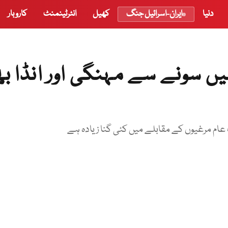
دنیا
ایران-اسرائیل جنگ
کھیل
انٹرٹینمنٹ
کاروبار
یں سونے سے مہنگی اور انڈا ب
ام مرغیوں کے مقابلے میں کئی گنا زیادہ ہے