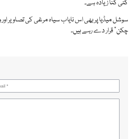
کئی گنا زیادہ ہے۔
سوشل میڈیا پر بھی اس نایاب سیاہ مرغی کی تصاویر اور 
چکن” قرار دے رہے ہیں۔