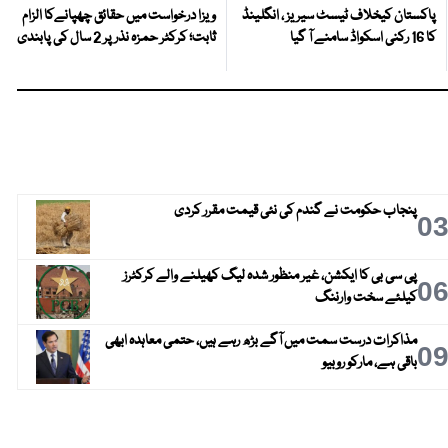
پاکستان کیخلاف ٹیسٹ سیریز ، انگلینڈ
ویزا درخواست میں حقائق چھپانےکا الزام
کا 16 رکنی اسکواڈ سامنے آ گیا
ثابت؛ کرکٹر حمزہ نذر پر 2 سال کی پابندی
پنجاب حکومت نے گندم کی نئی قیمت مقرر کردی
0
پی سی بی کا ایکشن، غیر منظور شدہ لیگ کھیلنے والے کرکٹرز
0
کیلئے سخت وارننگ
مذاکرات درست سمت میں آگے بڑھ رہے ہیں، حتمی معاہدہ ابھی
0
باقی ہے، مارکو روبیو