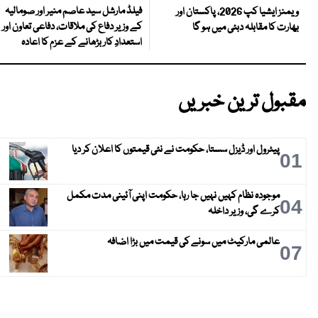
فیلڈ مارشل سید عاصم منیر اور صومالیہ
ویمنز ایشیا کپ 2026، پاکستان اور
کے وزیر دفاع کی ملاقات، دفاعی تعاون اور
بھارت کا مقابلہ دبئی میں ہو گا
استعدادِ کار بڑھانے کے عزم کا اعادہ
مقبول ترین خبریں
پیٹرول اور ڈیزل سستا، حکومت نے نئی قیمتوں کا اعلان کر دیا
01
موجودہ نظام کہیں نہیں جا رہا، حکومت اپنی آئینی مدت مکمل
04
کرے گی، وزیر داخلہ
عالمی مارکیٹ میں سونے کی قیمت میں بڑا اضافہ
07