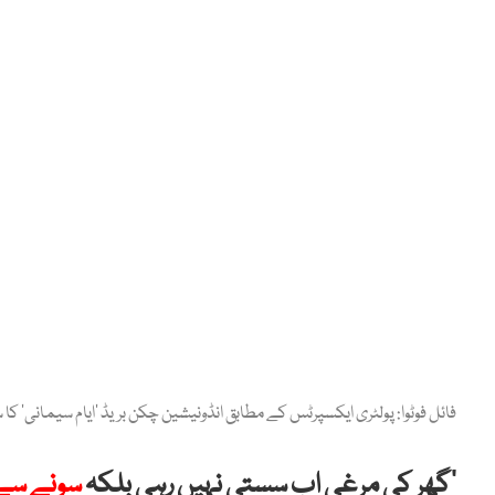
فائل فوٹوا: پولٹری ایکسپرٹس کے مطابق انڈونیشین چکن بریڈ 'ایام سیمانی' 
’گھر کی مرغی اب سستی نہیں رہی بلکہ
سونے سے