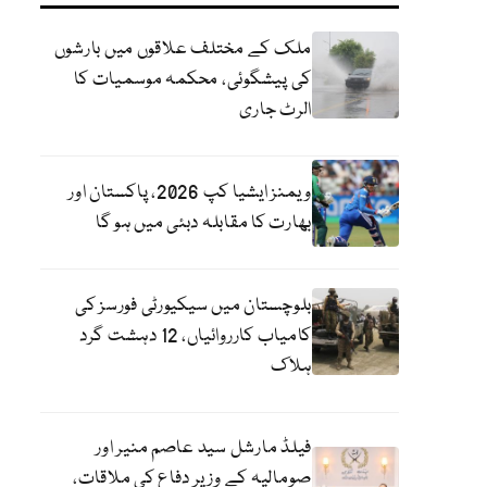
ملک کے مختلف علاقوں میں بارشوں
کی پیشگوئی، محکمہ موسمیات کا
الرٹ جاری
ویمنز ایشیا کپ 2026، پاکستان اور
بھارت کا مقابلہ دبئی میں ہو گا
بلوچستان میں سیکیورٹی فورسز کی
کامیاب کارروائیاں، 12 دہشت گرد
ہلاک
فیلڈ مارشل سید عاصم منیر اور
صومالیہ کے وزیر دفاع کی ملاقات،