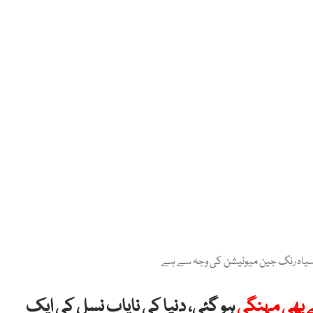
کا سیاہ رنگ جین میوٹیشن کی وجہ سے ہے
 بھی مہنگی
ہو گئی، دنیا کی نایاب نسل کی ایک