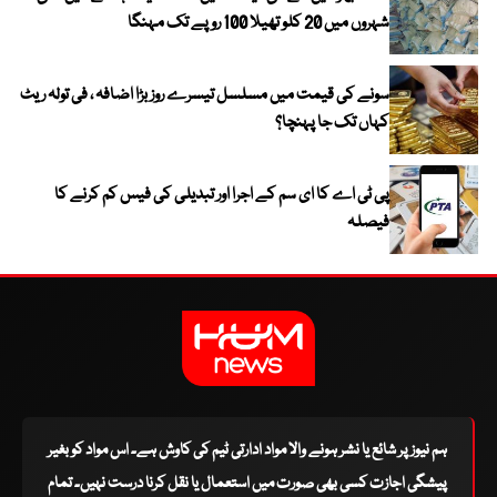
شہروں میں 20 کلو تھیلا 100 روپے تک مہنگا
سونے کی قیمت میں مسلسل تیسرے روز بڑا اضافہ ، فی تولہ ریٹ
کہاں تک جا پہنچا؟
پی ٹی اے کا ای سم کے اجرا اور تبدیلی کی فیس کم کرنے کا
فیصلہ
ہم نیوز پر شائع یا نشر ہونے والا مواد ادارتی ٹیم کی کاوش ہے۔ اس مواد کو بغیر
پیشگی اجازت کسی بھی صورت میں استعمال یا نقل کرنا درست نہیں۔ تمام