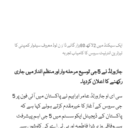
ایک سیکنڈ میں 2لاکھ80ہزار گانے ڈاﺅن لوڈ معروف سیلولر کمپنی کا
تیزترین انٹرنیٹ سروس کا کامیاب تجربہ
جاز ورلڈ نے 5جی توسیع مرحلہ وار اور منظم انداز میں جاری
رکھنے کا اعلان کردیا۔
سی ای او جاز ورلڈ عامر ابراہیم نے پاکستان میں آئی فون پر 5
جی سروس کے آغاز کا خیرمقدم کرتے ہوئے کہا ہے کہ
پاکستان کے ڈیجیٹل ایکو سسٹم میں 5 جی اہم پیشرفت
ہے،وفاقی وزیر شزا فاطمہ اور پی ٹی اے کی کاوشوں سے