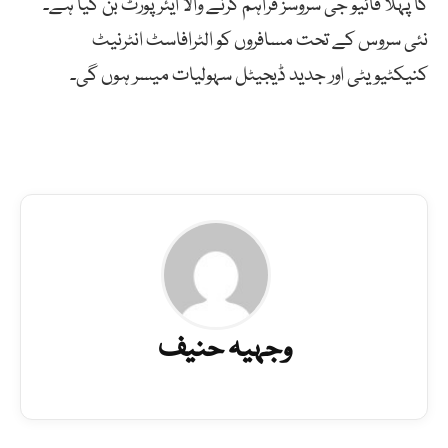
کا پہلا فائیو جی سروسز فراہم کرنے والا ایئرپورٹ بن گیا ہے۔
نئی سروس کے تحت مسافروں کو الٹرافاسٹ انٹرنیٹ
کنیکٹیویٹی اور جدید ڈیجیٹل سہولیات میسر ہوں گی۔
وجہیہ حنیف