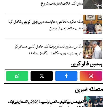
داران کے خلاف تحقیقات شروع
مکہ مکرمہ دفاعی معاہدے میں ایران کو بھی شامل کیا
جائے، حافظ نعیم الرحمان
مکمل سفری دستاویزات کے حامل کسی مسافر کو
ایئرپورٹ پر نہیں روکا جائے گا، وزیر داخلہ
ہمیں فالو کریں
WhatsApp
Twitter
Facebook
Faceboo
متعلقہ خبریں
انٹرنیشنل نیوکلیئر سائنس اولمپیاڈ 2026، پاکستان نے ایک