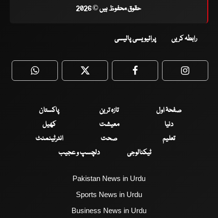
حقوق محفوظ ہیں © 2026
رابطہ کریں
پرائیویسی پالیسی
WhatsApp
Twitter
Facebook
Faceboo
صفحۂ اول
تازہ ترین
پاکستان
دنیا
معیشت
کھیل
تعلیم
صحت
انٹرٹینمنٹ
ٹیکنالوجی
دلچسپ و عجیب
Pakistan News in Urdu
Sports News in Urdu
Business News in Urdu