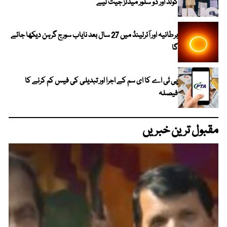
گولڈ اور دو سلور میڈلز جیت لیے
برطانیہ اور آئرلینڈ میں 27 سال بعد نایاب سورج گرہن دیکھا جائے
گا
پی ٹی اے کا ای سم کے اجرا اور تبدیلی کی فیس کم کرنے کا
فیصلہ
مقبول ترین خبریں