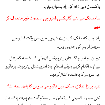
پاکستان میں 5G کی راہ ہموار ہوئی۔
سام سنگ نے نئے گلیکسی فائیو جی اسمارٹ فونز متعارف کرا
دیے
یاد رہے کہ ملک کے بڑے شہروں میں اس وقت فائیو جی
سروسز فراہم کی جارہی ہیں۔
دوسری جانب پاکستان ایئرپورٹس اتھارٹی کے شعبہ کمرشل
نے اہم اقدام کرتے ہوئے اسلام آباد انٹرنیشنل ایئرپورٹ پر فائیو
جی سروسز کا باقاعدہ آغاز کر دیا۔
عید پر بڑا اعلان، ملک میں فائیو جی سروس کا باضابطہ آغاز
نجی سیلولر کمپنی کے تعاون سے اسلام آباد ایئرپورٹ پاکستان