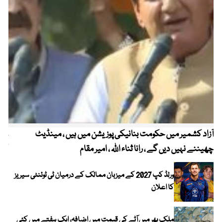
آزاد کشمیر میں حکومت بنانیکی پوزیشن میں ہیں ، مینڈیٹ
عوا
چھیننے نہیں دیں گے ، رانا ثناء اللہ ، امیر مقام
کم
ورلڈ کپ 2027 کے میزبان ممالک کے درمیان ٹی ٹوئنٹی سیریز
کا اعلان
ملک بھر میں آٹے کی قیمت میں اضافہ، ایک ہفتے میں کئی