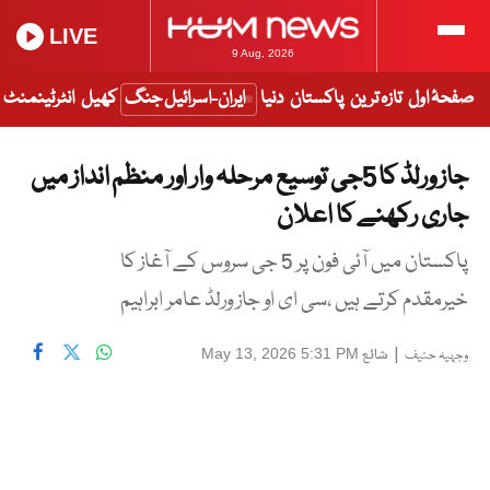
LIVE
9 Aug, 2026
صفحۂ اول
تازہ ترین
پاکستان
دنیا
ایران-اسرائیل جنگ
کھیل
انٹرٹینمنٹ
جاز ورلڈ کا 5جی توسیع مرحلہ وار اور منظم انداز میں
جاری رکھنے کا اعلان
پاکستان میں آئی فون پر 5 جی سروس کے آغاز کا
خیرمقدم کرتے ہیں ،سی ای او جاز ورلڈ عامر ابراہیم
|
شائع
May 13, 2026 5:31 PM
وجہیہ حنیف