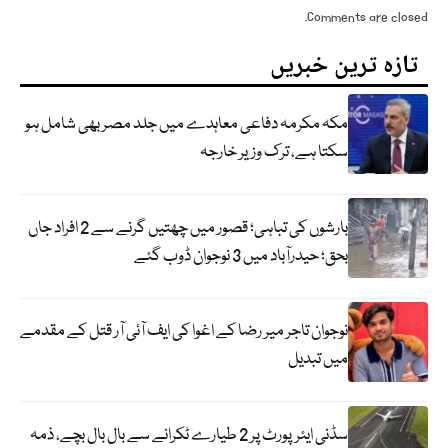
Comments are closed.
تازہ ترین خبریں
مکہ مکرمہ دفاعی معاہدے میں جلد مصر بھی شامل ہو
سکتا ہے، ترک وزیر خارجہ
بارشوں کی تباہی؛ قصور میں چھتیں گرنے سے 2 افراد جاں
بحق؛ حیدرآباد میں 3 نوجوان ڈوب گئے
نوجوان تاجر میر رضا کے اغوا کی ایف آئی آر قتل کے مقدمے
میں تبدیل
سڈنی ایئرپورٹ پر 2 طیارے ٹکرانے سے بال بال بچے، ذمہ