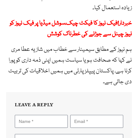
زیادہ استعمال کیا۔
خبردار!فیک نیوز کا فیکٹ چیک،سوشل میڈیا پر فیک نیوز کو
نیوز چینل سے جوڑنے کی خطرناک کوشش
ہم نیوز کے مطابق سیمینار سے خطاب میں شازیہ عطا مری
نے کہا کہ صحافت ہو یا سیاست ہمیں اپنی ذمہ داری کو پورا
کرنا ہے، پاکستان پیپلز پارٹی میں ہمیں اخلاقیات کی تربیت
دی جاتی ہے۔
LEAVE A REPLY