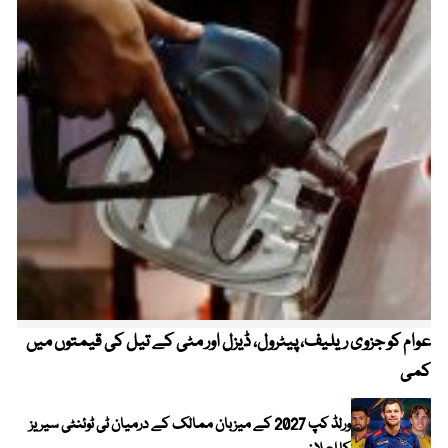
عوام کو جزوی ریلیف، پیٹرول، ڈیزل اور مٹی کے تیل کی قیمتوں میں
4 روز میں سونے کی قیمت میں بڑا اضافہ
کمی
ورلڈ کپ 2027 کے میزبان ممالک کے درمیان ٹی ٹوئنٹی سیریز