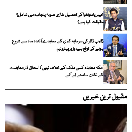
خیبر پختونخوا کی تحصیل غازی صوبہ پنجاب میں شامل؟
حقیقت کیا ہے؟
5 ارب ڈالر کی سرمایہ کاری کے معاہدے آئندہ ماہ سے شروع
ہونے کی توقع ہے، وزیر پیٹرولیم
‘مکہ معاہدہ کسی ملک کے خلاف نہیں’؛ اسحاق ڈار معاہدے
کے نکات سامنے لے آئے
مقبول ترین خبریں