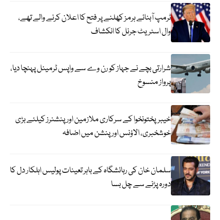
ٹرمپ آبنائے ہرمز کھلنے پر فتح کا اعلان کرنے والے تھے،
وال اسٹریٹ جرنل کا انکشاف
شرارتی بچے نے جہاز کو رن وے سے واپس ٹرمینل پہنچا دیا،
پرواز منسوخ
خیبرپختونخوا کے سرکاری ملازمین اور پنشنرز کیلئے بڑی
خوشخبری، الاؤنس اور پنشن میں اضافہ
سلمان خان کی رہائشگاہ کے باہر تعینات پولیس اہلکار دل کا
دورہ پڑنے سے چل بسا