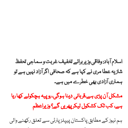
اسلام آباد: وفاقی وزیر برائے تخفیف غربت و سماجی تحفظ
شازیہ عطا مری نے کہا ہے کہ صحافی اگر آزاد نہیں ہے تو
ہماری آزادی بھی خطرے میں ہے۔
مشکل آن پڑی ہے،قربانی دینا ہوگی، روپیہ ہچکولے کھا رہا
ہے، کب تک کشکول لیکر پھریں گے؟ وزیراعظم
ہم نیوز کے مطابق پاکستان پیپلزپارٹی سے تعلق رکھنے والی