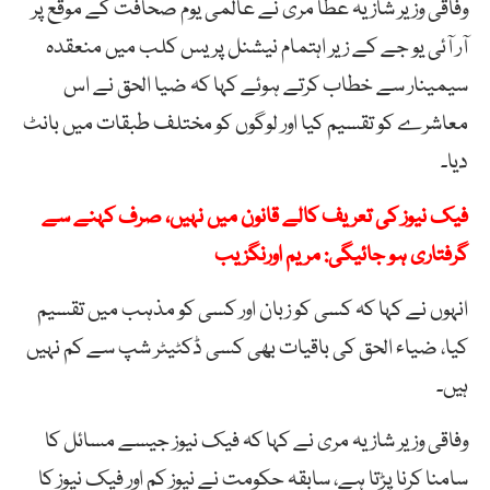
وفاقی وزیر شازیہ عطا مری نے عالمی یوم صحافت کے موقع پر
آر آئی یو جے کے زیر اہتمام نیشنل پریس کلب میں منعقدہ
سیمینار سے خطاب کرتے ہوئے کہا کہ ضیا الحق نے اس
معاشرے کو تقسیم کیا اور لوگوں کو مختلف طبقات میں بانٹ
دیا۔
فیک نیوز کی تعریف کالے قانون میں نہیں، صرف کہنے سے
گرفتاری ہو جائیگی: مریم اورنگزیب
انہوں نے کہا کہ کسی کو زبان اور کسی کو مذہب میں تقسیم
کیا، ضیاء الحق کی باقیات بھی کسی ڈکٹیٹر شپ سے کم نہیں
ہیں۔
وفاقی وزیر شازیہ مری نے کہا کہ فیک نیوز جیسے مسائل کا
سامنا کرنا پڑتا ہے، سابقہ حکومت نے نیوز کم اور فیک نیوز کا