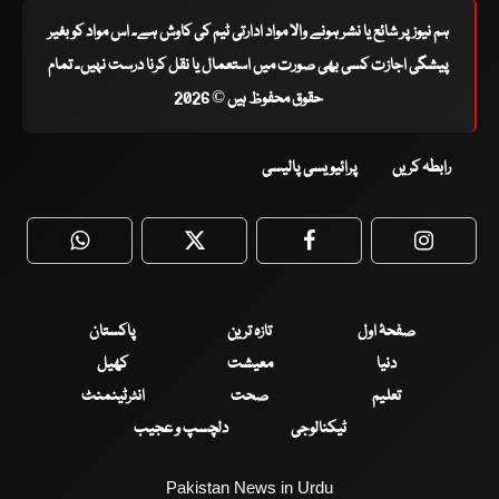
ہم نیوز پر شائع یا نشر ہونے والا مواد ادارتی ٹیم کی کاوش ہے۔ اس مواد کو بغیر
پیشگی اجازت کسی بھی صورت میں استعمال یا نقل کرنا درست نہیں۔ تمام
حقوق محفوظ ہیں © 2026
رابطہ کریں
پرائیویسی پالیسی
WhatsApp
Twitter
Facebook
Faceboo
صفحۂ اول
تازہ ترین
پاکستان
دنیا
معیشت
کھیل
تعلیم
صحت
انٹرٹینمنٹ
ٹیکنالوجی
دلچسپ و عجیب
Pakistan News in Urdu