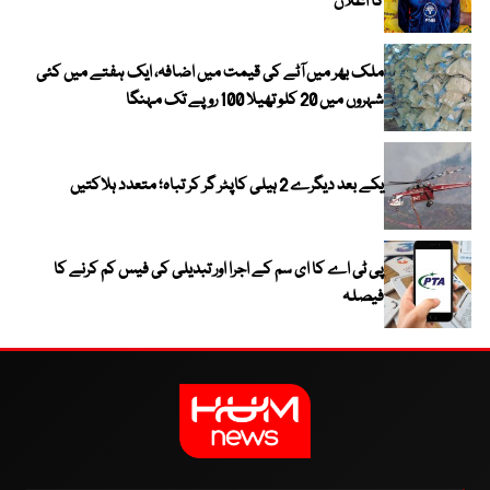
کا اعلان
ملک بھر میں آٹے کی قیمت میں اضافہ، ایک ہفتے میں کئی
شہروں میں 20 کلو تھیلا 100 روپے تک مہنگا
یکے بعد دیگرے 2 ہیلی کاپٹر گر کر تباہ؛ متعدد ہلاکتیں
پی ٹی اے کا ای سم کے اجرا اور تبدیلی کی فیس کم کرنے کا
فیصلہ