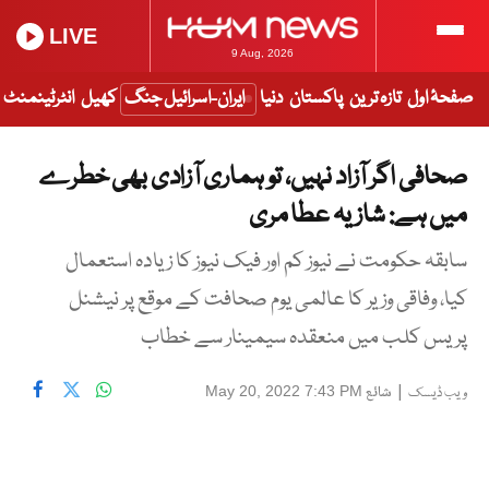
LIVE
9 Aug, 2026
صفحۂ اول
تازہ ترین
پاکستان
دنیا
ایران-اسرائیل جنگ
کھیل
انٹرٹینمنٹ
صحافی اگر آزاد نہیں، تو ہماری آزادی بھی خطرے
میں ہے: شازیہ عطا مری
سابقہ حکومت نے نیوز کم اور فیک نیوز کا زیادہ استعمال
کیا، وفاقی وزیر کا عالمی یوم صحافت کے موقع پر نیشنل
پریس کلب میں منعقدہ سیمینار سے خطاب
|
شائع
May 20, 2022 7:43 PM
ویب ڈیسک