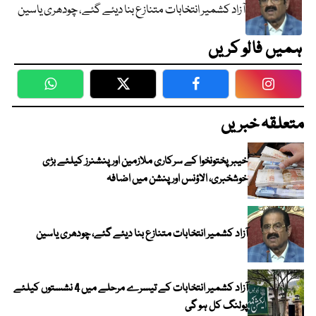
آزاد کشمیر انتخابات متنازع بنا دیئے گئے، چودھری یاسین
ہمیں فالو کریں
WhatsApp
Twitter
Facebook
Faceboo
متعلقہ خبریں
خیبرپختونخوا کے سرکاری ملازمین اور پنشنرز کیلئے بڑی
خوشخبری، الاؤنس اور پنشن میں اضافہ
آزاد کشمیر انتخابات متنازع بنا دیئے گئے، چودھری یاسین
آزاد کشمیر انتخابات کے تیسرے مرحلے میں 4 نشستوں کیلئے
پولنگ کل ہو گی