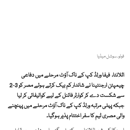
فوٹو، سوشل میڈیا
اٹلانٹا، فیفا ورلڈ کپ کے ناک آؤٹ مرحلے میں دفاعی
چیمپئن ارجنٹینا نے شاندار کم بیک کرتے ہوئے مصر کو 3-2
سے شکست دے کر کوارٹر فائنل کے لیے کوالیفائی کر لیا
جبکہ پہلی مرتبہ ورلڈ کپ کے ناک آؤٹ مرحلے میں پہنچنے
والی مصری ٹیم کا سفر اختتام پذیر ہوگیا۔