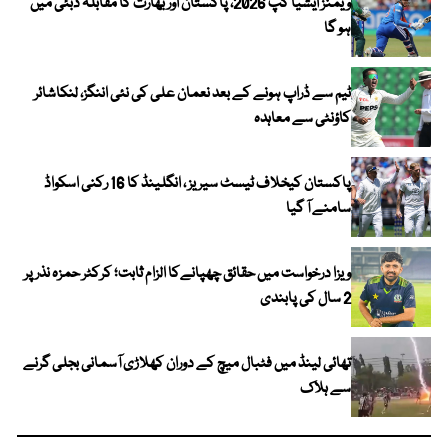
ویمنز ایشیا کپ 2026، پاکستان اور بھارت کا مقابلہ دبئی میں
ہو گا
ٹیم سے ڈراپ ہونے کے بعد نعمان علی کی نئی اننگز، لنکاشائر
کاؤنٹی سے معاہدہ
پاکستان کیخلاف ٹیسٹ سیریز ، انگلینڈ کا 16 رکنی اسکواڈ
سامنے آ گیا
ویزا درخواست میں حقائق چھپانےکا الزام ثابت؛ کرکٹر حمزہ نذر پر
2 سال کی پابندی
تھائی لینڈ میں فٹبال میچ کے دوران کھلاڑی آسمانی بجلی گرنے
سے ہلاک