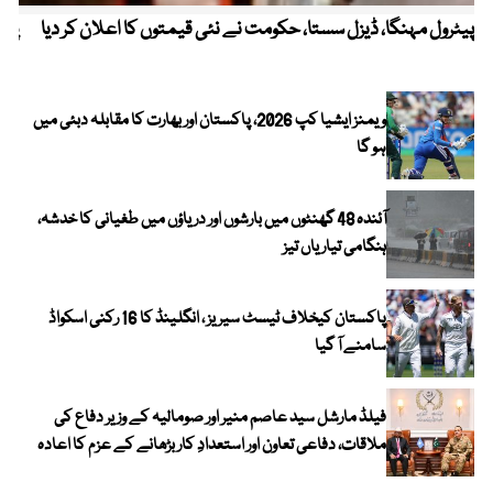
پیٹرول مہنگا، ڈیزل سستا، حکومت نے نئی قیمتوں کا اعلان کر دیا
پنج
ویمنز ایشیا کپ 2026، پاکستان اور بھارت کا مقابلہ دبئی میں
ہو گا
آئندہ 48 گھنٹوں میں بارشوں اور دریاؤں میں طغیانی کا خدشہ،
ہنگامی تیاریاں تیز
پاکستان کیخلاف ٹیسٹ سیریز ، انگلینڈ کا 16 رکنی اسکواڈ
سامنے آ گیا
فیلڈ مارشل سید عاصم منیر اور صومالیہ کے وزیر دفاع کی
ملاقات، دفاعی تعاون اور استعدادِ کار بڑھانے کے عزم کا اعادہ