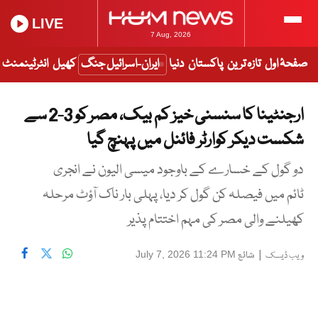
LIVE
7 Aug, 2026
صفحۂ اول
تازہ ترین
پاکستان
دنیا
ایران-اسرائیل جنگ
کھیل
انٹرٹینمنٹ
ارجنٹینا کا سنسنی خیز کم بیک، مصر کو 3-2 سے
شکست دیکر کوارٹر فائنل میں پہنچ گیا
دو گول کے خسارے کے باوجود میسی الیون نے انجری
ٹائم میں فیصلہ کن گول کر دیا، پہلی بار ناک آؤٹ مرحلہ
کھیلنے والی مصر کی مہم اختتام پذیر
|
شائع
July 7, 2026 11:24 PM
ویب ڈیسک