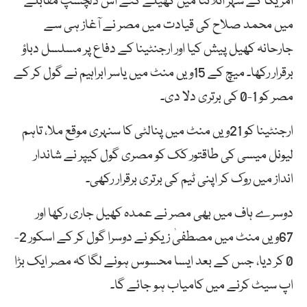
امریکا کے شہر اٹلانٹا میں کھیلے گئے اس دلچسپ مقابلے
میں محمد صلاح کی قیادت میں مصر نے آغاز ہی سے
جارحانہ کھیل پیش کیا اور ارجنٹینا کے دفاع پر مسلسل دباؤ
برقرار رکھا۔ میچ کے 15ویں منٹ میں یاسر ابراہیم نے گول کر کے
مصر کو 1-0 کی برتری دلا دی۔
ارجنٹینا کو 21ویں منٹ میں پنالٹی کا سنہری موقع ملا، تاہم
لیونل میسی کی طاقتور کک کو مصری گول کیپر نے شاندار
انداز میں روک کر اپنی ٹیم کی برتری برقرار رکھی۔
دوسرے ہاف میں بھی مصر نے عمدہ کھیل جاری رکھا اور
67ویں منٹ میں مصطفیٰ زیکو نے دوسرا گول کر کے اسکور 2-
0 کر دیا، جس کے بعد ایسا محسوس ہونے لگا کہ مصر ایک بڑا
اپ سیٹ کرنے میں کامیاب ہو جائے گا۔