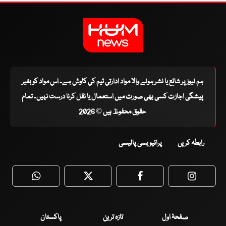
ہم نیوز پر شائع یا نشر ہونے والا مواد ادارتی ٹیم کی کاوش ہے۔ اس مواد کو بغیر
پیشگی اجازت کسی بھی صورت میں استعمال یا نقل کرنا درست نہیں۔ تمام
حقوق محفوظ ہیں © 2026
رابطہ کریں
پرائیویسی پالیسی
WhatsApp
Twitter
Facebook
Faceboo
صفحۂ اول
تازہ ترین
پاکستان