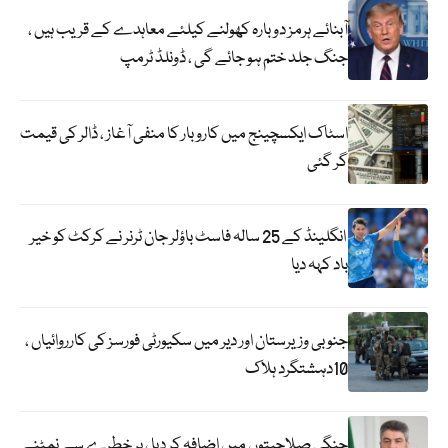
آبنائے ہرمز دوبارہ کھولنے کیلئے معاہدے کے قریب ہیں ،
جنگ جلد ختم ہو جائے گی ، ڈونلڈ ٹرمپ
اسٹاک ایکسچینج میں کاروبار کا منفی آغاز ، ڈالر کی قیمت
گر گئی
انگلینڈ کے 25 سالہ فاسٹ باؤلر جان ٹرنر نے کرکٹ کو خیر
باد کہہ دیا
جنوبی وزیرستان اور دیر میں سکیورٹی فورسز کی کارروائیاں ،
10دہشتگرد ہلاک
جنگی صلاحیتوں میں اضافہ کر دیا ، ہر خطرے سے نمٹنے