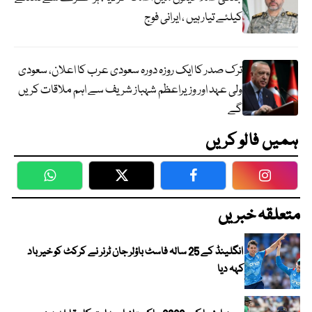
کیلئے تیار ہیں ، ایرانی فوج
ترک صدر کا ایک روزہ دورہ سعودی عرب کا اعلان، سعودی
ولی عہد اور وزیراعظم شہباز شریف سے اہم ملاقات کریں
گے
ہمیں فالو کریں
WhatsApp
Twitter
Facebook
Faceboo
متعلقہ خبریں
انگلینڈ کے 25 سالہ فاسٹ باؤلر جان ٹرنر نے کرکٹ کو خیر باد
کہہ دیا