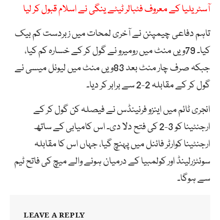
آسٹریلیا کے معروف فٹبالر ٹیٹے ینگی نے اسلام قبول کر لیا
تاہم دفاعی چیمپئن نے آخری لمحات میں زبردست کم بیک
کیا۔ 79ویں منٹ میں رومیرو نے گول کر کے خسارہ کم کیا،
جبکہ صرف چار منٹ بعد 83ویں منٹ میں لیونل میسی نے
گول کر کے مقابلہ 2-2 سے برابر کر دیا۔
انجری ٹائم میں اینزو فرنینڈس نے فیصلہ کن گول کر کے
ارجنٹینا کو 3-2 کی فتح دلا دی۔ اس کامیابی کے ساتھ
ارجنٹینا کوارٹر فائنل میں پہنچ گیا، جہاں اس کا مقابلہ
سوئٹزرلینڈ اور کولمبیا کے درمیان ہونے والے میچ کی فاتح ٹیم
سے ہوگا۔
LEAVE A REPLY