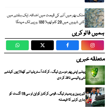
ملک بھر میں آٹے کی قیمت میں اضافہ، ایک ہفتے میں
کئی شہروں میں 20 کلو تھیلا 100 روپے تک مہنگا
ہمیں فالو کریں
WhatsApp
Twitter
Facebook
Faceboo
متعلقہ خبریں
پہلے اپنی پھر دوسری لیگ ، کرکٹ آسٹریلیا نے کھلاڑیوں کیلئے
نئی پالیسی نافذ کر دی
کیریبین پریمیئر لیگ ، قومی کرکٹرز کو این او سی 19 اگست کو
جاری کرنے کا فیصلہ