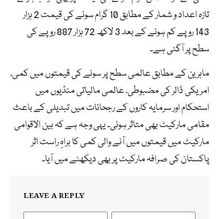
تازہ اعداد و شمار کے مطابق 10 گرام سونے کی قیمت 2 ہزار
143 روپے کم ہونے کے بعد 3 لاکھ 72 ہزار 887 روپے کی
سطح پر آگئی ہے۔
ماہرین کے مطابق عالمی سطح پر سونے کی قیمتوں میں کمی،
امریکی ڈالر کی مضبوطی، عالمی مالیاتی منڈیوں میں
استحکام اور سرمایہ کاروں کے رجحانات میں تبدیلی کے باعث
مقامی مارکیٹ بھی متاثر ہوئی۔ یہی وجہ ہے کہ بین الاقوامی
مارکیٹ میں قیمتوں میں آنے والی کمی کا براہِ راست اثر
پاکستان کی صرافہ مارکیٹ پر بھی دیکھنے میں آیا۔
LEAVE A REPLY