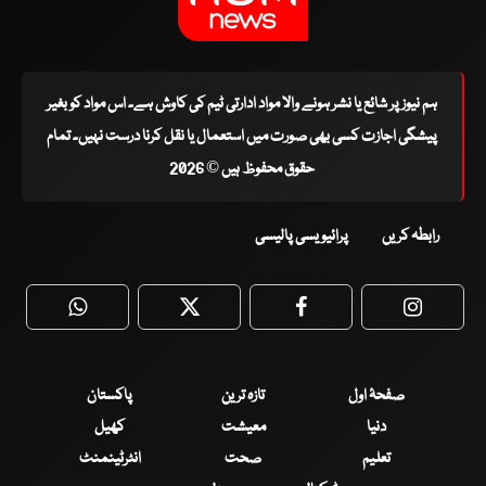
ہم نیوز پر شائع یا نشر ہونے والا مواد ادارتی ٹیم کی کاوش ہے۔ اس مواد کو بغیر
پیشگی اجازت کسی بھی صورت میں استعمال یا نقل کرنا درست نہیں۔ تمام
حقوق محفوظ ہیں © 2026
رابطہ کریں
پرائیویسی پالیسی
WhatsApp
Twitter
Facebook
Faceboo
صفحۂ اول
تازہ ترین
پاکستان
دنیا
معیشت
کھیل
تعلیم
صحت
انٹرٹینمنٹ