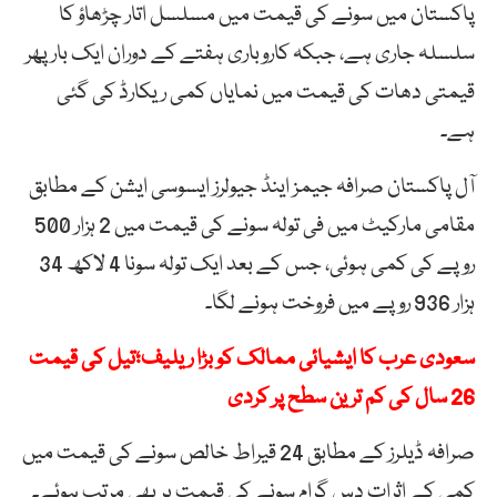
پاکستان میں سونے کی قیمت میں مسلسل اتار چڑھاؤ کا
سلسلہ جاری ہے، جبکہ کاروباری ہفتے کے دوران ایک بار پھر
قیمتی دھات کی قیمت میں نمایاں کمی ریکارڈ کی گئی
ہے۔
آل پاکستان صرافہ جیمز اینڈ جیولرز ایسوسی ایشن کے مطابق
مقامی مارکیٹ میں فی تولہ سونے کی قیمت میں 2 ہزار 500
روپے کی کمی ہوئی، جس کے بعد ایک تولہ سونا 4 لاکھ 34
ہزار 936 روپے میں فروخت ہونے لگا۔
سعودی عرب کا ایشیائی ممالک کو بڑا ریلیف؛تیل کی قیمت
26 سال کی کم ترین سطح پر کردی
صرافہ ڈیلرز کے مطابق 24 قیراط خالص سونے کی قیمت میں
کمی کے اثرات دس گرام سونے کی قیمت پر بھی مرتب ہوئے۔