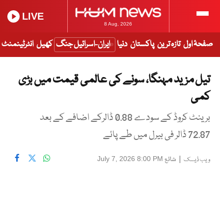
LIVE
8 Aug, 2026
صفحۂ اول
تازہ ترین
پاکستان
دنیا
ایران-اسرائیل جنگ
کھیل
انٹرٹینمنٹ
تیل مزید مہنگا، سونے کی عالمی قیمت میں بڑی
کمی
برینٹ کروڈ کے سودے 0.88 ڈالرکے اضافے کے بعد
72.87 ڈالر فی بیرل میں طے پائے
|
شائع
July 7, 2026 8:00 PM
ویب ڈیسک