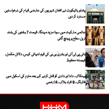
پشاور ہائیکورٹ نے افغان شہریوں کی عارضی قیام کی درخواستیں
مسترد کر دیں
عالمی مارکیٹ میں سونا مزید مہنگا ، قیمت 7 ہفتوں کی بلند
ترین سطح پر پہنچ گئی
بانی پی ٹی آئی اور بشریٰ بی بی کی قیدِ تنہائی کیس، دلائل مکمل،
فیصلہ محفوظ
بینکاک ، دادا اور دادی کو قتل کرنے کے بعد ملزم کی اسکول میں
فائرنگ ، 8 افراد ہلاک ، 14 زخمی