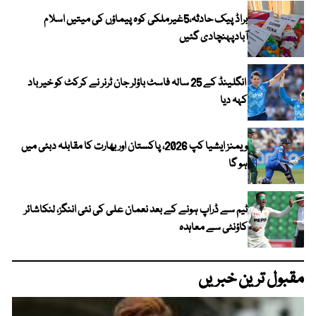
براڈ پیک حادثہ،5غیرملکی کوہ پیماؤں کی میتیں اسلام
آبادپہنچادی گئیں
انگلینڈ کے 25 سالہ فاسٹ باؤلر جان ٹرنر نے کرکٹ کو خیر باد
کہہ دیا
ویمنز ایشیا کپ 2026، پاکستان اور بھارت کا مقابلہ دبئی میں
ہو گا
ٹیم سے ڈراپ ہونے کے بعد نعمان علی کی نئی اننگز، لنکاشائر
کاؤنٹی سے معاہدہ
مقبول ترین خبریں