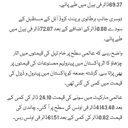
69.37ڈالر فی بیرل میں طے پائے۔
دوسری جانب برطانوی برینٹ کروڈ آئل کے مستقبل کے
سودے 0.88ڈالرکے اضافے کے بعد 72.87ڈالر فی بیرل میں
طے پائے۔
واضح رہے کہ عالمی سطح پر خام تیل کی قیمتوں میں اتار
چڑھاؤ کا اثر پاکستان میں پیٹرولیم مصنوعات کی قیمتوں پر
بھی پڑتا ہے، گزشتہ جمعہ کو پاکستان میں پیٹرول و ڈیزل کی
قیمت میں کمی کی گئی تھی۔
عالمی مارکیٹ میں سونے کی قیمت 24.10 ڈالر کی کمی کے
بعد 4143.40ڈالر فی اونس کی سطح پر آ گئی۔ چاندی کی
قیمت 0.82ڈالر کی کمی کے بعد 61.51ڈالر فی اونس رہی۔