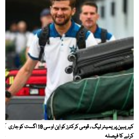
کیریبین پریمیئر لیگ ، قومی کرکٹرز کو این او سی 19 اگست کو جاری
آز
کرنے کا فیصلہ
چھی