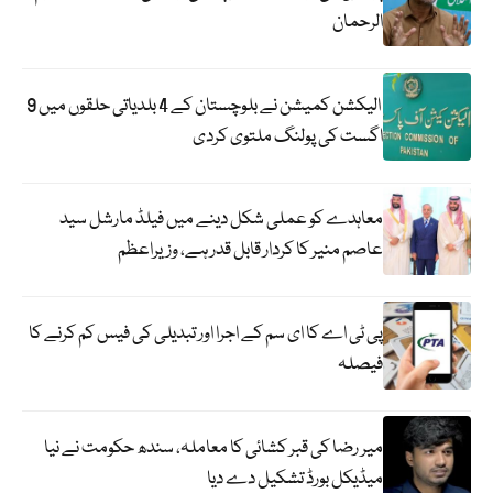
الرحمان
الیکشن کمیشن نے بلوچستان کے 4 بلدیاتی حلقوں میں 9
اگست کی پولنگ ملتوی کردی
معاہدے کو عملی شکل دینے میں فیلڈ مارشل سید
عاصم منیر کا کردار قابل قدر ہے، وزیراعظم
پی ٹی اے کا ای سم کے اجرا اور تبدیلی کی فیس کم کرنے کا
فیصلہ
میر رضا کی قبر کشائی کا معاملہ، سندھ حکومت نے نیا
میڈیکل بورڈ تشکیل دے دیا