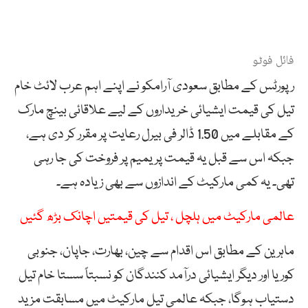
فائل فوٹو
رپورٹس کے مطابق سعودی آرامکو نے اپنے اہم عرب لائٹ خام
تیل کی قیمت ایشیائی خریداروں کے لیے علاقائی بینچ مارک
کے مقابلے میں 1.50 ڈالر فی بیرل رعایت پر مقرر کر دی ہے،
جبکہ اس سے قبل یہ قیمت پریمیم پر فروخت کی جا رہی
تھی۔ یہ کمی مارکیٹ کے اندازوں سے بھی زیادہ ہے۔
عالمی مارکیٹ میں ہلچل ، تیل کی قیمتیں اچانک بڑھ گئیں
ماہرین کے مطابق اس اقدام سے چین، بھارت، جاپان، جنوبی
کوریا اور دیگر ایشیائی درآمد کنندگان کو نسبتاً سستا خام تیل
دستیاب ہوگا، جبکہ عالمی تیل مارکیٹ میں مسابقت مزید