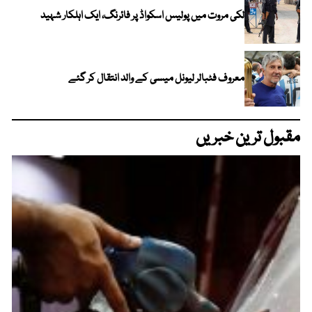
لکی مروت میں پولیس اسکواڈ پر فائرنگ، ایک اہلکار شہید
معروف فٹبالر لیونل میسی کے والد انتقال کر گئے
مقبول ترین خبریں