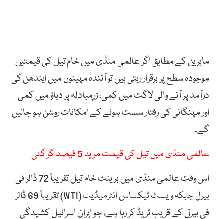
ماہرین کے مطابق اگر عالمی منڈی میں خام تیل کی قیمتیں
موجودہ سطح پر برقرار رہتی ہیں تو آئندہ مہینوں میں ایندھن کی
درآمد پر آنے والی لاگت میں کمی، زرِمبادلہ پر دباؤ میں کمی
اور مہنگائی کی رفتار سست ہونے کے امکانات روشن ہو جائیں
گے۔
عالمی منڈی میں تیل کی قیمت مزید 5 فیصد گر گئی
اس وقت عالمی منڈی میں برینٹ خام تیل تقریباً 72 ڈالر فی
بیرل جبکہ ویسٹ ٹیکساس انٹرمیڈیٹ (WTI) تقریباً 69 ڈالر
فی بیرل کے قریب ٹریڈ کر رہا ہے، جو ایران اسرائیل کشیدگی