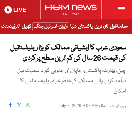
LIVE
9 Aug, 2026
صفحۂ اول
تازہ ترین
پاکستان
دنیا
ایران-اسرائیل جنگ
کھیل
انٹرٹینمنٹ
سعودی عرب کا ایشیائی ممالک کو بڑا ریلیف؛تیل
کی قیمت 26 سال کی کم ترین سطح پر کردی
چین، بھارت، پاکستان، جاپان اور جنوبی کوریا سمیت تیل
درآمد کرنے والے ممالک کو خاطر خواہ ریلیف ملنے کا
امکان
|
شائع
July 7, 2026 9:06 AM
ویب ڈیسک