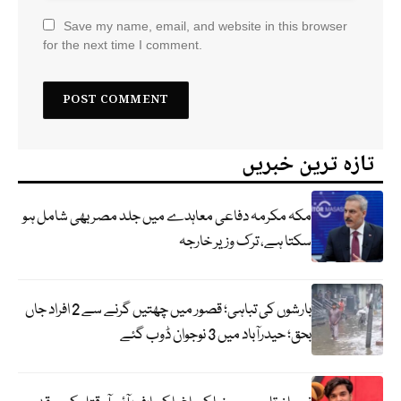
Save my name, email, and website in this browser
for the next time I comment.
تازہ ترین خبریں
مکہ مکرمہ دفاعی معاہدے میں جلد مصر بھی شامل ہو
سکتا ہے، ترک وزیر خارجہ
بارشوں کی تباہی؛ قصور میں چھتیں گرنے سے 2 افراد جاں
بحق؛ حیدرآباد میں 3 نوجوان ڈوب گئے