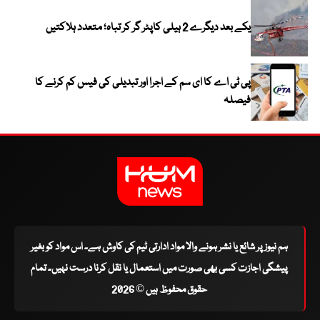
یکے بعد دیگرے 2 ہیلی کاپٹر گر کر تباہ؛ متعدد ہلاکتیں
پی ٹی اے کا ای سم کے اجرا اور تبدیلی کی فیس کم کرنے کا
فیصلہ
ہم نیوز پر شائع یا نشر ہونے والا مواد ادارتی ٹیم کی کاوش ہے۔ اس مواد کو بغیر
پیشگی اجازت کسی بھی صورت میں استعمال یا نقل کرنا درست نہیں۔ تمام
حقوق محفوظ ہیں © 2026