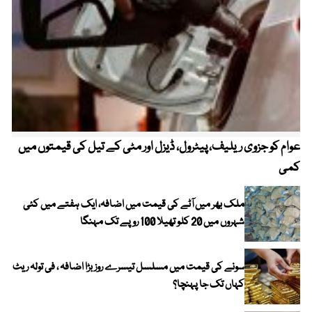
عوام کو جزوی ریلیف، پیٹرول، ڈیزل اور مٹی کے تیل کی قیمتوں میں
4 روز میں سونے کی قیمت میں بڑا اضافہ
کمی
ملک بھر میں آٹے کی قیمت میں اضافہ، ایک ہفتے میں کئی
شہروں میں 20 کلو تھیلا 100 روپے تک مہنگا
سونے کی قیمت میں مسلسل تیسرے روز بڑا اضافہ ، فی تولہ ریٹ
کہاں تک جا پہنچا؟