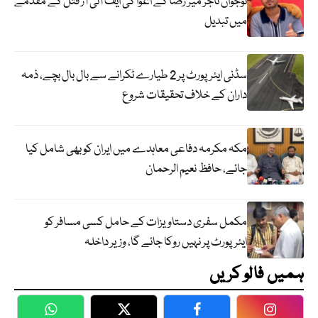
نوجوان تاجر میر رضا کے اغوا کی ایف آئی آر قتل کے مقدمے
میں تبدیل
سڈنی ایئرپورٹ پر 2 طیارے ٹکرانے سے بال بال بچے، ذمہ
داران کے خلاف تحقیقات شروع
مکہ مکرمہ دفاعی معاہدے میں ایران کو بھی شامل کیا
جائے، حافظ نعیم الرحمان
مکمل سفری دستاویزات کے حامل کسی مسافر کو
ایئرپورٹ پر نہیں روکا جائے گا، وزیر داخلہ
ہمیں فالو کریں