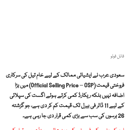
فائل فوٹو
سعودی عرب نے ایشیائی ممالک کے لیے خام تیل کی سرکاری
فروختی قیمت (Official Selling Price – OSP) میں بڑا
اضافہ نہیں بلکہ ریکارڈ کمی کرتے ہوئے اگست کی سپلائی
کے لیے 11 ڈالر فی بیرل تک قیمت کم کر دی ہے، جو گزشتہ
26 برسوں کی سب سے بڑی کمی قرار دی جا رہی ہے۔