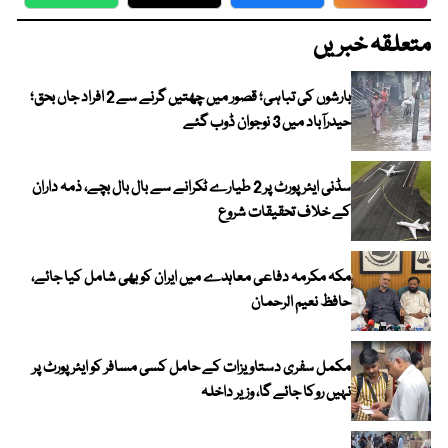
WhatsApp
Twitter
Facebook
Faceboo
متعلقہ خبریں
بارشوں کی تباہی؛ قصور میں چھتیں گرنے سے 2 افراد جاں بحق؛
حیدرآباد میں 3 نوجوان ڈوب گئے
سڈنی ایئرپورٹ پر 2 طیارے ٹکرانے سے بال بال بچے، ذمہ داران
کے خلاف تحقیقات شروع
مکہ مکرمہ دفاعی معاہدے میں ایران کو بھی شامل کیا جائے،
حافظ نعیم الرحمان
مکمل سفری دستاویزات کے حامل کسی مسافر کو ایئرپورٹ پر
نہیں روکا جائے گا، وزیر داخلہ