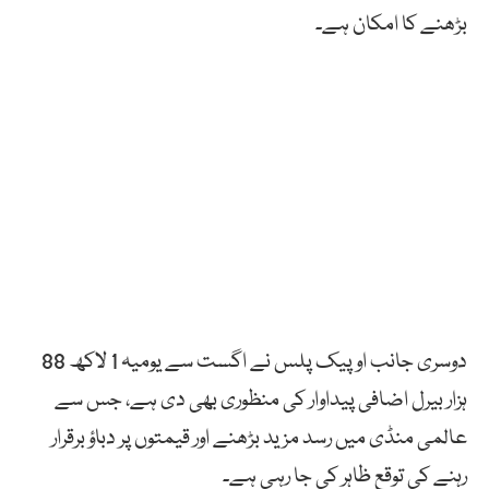
بڑھنے کا امکان ہے۔
دوسری جانب اوپیک پلس نے اگست سے یومیہ 1 لاکھ 88
ہزار بیرل اضافی پیداوار کی منظوری بھی دی ہے، جس سے
عالمی منڈی میں رسد مزید بڑھنے اور قیمتوں پر دباؤ برقرار
رہنے کی توقع ظاہر کی جا رہی ہے۔