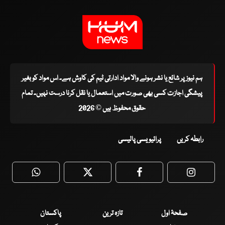
ہم نیوز پر شائع یا نشر ہونے والا مواد ادارتی ٹیم کی کاوش ہے۔ اس مواد کو بغیر
پیشگی اجازت کسی بھی صورت میں استعمال یا نقل کرنا درست نہیں۔ تمام
حقوق محفوظ ہیں © 2026
رابطہ کریں
پرائیویسی پالیسی
WhatsApp
Twitter
Facebook
Faceboo
صفحۂ اول
تازہ ترین
پاکستان