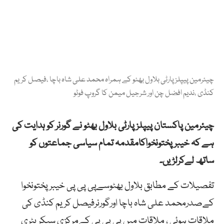
چیئرمین پیپلز پارٹی بلاول بھٹو کے ہمراہ محمد علی شاہ باچا ،فیصل کریم
کنڈی ،ندیم افضل چن اور شرجیل میمن کا گروپ فوٹو
چیئرمین پاکستان پیپلزپارٹی بلاول بھٹو نے گورنر کو ہدایت کی
ہے کہ خیبرپختونخواکامقدمہ تمام سیاسی جماعتوں کو
ساتھ لےکرلڑیں۔
تفصیلات کے مطابق بلاول بھٹوسےپی پی پی خیبرپختونخوا
کےصدرمحمد علی شاہ باچا اورگورنرفیصل کریم کنڈی کی
ملاقات ہوئی ، ملاقات میں پی پی پی کےمرکزی سیکریٹری