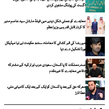
اگست کی پولنگ ملتوی کردی
معاہدے کو عملی شکل دینے میں فیلڈ مارشل سید عاصم منیر
کا کردار قابل قدر ہے، وزیراعظم
میر رضا کی قبر کشائی کا معاملہ، سندھ حکومت نے نیا میڈیکل
بورڈ تشکیل دے دیا
صدر مملکت کا پاکستان، سعودی عرب اور ترکیہ کے مشترکہ
دفاعی معاہدے کا خیرمقدم
معرکہ حق کے بعد پاکستان کو ایک کے بعد ایک کامیابی ملی،
عطا تارڑ