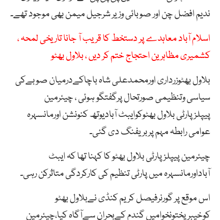
ندیم افضل چن اور صوبائی وزیر شرجیل میمن بھی موجود تھے۔
اسلام آباد معاہدے پر دستخط کا قریب آ جانا تاریخی لمحہ ،
کشمیری مظاہرین احتجاج ختم کر دیں ، بلاول بھٹو
بلاول بھٹوزرداری اورمحمدعلی شاہ باچاکےدرمیان صوبےکی
سیاسی وتنظیمی صورتحال پرگفتگو ہوئی ، چیئرمین
پیپلزپارٹی بلاول بھٹوکوایبٹ آبادیوتھ کنونشن اورمانسہرہ
عوامی رابطہ مہم پربریفنگ دی گئی۔
چیئرمین پیپلزپارٹی بلاول بھٹو کا کہنا تھا کہ ایبٹ
آباداورمانسہرہ میں پارٹی تنظیم کی کارکردگی متاثرکن رہی۔
اس موقع پر گورنرفیصل کریم کنڈی نےبلاول بھٹو
کوخیبرپختونخوامیں گندم کےبحران سےآگاہ کیا،چیئرمین