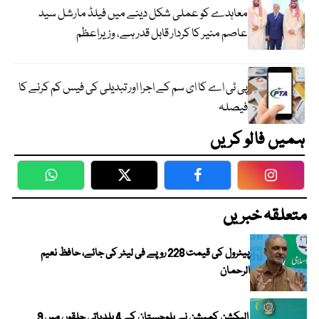
معاہدے کو عملی شکل دینے میں فیلڈ مارشل سید
عاصم منیر کا کردار قابل قدر ہے، وزیراعظم
پی ٹی اے کا ای سم کے اجرا اور تبدیلی کی فیس کم کرنے کا
فیصلہ
ہمیں فالو کریں
WhatsApp
Twitter
Facebook
Faceboo
متعلقہ خبریں
پیٹرول کی قیمت 228 روپے فی لیٹر کی جائے، حافظ نعیم
الرحمان
الیکشن کمیشن نے بلوچستان کے 4 بلدیاتی حلقوں میں 9