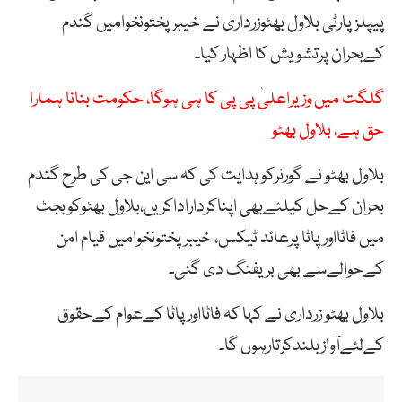
پیپلزپارٹی بلاول بھٹوزرداری نے خیبرپختونخوامیں گندم
کےبحران پرتشویش کا اظہار کیا۔
گلگت میں وزیراعلیٰ پی پی کا ہی ہوگا، حکومت بنانا ہمارا
حق ہے، بلاول بھٹو
بلاول بھٹو نے گورنرکو ہدایت کی کہ سی این جی کی طرح گندم
بحران کےحل کیلئےبھی اپناکرداراداکریں،بلاول بھٹوکوبجٹ
میں فاٹااورپاٹا پرعائد ٹیکس، خیبرپختونخوامیں قیام امن
کےحوالےسے بھی بریفنگ دی گئی۔
بلاول بھٹو زرداری نے کہا کہ فاٹااورپاٹا کےعوام کےحقوق
کےلئےآوازبلندکرتارہوں گا۔