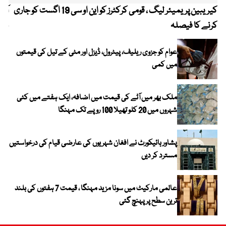
کیریبین پریمیئر لیگ ، قومی کرکٹرز کو این او سی 19 اگست کو جاری
آز
کرنے کا فیصلہ
چھی
عوام کو جزوی ریلیف، پیٹرول، ڈیزل اور مٹی کے تیل کی قیمتوں
میں کمی
ملک بھر میں آٹے کی قیمت میں اضافہ، ایک ہفتے میں کئی
شہروں میں 20 کلو تھیلا 100 روپے تک مہنگا
پشاور ہائیکورٹ نے افغان شہریوں کی عارضی قیام کی درخواستیں
مسترد کر دیں
عالمی مارکیٹ میں سونا مزید مہنگا ، قیمت 7 ہفتوں کی بلند
ترین سطح پر پہنچ گئی