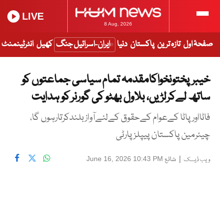
LIVE
8 Aug, 2026
صفحۂ اول
تازہ ترین
پاکستان
دنیا
ایران-اسرائیل جنگ
کھیل
انٹرٹینمنٹ
خیبرپختونخواکامقدمہ تمام سیاسی جماعتوں کو
ساتھ لےکرلڑیں، بلاول بھٹو کی گورنر کو ہدایت
فاٹااورپاٹا کےعوام کےحقوق کےلئےآوازبلندکرتارہوں گا،
چیئرمین پاکستان پیپلز پارٹی
|
شائع
June 16, 2026 10:43 PM
ویب ڈیسک