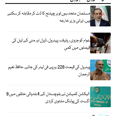
مسلمان متحد ہوں تو ہر چیلنج کا ڈٹ کر مقابلہ کر سکتے
ہیں، ایرانی وزیر خارجہ
عوام کو جزوی ریلیف، پیٹرول، ڈیزل اور مٹی کے تیل کی
قیمتوں میں کمی
پیٹرول کی قیمت 228 روپے فی لیٹر کی جائے، حافظ نعیم
الرحمان
الیکشن کمیشن نے بلوچستان کے 4 بلدیاتی حلقوں میں 9
اگست کی پولنگ ملتوی کردی