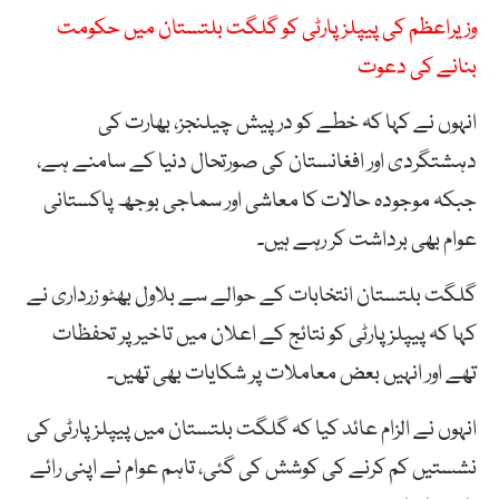
وزیراعظم کی پیپلزپارٹی کو گلگت بلتستان میں حکومت
بنانے کی دعوت
انہوں نے کہا کہ خطے کو درپیش چیلنجز، بھارت کی
دہشتگردی اور افغانستان کی صورتحال دنیا کے سامنے ہے،
جبکہ موجودہ حالات کا معاشی اور سماجی بوجھ پاکستانی
عوام بھی برداشت کر رہے ہیں۔
گلگت بلتستان انتخابات کے حوالے سے بلاول بھٹو زرداری نے
کہا کہ پیپلزپارٹی کو نتائج کے اعلان میں تاخیر پر تحفظات
تھے اور انہیں بعض معاملات پر شکایات بھی تھیں۔
انہوں نے الزام عائد کیا کہ گلگت بلتستان میں پیپلزپارٹی کی
نشستیں کم کرنے کی کوشش کی گئی، تاہم عوام نے اپنی رائے