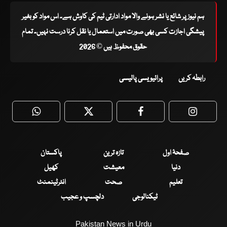
ہم نیوز پر شائع یا نشر ہونے والا مواد ادارتی ٹیم کی کاوش ہے۔ اس مواد کو بغیر
پیشگی اجازت کسی بھی صورت میں استعمال یا نقل کرنا درست نہیں۔ تمام
حقوق محفوظ ہیں © 2026
رابطہ کریں
پرائیویسی پالیسی
WhatsApp
Twitter
Facebook
Faceboo
صفحۂ اول
تازہ ترین
پاکستان
دنیا
معیشت
کھیل
تعلیم
صحت
انٹرٹینمنٹ
ٹیکنالوجی
دلچسپ و عجیب
Pakistan News in Urdu