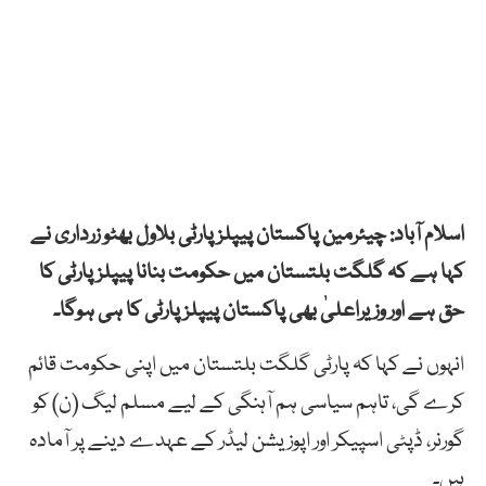
اسلام آباد: چیئرمین پاکستان پیپلزپارٹی
بلاول بھٹو زرداری
نے
کہا ہے کہ گلگت بلتستان میں حکومت بنانا پیپلزپارٹی کا
حق ہے اور وزیراعلیٰ بھی پاکستان پیپلزپارٹی کا ہی ہوگا۔
انہوں نے کہا کہ پارٹی گلگت بلتستان میں اپنی حکومت قائم
کرے گی، تاہم سیاسی ہم آہنگی کے لیے مسلم لیگ (ن) کو
گورنر، ڈپٹی اسپیکر اور اپوزیشن لیڈر کے عہدے دینے پر آمادہ
ہیں۔