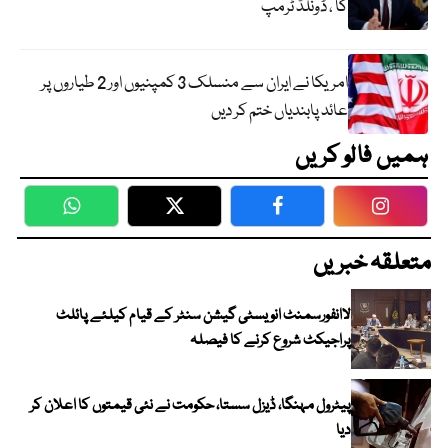
گا ، ڈونلڈ ٹرمپ
امریکا نے ایران سے منسلک 3 کمپنیوں اور 2 طیاروں پر
عائد پابندیاں ختم کر دیں
ہمیں فالو کریں
WhatsApp
Twitter
Facebook
Faceboo
متعلقہ خبریں
لاانفورسمنٹ انویسٹی گیشن سنٹر کے قیام کیلئے پائلٹ
پراجیکٹ شروع کرنے کا فیصلہ
پیٹرول مہنگا، ڈیزل سستا، حکومت نے نئی قیمتوں کا اعلان کر
دیا