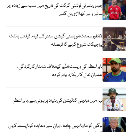
جوس بٹلر ٹی ٹوئنٹی کرکٹ کی تاریخ میں سب سے زیادہ رنز
بنانے والے کھلاڑی بن گئے
لاانفورسمنٹ انویسٹی گیشن سنٹر کے قیام کیلئے پائلٹ
پراجیکٹ شروع کرنے کا فیصلہ
بابر اعظم کی ویسٹ انڈیز کیخلاف شاندار کارکردگی ،
عمران خان کا ریکارڈ برابر کر دیا
ٹیم میں تبدیلی کنڈیشن کی بنیاد پر ہوتی ہے، بابر اعظم
لوگوں کو مارنا نہیں چاہتا ، ایران سے معاہدہ کرنا پسند کروں