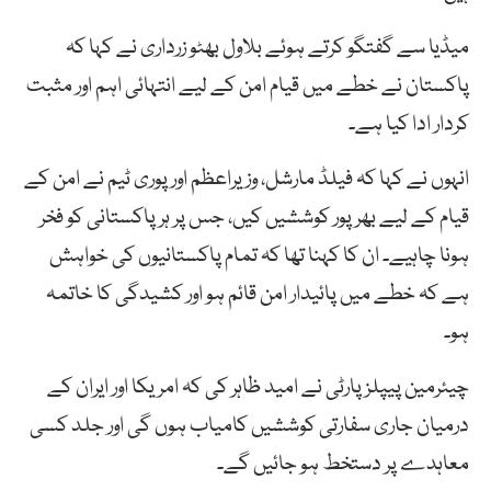
میڈیا سے گفتگو کرتے ہوئے بلاول بھٹو زرداری نے کہا کہ
پاکستان نے خطے میں قیام امن کے لیے انتہائی اہم اور مثبت
کردار ادا کیا ہے۔
انہوں نے کہا کہ فیلڈ مارشل، وزیراعظم اور پوری ٹیم نے امن کے
قیام کے لیے بھرپور کوششیں کیں، جس پر ہر پاکستانی کو فخر
ہونا چاہیے۔ ان کا کہنا تھا کہ تمام پاکستانیوں کی خواہش
ہے کہ خطے میں پائیدار امن قائم ہو اور کشیدگی کا خاتمہ
ہو۔
چیئرمین پیپلزپارٹی نے امید ظاہر کی کہ امریکا اور ایران کے
درمیان جاری سفارتی کوششیں کامیاب ہوں گی اور جلد کسی
معاہدے پر دستخط ہو جائیں گے۔