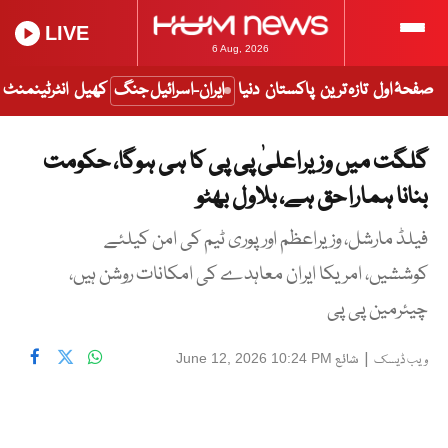
LIVE
6 Aug, 2026
صفحۂ اول
تازہ ترین
پاکستان
دنیا
ایران-اسرائیل جنگ
کھیل
انٹرٹینمنٹ
گلگت میں وزیراعلیٰ پی پی کا ہی ہوگا، حکومت
بنانا ہمارا حق ہے، بلاول بھٹو
فیلڈ مارشل، وزیراعظم اور پوری ٹیم کی امن کیلئے
کوششیں، امریکا ایران معاہدے کی امکانات روشن ہیں،
چیئرمین پی پی
|
شائع
June 12, 2026 10:24 PM
ویب ڈیسک