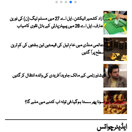
آزاد کشمیر الیکشن ، ایل اے 27 میں مسلم لیگ (ن) کی نورین
عارف ، ایل اے 28 میں پیپلز پارٹی کے بازل نقوی کامیاب
عالمی منڈی میں خام تیل کی قیمتیں تین ہفتوں کی کم ترین
سطح پر آ گئیں
پشاور زلمی کے مالک جاوید آفریدی کی والدہ انتقال کر گئیں
سونا پھر سستا ہوگیا،فی تولہ اب کتنے میں ملے گا؟
ایڈیٹرچوائس