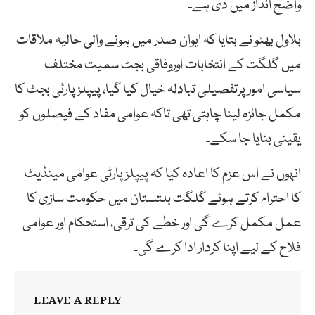
واضح انداز میں دی ہے۔
بلاول بھٹو نے بتایا کہ ایوان صدر میں ہونے والی حالیہ ملاقات
میں گلگت کے انتخابات اوروفاقی بجٹ سمیت مختلف
سیاسی امورپرتفصیلی تبادلہ خیال کیا گیا، پیپلزپارٹی بجٹ کا
مکمل جائزہ لینا چاہتی تھی تاکہ عوامی مفاد کے فیصلوں کو
یقینی بنایا جا سکے۔
انہوں نے اس عزم کا اعادہ کیا کہ پیپلزپارٹی عوامی مینڈیٹ
کا احترام کرتے ہوئے گلگت بلتستان میں حکومت سازی کا
عمل مکمل کرے گی اور خطے کی ترقی، استحکام اور عوامی
فلاح کے لیے اپنا کردار ادا کرے گی۔
LEAVE A REPLY