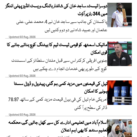
دوسرا ٹیسٹ، ساجد خان کی شاندار بالنگ، ویسٹ انڈیز پہلی اننگز
میں 344 رنز پر آؤٹ
پاکستان کی جانب سے ساجد خان نے 4، محمد علی، علی
عثمان اور عبید شاہ نے دو دو وکٹیں لیں
Updated 03 Aug, 2026
مائیک اسمتھ کو قومی ٹیسٹ ٹیم کا بیٹنگ کوچ بنائے جانے کا
قوی امکان
جنوبی افریقی کرکٹر اس سے قبل ملتان سلطانز کے اسسٹنٹ
کوچ کے طور پر بھی خدمات انجام دے چکے ہیں
Updated 03 Aug, 2026
تیل کی قیمتوں میں مزید کمی ہو گئی، پیٹرول و ڈیزل سستا
ہونے کا امکان
امریکی خام تیل کی فی بیرل قیمت مزید کمی کے ساتھ 78.97
ڈالر کی سطح پر آ گئی
Updated 03 Aug, 2026
اسلام آباد میں تعلیمی ادارے کل سے کھل جائیں گے، محکمہ
تعلیم سندھ کا بھی اہم اعلان