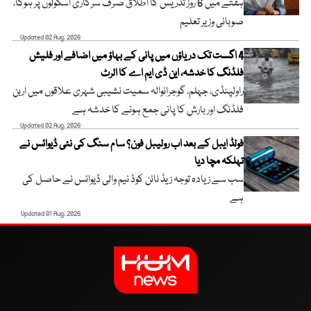
ہفتے میں 6 روز تدریس کا اطلاق صرف سرکاری اسکولوں پر ہوگا،
صوبائی وزیر تعلیم
Updated 02 Aug, 2026
4 اگست تک دریاؤں میں پانی کے بہاؤ میں اضافے اور فلیش
فلڈنگ کا خدشہ، این ڈی ایم اے کا الرٹ
راولپنڈی، جہلم، گوجرانوالہ سمیت نشیبی شہری علاقوں میں اربن
فلڈنگ اور بارش کا پانی جمع ہونے کا خدشہ ہے
Updated 02 Aug, 2026
فولڈ ایبل کے بعد اب رولیبل فون؟ سام سنگ کی نئی ڈیوائس نے
تہلکہ مچا دیا
سب سے زیادہ توجہ زیڈ نائن کوڈ نیم والی ڈیوائس نے حاصل کی
ہے
Updated 01 Aug, 2026