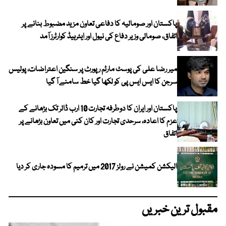
پاکستان اور صومالیہ کا دفاعی تعاون مزید مضبوط بنانے پر
اتفاق، صومالی وزیر دفاع کی نیول اور ایئرہیڈ کوارٹرز آمد
میر رضا علی کی پوسٹ مارٹم رپورٹ پر سنگین اعتراضات، پولیس
سرجن کا ایس ایس پی کو لکھا گیا خط سامنے آ گیا
پاکستان اور ایران کا دوطرفہ تجارت 10 ارب ڈالر تک بڑھانے کے
عزم کا اعادہ، سرحدی تجارت اور کان کنی میں تعاون بڑھانے پر
اتفاق
الیکشن کمیشن نے رولز 2017 میں ترمیم کا مسودہ جاری کر دیا
مقبول ترین خبریں