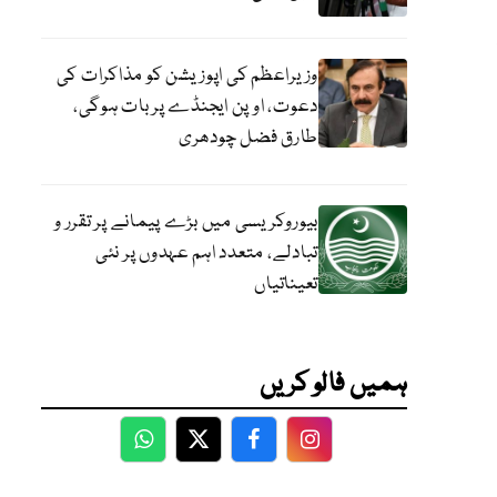
وزیراعظم کی اپوزیشن کو مذاکرات کی
دعوت، اوپن ایجنڈے پر بات ہوگی،
طارق فضل چودھری
بیوروکریسی میں بڑے پیمانے پر تقرر و
تبادلے، متعدد اہم عہدوں پر نئی
تعیناتیاں
ہمیں فالو کریں
WhatsApp
Twitter
Facebook
Facebook