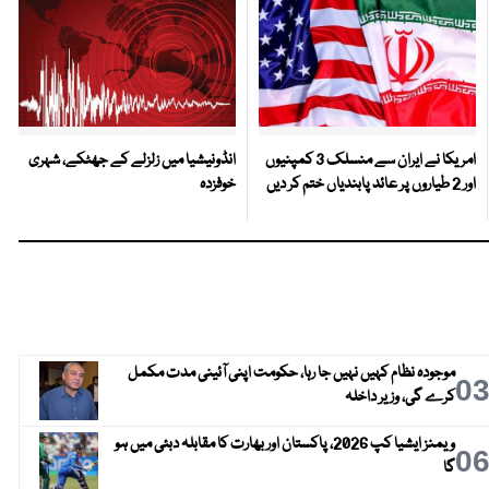
امریکا نے ایران سے منسلک 3 کمپنیوں
انڈونیشیا میں زلزلے کے جھٹکے، شہری
اور 2 طیاروں پر عائد پابندیاں ختم کر دیں
خوفزدہ
موجودہ نظام کہیں نہیں جا رہا، حکومت اپنی آئینی مدت مکمل
0
کرے گی، وزیر داخلہ
ویمنز ایشیا کپ 2026، پاکستان اور بھارت کا مقابلہ دبئی میں ہو
0
گا