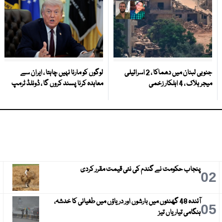
جنوبی لبنان میں دھماکا ، 2 اسرائیلی
لوگوں کو مارنا نہیں چاہتا ، ایران سے
میجر ہلاک ، 4 اہلکار زخمی
معاہدہ کرنا پسند کروں گا ، ڈونلڈ ٹرمپ
پنجاب حکومت نے گندم کی نئی قیمت مقرر کردی
3
02
آئندہ 48 گھنٹوں میں بارشوں اور دریاؤں میں طغیانی کا خدشہ،
6
05
ہنگامی تیاریاں تیز