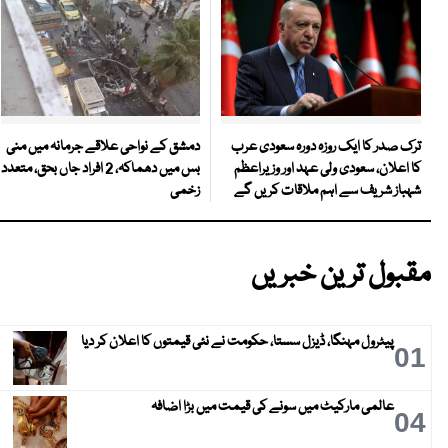
دمشق کے نواحی علاقے جرمانہ میں منی
ترک صدر کا ایک روزہ دورہ سعودی عرب
بس میں دھماکہ، 2 افراد جاں بحق، متعدد
کا اعلان، سعودی ولی عہد اور وزیراعظم
زخمی
شہباز شریف سے اہم ملاقات کریں گے
مقبول ترین خبریں
پیٹرول مہنگا، ڈیزل سستا، حکومت نے نئی قیمتوں کا اعلان کر دیا
01
عالمی مارکیٹ میں سونے کی قیمت میں بڑا اضافہ
04