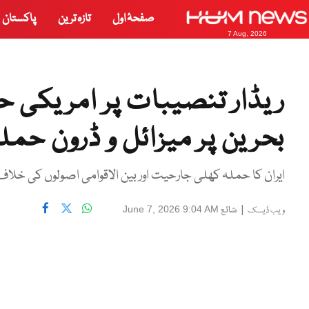
صفحۂ اول
تازہ ترین
پاکستان
7 Aug, 2026
ریڈار تنصیبات پر امریکی ح
بحرین پر میزائل و ڈرون حمل
ایران کا حملہ کھلی جارحیت اور بین الاقوامی اصولوں کی خلاف
|
شائع
June 7, 2026 9:04 AM
ویب ڈیسک