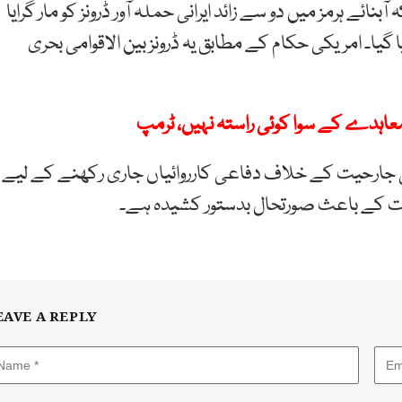
ئے ہرمز میں دو سے زائد ایرانی حملہ آور ڈرونز کو مار گرایا
یا گیا۔ امریکی حکام کے مطابق یہ ڈرونز بین الاقوامی بحری
انی جارحیت کے خلاف دفاعی کارروائیاں جاری رکھنے کے لیے
ات کے باعث صورتحال بدستور کشیدہ ہے۔
EAVE A REPLY