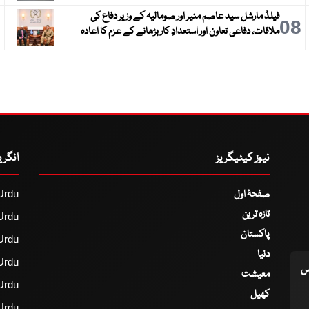
فیلڈ مارشل سید عاصم منیر اور صومالیہ کے وزیر دفاع کی
9
08
ملاقات، دفاعی تعاون اور استعدادِ کار بڑھانے کے عزم کا اعادہ
نیوز کیٹیگریز
انگر
صفحۂ اول
Urdu
تازہ ترین
Urdu
پاکستان
Urdu
دنیا
Urdu
اس
معیشت
Urdu
کھیل
Urdu