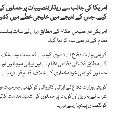
امریکا کی جانب سے ریڈار تنصیبات پر حملوں کے بع
کیے، جس کے نتیجے میں خلیجی خطے میں کشیدگ
امریکی اور خلیجی حکام کے مطابق ایران نے سات بیلسٹ
نظام کے ذریعے تباہ کر دیا گیا۔
کویتی وزارت دفاع نے دعویٰ کیا ہے کہ سات بیلسٹک میزا
کے مطابق فضائی دفاعی نظام نے تین ایرانی میزائلوں اور م
حملوں کو اپنی خودمختاری کے خلاف اقدام قرار دیا ہے۔
کویتی وزارت دفاع نے ایرانی کارروائی کو کھلی جارحیت او
عرب نے بحرین اور کویت پر حملوں کی شدید مذمت کرتے
کو نقصان پہنچا رہے ہیں۔