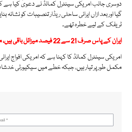
دوسری جانب امریکی سینٹرل کمانڈ نے دعویٰ کیا ہے کہ آبنا
گیا اور بعد ازاں ایرانی ساحلی ریڈار تنصیبات کو نشانہ بنا
ٹریفک کے لیے خطرہ تھے۔
ایران کے پاس صرف 21 سے 22 فیصد میزائل باقی ہیں، معاہدے کے سوا کوئی راستہ نہیں، ٹرمپ
امریکی سینٹرل کمانڈ کا کہنا ہے کہ امریکی افواج ایر
مکمل طور پر تیار ہیں، جبکہ خطے میں سیکیورٹی خدش