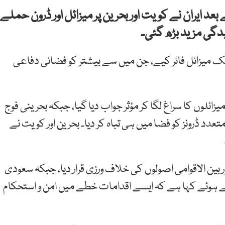
د ایران نے کویت اور بحرین پر میزائل اور ڈرون حملے
ی مزید بڑھ گئی۔
ک میزائل فائر کیے، جن میں سے بیشتر کو فضائی دفاعی
ئلوں کا سراغ لگا کر مؤثر جواب دیا گیا، جبکہ بحرینی فوج
تعدد ڈرونز کو فضا میں ہی تباہ کر دیا۔ بحرین اور کویت نے
ر بین الاقوامی اصولوں کی خلاف ورزی قرار دیا، جبکہ سعودی
 ہوئے کہا ہے کہ ایسے اقدامات خطے میں امن و استحکام