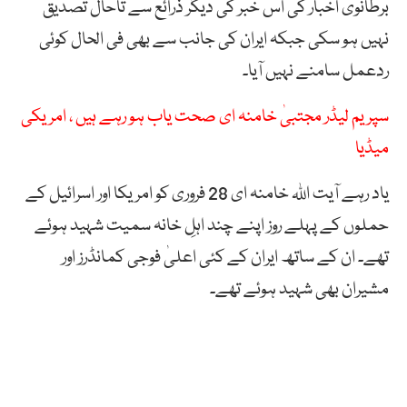
برطانوی اخبار کی اس خبر کی دیگر ذرائع سے تاحال تصدیق
نہیں ہو سکی جبکہ ایران کی جانب سے بھی فی الحال کوئی
ردعمل سامنے نہیں آیا۔
سپریم لیڈر مجتبیٰ خامنہ ای صحت یاب ہو رہے ہیں ، امریکی
میڈیا
یاد رہے آیت اللہ خامنہ ای 28 فروری کو امریکا اور اسرائیل کے
حملوں کے پہلے روز اپنے چند اہلِ خانہ سمیت شہید ہوئے
تھے۔ ان کے ساتھ ایران کے کئی اعلیٰ فوجی کمانڈرز اور
مشیران بھی شہید ہوئے تھے۔