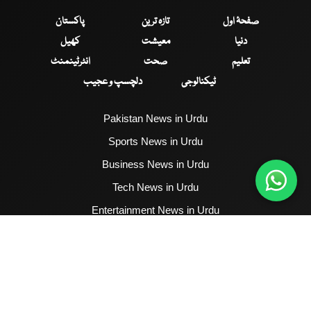
صفحۂ اول
تازہ ترین
پاکستان
دنیا
معیشت
کھیل
تعلیم
صحت
انٹرٹینمنٹ
ٹیکنالوجی
دلچسپ و عجیب
Pakistan News in Urdu
Sports News in Urdu
Business News in Urdu
Tech News in Urdu
Entertainment News in Urdu
Health News in Urdu
Hum News English