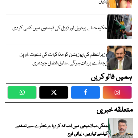
پٹیل
حکومت نے پیٹرول اور ڈیزل کی قیمتوں میں کمی کر دی
وزیراعظم کی اپوزیشن کو مذاکرات کی دعوت، اوپن
ایجنڈے پر بات ہوگی، طارق فضل چودھری
ہمیں فالو کریں
WhatsApp
Twitter
Facebook
Faceboo
متعلقہ خبریں
جنگی صلاحیتوں میں اضافہ کر دیا ، ہر خطرے سے نمٹنے
کیلئے تیار ہیں ، ایرانی فوج