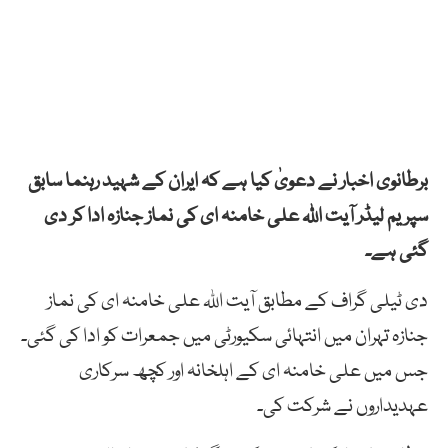
برطانوی اخبار نے دعویٰ کیا ہے کہ ایران کے شہید رہنما سابق
سپریم لیڈر آیت اللہ علی خامنہ ای کی نماز جنازہ ادا کر دی
گئی ہے۔
دی ٹیلی گراف کے مطابق آیت اللہ علی خامنہ ای کی نماز
جنازہ تہران میں انتہائی سکیورٹی میں جمعرات کو ادا کی گئی۔
جس میں علی خامنہ ای کے اہلخانہ اور کچھ سرکاری
عہدیداروں نے شرکت کی۔