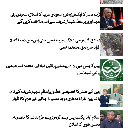
ترک صدر کا ایک روزہ دورہ سعودی عرب کا اعلان، سعودی ولی
عہد اور وزیراعظم شہباز شریف سے اہم ملاقات کریں گے
دمشق کے نواحی علاقے جرمانہ میں منی بس میں دھماکہ، 2
افراد جاں بحق، متعدد زخمی
بیوروکریسی میں بڑے پیمانے پر تقرر و تبادلے، متعدد اہم عہدوں
پر نئی تعیناتیاں
چین کے صدر کا خصوصی خط وزیراعظم شہباز شریف کے نام،
پاک چین شراکت داری مزید مضبوط بنانے کے عزم کا اظہار
اسلام آباد ایکسپریس وے کو موٹروے طرز بنانے کا منصوبہ،
محسن نقوی کا اعلان