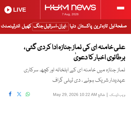
LIVE
7 Aug, 2026
صفحۂ اول
تازہ ترین
پاکستان
دنیا
ایران-اسرائیل جنگ
کھیل
انٹرٹینمنٹ
علی خامنہ ای کی نماز جنازہ ادا کر دی گئی ،
برطانوی اخبار کا دعویٰ
نماز جنازہ میں خامنہ ای کے اہلخانہ اور کچھ سرکاری
عہدیدار شریک ہوئے ، دی ٹیلی گراف
|
شائع
May 29, 2026 10:22 AM
ویب ڈیسک