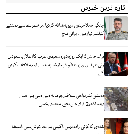
تازہ ترین خبریں
جنگی صلاحیتوں میں اضافہ کر دیا ، ہر خطرے سے نمٹنے
کیلئے تیار ہیں ، ایرانی فوج
ترک صدر کا ایک روزہ دورہ سعودی عرب کا اعلان، سعودی
ولی عہد اور وزیراعظم شہباز شریف سے اہم ملاقات کریں
گے
دمشق کے نواحی علاقے جرمانہ میں منی بس میں
دھماکہ، 2 افراد جاں بحق، متعدد زخمی
شادی کا کوئی ارادہ نہیں، اکیلی بے حد خوش ہوں، امیشا