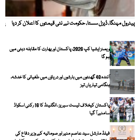
پیٹرول مہنگا، ڈیزل سستا، حکومت نے نئی قیمتوں کا اعلان کر دیا
پنج
ویمنز ایشیا کپ 2026، پاکستان اور بھارت کا مقابلہ دبئی میں
ہو گا
آئندہ 48 گھنٹوں میں بارشوں اور دریاؤں میں طغیانی کا خدشہ،
ہنگامی تیاریاں تیز
پاکستان کیخلاف ٹیسٹ سیریز ، انگلینڈ کا 16 رکنی اسکواڈ
سامنے آ گیا
فیلڈ مارشل سید عاصم منیر اور صومالیہ کے وزیر دفاع کی