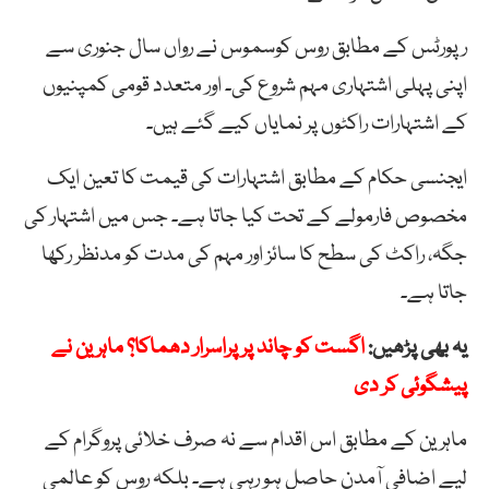
رپورٹس کے مطابق روس کوسموس نے رواں سال جنوری سے
اپنی پہلی اشتہاری مہم شروع کی۔ اور متعدد قومی کمپنیوں
کے اشتہارات راکٹوں پر نمایاں کیے گئے ہیں۔
ایجنسی حکام کے مطابق اشتہارات کی قیمت کا تعین ایک
مخصوص فارمولے کے تحت کیا جاتا ہے۔ جس میں اشتہار کی
جگہ، راکٹ کی سطح کا سائز اور مہم کی مدت کو مدنظر رکھا
جاتا ہے۔
یہ بھی پڑھیں:
اگست کو چاند پر پراسرار دھماکا؟ ماہرین نے
پیشگوئی کر دی
ماہرین کے مطابق اس اقدام سے نہ صرف خلائی پروگرام کے
لیے اضافی آمدن حاصل ہو رہی ہے۔ بلکہ روس کو عالمی