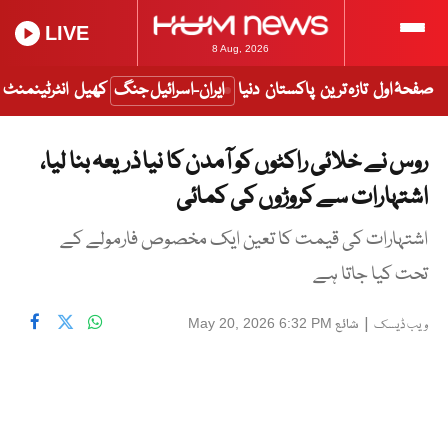
LIVE
8 Aug, 2026
صفحۂ اول
تازہ ترین
پاکستان
دنیا
ایران-اسرائیل جنگ
کھیل
انٹرٹینمنٹ
روس نے خلائی راکٹوں کو آمدن کا نیا ذریعہ بنا لیا،
اشتہارات سے کروڑوں کی کمائی
اشتہارات کی قیمت کا تعین ایک مخصوص فارمولے کے
تحت کیا جاتا ہے
|
شائع
May 20, 2026 6:32 PM
ویب ڈیسک