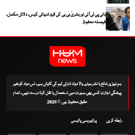
بانی پی ٹی آئی اور بشریٰ بی بی کی قیدِ تنہائی کیس، دلائل مکمل،
فیصلہ محفوظ
ہم نیوز پر شائع یا نشر ہونے والا مواد ادارتی ٹیم کی کاوش ہے۔ اس مواد کو بغیر
پیشگی اجازت کسی بھی صورت میں استعمال یا نقل کرنا درست نہیں۔ تمام
حقوق محفوظ ہیں © 2026
رابطہ کریں
پرائیویسی پالیسی