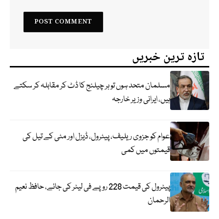
تازہ ترین خبریں
مسلمان متحد ہوں تو ہر چیلنج کا ڈٹ کر مقابلہ کر سکتے
ہیں، ایرانی وزیر خارجہ
عوام کو جزوی ریلیف، پیٹرول، ڈیزل اور مٹی کے تیل کی
قیمتوں میں کمی
پیٹرول کی قیمت 228 روپے فی لیٹر کی جائے، حافظ نعیم
الرحمان