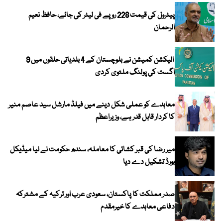
پیٹرول کی قیمت 228 روپے فی لیٹر کی جائے، حافظ نعیم
الرحمان
الیکشن کمیشن نے بلوچستان کے 4 بلدیاتی حلقوں میں 9
اگست کی پولنگ ملتوی کردی
معاہدے کو عملی شکل دینے میں فیلڈ مارشل سید عاصم منیر
کا کردار قابل قدر ہے، وزیراعظم
میر رضا کی قبر کشائی کا معاملہ، سندھ حکومت نے نیا میڈیکل
بورڈ تشکیل دے دیا
صدر مملکت کا پاکستان، سعودی عرب اور ترکیہ کے مشترکہ
دفاعی معاہدے کا خیرمقدم