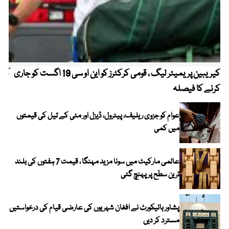
کیریبین پریمیئر لیگ ، قومی کرکٹرز کو این او سی 19 اگست کو جاری
آز
کرنے کا فیصلہ
چھی
عوام کو جزوی ریلیف، پیٹرول، ڈیزل اور مٹی کے تیل کی قیمتوں
میں کمی
عالمی مارکیٹ میں سونا مزید مہنگا ، قیمت 7 ہفتوں کی بلند
ترین سطح پر پہنچ گئی
پشاور ہائیکورٹ نے افغان شہریوں کی عارضی قیام کی درخواستیں
مسترد کر دیں