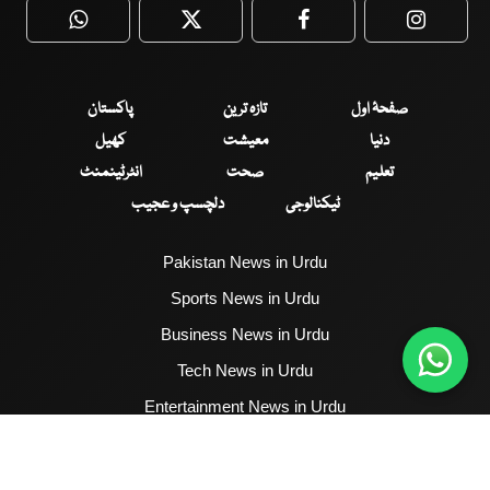
WhatsApp
Twitter
Facebook
Faceboo
صفحۂ اول
تازہ ترین
پاکستان
دنیا
معیشت
کھیل
تعلیم
صحت
انٹرٹینمنٹ
ٹیکنالوجی
دلچسپ و عجیب
Pakistan News in Urdu
Sports News in Urdu
Business News in Urdu
Tech News in Urdu
Entertainment News in Urdu
Health News in Urdu
Hum News English