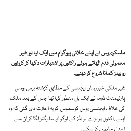
ماسکو: روس نے اپنے خلائی پروگرام میں ایک نیا اور غیر
معمولی قدم اٹھاتے ہوئے راکٹوں پر اشتہارات دکھا کر کروڑوں
روبیلز کمانا شروع کر دیئے۔
غیر ملکی خبر رساں ایجنسی کے مطابق گزشتہ برس روسی
پارلیمنٹ ڈوما نے ایک بل منظور کیا تھا جس کے بعد ملک
کی خلاف ایجنسی روس کوسموس کو یہ اجازت دی گئی کہ وہ
اپنے راکٹوں پر بڑے برانڈز کے لوگو اور سلوگنز لگا کر ان سے
آمدن حاصل کر سکے۔