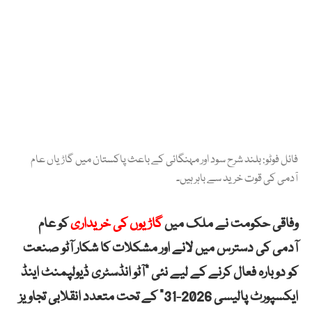
فائل فوٹو: بلند شرح سود اور مہنگائی کے باعث پاکستان میں گاڑیاں عام
آدمی کی قوت خرید سے باہر ہیں۔
وفاقی حکومت نے ملک میں
گاڑیوں کی خریداری
کو عام
آدمی کی دسترس میں لانے اور مشکلات کا شکار آٹو صنعت
کو دوبارہ فعال کرنے کے لیے نئی “آٹو انڈسٹری ڈیولپمنٹ اینڈ
ایکسپورٹ پالیسی 2026-31” کے تحت متعدد انقلابی تجاویز