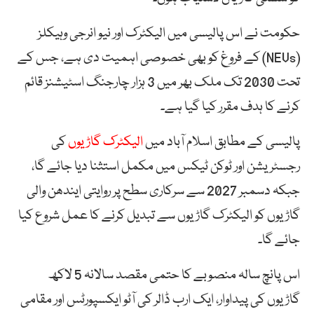
حکومت نے اس پالیسی میں الیکٹرک اور نیو انرجی وہیکلز
(NEVs) کے فروغ کو بھی خصوصی اہمیت دی ہے، جس کے
تحت 2030 تک ملک بھر میں 3 ہزار چارجنگ اسٹیشنز قائم
کرنے کا ہدف مقرر کیا گیا ہے۔
پالیسی کے مطابق اسلام آباد میں
الیکٹرک گاڑیوں
کی
رجسٹریشن اور ٹوکن ٹیکس میں مکمل استثنا دیا جائے گا،
جبکہ دسمبر 2027 سے سرکاری سطح پر روایتی ایندھن والی
گاڑیوں کو الیکٹرک گاڑیوں سے تبدیل کرنے کا عمل شروع کیا
جائے گا۔
اس پانچ سالہ منصوبے کا حتمی مقصد سالانہ 5 لاکھ
گاڑیوں کی پیداوار، ایک ارب ڈالر کی آٹو ایکسپورٹس اور مقامی