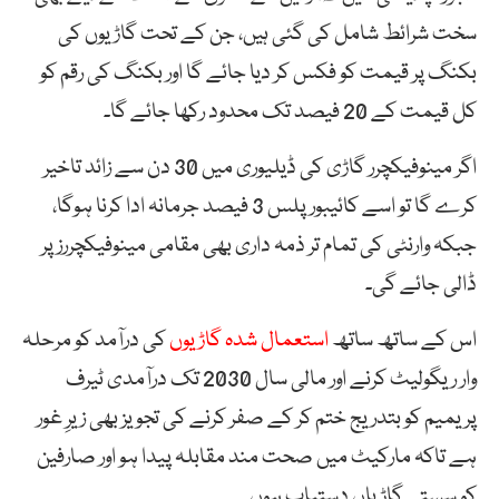
سخت شرائط شامل کی گئی ہیں، جن کے تحت گاڑیوں کی
بکنگ پر قیمت کو فکس کر دیا جائے گا اور بکنگ کی رقم کو
کل قیمت کے 20 فیصد تک محدود رکھا جائے گا۔
اگر مینوفیکچرر گاڑی کی ڈیلیوری میں 30 دن سے زائد تاخیر
کرے گا تو اسے کائیبور پلس 3 فیصد جرمانہ ادا کرنا ہوگا،
جبکہ وارنٹی کی تمام تر ذمہ داری بھی مقامی مینوفیکچررز پر
ڈالی جائے گی۔
اس کے ساتھ ساتھ
استعمال شدہ گاڑیوں
کی درآمد کو مرحلہ
وار ریگولیٹ کرنے اور مالی سال 2030 تک درآمدی ٹیرف
پریمیم کو بتدریج ختم کر کے صفر کرنے کی تجویز بھی زیرِ غور
ہے تاکہ مارکیٹ میں صحت مند مقابلہ پیدا ہو اور صارفین
کو سستی گاڑیاں دستیاب ہوں۔