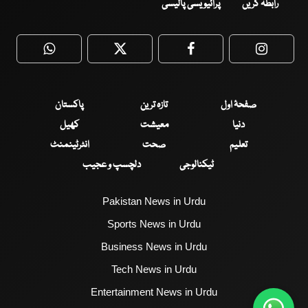
رابطہ کریں
پرائیویسی پالیسی
WhatsApp
Twitter
Facebook
Faceboo
صفحۂ اول
تازہ ترین
پاکستان
دنیا
معیشت
کھیل
تعلیم
صحت
انٹرٹینمنٹ
ٹیکنالوجی
دلچسپ و عجیب
Pakistan News in Urdu
Sports News in Urdu
Business News in Urdu
Tech News in Urdu
Entertainment News in Urdu