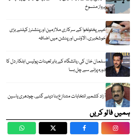
پرواز منسوخ
خیبرپختونخوا کے سرکاری ملازمین اور پنشنرز کیلئے بڑی
خوشخبری، الاؤنس اور پنشن میں اضافہ
سلمان خان کی رہائشگاہ کے باہر تعینات پولیس اہلکار دل کا
دورہ پڑنے سے چل بسا
آزاد کشمیر انتخابات متنازع بنا دیئے گئے، چودھری یاسین
ہمیں فالو کریں
WhatsApp
Twitter
Facebook
Faceboo