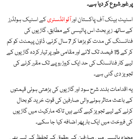
پر غور شروع کر دیا ہے۔
اسٹیٹ بینک آف پاکستان اور
آٹو انڈسٹری
کے اسٹیک ہولڈرز
کے ساتھ زیرِ بحث اس پالیسی کے مطابق، گاڑیوں کی
فنانسنگ کی مدت کو بڑھا کر 7 سال کرنے، ڈاؤن پیمنٹ کو کم
کر کے 15 فیصد تک لانے اور مقامی طور پر تیار کردہ گاڑیوں کے
لیے کار فنانسنگ کی حد ایک کروڑ روپے تک مقرر کرنے کی
تجویز دی گئی ہے۔
یہ اقدامات بلند شرح سود اور گاڑیوں کی بڑھتی ہوئی قیمتوں
کے باعث متاثر ہونے والی صارفین کی قوتِ خرید کو بحال
کرنے کے لیے تجویز کیے گئے ہیں تاکہ مارکیٹ میں گاڑیوں
کی فروخت میں ایک بار پھر اضافہ کیا جا سکے۔
مجوزہ پالیسی میں صارفین کے حقوق کے تحفظ کے لیے بھی