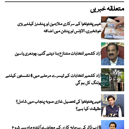
متعلقہ خبریں
خیبرپختونخوا کے سرکاری ملازمین اور پنشنرز کیلئے بڑی
خوشخبری، الاؤنس اور پنشن میں اضافہ
آزاد کشمیر انتخابات متنازع بنا دیئے گئے، چودھری یاسین
آزاد کشمیر انتخابات کے تیسرے مرحلے میں 4 نشستوں کیلئے
پولنگ کل ہو گی
خیبر پختونخوا کی تحصیل غازی صوبہ پنجاب میں شامل؟
حقیقت کیا ہے؟
5 ارب ڈالر کی سرمایہ کاری کے معاہدے آئندہ ماہ سے شروع