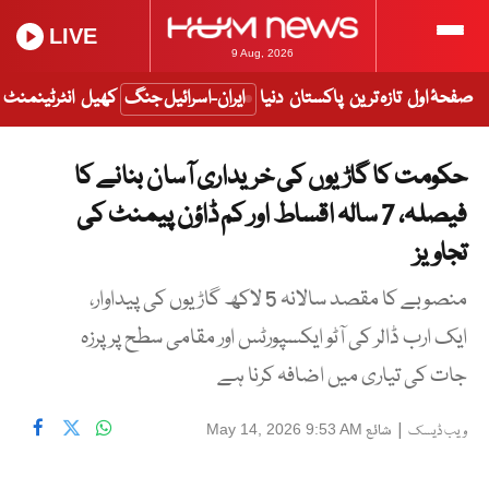
LIVE
9 Aug, 2026
صفحۂ اول
تازہ ترین
پاکستان
دنیا
ایران-اسرائیل جنگ
کھیل
انٹرٹینمنٹ
حکومت کا گاڑیوں کی خریداری آسان بنانے کا
فیصلہ، 7 سالہ اقساط اور کم ڈاؤن پیمنٹ کی
تجاویز
منصوبے کا مقصد سالانہ 5 لاکھ گاڑیوں کی پیداوار،
ایک ارب ڈالر کی آٹو ایکسپورٹس اور مقامی سطح پر پرزہ
جات کی تیاری میں اضافہ کرنا ہے
|
شائع
May 14, 2026 9:53 AM
ویب ڈیسک