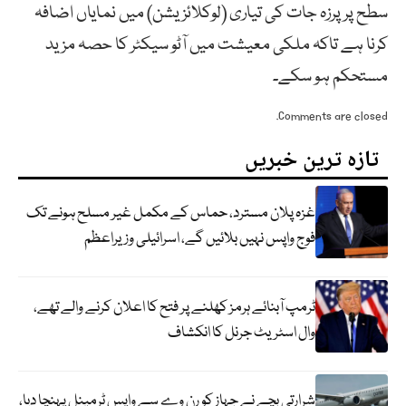
سطح پر پرزہ جات کی تیاری (لوکلائزیشن) میں نمایاں اضافہ
کرنا ہے تاکہ ملکی معیشت میں آٹو سیکٹر کا حصہ مزید
مستحکم ہو سکے۔
Comments are closed.
تازہ ترین خبریں
غزہ پلان مسترد، حماس کے مکمل غیر مسلح ہونے تک
فوج واپس نہیں بلائیں گے، اسرائیلی وزیراعظم
ٹرمپ آبنائے ہرمز کھلنے پر فتح کا اعلان کرنے والے تھے،
وال اسٹریٹ جرنل کا انکشاف
شرارتی بچے نے جہاز کو رن وے سے واپس ٹرمینل پہنچا دیا،