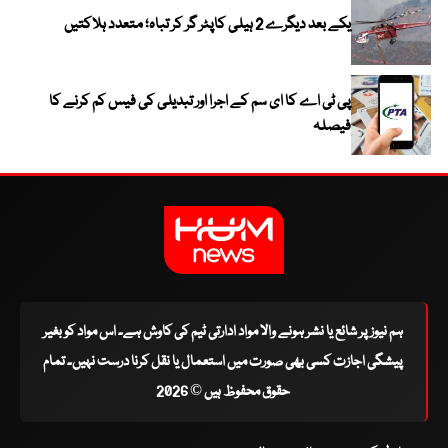
یکے بعد دیگرے 2 ہیلی کاپٹر گر کر تباہ؛ متعدد ہلاکتیں
پی ٹی اے کا ای سم کے اجرا اور تبدیلی کی فیس کم کرنے کا
فیصلہ
ہم نیوز پر شائع یا نشر ہونے والا مواد ادارتی ٹیم کی کاوش ہے۔ اس مواد کو بغیر
پیشگی اجازت کسی بھی صورت میں استعمال یا نقل کرنا درست نہیں۔ تمام
حقوق محفوظ ہیں © 2026