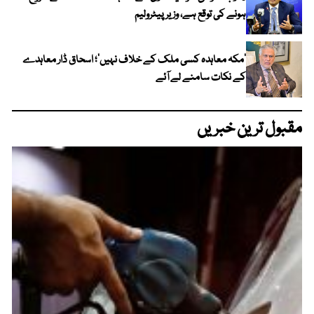
ہونے کی توقع ہے، وزیر پیٹرولیم
‘مکہ معاہدہ کسی ملک کے خلاف نہیں’؛ اسحاق ڈار معاہدے
کے نکات سامنے لے آئے
مقبول ترین خبریں