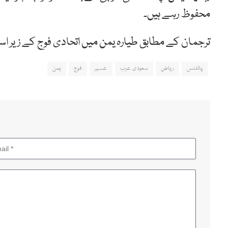
محفوظ رہے ہیں۔
ترجمان کے مطابق طیارہ یمن میں اتحادی فوج کے زیر اس
پائلٹس
ریاض
سعودی عرب
عسیر
فوج
یمن