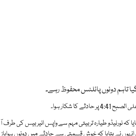
گیا تاہم دونوں پائلٹس محفوظ رہے۔
 کا شکار ہوا۔
ا کہ نورنیڈو طیارہ تربیتی مہم سے واپس ائیر بیس کی طرف آ
۔ انہوں نے بتایا کہ خوش قسمتی سے حادثے میں دونوں ہواباز