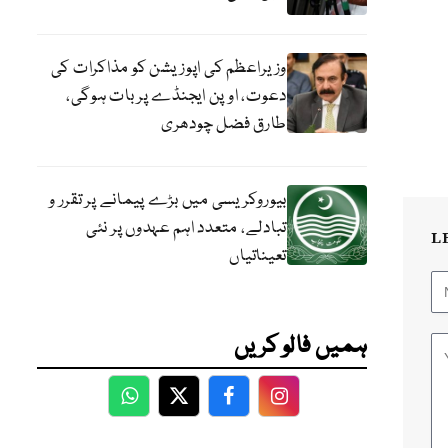
وزیراعظم کی اپوزیشن کو مذاکرات کی
دعوت، اوپن ایجنڈے پر بات ہوگی،
طارق فضل چودھری
بیوروکریسی میں بڑے پیمانے پر تقرر و
تبادلے، متعدد اہم عہدوں پر نئی
L
تعیناتیاں
ہمیں فالو کریں
WhatsApp
Twitter
Facebook
Facebook