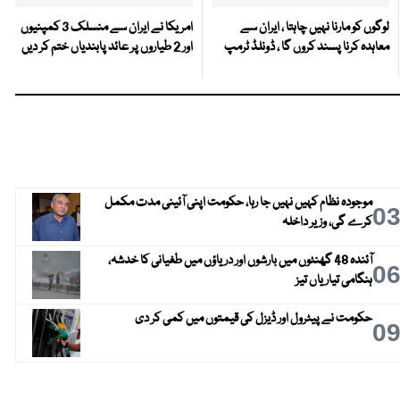
لوگوں کو مارنا نہیں چاہتا ، ایران سے
امریکا نے ایران سے منسلک 3 کمپنیوں
معاہدہ کرنا پسند کروں گا ، ڈونلڈ ٹرمپ
اور 2 طیاروں پر عائد پابندیاں ختم کر دیں
موجودہ نظام کہیں نہیں جا رہا، حکومت اپنی آئینی مدت مکمل
0
کرے گی، وزیر داخلہ
آئندہ 48 گھنٹوں میں بارشوں اور دریاؤں میں طغیانی کا خدشہ،
0
ہنگامی تیاریاں تیز
حکومت نے پیٹرول اور ڈیزل کی قیمتوں میں کمی کر دی
0