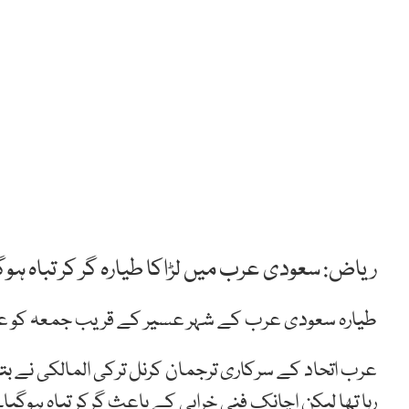
ریاض: سعودی عرب میں لڑاکا طیارہ گر کر تباہ ہو
طیارہ سعودی عرب کے شہر عسیر کے قریب جمعہ کو علی الصبح 4:41 پر حادثے
عرب اتحاد کے سرکاری ترجمان کرنل ترکی المالکی نے بتای
رہا تھا لیکن اچانک فنی خرابی کے باعث گرکر تباہ ہوگیا