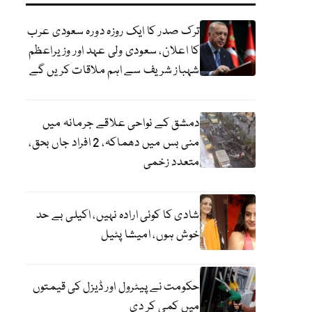
ترک صدر کا ایک روزہ دورہ سعودی عرب
کا اعلان، سعودی ولی عہد اور وزیراعظم
شہباز شریف سے اہم ملاقات کریں گے
دمشق کے نواحی علاقے جرمانہ میں
منی بس میں دھماکہ، 2 افراد جاں بحق،
متعدد زخمی
شادی کا کوئی ارادہ نہیں، اکیلی بے حد
خوش ہوں، امیشا پٹیل
حکومت نے پیٹرول اور ڈیزل کی قیمتوں
میں کمی کر دی