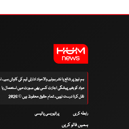
ہم نیوز پر شائع یا نشر ہونے والا مواد ادارتی ٹیم کی کاوش ہے۔ 
مواد کو بغیر پیشگی اجازت کسی بھی صورت میں استعمال یا
نقل کرنا درست نہیں۔ تمام حقوق محفوظ ہیں © 2026
رابطہ کریں
پرائیویسی پالیسی
ہمیں فالو کریں