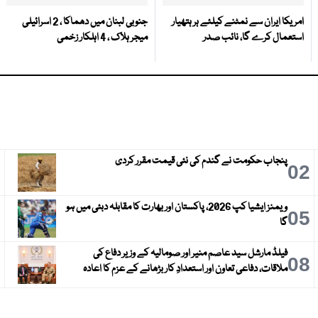
امریکا ایران سے نمٹنے کیلئے ہر ہتھیار
جنوبی لبنان میں دھماکا ، 2 اسرائیلی
استعمال کرے گا، نائب صدر
میجر ہلاک ، 4 اہلکار زخمی
پنجاب حکومت نے گندم کی نئی قیمت مقرر کردی
3
02
ویمنز ایشیا کپ 2026، پاکستان اور بھارت کا مقابلہ دبئی میں ہو
6
05
گا
فیلڈ مارشل سید عاصم منیر اور صومالیہ کے وزیر دفاع کی
9
08
ملاقات، دفاعی تعاون اور استعدادِ کار بڑھانے کے عزم کا اعادہ