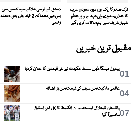
دمشق کے نواحی علاقے جرمانہ میں منی
ترک صدر کا ایک روزہ دورہ سعودی عرب
بس میں دھماکہ، 2 افراد جاں بحق، متعدد
کا اعلان، سعودی ولی عہد اور وزیراعظم
زخمی
شہباز شریف سے اہم ملاقات کریں گے
مقبول ترین خبریں
پیٹرول مہنگا، ڈیزل سستا، حکومت نے نئی قیمتوں کا اعلان کر دیا
01
عالمی مارکیٹ میں سونے کی قیمت میں بڑا اضافہ
04
پاکستان کیخلاف ٹیسٹ سیریز ، انگلینڈ کا 16 رکنی اسکواڈ
07
سامنے آ گیا