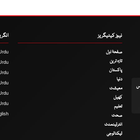
نیوز کیٹیگریز
انگر
صفحۂ اول
Urdu
تازہ ترین
Urdu
پاکستان
Urdu
دنیا
Urdu
اس
معیشت
Urdu
کھیل
Urdu
تعلیم
lish
صحت
انٹرٹینمنٹ
ٹیکنالوجی