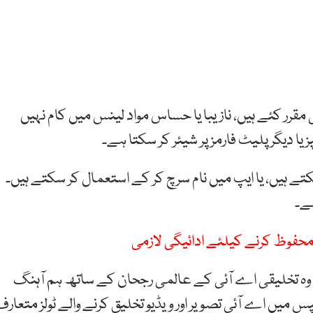
مقرر کئے ہیں، نازیبا یا حساس مواد لینس میں کام نہیں
 دیگر پلیٹ فارمز پر شیئر کر سکتا ہے۔
 ہیں، یا ایپ میں نام سرچ کر کے استعمال کر سکتے ہیں۔
ہے۔
 محفوظ کرنے کیلئے ادائیگی لازمی
ہ تخلیقی اے آئی کے عالمی رجحان کے ساتھ ہم آہنگ
پس میں اے آئی تصویر اور ویڈیو تخلیق کرنے والے ٹولز متعارف