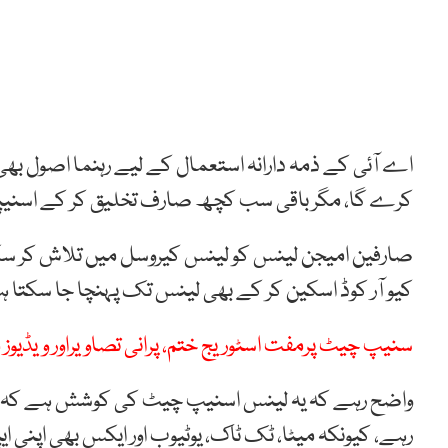
اے آئی کے ذمہ دارانہ استعمال کے لیے رہنما اصول بھی 
کرے گا، مگر باقی سب کچھ صارف تخلیق کر کے اسنیپز یا
صارفین امیجن لینس کو لینس کیروسل میں تلاش کر سکتے
کیو آر کوڈ اسکین کر کے بھی لینس تک پہنچا جا سکتا 
سنیپ چیٹ پرمفت اسٹوریج ختم، پرانی تصاویراور ویڈیوز
واضح رہے کہ یہ لینس اسنیپ چیٹ کی کوشش ہے کہ و
رہے، کیونکہ میٹا، ٹک ٹاک، یوٹیوب اور ایکس بھی اپنی ای