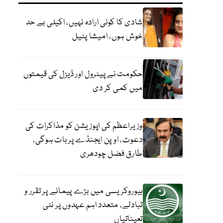
شادی کا کوئی ارادہ نہیں، اکیلی بے حد
خوش ہوں، امیشا پٹیل
حکومت نے پیٹرول اور ڈیزل کی قیمتوں
میں کمی کر دی
وزیراعظم کی اپوزیشن کو مذاکرات کی
دعوت، اوپن ایجنڈے پر بات ہوگی،
طارق فضل چودھری
بیوروکریسی میں بڑے پیمانے پر تقرر و
تبادلے، متعدد اہم عہدوں پر نئی
تعیناتیاں