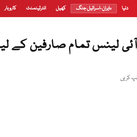
دنیا
ایران-اسرائیل جنگ
کھیل
انٹرٹینمنٹ
کاروبار
ئی لینس تمام صارفین کے لی
ئپ کریں