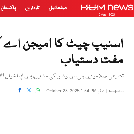
صفحۂ اول
تازہ ترین
پاکستان
6 Aug, 2026
اسنیپ چیٹ کا امیجن اے آ
مفت دستیاب
تخلیقی صلاحیتیں ہی اس لینس کی حد ہیں، بس اپنا خیال ٹا
|
شائع
October 23, 2025 1:54 PM
Noshaba