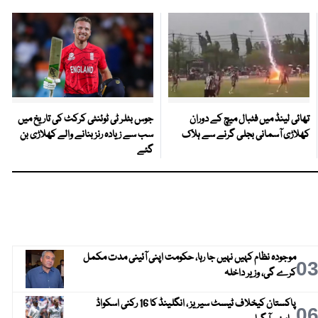
تھائی لینڈ میں فٹبال میچ کے دوران
جوس بٹلر ٹی ٹوئنٹی کرکٹ کی تاریخ میں
کھلاڑی آسمانی بجلی گرنے سے ہلاک
سب سے زیادہ رنز بنانے والے کھلاڑی بن
گئے
موجودہ نظام کہیں نہیں جا رہا، حکومت اپنی آئینی مدت مکمل
0
کرے گی، وزیر داخلہ
پاکستان کیخلاف ٹیسٹ سیریز ، انگلینڈ کا 16 رکنی اسکواڈ
0