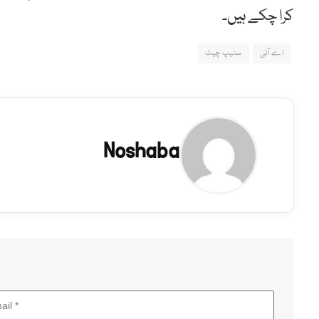
کرا چکے ہیں۔
اے آئی
سنیپ چیٹ
Noshaba