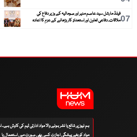
فیلڈ مارشل سید عاصم منیر اور صومالیہ کے وزیر دفاع کی
07
ملاقات، دفاعی تعاون اور استعدادِ کار بڑھانے کے عزم کا اعادہ
ہم نیوز پر شائع یا نشر ہونے والا مواد ادارتی ٹیم کی کاوش ہے۔ 
مواد کو بغیر پیشگی اجازت کسی بھی صورت میں استعمال یا