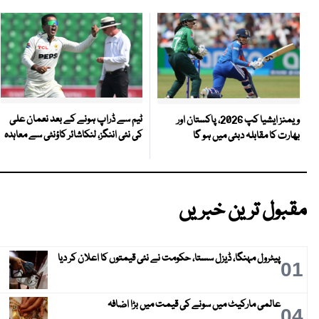
ٹیم سے ڈراپ ہونے کے بعد نعمان علی
ویمنز ایشیا کپ 2026، پاکستان اور
کی نئی اننگز، لنکاشائر کاؤنٹی سے معاہدہ
بھارت کا مقابلہ دبئی میں ہو گا
مقبول ترین خبریں
پیٹرول مہنگا، ڈیزل سستا، حکومت نے نئی قیمتوں کا اعلان کر دیا
01
عالمی مارکیٹ میں سونے کی قیمت میں بڑا اضافہ
04