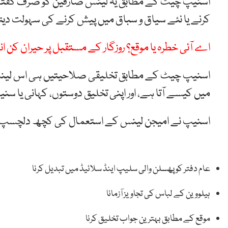
اسنیپ چیٹ کے مطابق یہ لینس صارفین کو صرف گفتگو کے
کرنے یا نئے سیاق و سباق میں پیش کرنے کی سہولت دیتا
اے آئی خطرہ یا موقع؟ روزگار کے مستقبل پر حیران کن 
اسنیپ چیٹ کے مطابق تخلیقی صلاحیتیں ہی اس لینس ک
میں کیسے آتا ہے، اور اپنی تخلیق دوستوں، کہانی یا سن
اسنیپ نے امیجن لینس کے استعمال کی کچھ دلچسپ م
عام دفتر کو پھسلن والی سلیپ اینڈ سلائیڈ میں تبدیل کرنا
ہیلووین کے لباس کی تجاویز آزمانا
موقع کے مطابق بہترین جواب تخلیق کرنا