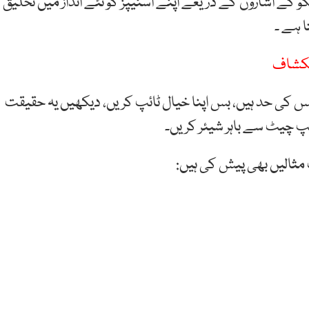
 اشاروں کے ذریعے اپنے اسنیپز کو نئے انداز میں تخلیق
 ہے ۔
انکشاف
ی حد ہیں، بس اپنا خیال ٹائپ کریں، دیکھیں یہ حقیقت
یپ چیٹ سے باہر شیئر کریں۔
ثالیں بھی پیش کی ہیں: