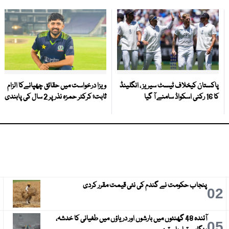
پاکستان کیخلاف ٹیسٹ سیریز ، انگلینڈ
ویزا درخواست میں حقائق چھپانےکا الزام
کا 16 رکنی اسکواڈ سامنے آ گیا
ثابت؛ کرکٹر حمزہ نذر پر 2 سال کی پابندی
پنجاب حکومت نے گندم کی نئی قیمت مقرر کردی
3
02
آئندہ 48 گھنٹوں میں بارشوں اور دریاؤں میں طغیانی کا خدشہ،
6
05