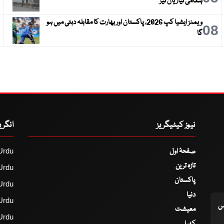
ہنگامی تیاریاں تیز
ویمنز ایشیا کپ 2026، پاکستان اور بھارت کا مقابلہ دبئی میں ہو
9
08
گا
نیوز کیٹیگریز
انگر
صفحۂ اول
Urdu
تازہ ترین
Urdu
پاکستان
Urdu
دنیا
Urdu
اس
معیشت
Urdu
کھیل