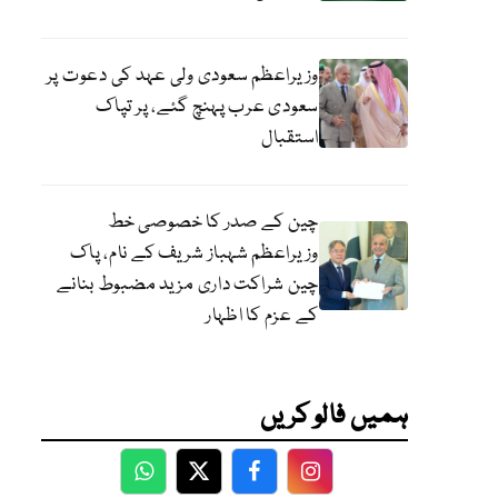
وزیراعظم سعودی ولی عہد کی دعوت پر
سعودی عرب پہنچ گئے، پر تپاک
استقبال
چین کے صدر کا خصوصی خط
وزیراعظم شہباز شریف کے نام، پاک
چین شراکت داری مزید مضبوط بنانے
کے عزم کا اظہار
ہمیں فالو کریں
WhatsApp
Twitter
Facebook
Facebook