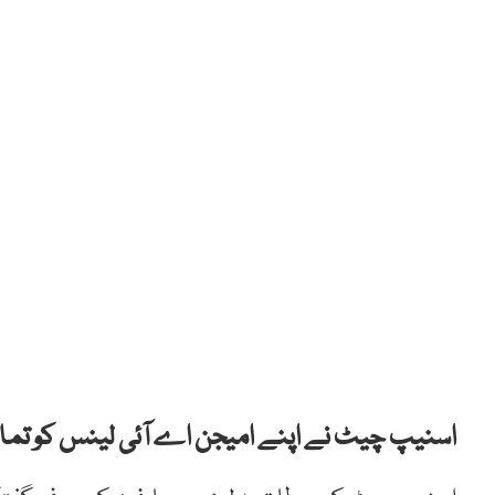
اسنیپ چیٹ نے اپنے امیجن اے آئی لینس کو تما