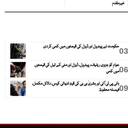
خیرمقدم
حکومت نے پیٹرول اور ڈیزل کی قیمتوں میں کمی کر دی
0
عوام کو جزوی ریلیف، پیٹرول، ڈیزل اور مٹی کے تیل کی قیمتوں
0
میں کمی
بانی پی ٹی آئی اور بشریٰ بی بی کی قیدِ تنہائی کیس، دلائل مکمل،
0
فیصلہ محفوظ