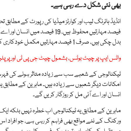
بھی نئی شکل دے رہی ہے۔
بدل چکی ہیں، صرف 1 فیصد مہارتیں مکمل خودکاری کے خطرے میں ہیں۔
واٹس ایپ پر چیٹ بوٹس، بشمول چیٹ جی پی ٹی اور پرپلی
ٹیکنالوجی کے شعبے سب سے زیادہ متاثر ہونے کی فہرست
امکانات دیگر شعبوں سے زیادہ ہیں۔ ماہرین کے مطابق یہ
انسان اور اے آئی مل کر روزگار کریں گے۔
ماہرین کے مطابق یہ ٹیکنالوجی اب خطرہ نہیں بلکہ ایک 
ورکنگ کے نئے مواقع بھی فراہم کر رہی ہے، جو افراد 