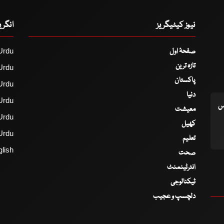
نیوز کیٹیگریز
انگر
صفحۂ اول
Urdu
تازہ ترین
Urdu
پاکستان
Urdu
دنیا
Urdu
اس
معیشت
Urdu
کھیل
Urdu
تعلیم
lish
صحت
انٹرٹینمنٹ
ٹیکنالوجی
دلچسپ و عجیب