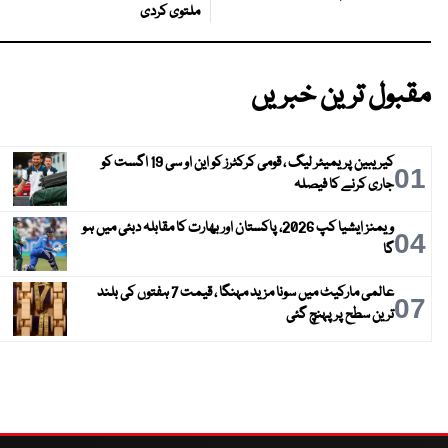
ملتوی کردی
مقبول ترین خبریں
کیریبین پریمیئر لیگ ، قومی کرکٹرز کو این او سی 19 اگست کو
01
جاری کرنے کا فیصلہ
ویمنز ایشیا کپ 2026، پاکستان اور بھارت کا مقابلہ دبئی میں ہو
04
گا
عالمی مارکیٹ میں سونا مزید مہنگا ، قیمت 7 ہفتوں کی بلند
07
ترین سطح پر پہنچ گئی