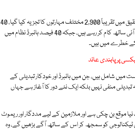
انڈیڈ ہائرنگ لیب اور کوارٹز میڈیا کی رپورٹ کے مطابق تحقیق میں تقریباً 2,900 مختلف مہارتوں کا تجزیہ کیا گیا، 40
فیصد مہارتیں محفوظ ہیں، 19 فیصد میں انسان اور اے آئی ساتھ کام کر رہے ہیں، جبکہ 40 فیصد ہائبرڈ نظام میں
کسی پر پابندی عائد
 میں شامل ہیں، جن میں ہائبرڈ اور خودکار تبدیلی کے
 تبدیلی منفی نہیں بلکہ ایک نئے دور کا آغاز ہے جہاں
نیا موقع بن چکی ہے اور ملازمین کے لیے مددگار اور ریموٹ
اس ٹیکنالوجی کو سمجھ کر اس کے ساتھ آگے بڑھیں گے، وہ