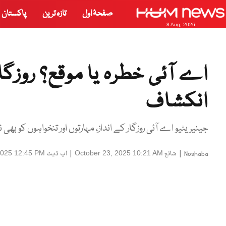
صفحۂ اول
تازہ ترین
پاکستان
8 Aug, 2026
اے آئی خطرہ یا موقع؟ روزگ
انکشاف
جینیریٹیو اے آئی روزگار کے انداز، مہارتوں اور تنخواہوں کو 
|
شائع
|
اپ ڈیٹ
2025 12:45 PM
October 23, 2025 10:21 AM
Noshaba