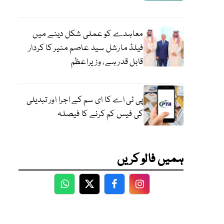
معاہدے کو عملی شکل دینے میں
فیلڈ مارشل سید عاصم منیر کا کردار
قابل قدر ہے، وزیراعظم
پی ٹی اے کا ای سم کے اجرا اور تبدیلی
کی فیس کم کرنے کا فیصلہ
ہمیں فالو کریں
WhatsApp
Twitter
Facebook
Facebook