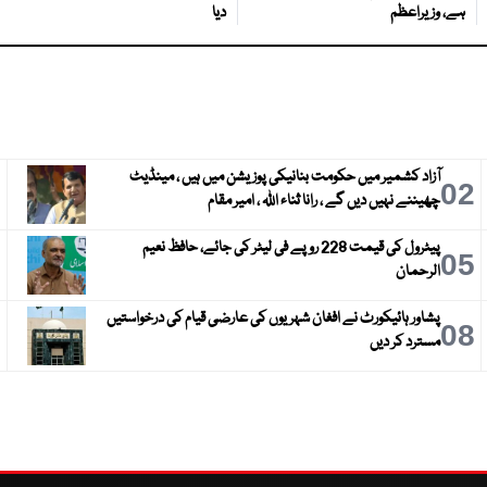
ہے، وزیراعظم
دیا
آزاد کشمیر میں حکومت بنانیکی پوزیشن میں ہیں ، مینڈیٹ
3
02
چھیننے نہیں دیں گے ، رانا ثناء اللہ ، امیر مقام
پیٹرول کی قیمت 228 روپے فی لیٹر کی جائے، حافظ نعیم
6
05
الرحمان
پشاور ہائیکورٹ نے افغان شہریوں کی عارضی قیام کی درخواستیں
9
08
مسترد کر دیں