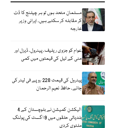
مسلمان متحد ہوں تو ہر چیلنج کا ڈٹ
کر مقابلہ کر سکتے ہیں، ایرانی وزیر
خارجہ
عوام کو جزوی ریلیف، پیٹرول، ڈیزل اور
مٹی کے تیل کی قیمتوں میں کمی
پیٹرول کی قیمت 228 روپے فی لیٹر کی
جائے، حافظ نعیم الرحمان
الیکشن کمیشن نے بلوچستان کے 4
بلدیاتی حلقوں میں 9 اگست کی پولنگ
ملتوی کردی