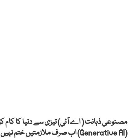
مصنوعی ذہانت ( اے آئی) تیزی سے دنیا کا کام کر
(Generative AI) اب صرف ملازمتیں ختم 