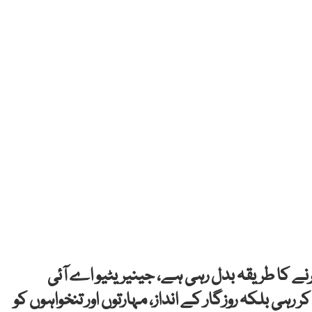
نے کا طریقہ بدل رہی ہے، جینیریٹیو اے آئی
نہیں کر رہی بلکہ روزگار کے انداز، مہارتوں اور تنخواہوں کو