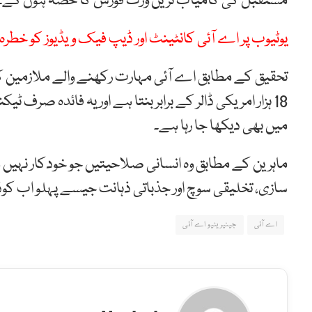
مستقبل کی کامیاب ترین ورک فورس کا حصہ ہوں گے۔
یوٹیوب پر اے آئی کانٹینٹ اور ڈیپ فیک ویڈیوز کو خطرہ،
18 ہزار امریکی ڈالر کے برابر بنتا ہے اور یہ فائدہ صرف
میں بھی دیکھا جا رہا ہے۔
ماہرین کے مطابق وہ انسانی صلاحیتیں جو خودکار نہیں
سازی، تخلیقی سوچ اور جذباتی ذہانت جیسے پہلو اب کو
اے آئی
جینیریٹیو اے آئی