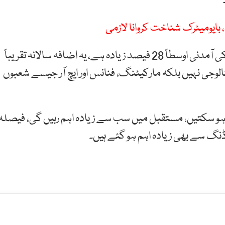
 بایومیٹرک شناخت کروانا لازمی
تحقیق کے مطابق اے آئی مہارت رکھنے والے ملازمین کی آمدنی اوسطاً 28 فیصد زیادہ ہے، یہ اضافہ سالانہ تقریباً
 ٹیکنالوجی نہیں بلکہ مارکیٹنگ، فنانس اور ایچ آر جیسے شعبوں
 ہو سکتیں، مستقبل میں سب سے زیادہ اہم رہیں گی، فیصلہ
ڈنگ سے بھی زیادہ اہم ہو گئے ہیں۔