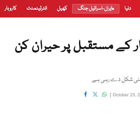
دنیا
ایران-اسرائیل جنگ
کھیل
انٹرٹینمنٹ
کاروبار
ار کے مستقبل پر حیران کن
بھی نئی شکل دے رہی ہے
|
October 23, 