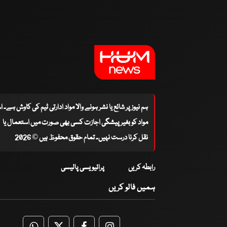
ہم نیوز پر شائع یا نشر ہونے والا مواد ادارتی ٹیم کی کاوش ہے۔ 
مواد کو بغیر پیشگی اجازت کسی بھی صورت میں استعمال یا
نقل کرنا درست نہیں۔ تمام حقوق محفوظ ہیں © 2026
رابطہ کریں
پرائیویسی پالیسی
ہمیں فالو کریں