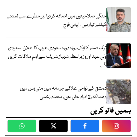
جنگی صلاحیتوں میں اضافہ کر دیا ، ہر خطرے سے نمٹنے
کیلئے تیار ہیں ، ایرانی فوج
ترک صدر کا ایک روزہ دورہ سعودی عرب کا اعلان، سعودی
ولی عہد اور وزیراعظم شہباز شریف سے اہم ملاقات کریں
گے
دمشق کے نواحی علاقے جرمانہ میں منی بس میں
دھماکہ، 2 افراد جاں بحق، متعدد زخمی
ہمیں فالو کریں
WhatsApp
Twitter
Facebook
Faceboo