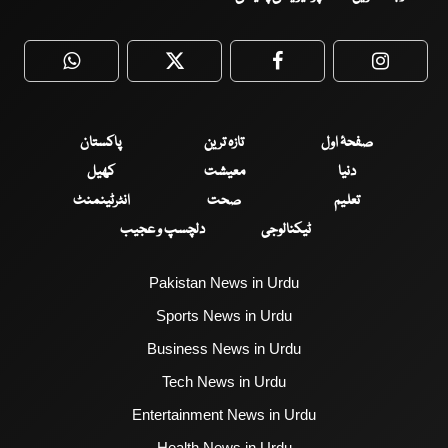
WhatsApp
Twitter
Facebook
Faceboo
صفحۂ اول
تازہ ترین
پاکستان
دنیا
معیشت
کھیل
تعلیم
صحت
انٹرٹینمنٹ
ٹیکنالوجی
دلچسپ و عجیب
Pakistan News in Urdu
Sports News in Urdu
Business News in Urdu
Tech News in Urdu
Entertainment News in Urdu
Health News in Urdu