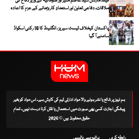
فیلڈ مارشل سید عاصم منیر اور صومالیہ کے وزیر دفاع کی
ملاقات، دفاعی تعاون اور استعدادِ کار بڑھانے کے عزم کا اعادہ
پاکستان کیخلاف ٹیسٹ سیریز ، انگلینڈ کا 16 رکنی اسکواڈ
سامنے آ گیا
ہم نیوز پر شائع یا نشر ہونے والا مواد ادارتی ٹیم کی کاوش ہے۔ اس مواد کو بغیر
پیشگی اجازت کسی بھی صورت میں استعمال یا نقل کرنا درست نہیں۔ تمام
حقوق محفوظ ہیں © 2026
رابطہ کریں
پرائیویسی پالیسی