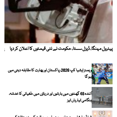
پیٹرول مہنگا، ڈیزل سستا، حکومت نے نئی قیمتوں کا اعلان کر دیا
پنج
ویمنز ایشیا کپ 2026، پاکستان اور بھارت کا مقابلہ دبئی میں
ہو گا
آئندہ 48 گھنٹوں میں بارشوں اور دریاؤں میں طغیانی کا خدشہ،
ہنگامی تیاریاں تیز