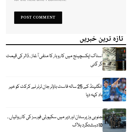
تازہ ترین خبریں
اسٹاک ایکسچینج میں کاروبار کا منفی آغاز ، ڈالر کی قیمت
گر گئی
انگلینڈ کے 25 سالہ فاسٹ باؤلر جان ٹرنر نے کرکٹ کو خیر
باد کہہ دیا
جنوبی وزیرستان اور دیر میں سکیورٹی فورسز کی کارروائیاں ،
10دہشتگرد ہلاک