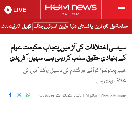
LIVE
7 Aug, 2026
صفحۂ اول
تازہ ترین
پاکستان
دنیا
ایران-اسرائیل جنگ
کھیل
انٹرٹینمنٹ
سیاسی اختلافات کی آڑ میں پنجاب حکومت عوام
کے بنیادی حقوق سلب کر رہی ہے، سہیل آفریدی
خیبر پختونخوا کو آٹے اور گندم کی ترسیل روکنا آئین کی
خلاف ورزی ہے
|
شائع
October 22, 2025 5:19 PM
Ahmed Hussain