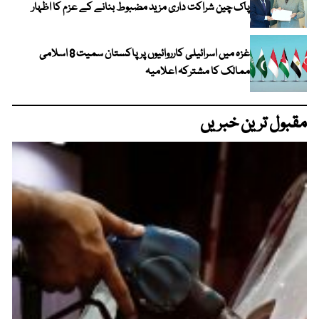
پاک چین شراکت داری مزید مضبوط بنانے کے عزم کا اظہار
غزہ میں اسرائیلی کارروائیوں پر پاکستان سمیت 8 اسلامی
ممالک کا مشترکہ اعلامیہ
مقبول ترین خبریں