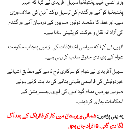
وزیر اعلیٰ خیبر پختونخوا سہیل آفریدی نے کہا کہ خیبر
پختونخوا کو آٹے اور گندم کی ترسیل روکنا آئین کی خلاف ورزی
ہے۔ اور خط کا مقصد دونوں صوبوں کے درمیان آٹے اور گندم
کی آزادانہ نقل و حرکت کو یقینی بنانا ہے۔
انہوں نے کہا کہ سیاسی اختلافات کی آڑ میں پنجاب حکومت
عوام کے بنیادی حقوق سلب کر رہی ہے۔
سہیل آفریدی نے عوام کو سرکاری نرخ نامے کے مطابق اشیائے
خوردونوش کی فراہمی یقینی بنانے کی ہدایت کرتے ہوئے
صوبے بھر میں تمام گوداموں کی فوری رجسٹریشن کے
احکامات جاری کر دیئے۔
یہ بھی پڑھیں:
شمالی وزیرستان میں کار کو فائرنگ کے بعد آگ
لگا دی گئی، 6 افراد جاں بحق