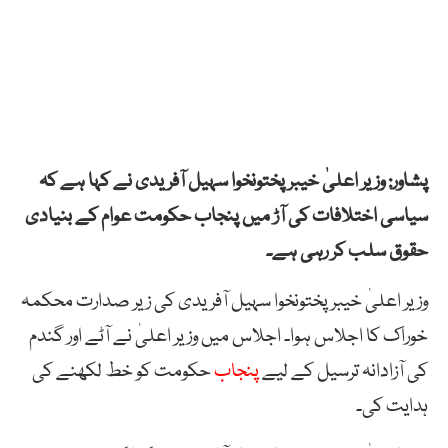
پشاور: وزیر اعلیٰ خیبر پختونخوا سہیل آفریدی نے کہا ہے کہ
سیاسی اختلافات کی آڑ میں پنجاب حکومت عوام کے بنیادی
حقوق سلب کر رہی ہے۔
وزیر اعلیٰ خیبر پختونخوا سہیل آفریدی کی زیر صدارت محکمہ
خوراک کا اجلاس ہوا۔ اجلاس میں وزیر اعلیٰ نے آٹے اور گندم
کی آزادانہ ترسیل کے لیے
پنجاب
حکومت کو خط لکھنے کی
ہدایت کی۔