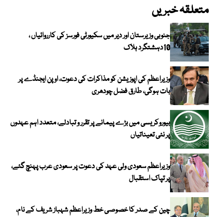
متعلقہ خبریں
جنوبی وزیرستان اور دیر میں سکیورٹی فورسز کی کارروائیاں ،
10دہشتگرد ہلاک
وزیراعظم کی اپوزیشن کو مذاکرات کی دعوت، اوپن ایجنڈے پر
بات ہوگی، طارق فضل چودھری
بیوروکریسی میں بڑے پیمانے پر تقرر و تبادلے، متعدد اہم عہدوں
پر نئی تعیناتیاں
وزیراعظم سعودی ولی عہد کی دعوت پر سعودی عرب پہنچ گئے،
پر تپاک استقبال
چین کے صدر کا خصوصی خط وزیراعظم شہباز شریف کے نام،