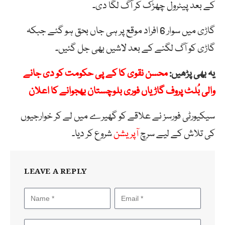
کے بعد پیٹرول چھڑک کر آگ لگا دی۔
گاڑی میں سوار 6 افراد موقع پر ہی جاں بحق ہو گئے جبکہ
گاڑی کو آگ لگنے کے بعد لاشیں بھی جل گئیں۔
یہ بھی پڑھیں:
محسن نقوی کا کے پی حکومت کو دی جانے
والی بُلٹ پروف گاڑیاں فوری بلوچستان بھجوانے کا اعلان
سیکیورٹی فورسز نے علاقے کو گھیرے میں لے کر خوارجیوں
کی تلاش کے لیے سرچ
آپریشن
شروع کر دیا۔
LEAVE A REPLY