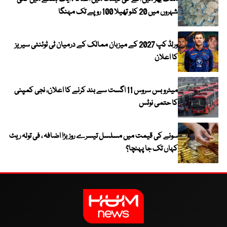
شہروں میں 20 کلو تھیلا 100 روپے تک مہنگا
ورلڈ کپ 2027 کے میزبان ممالک کے درمیان ٹی ٹوئنٹی سیریز
کا اعلان
میٹرو بس سروس 11 اگست سے بند کرنے کا اعلان، نجی کمپنی
کا حتمی نوٹس
سونے کی قیمت میں مسلسل تیسرے روز بڑا اضافہ ، فی تولہ ریٹ
کہاں تک جا پہنچا؟