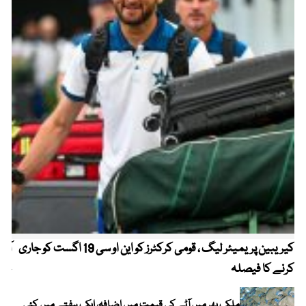
کیریبین پریمیئر لیگ ، قومی کرکٹرز کو این او سی 19 اگست کو جاری
آز
کرنے کا فیصلہ
چھی
ملک بھر میں آٹے کی قیمت میں اضافہ، ایک ہفتے میں کئی