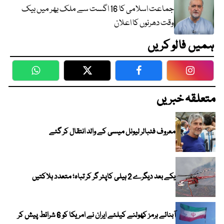
جماعت اسلامی کا 16 اگست سے ملک بھر میں بیک
وقت دھرنوں کا اعلان
ہمیں فالو کریں
WhatsApp
Twitter
Facebook
Faceboo
متعلقہ خبریں
معروف فٹبالر لیونل میسی کے والد انتقال کر گئے
یکے بعد دیگرے 2 ہیلی کاپٹر گر کر تباہ؛ متعدد ہلاکتیں
آبنائے ہرمز کھولنے کیلئے ایران نے امریکا کو 6 شرائط پیش کر