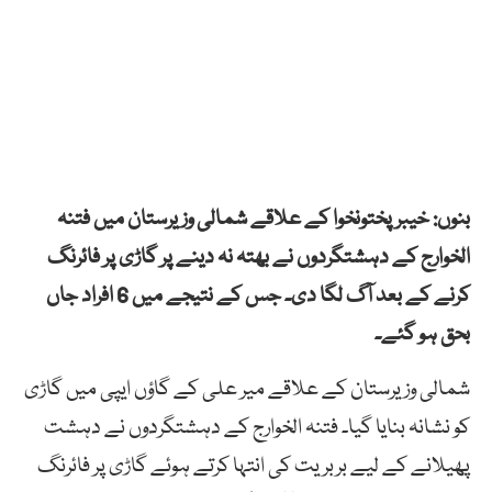
بنوں: خیبر پختونخوا کے علاقے شمالی وزیرستان میں فتنہ
الخوارج کے دہشتگردوں نے بھتہ نہ دینے پر گاڑی پر فائرنگ
کرنے کے بعد آگ لگا دی۔ جس کے نتیجے میں 6 افراد جاں
بحق ہو گئے۔
شمالی وزیرستان کے علاقے میر علی کے گاؤں ایپی میں گاڑی
کو نشانہ بنایا گیا۔ فتنہ الخوارج کے دہشتگردوں نے دہشت
پھیلانے کے لیے بربریت کی انتہا کرتے ہوئے گاڑی پر فائرنگ