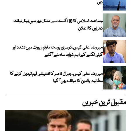
دیں
جماعت اسلامی کا 16 اگست سے ملک بھر میں بیک وقت
دھرنوں کا اعلان
میر رضا علی کیس: دوسری پوسٹ مارٹم رپورٹ میں تشدد اور
گولی لگنے کے اہم شواہد سامنے آگئے
میر رضا علی کیس، جبران ناصر کا تفتیشی ٹیم تبدیل کرنے کا
مطالبہ، والدین کا موقف بھی آ گیا
مقبول ترین خبریں