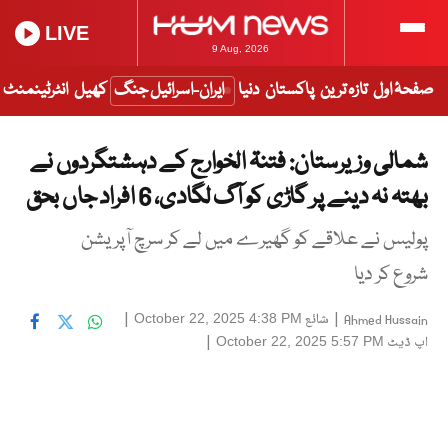
LIVE
9 Aug, 2026
صفحۂ اول
تازہ ترین
پاکستان
دنیا
ایران-اسرائیل جنگ
کھیل
انٹرٹینمنٹ
شمالی وزیرستان: فتنۃ الخوارج کے دہشتگردوں نے
بھتہ نہ دینے پر گاڑی کو آگ لگادی، 6 افراد جاں بحق
پولیس نے علاقے کو گھیرے میں لے کر سرچ آپریشن
شروع کر دیا
|
شائع
|
October 22, 2025 4:38 PM
Ahmed Hussain
اپ ڈیٹ
|
October 22, 2025 5:57 PM