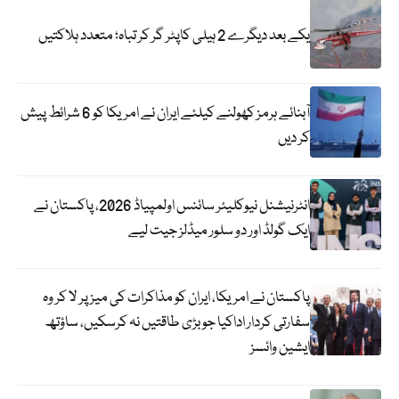
یکے بعد دیگرے 2 ہیلی کاپٹر گر کر تباہ؛ متعدد ہلاکتیں
آبنائے ہرمز کھولنے کیلئے ایران نے امریکا کو 6 شرائط پیش
کر دیں
انٹرنیشنل نیوکلیئر سائنس اولمپیاڈ 2026، پاکستان نے
ایک گولڈ اور دو سلور میڈلز جیت لیے
پاکستان نے امریکا، ایران کو مذاکرات کی میز پر لا کر وہ
سفارتی کردار اداکیا جو بڑی طاقتیں نہ کرسکیں، ساؤتھ
ایشین وائسز