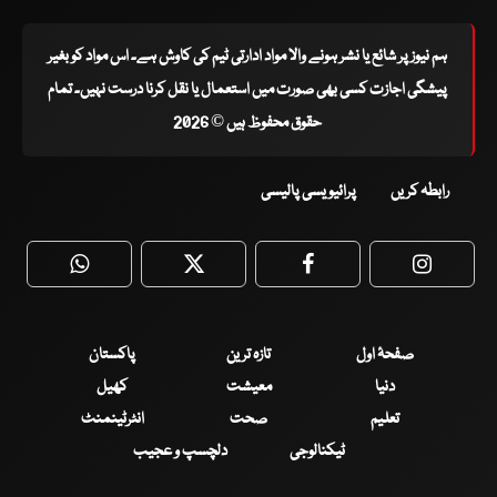
ہم نیوز پر شائع یا نشر ہونے والا مواد ادارتی ٹیم کی کاوش ہے۔ اس مواد کو بغیر
پیشگی اجازت کسی بھی صورت میں استعمال یا نقل کرنا درست نہیں۔ تمام
حقوق محفوظ ہیں © 2026
رابطہ کریں
پرائیویسی پالیسی
WhatsApp
Twitter
Facebook
Faceboo
صفحۂ اول
تازہ ترین
پاکستان
دنیا
معیشت
کھیل
تعلیم
صحت
انٹرٹینمنٹ
ٹیکنالوجی
دلچسپ و عجیب