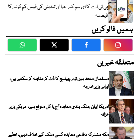
پی ٹی اے کا ای سم کے اجرا اور تبدیلی کی فیس کم کرنے کا
فیصلہ
ہمیں فالو کریں
WhatsApp
Twitter
Facebook
Faceboo
متعلقہ خبریں
مسلمان متحد ہوں تو ہر چیلنج کا ڈٹ کر مقابلہ کر سکتے ہیں،
ایرانی وزیر خارجہ
امریکا ایران جنگ بندی معاہدہ آج یا کل متوقع ہے، امریکی وزیر
خزانہ
مکہ مشترکہ دفاعی معاہدہ کسی ملک کے خلاف نہیں، خطے