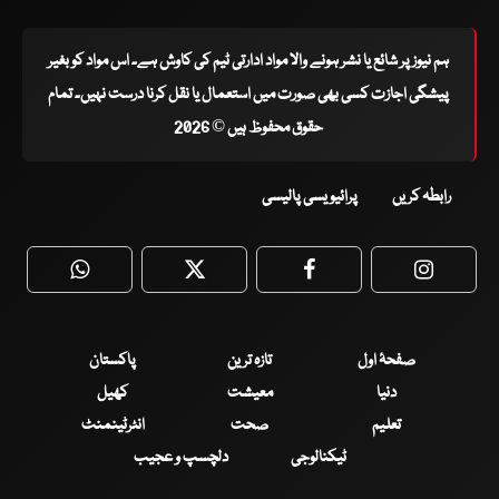
ہم نیوز پر شائع یا نشر ہونے والا مواد ادارتی ٹیم کی کاوش ہے۔ اس مواد کو بغیر
پیشگی اجازت کسی بھی صورت میں استعمال یا نقل کرنا درست نہیں۔ تمام
حقوق محفوظ ہیں © 2026
رابطہ کریں
پرائیویسی پالیسی
WhatsApp
Twitter
Facebook
Faceboo
صفحۂ اول
تازہ ترین
پاکستان
دنیا
معیشت
کھیل
تعلیم
صحت
انٹرٹینمنٹ
ٹیکنالوجی
دلچسپ و عجیب