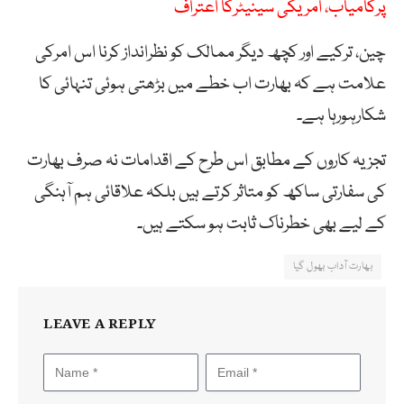
پرکامیاب، امریکی سینیٹرکا اعتراف
چین، ترکیے اور کچھ دیگر ممالک کو نظرانداز کرنا اس امرکی
علامت ہے کہ بھارت اب خطے میں بڑھتی ہوئی تنہائی کا
شکارہورہا ہے۔
تجزیہ کاروں کے مطابق اس طرح کے اقدامات نہ صرف بھارت
کی سفارتی ساکھ کو متاثر کرتے ہیں بلکہ علاقائی ہم آہنگی
کے لیے بھی خطرناک ثابت ہو سکتے ہیں۔
بھارت آداب بھول گیا
LEAVE A REPLY