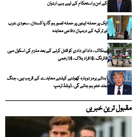
کے امن و استحکام کے لیے ہے، اردوان
ایک پر حملہ تینوں پر حملہ تصور ہو گا، پاکستان ، سعودی عرب
اور ترکیہ کے درمیان دفاعی معاہدہ
بینکاک ، دادا اور دادی کو قتل کرنے کے بعد ملزم کی اسکول میں
فائرنگ ، 8 افراد ہلاک ، 14 زخمی
آبنائے ہرمز دوبارہ کھولنے کیلئے معاہدے کے قریب ہیں ، جنگ
جلد ختم ہو جائے گی ، ڈونلڈ ٹرمپ
مقبول ترین خبریں