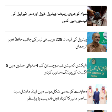
عوام کو جزوی ریلیف، پیٹرول، ڈیزل اور مٹی کے تیل کی
قیمتوں میں کمی
پیٹرول کی قیمت 228 روپے فی لیٹر کی جائے، حافظ نعیم
الرحمان
الیکشن کمیشن نے بلوچستان کے 4 بلدیاتی حلقوں میں 9
اگست کی پولنگ ملتوی کردی
معاہدے کو عملی شکل دینے میں فیلڈ مارشل سید
عاصم منیر کا کردار قابل قدر ہے، وزیراعظم