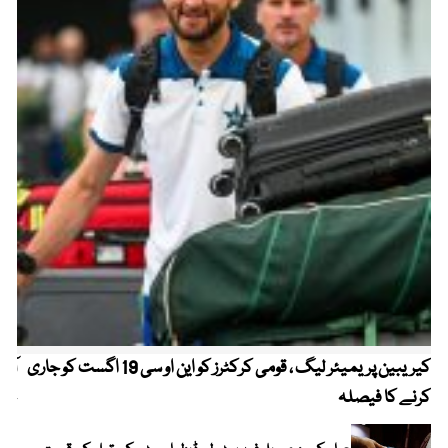
کیریبین پریمیئر لیگ ، قومی کرکٹرز کو این او سی 19 اگست کو جاری
آز
کرنے کا فیصلہ
چھی