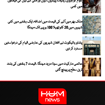
عوام کو جزوی ریلیف، پیٹرول، ڈیزل اور مٹی کے تیل کی قیمتوں
میں کمی
ملک بھر میں آٹے کی قیمت میں اضافہ، ایک ہفتے میں کئی
شہروں میں 20 کلو تھیلا 100 روپے تک مہنگا
پشاور ہائیکورٹ نے افغان شہریوں کی عارضی قیام کی درخواستیں
مسترد کر دیں
عالمی مارکیٹ میں سونا مزید مہنگا ، قیمت 7 ہفتوں کی بلند
ترین سطح پر پہنچ گئی