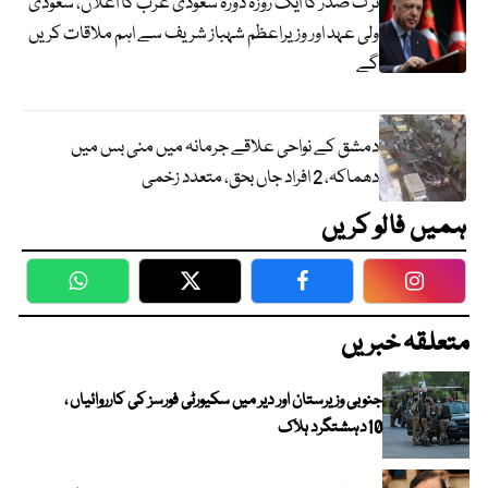
ترک صدر کا ایک روزہ دورہ سعودی عرب کا اعلان، سعودی
ولی عہد اور وزیراعظم شہباز شریف سے اہم ملاقات کریں
گے
دمشق کے نواحی علاقے جرمانہ میں منی بس میں
دھماکہ، 2 افراد جاں بحق، متعدد زخمی
ہمیں فالو کریں
WhatsApp
Twitter
Facebook
Faceboo
متعلقہ خبریں
جنوبی وزیرستان اور دیر میں سکیورٹی فورسز کی کارروائیاں ،
10دہشتگرد ہلاک