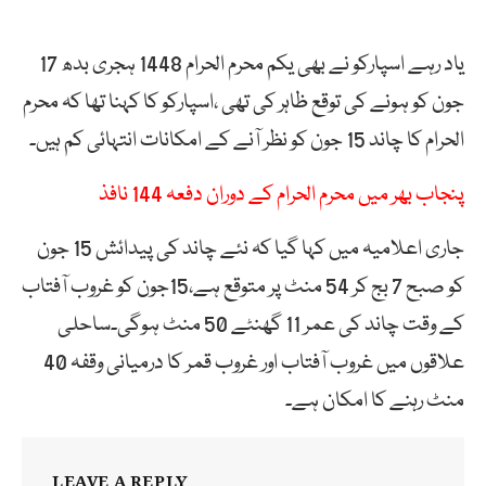
یاد رہے اسپارکو نے بھی ​یکم محرم الحرام 1448 ہجری بدھ 17
جون کو ہونے کی توقع ظاہر کی تھی ،اسپارکو کا کہنا تھا کہ محرم
الحرام کا چاند 15 جون کو نظر آنے کے امکانات انتہائی کم ہیں۔
پنجاب بھر میں محرم الحرام کے دوران دفعہ 144 نافذ
جاری اعلامیہ میں کہا گیا کہ ​نئے چاند کی پیدائش 15 جون
کو صبح 7 بج کر 54 منٹ پر متوقع ہے،15جون کو غروب آفتاب
کے وقت چاند کی عمر 11 گھنٹے 50 منٹ ہوگی۔​ساحلی
علاقوں میں غروب آفتاب اور غروب قمر کا درمیانی وقفہ 40
منٹ رہنے کا امکان ہے۔
LEAVE A REPLY