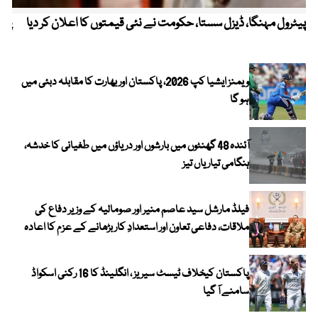
پیٹرول مہنگا، ڈیزل سستا، حکومت نے نئی قیمتوں کا اعلان کر دیا
پنج
ویمنز ایشیا کپ 2026، پاکستان اور بھارت کا مقابلہ دبئی میں
ہو گا
آئندہ 48 گھنٹوں میں بارشوں اور دریاؤں میں طغیانی کا خدشہ،
ہنگامی تیاریاں تیز
فیلڈ مارشل سید عاصم منیر اور صومالیہ کے وزیر دفاع کی
ملاقات، دفاعی تعاون اور استعدادِ کار بڑھانے کے عزم کا اعادہ
پاکستان کیخلاف ٹیسٹ سیریز ، انگلینڈ کا 16 رکنی اسکواڈ
سامنے آ گیا