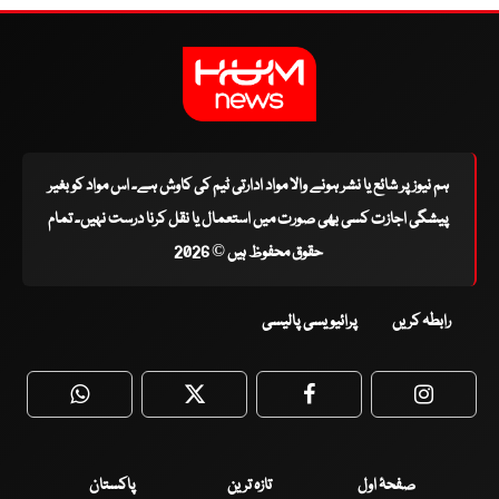
ہم نیوز پر شائع یا نشر ہونے والا مواد ادارتی ٹیم کی کاوش ہے۔ اس مواد کو بغیر
پیشگی اجازت کسی بھی صورت میں استعمال یا نقل کرنا درست نہیں۔ تمام
حقوق محفوظ ہیں © 2026
رابطہ کریں
پرائیویسی پالیسی
WhatsApp
Twitter
Facebook
Faceboo
صفحۂ اول
تازہ ترین
پاکستان