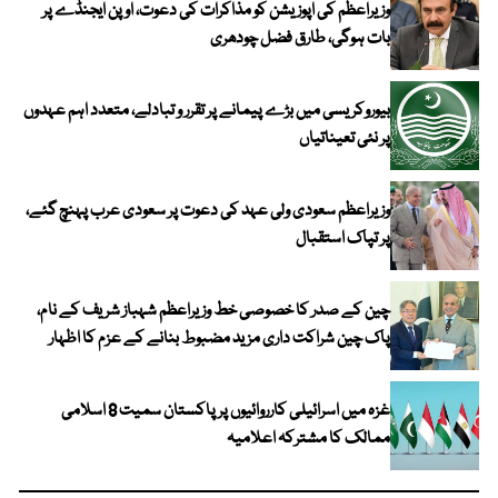
وزیراعظم کی اپوزیشن کو مذاکرات کی دعوت، اوپن ایجنڈے پر
بات ہوگی، طارق فضل چودھری
بیوروکریسی میں بڑے پیمانے پر تقرر و تبادلے، متعدد اہم عہدوں
پر نئی تعیناتیاں
وزیراعظم سعودی ولی عہد کی دعوت پر سعودی عرب پہنچ گئے،
پر تپاک استقبال
چین کے صدر کا خصوصی خط وزیراعظم شہباز شریف کے نام،
پاک چین شراکت داری مزید مضبوط بنانے کے عزم کا اظہار
غزہ میں اسرائیلی کارروائیوں پر پاکستان سمیت 8 اسلامی
ممالک کا مشترکہ اعلامیہ