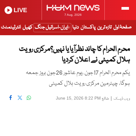
LIVE
7 Aug, 2026
صفحۂ اول
تازہ ترین
پاکستان
دنیا
ایران-اسرائیل جنگ
کھیل
انٹرٹینمنٹ
محرم الحرام کا چاند نظرآیا یا نہیں؟مرکزی رویت
ہلال کمیٹی نے اعلان کردیا
یکم محرم الحرام 17جون ،یوم عاشور 26جون بروز جمعہ
ہوگا، چیئرمین مرکزی رویت ہلال کمیٹی
|
شائع
June 15, 2026 8:22 PM
ویب ڈیسک