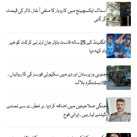
اسٹاک ایکسچینج میں کاروبار کا منفی آغاز ، ڈالر کی قیمت
گر گئی
انگلینڈ کے 25 سالہ فاسٹ باؤلر جان ٹرنر نے کرکٹ کو خیر
باد کہہ دیا
جنوبی وزیرستان اور دیر میں سکیورٹی فورسز کی کارروائیاں ،
10دہشتگرد ہلاک
جنگی صلاحیتوں میں اضافہ کر دیا ، ہر خطرے سے نمٹنے
کیلئے تیار ہیں ، ایرانی فوج