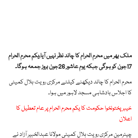
ملک بھر میں محرم الحرام کا چاند نظر نہیں آیا،یکم محرم الحرام
17جون کو ہوگی جبکہ یوم عاشور 26جون بروز جمعہ ہوگا۔
محرم الحرام کا چاند دیکھنے کیلئے مرکزی رویت ہلال کمیٹی
کا اجلاس بادشاہی مسجد لاہور میں ہوا۔
خیبر پختونخوا حکومت کا یکم محرم الحرام پر عام تعطیل کا
اعلان
چیئرمین مرکزی رویت ہلال کمیٹی مولانا عبدالخبیر آزاد نے