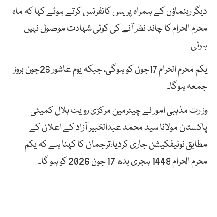
دیگر رہنماؤں کے ہمراہ پریس کانفرنس کرتے ہوئے کہا کہ ماہ
محرم الحرام کا چاند نظر آنے کی کوئی شہادت موصول نہیں
ہوئی۔
یکم محرم الحرام 17جون کو ہوگی، جبکہ یوم عاشور 26جون بروز
جمعہ ہوگا۔
وزارت مذہبی امور نے چیئرمین مرکزی رویت ہلال کمیٹی
پاکستان مولانا سید محمد عبدالخبیر آزاد کے اعلان کے
مطابق نوٹیفکیشن جاری کردیا،ترجمان کا کہنا ہے کہ یکم
محرم الحرام 1448 ہجری بدھ 17 جون 2026 کو ہو گا۔