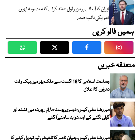
ایران کا آبنائے ہرمز پر ٹول عائد کرنے کا منصوبہ نہیں،
امریکی نائب صدر
ہمیں فالو کریں
WhatsApp
Twitter
Facebook
Faceboo
متعلقہ خبریں
جماعت اسلامی کا 16 اگست سے ملک بھر میں بیک وقت
دھرنوں کا اعلان
میر رضا علی کیس: دوسری پوسٹ مارٹم رپورٹ میں تشدد اور
گولی لگنے کے اہم شواہد سامنے آگئے
میر رضا علی کیس، جبران ناصر کا تفتیشی ٹیم تبدیل کرنے کا