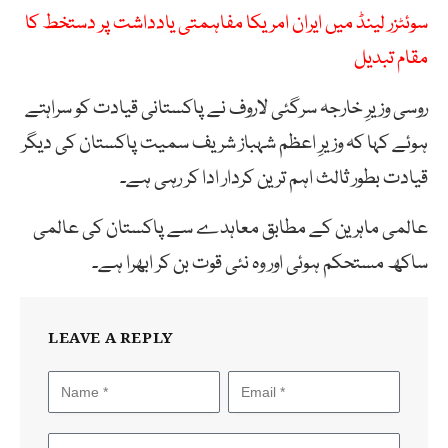
سوئٹزر لینڈ میں ایران امریکا مفاہمتی یادداشت پر دستخط کا
مقام تبدیل
روسی وزیرِ خارجہ سرگئی لاروف نے پاکستانی قیادت کو سراہتے
ہوئے کہا کہ وزیرِ اعظم شہباز شریف سمیت پاکستان کی دیگر
قیادت بطور ثالث اہم ترین کردار ادا کر رہی ہے۔
عالمی ماہرین کے مطابق معاہدے سے پاکستان کی عالمی
ساکھ مستحکم ہوئی اور وہ نئی قوت بن کر ابھرا ہے۔
LEAVE A REPLY