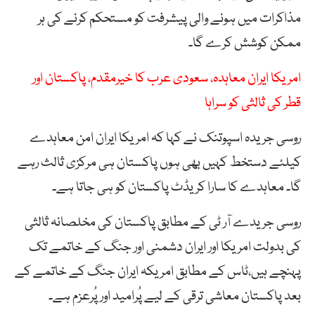
مذاکرات میں ہونے والی پیشرفت کو مستحکم کرنے کی ہر
ممکن کوشش کرے گا۔
امریکا ایران معاہدہ، سعودی عرب کا خیرمقدم، پاکستان اور
قطر کی ثالثی کو سراہا
روسی جریدہ اسپوتنک نے کہا کہ امریکا ایران امن معاہدے
کیلئے دستخط کہیں بھی ہوں پاکستان ہی مرکزی ثالث رہے
گا۔ معاہدے کا سارا کریڈٹ پاکستان کو ہی جاتا ہے۔
روسی جریدے آر ٹی کے مطابق پاکستان کی مخلصانہ ثالثی
کی بدولت امریکا اور ایران دشمنی اور جنگ کے خاتمے تک
پہنچے ہیں،ٹاس کے مطابق امریکہ ایران جنگ کے خاتمے کے
بعد پاکستان معاشی ترقی کے لیے پُرامید اور پُرعزم ہے۔