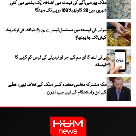
ملک بھر میں آٹے کی قیمت میں اضافہ، ایک ہفتے میں کئی
شہروں میں 20 کلو تھیلا 100 روپے تک مہنگا
سونے کی قیمت میں مسلسل تیسرے روز بڑا اضافہ ، فی تولہ ریٹ
کہاں تک جا پہنچا؟
پی ٹی اے کا ای سم کے اجرا اور تبدیلی کی فیس کم کرنے کا
فیصلہ
مکہ مشترکہ دفاعی معاہدہ کسی ملک کے خلاف نہیں، خطے
کے امن و استحکام کے لیے ہے، اردوان