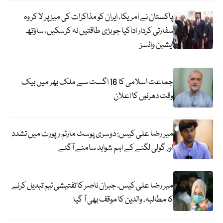
پاکستان نے امریکا، ایران کو مذاکرات کی میز پر لا کر وہ
سفارتی کردار اداکیا جو بڑی طاقتیں نہ کرسکیں، ساؤتھ
ایشین وائسز
جماعت اسلامی کا 16 اگست سے ملک بھر میں بیک
وقت دھرنوں کا اعلان
میر رضا علی کیس: دوسری پوسٹ مارٹم رپورٹ میں تشدد
اور گولی لگنے کے اہم شواہد سامنے آگئے
میر رضا علی کیس، جبران ناصر کا تفتیشی ٹیم تبدیل کرنے
کا مطالبہ، والدین کا موقف بھی آ گیا