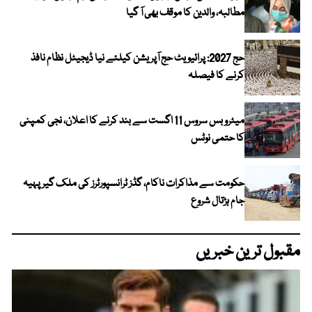
مطالبہ، والدین کا موقف بھی آ گیا
حج 2027: پرائیویٹ حج آپریشن کیلئے نیا ڈیجیٹل نظام نافذ
کرنے کا فیصلہ
میٹرو بس سروس 11 اگست سے بند کرنے کا اعلان، نجی کمپنی
کا حتمی نوٹس
حکومت سے مذاکرات ناکام، گڈز ٹرانسپورٹرز کی ملک گیر پہیہ
جام ہڑتال شروع
مقبول ترین خبریں