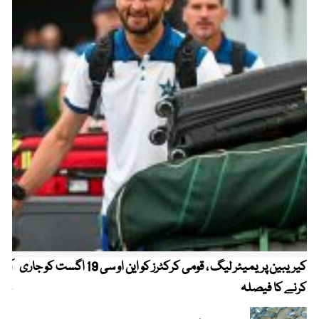
کیریبین پریمیئر لیگ ، قومی کرکٹرز کو این او سی 19 اگست کو جاری
آز
کرنے کا فیصلہ
چھی