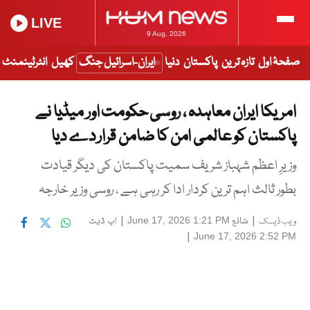
LIVE
9 Aug, 2026
صفحۂ اول
تازہ ترین
پاکستان
دنیا
ایران-اسرائیل جنگ
کھیل
انٹرٹینمنٹ
امریکا ایران معاہدہ ، روسی حکومت اور میڈیا نے
پاکستان کو عالمی امن کا ضامن قرار دے دیا
وزیرِ اعظم شہباز شریف سمیت پاکستان کی دیگر قیادت
بطور ثالث اہم ترین کردار ادا کر رہی ہے ، روسی وزیر خارجہ
|
شائع
|
اپ ڈیٹ
June 17, 2026 1:21 PM
ویب ڈیسک
|
June 17, 2026 2:52 PM