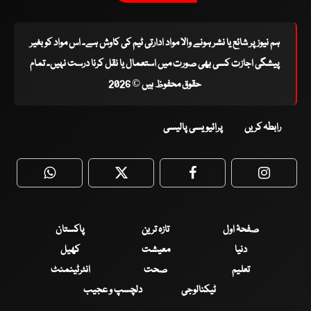
ہم نیوز پر شائع یا نشر ہونے والا مواد ادارتی ٹیم کی کاوش ہے۔ اس مواد کو بغیر
پیشگی اجازت کسی بھی صورت میں استعمال یا نقل کرنا درست نہیں۔ تمام
حقوق محفوظ ہیں © 2026
رابطہ کریں
پرائیویسی پالیسی
WhatsApp
Twitter
Facebook
Faceboo
صفحۂ اول
تازہ ترین
پاکستان
دنیا
معیشت
کھیل
تعلیم
صحت
انٹرٹینمنٹ
ٹیکنالوجی
دلچسپ و عجیب