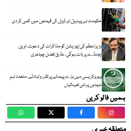
حکومت نے پیٹرول اور ڈیزل کی قیمتوں میں کمی کر دی
وزیراعظم کی اپوزیشن کو مذاکرات کی دعوت، اوپن
ایجنڈے پر بات ہوگی، طارق فضل چودھری
بیوروکریسی میں بڑے پیمانے پر تقرر و تبادلے، متعدد اہم
عہدوں پر نئی تعیناتیاں
ہمیں فالو کریں
WhatsApp
Twitter
Facebook
Faceboo
متعلقہ خبریں