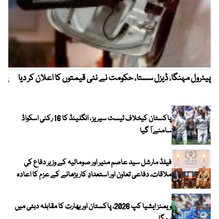
پیٹرول مہنگا، ڈیزل سستا، حکومت نے نئی قیمتوں کا اعلان کر دیا
پنج
پاکستان کیخلاف ٹیسٹ سیریز ، انگلینڈ کا 16 رکنی اسکواڈ
سامنے آ گیا
فیلڈ مارشل سید عاصم منیر اور صومالیہ کے وزیر دفاع کی
ملاقات، دفاعی تعاون اور استعدادِ کار بڑھانے کے عزم کا اعادہ
ویمنز ایشیا کپ 2026، پاکستان اور بھارت کا مقابلہ دبئی میں