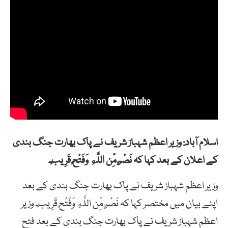
اسلام آباد: وزیر اعظم شہباز شریف نے پاک بھارت جنگ بندی
کے اعلان کے بعد کہا کہ نَصْرٌ مِّن اللَّهِ وَفَتْحٌ قَرِيبٌ۔
وزیر اعظم شہباز شریف نے پاک بھارت جنگ بندی کے بعد
اپنے بیان میں مختصر کہا کہ نَصْرٌ مِّن اللَّهِ وَفَتْحٌ قَرِيبٌ۔ وزیر
اعظم شہباز شریف نے پاک بھارت جنگ بندی کے بعد فتح