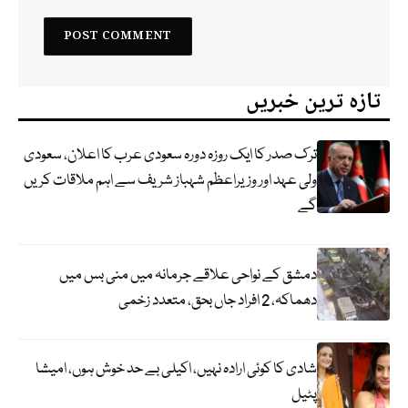
تازہ ترین خبریں
ترک صدر کا ایک روزہ دورہ سعودی عرب کا اعلان، سعودی
ولی عہد اور وزیراعظم شہباز شریف سے اہم ملاقات کریں
گے
دمشق کے نواحی علاقے جرمانہ میں منی بس میں
دھماکہ، 2 افراد جاں بحق، متعدد زخمی
شادی کا کوئی ارادہ نہیں، اکیلی بے حد خوش ہوں، امیشا
پٹیل