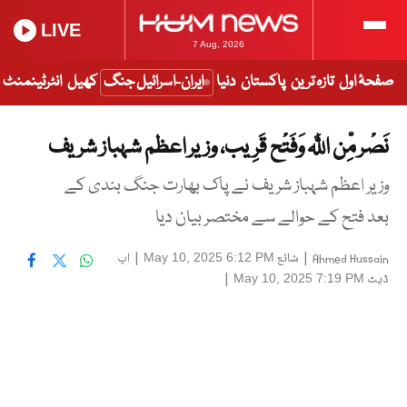
LIVE
7 Aug, 2026
صفحۂ اول
تازہ ترین
پاکستان
دنیا
ایران-اسرائیل جنگ
کھیل
انٹرٹینمنٹ
نَصْر مِّن اللَّہ وَفَتْح قَرِيب، وزیر اعظم شہباز شریف
وزیر اعظم شہباز شریف نے پاک بھارت جنگ بندی کے
بعد فتح کے حوالے سے مختصر بیان دیا
|
شائع
|
اپ
May 10, 2025 6:12 PM
Ahmed Hussain
ڈیٹ
|
May 10, 2025 7:19 PM