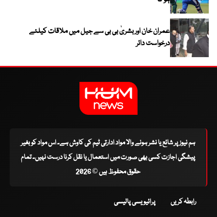
ہو گا
عمران خان اور بشریٰ بی بی سے جیل میں ملاقات کیلئے
درخواست دائر
ہم نیوز پر شائع یا نشر ہونے والا مواد ادارتی ٹیم کی کاوش ہے۔ اس مواد کو بغیر
پیشگی اجازت کسی بھی صورت میں استعمال یا نقل کرنا درست نہیں۔ تمام
حقوق محفوظ ہیں © 2026
رابطہ کریں
پرائیویسی پالیسی