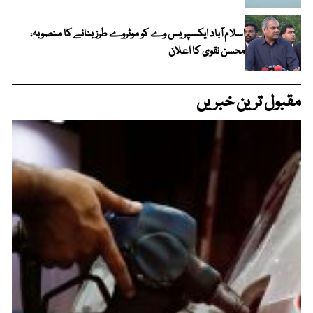
اسلام آباد ایکسپریس وے کو موٹروے طرز بنانے کا منصوبہ،
محسن نقوی کا اعلان
مقبول ترین خبریں