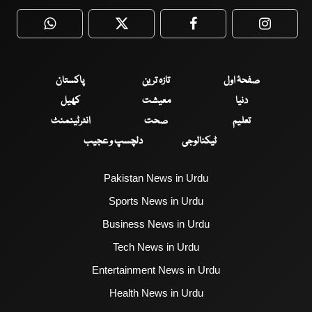
WhatsApp
Twitter
Facebook
Faceboo
صفحۂ اول
تازہ ترین
پاکستان
دنیا
معیشت
کھیل
تعلیم
صحت
انٹرٹینمنٹ
ٹیکنالوجی
دلچسپ و عجیب
Pakistan News in Urdu
Sports News in Urdu
Business News in Urdu
Tech News in Urdu
Entertainment News in Urdu
Health News in Urdu