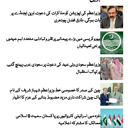
وزیراعظم کی اپوزیشن کو مذاکرات کی دعوت، اوپن ایجنڈے پر
بات ہوگی، طارق فضل چودھری
بیوروکریسی میں بڑے پیمانے پر تقرر و تبادلے، متعدد اہم عہدوں
پر نئی تعیناتیاں
وزیراعظم سعودی ولی عہد کی دعوت پر سعودی عرب پہنچ گئے،
پر تپاک استقبال
چین کے صدر کا خصوصی خط وزیراعظم شہباز شریف کے نام،
پاک چین شراکت داری مزید مضبوط بنانے کے عزم کا اظہار
غزہ میں اسرائیلی کارروائیوں پر پاکستان سمیت 8 اسلامی
ممالک کا مشترکہ اعلامیہ