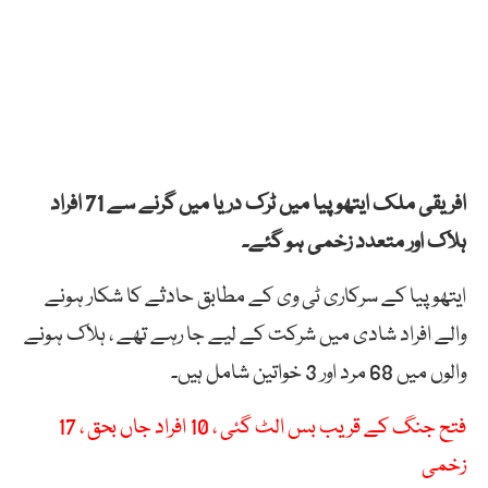
افریقی ملک ایتھوپیا میں ٹرک دریا میں گرنے سے 71 افراد
ہلاک اور متعدد زخمی ہو گئے۔
ایتھوپیا کے سرکاری ٹی وی کے مطابق حادثے کا شکار ہونے
والے افراد شادی میں شرکت کے لیے جا رہے تھے ، ہلاک ہونے
والوں میں 68 مرد اور 3 خواتین شامل ہیں۔
فتح جنگ کے قریب بس الٹ گئی ، 10 افراد جاں بحق ، 17
زخمی