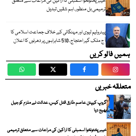
خیبرپختونخوا اسمبلی کا اراکین کی مراعات سے متعلق
ترمیمی بل منظور، اہم شقیں تبدیل
پیٹرولیم لیوی اور مہنگائی کے خلاف جماعت اسلامی کا
آج ملک گیر احتجاج، 510 شاہراہوں پر دھرنوں کا اعلان
ہمیں فالو کریں
WhatsApp
Twitter
Facebook
Faceboo
متعلقہ خبریں
گروپ کیپٹن عاصم طارق قتل کیس، عدالت نے ملزم کو جیل
بھیج دیا
خیبرپختونخوا اسمبلی کا اراکین کی مراعات سے متعلق ترمیمی