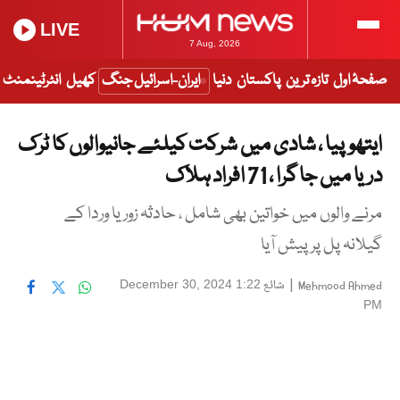
LIVE
7 Aug, 2026
صفحۂ اول
تازہ ترین
پاکستان
دنیا
ایران-اسرائیل جنگ
کھیل
انٹرٹینمنٹ
ایتھوپیا ، شادی میں شرکت کیلئے جانیوالوں کا ٹرک
دریا میں جا گرا ، 71 افراد ہلاک
مرنے والوں میں خواتین بھی شامل ، حادثہ زوریا وردا کے
گیلانہ پل پر پیش آیا
|
شائع
December 30, 2024 1:22
Mehmood Ahmed
PM