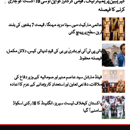
کیریبین پریمیئر لیگ ، قومی کرکٹرز کو این او سی 19 اگست کو جاری
پیٹ
کرنے کا فیصلہ
عالمی مارکیٹ میں سونا مزید مہنگا ، قیمت 7 ہفتوں کی بلند
ترین سطح پر پہنچ گئی
بانی پی ٹی آئی اور بشریٰ بی بی کی قیدِ تنہائی کیس، دلائل مکمل،
فیصلہ محفوظ
فیلڈ مارشل سید عاصم منیر اور صومالیہ کے وزیر دفاع کی
ملاقات، دفاعی تعاون اور استعدادِ کار بڑھانے کے عزم کا اعادہ
پاکستان کیخلاف ٹیسٹ سیریز ، انگلینڈ کا 16 رکنی اسکواڈ
سامنے آ گیا