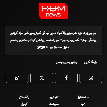
ہم نیوز پر شائع یا نشر ہونے والا مواد ادارتی ٹیم کی کاوش ہے۔ اس مواد کو بغیر
پیشگی اجازت کسی بھی صورت میں استعمال یا نقل کرنا درست نہیں۔ تمام
حقوق محفوظ ہیں © 2026
رابطہ کریں
پرائیویسی پالیسی
WhatsApp
Twitter
Facebook
Faceboo
صفحۂ اول
تازہ ترین
پاکستان
دنیا
معیشت
کھیل