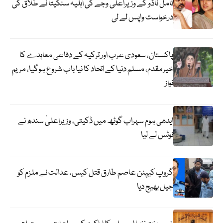
تامل ناڈو کے وزیراعلیٰ وجے کی اہلیہ سنگیتا نے طلاق کی
درخواست واپس لے لی
پاکستان، سعودی عرب اور ترکیہ کے دفاعی معاہدے کا
خیرمقدم، مسلم دنیا کے اتحاد کا نیا باب شروع ہوگیا، مریم
نواز
ایدھی ہوم سہراب گوٹھ میں ڈکیتی، وزیراعلیٰ سندھ نے
نوٹس لے لیا
گروپ کیپٹن عاصم طارق قتل کیس، عدالت نے ملزم کو
جیل بھیج دیا