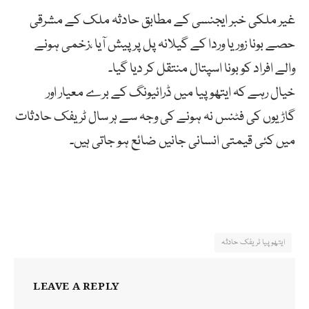
غیر ملکی خبر ایجنسی کے مطابق حادثہ ملک کے مشرقی
حصے بونا زوریا وردا کے گیلانہ پل پر پیش آیا ،زخمی ہونے
والے افراد کو بونا اسپتال منتقل کر دیا گیا۔
خیال رہے کہ ایتھوپیا میں ڈرائیونگ کے برے معیار اور
گاڑیوں کی فٹنس نہ ہونے کی وجہ سے ہر سال ٹریفک حادثات
میں کئی قیمتی انسانی جانیں ضائع ہو جاتی ہیں۔
ایتھوپیا ٹریفک حادثہ
LEAVE A REPLY