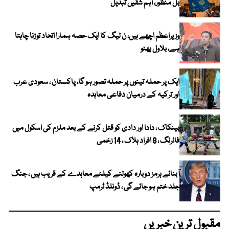
بل منظور، اہم شقیں تبدیل
وزیراعظم اچھے ہیں، ن لیگ کا ایک حصہ ہمارا اتحاد توڑنا چاہتا
ہے، بلاول بھٹو
ایک پر حملہ تینوں پر حملہ تصور ہو گا، پاکستان ، سعودی عرب
اور ترکیہ کے درمیان دفاعی معاہدہ
بینکاک ، دادا اور دادی کو قتل کرنے کے بعد ملزم کی اسکول میں
فائرنگ ، 8 افراد ہلاک ، 14 زخمی
آبنائے ہرمز دوبارہ کھولنے کیلئے معاہدے کے قریب ہیں ، جنگ
جلد ختم ہو جائے گی ، ڈونلڈ ٹرمپ
مقبول ترین خبریں