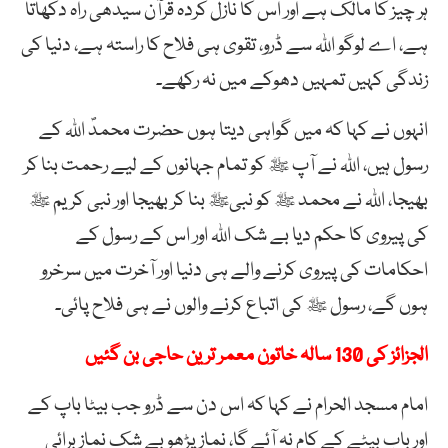
ہر چیز کا مالک ہے اور اس کا نازل کردہ قرآن سیدھی راہ دکھاتا
ہے، اے لوگو اللہ سے ڈرو، تقوی ہی فلاح کا راستہ ہے، دنیا کی
زندگی کہیں تمہیں دھوکے میں نہ رکھے۔
انہوں نے کہا کہ میں گواہی دیتا ہوں حضرت محمدؐ اللہ کے
رسول ہیں، اللہ نے آپ ﷺ کو تمام جہانوں کے لیے رحمت بنا کر
بھیجا، اللہ نے محمد ﷺ کو نبیﷺ بنا کر بھیجا اور نبی کریم ﷺ
کی پیروی کا حکم دیا بے شک اللہ اور اس کے رسول کے
احکامات کی پیروی کرنے والے ہی دنیا اور آخرت میں سرخرو
ہوں گے، رسول ﷺ کی اتباع کرنے والوں نے ہی فلاح پائی۔
الجزائز کی 130 سالہ خاتون معمر ترین حاجی بن گئیں
امام مسجد الحرام نے کہا کہ اس دن سے ڈرو جب بیٹا باپ کے
اور باپ بیٹے کے کام نہ آئے گا، نماز پڑھو بے شک نماز برائی