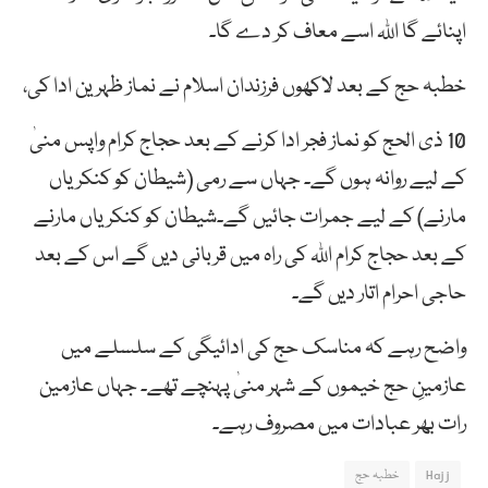
اپنائے گا اللہ اسے معاف کر دے گا۔
خطبہ حج کے بعد لاکھوں فرزندان اسلام نے نماز ظہرین ادا کی،
10 ذی الحج کو نماز فجر ادا کرنے کے بعد حجاج کرام واپس منیٰ
کے لیے روانہ ہوں گے۔ جہاں سے رمی (شیطان کو کنکریاں
مارنے) کے لیے جمرات جائیں گے۔شیطان کو کنکریاں مارنے
کے بعد حجاج کرام اللہ کی راہ میں قربانی دیں گے اس کے بعد
حاجی احرام اتار دیں گے۔
واضح رہے کہ مناسک حج کی ادائیگی کے سلسلے میں
عازمینِ حج خیموں کے شہر منیٰ پہنچے تھے۔ جہاں عازمین
رات بھر عبادات میں مصروف رہے۔
Hajj
خطبہ حج