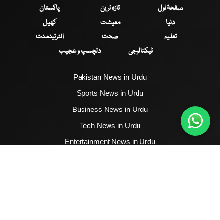
صفحۂ اول
تازہ ترین
پاکستان
دنیا
معیشت
کھیل
تعلیم
صحت
انٹرٹینمنٹ
ٹیکنالوجی
دلچسپ و عجیب
Pakistan News in Urdu
Sports News in Urdu
Business News in Urdu
Tech News in Urdu
Entertainment News in Urdu
Health News in Urdu
Hum News English