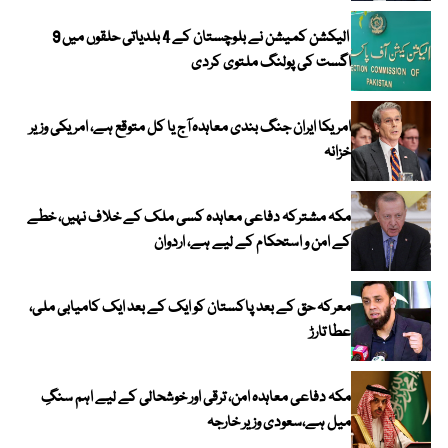
الیکشن کمیشن نے بلوچستان کے 4 بلدیاتی حلقوں میں 9
اگست کی پولنگ ملتوی کردی
امریکا ایران جنگ بندی معاہدہ آج یا کل متوقع ہے، امریکی وزیر
خزانہ
مکہ مشترکہ دفاعی معاہدہ کسی ملک کے خلاف نہیں، خطے
کے امن و استحکام کے لیے ہے، اردوان
معرکہ حق کے بعد پاکستان کو ایک کے بعد ایک کامیابی ملی،
عطا تارڑ
مکہ دفاعی معاہدہ امن، ترقی اور خوشحالی کے لیے اہم سنگِ
میل ہے،سعودی وزیر خارجہ