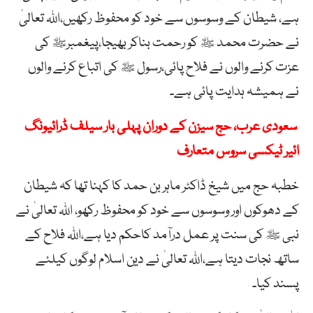
ہے، شیطان کے وسوسوں سے خود کو محفوظ رکھیں،اللہ تعالیٰ
نے حضرت محمد ﷺ کو رحمت بناکر بھیجا،پیغمبرﷺ کی
عزت کرنے والوں نے فلاح پائی،رسول ﷺ کی اتباع کرنے والوں
نے ہمیشہ ہدایت پائی ہے۔
سعودی عرب، حج سیزن کے دوران پہلی بار سیلف ڈرائیونگ
ائیر ٹیکسی سروس متعارف
خطبہ حج میں شیخ ڈاکٹر ماہر بن حمد کا کہنا تھا کہ شیطان
کے دھوکوں اور وسوسوں سے خود کو محفوظ رکھو، اللہ تعالیٰ نے
نبی ﷺ کی سنت پر عمل درآمد کاحکم دیا ہے،اللہ فلاح کے
ساتھ نجات دیتا ہے،اللہ تعالیٰ نے دین اسلام لوگوں کیلئے
پسند کیا۔