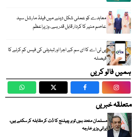
معاہدے کو عملی شکل دینے میں فیلڈ مارشل سید
عاصم منیر کا کردار قابل قدر ہے، وزیراعظم
پی ٹی اے کا ای سم کے اجرا اور تبدیلی کی فیس کم کرنے کا
فیصلہ
ہمیں فالو کریں
WhatsApp
Twitter
Facebook
Faceboo
متعلقہ خبریں
مسلمان متحد ہوں تو ہر چیلنج کا ڈٹ کر مقابلہ کر سکتے ہیں،
ایرانی وزیر خارجہ