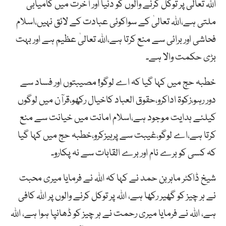
اللہ تعالیٰ پر توکل کرنے والوں کو دنیا اور آخرت میں کامیابی
ملتی ہے،اللہ تعالیٰ کے سواکوئی عبادت کے لائق نہیں،اسلام
فحاشی اور برائی سے منع کرتا ہے،اللہ تعالیٰ عظیم ہے اور بہت
بڑی حکمت والا ہے۔
خطبہ حج میں کہا گیا کہ اے لوگو! مصیبتوں اور فساد سے
دور رہو،زکوۃ اداکرو،حقوق العباد کاخیال رکھو،قرآن میں لوگوں
کیلئے ہدایت موجود ہے،اسلام امانت میں خیانت سے منع
کرتا ہے،اے لوگو،غیبت سے پرہیزکرو،خطبہ حج میں کہا گیا
کہ کسی کو برے نام اور برے القابات سے نہ پکارو۔
شیخ ڈاکٹر ماہربن حمد نے کہا کہ اللہ نے فرمایا میری محبت
نے ہر چیز کو گھیر رکھا ہے، اللہ پر توکل کرنے والوں پر اللہ کافی
ہے، اللہ نے فرمایا میری رحمت نے ہر چیز کو ڈھانپا ہوا ہے، اللہ