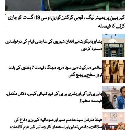
کیریبین پریمیئر لیگ ، قومی کرکٹرز کو این او سی 19 اگست کو جاری
آز
کرنے کا فیصلہ
چھی
پشاور ہائیکورٹ نے افغان شہریوں کی عارضی قیام کی درخواستیں
مسترد کر دیں
عالمی مارکیٹ میں سونا مزید مہنگا ، قیمت 7 ہفتوں کی بلند
ترین سطح پر پہنچ گئی
بانی پی ٹی آئی اور بشریٰ بی بی کی قیدِ تنہائی کیس، دلائل مکمل،
فیصلہ محفوظ
فیلڈ مارشل سید عاصم منیر اور صومالیہ کے وزیر دفاع کی
ملاقات، دفاعی تعاون اور استعدادِ کار بڑھانے کے عزم کا اعادہ