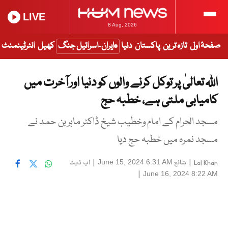
LIVE
8 Aug, 2026
صفحۂ اول
تازہ ترین
پاکستان
دنیا
ایران-اسرائیل جنگ
کھیل
انٹرٹینمنٹ
اللہ تعالیٰ پر توکل کرنے والوں کو دنیا اور آخرت میں
کامیابی ملتی ہے، خطبہ حج
مسجد الحرام کے امام وخطیب شیخ ڈاکٹر ماہر بن حمد نے
مسجد نمرہ میں خطبہ حج دیا
|
شائع
|
اپ ڈیٹ
June 15, 2024 6:31 AM
Lal Khan
|
June 16, 2024 8:22 AM