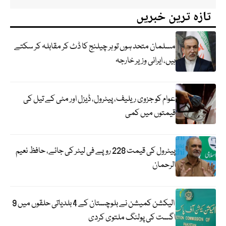
تازہ ترین خبریں
مسلمان متحد ہوں تو ہر چیلنج کا ڈٹ کر مقابلہ کر سکتے
ہیں، ایرانی وزیر خارجہ
عوام کو جزوی ریلیف، پیٹرول، ڈیزل اور مٹی کے تیل کی
قیمتوں میں کمی
پیٹرول کی قیمت 228 روپے فی لیٹر کی جائے، حافظ نعیم
الرحمان
الیکشن کمیشن نے بلوچستان کے 4 بلدیاتی حلقوں میں 9
اگست کی پولنگ ملتوی کردی