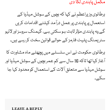
مکمل پابندی لگا دی
برطانوی وزیراعظم نے کہا کہ بچوں کے سوشل میڈیا کے
استعمال پر پابندی پر عمل درآمد کیلئے اقدامات کریں
گے،یہ پابندی مؤثر ثابت ہو سکتی ہے، گیمنگ سروسز اور لائیو
سٹریمنگ پلیٹ فارمز کے حوالے قوانین سخت کر رہے ہیں۔
برطانوی حکومت نے اس سلسلے میں پچھلے ماہ مشاورت کا
آغاز کیا تھا تاکہ 16 سال سے کم عمر بچوں کے سوشل میڈیا اور
سوشل میڈیا سے متعلق آلات کے استعمال کو محدود کیا جا
سکے۔
LEAVE A REPLY