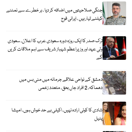
جنگی صلاحیتوں میں اضافہ کر دیا ، ہر خطرے سے نمٹنے
کیلئے تیار ہیں ، ایرانی فوج
ترک صدر کا ایک روزہ دورہ سعودی عرب کا اعلان، سعودی
ولی عہد اور وزیراعظم شہباز شریف سے اہم ملاقات کریں
گے
دمشق کے نواحی علاقے جرمانہ میں منی بس میں
دھماکہ، 2 افراد جاں بحق، متعدد زخمی
شادی کا کوئی ارادہ نہیں، اکیلی بے حد خوش ہوں، امیشا
پٹیل