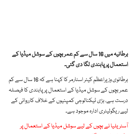
برطانیہ میں 16 سال سے کم عمر بچوں کے سوشل میڈیا کے
استعمال پر پابندی لگا دی گئی۔
برطانوی وزیراعظم کیئر اسٹارمر کا کہنا ہے کہ 16 سال سے کم
عمر بچوں کے سوشل میڈیا کے استعمال پر پابندی کا فیصلہ
درست ہے، بڑی ٹیکنالوجی کمپنیوں کے خلاف کارروائی کے
لیے ریگولیٹری ادارہ موجود ہے۔
آسٹریلیا نے بچوں کے لیے سوشل میڈیا کے استعمال پر