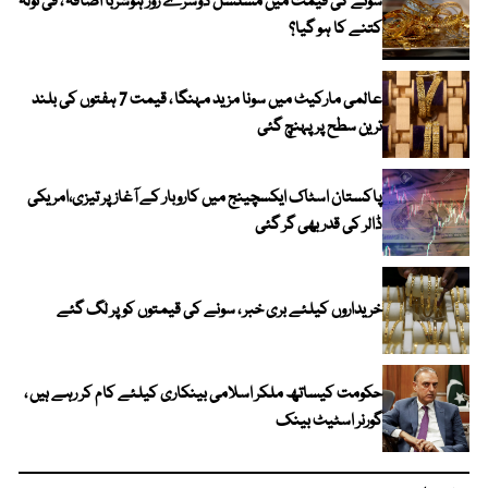
سونے کی قیمت میں مسلسل دوسرے روز ہوشربا اضافہ ، فی تولہ
کتنے کا ہو گیا؟
عالمی مارکیٹ میں سونا مزید مہنگا ، قیمت 7 ہفتوں کی بلند
ترین سطح پر پہنچ گئی
پاکستان اسٹاک ایکسچینج میں کاروبار کے آغاز پر تیزی،امریکی
ڈالر کی قدر بھی گر گئی
خریداروں کیلئے بری خبر ، سونے کی قیمتوں کو پر لگ گئے
حکومت کیساتھ ملکر اسلامی بینکاری کیلئے کام کر رہے ہیں ،
گورنر اسٹیٹ بینک