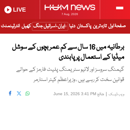
LIVE
7 Aug, 2026
صفحۂ اول
تازہ ترین
پاکستان
دنیا
ایران-اسرائیل جنگ
کھیل
انٹرٹینمنٹ
برطانیہ میں 16 سال سے کم عمر بچوں کے سوشل
میڈیا کے استعمال پر پابندی
گیمنگ سروسز اور لائیو سٹریمنگ پلیٹ فارمز کے حوالے
قوانین سخت کر رہے ہیں ، وزیراعظم کیئر اسٹارمر
|
شائع
June 15, 2026 3:41 PM
ویب ڈیسک