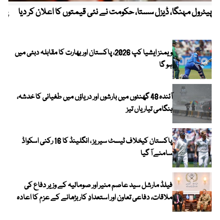
پیٹرول مہنگا، ڈیزل سستا، حکومت نے نئی قیمتوں کا اعلان کر دیا
پنج
ویمنز ایشیا کپ 2026، پاکستان اور بھارت کا مقابلہ دبئی میں
ہو گا
آئندہ 48 گھنٹوں میں بارشوں اور دریاؤں میں طغیانی کا خدشہ،
ہنگامی تیاریاں تیز
پاکستان کیخلاف ٹیسٹ سیریز ، انگلینڈ کا 16 رکنی اسکواڈ
سامنے آ گیا
فیلڈ مارشل سید عاصم منیر اور صومالیہ کے وزیر دفاع کی
ملاقات، دفاعی تعاون اور استعدادِ کار بڑھانے کے عزم کا اعادہ