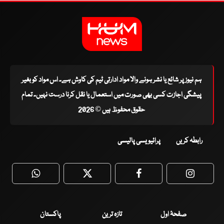
ہم نیوز پر شائع یا نشر ہونے والا مواد ادارتی ٹیم کی کاوش ہے۔ اس مواد کو بغیر
پیشگی اجازت کسی بھی صورت میں استعمال یا نقل کرنا درست نہیں۔ تمام
حقوق محفوظ ہیں © 2026
رابطہ کریں
پرائیویسی پالیسی
WhatsApp
Twitter
Facebook
Faceboo
صفحۂ اول
تازہ ترین
پاکستان