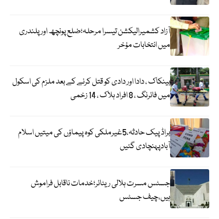
آزاد کشمیرالیکشن تیسرا مرحلہ؛ضلع پونچھ اور پلندری
میں انتخابات مؤخر
بینکاک ، دادا اور دادی کو قتل کرنے کے بعد ملزم کی اسکول
میں فائرنگ ، 8 افراد ہلاک ، 14 زخمی
براڈ پیک حادثہ،5غیرملکی کوہ پیماؤں کی میتیں اسلام
آبادپہنچادی گئیں
جسٹس مسرت ہلالی ریٹائر؛خدمات ناقابل فراموش
ہیں،چیف جسٹس