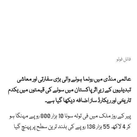
فائل فوٹو
عالمی منڈی میں رونما ہونے والی بڑی سفارتی اور معاشی
تبدیلیوں کے زیرِ اثر پاکستان میں سونے کی قیمتوں میں یکدم
تاریخی اور ریکارڈ ساز اضافہ دیکھا گیا ہے۔
پیر کے روز ملک میں فی تولہ سونا 10 ہزار 800 روپے مہنگا ہو
کر 4 لاکھ 55 ہزار 136 روپے کی بلند ترین سطح پر پہنچ گیا