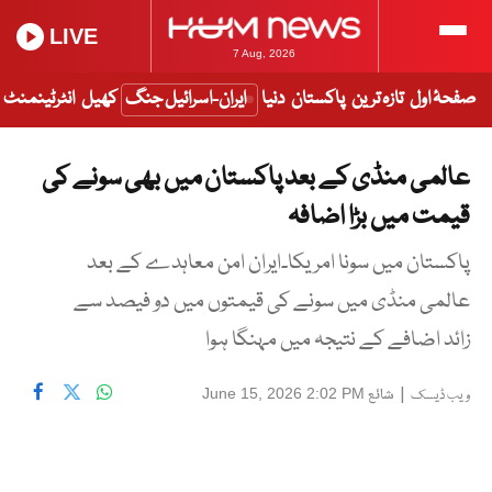
LIVE
7 Aug, 2026
صفحۂ اول
تازہ ترین
پاکستان
دنیا
ایران-اسرائیل جنگ
کھیل
انٹرٹینمنٹ
عالمی منڈی کے بعد پاکستان میں بھی سونے کی
قیمت میں بڑا اضافہ
پاکستان میں سونا امریکا۔ایران امن معاہدے کے بعد
عالمی منڈی میں سونے کی قیمتوں میں دو فیصد سے
زائد اضافے کے نتیجہ میں مہنگا ہوا
|
شائع
June 15, 2026 2:02 PM
ویب ڈیسک