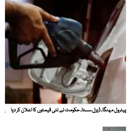
پیٹرول مہنگا، ڈیزل سستا، حکومت نے نئی قیمتوں کا اعلان کر دیا
پنج