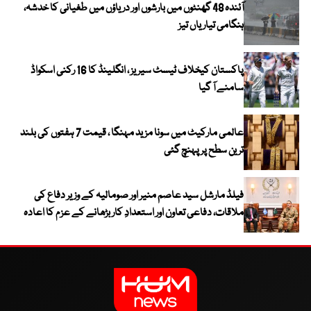
آئندہ 48 گھنٹوں میں بارشوں اور دریاؤں میں طغیانی کا خدشہ،
ہنگامی تیاریاں تیز
پاکستان کیخلاف ٹیسٹ سیریز ، انگلینڈ کا 16 رکنی اسکواڈ
سامنے آ گیا
عالمی مارکیٹ میں سونا مزید مہنگا ، قیمت 7 ہفتوں کی بلند
ترین سطح پر پہنچ گئی
فیلڈ مارشل سید عاصم منیر اور صومالیہ کے وزیر دفاع کی
ملاقات، دفاعی تعاون اور استعدادِ کار بڑھانے کے عزم کا اعادہ