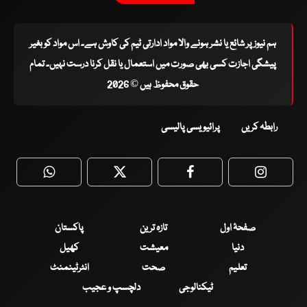
ہم نیوز پر شائع یا نشر ہونے والا مواد ادارتی ٹیم کی کاوش ہے۔ اس مواد کو بغیر
پیشگی اجازت کسی بھی صورت میں استعمال یا نقل کرنا درست نہیں۔ تمام
حقوق محفوظ ہیں © 2026
رابطہ کریں
پرائیویسی پالیسی
WhatsApp
Twitter
Facebook
Faceboo
صفحۂ اول
تازہ ترین
پاکستان
دنیا
معیشت
کھیل
تعلیم
صحت
انٹرٹینمنٹ
ٹیکنالوجی
دلچسپ و عجیب