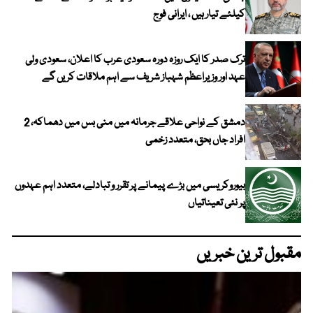
کیلئے تیار ہیں ، ایرانی فوج
ترک صدر کا ایک روزہ دورہ سعودی عرب کا اعلان، سعودی ولی
عہد اور وزیراعظم شہباز شریف سے اہم ملاقات کریں گے
دمشق کے نواحی علاقے جرمانہ میں منی بس میں دھماکہ، 2
افراد جاں بحق، متعدد زخمی
بیوروکریسی میں بڑے پیمانے پر تقرر و تبادلے، متعدد اہم عہدوں
پر نئی تعیناتیاں
مقبول ترین خبریں