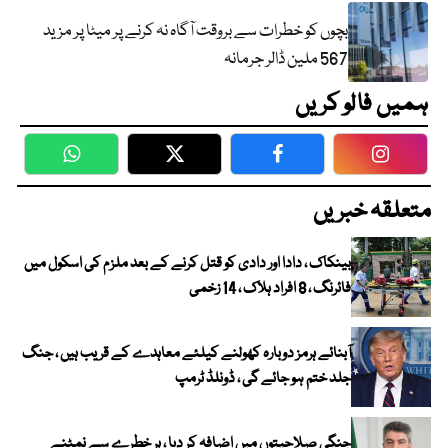
بچوں کو خطرات سے بروقت آگاہ نہ کرنے پر میٹا پر مزید
567 ملین ڈالر جرمانہ
ہمیں فالو کریں
WhatsApp
Twitter
Facebook
Faceboo
متعلقہ خبریں
بینکاک ، دادا اور دادی کو قتل کرنے کے بعد ملزم کی اسکول میں
فائرنگ ، 8 افراد ہلاک ، 14 زخمی
آبنائے ہرمز دوبارہ کھولنے کیلئے معاہدے کے قریب ہیں ، جنگ
جلد ختم ہو جائے گی ، ڈونلڈ ٹرمپ
جنگی صلاحیتوں میں اضافہ کر دیا ، ہر خطرے سے نمٹنے