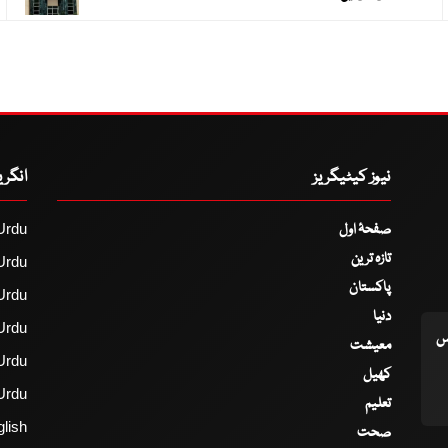
نیوز کیٹیگریز
انگر
صفحۂ اول
Urdu
تازہ ترین
Urdu
پاکستان
Urdu
دنیا
Urdu
اس
معیشت
Urdu
کھیل
Urdu
تعلیم
lish
صحت