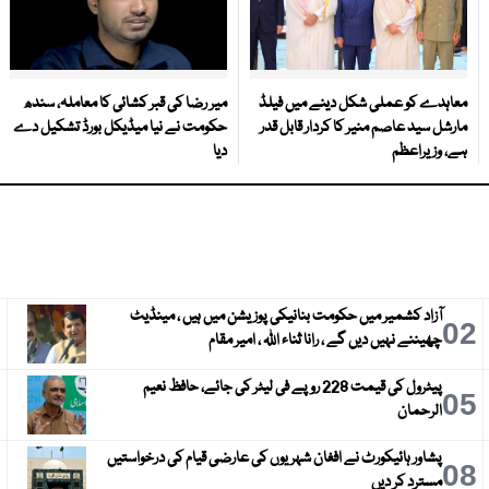
معاہدے کو عملی شکل دینے میں فیلڈ
میر رضا کی قبر کشائی کا معاملہ، سندھ
مارشل سید عاصم منیر کا کردار قابل قدر
حکومت نے نیا میڈیکل بورڈ تشکیل دے
ہے، وزیراعظم
دیا
آزاد کشمیر میں حکومت بنانیکی پوزیشن میں ہیں ، مینڈیٹ
3
02
چھیننے نہیں دیں گے ، رانا ثناء اللہ ، امیر مقام
پیٹرول کی قیمت 228 روپے فی لیٹر کی جائے، حافظ نعیم
6
05
الرحمان
پشاور ہائیکورٹ نے افغان شہریوں کی عارضی قیام کی درخواستیں
9
08
مسترد کر دیں