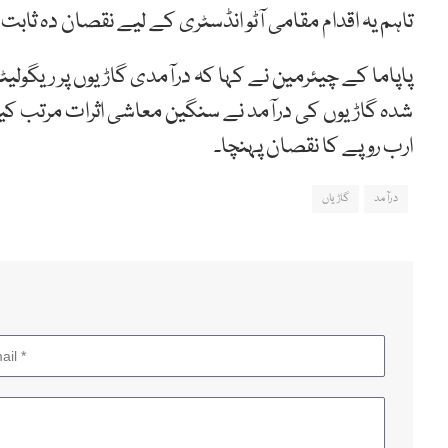
تاہم یہ اقدام مقامی آٹو انڈسٹری کے لیے نقصان دہ ثابت 
پاپاما کے چیئرمین نے کہا کہ درآمدی گاڑیوں پر ریگول
ارب روپے کا نقصان پہنچا۔
درآمد
گاڑیاں