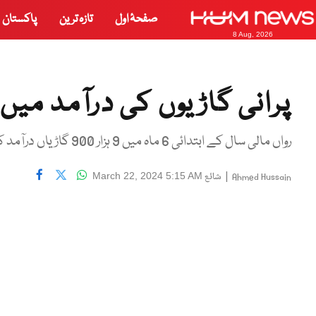
صفحۂ اول
تازہ ترین
پاکستان
8 Aug, 2026
پرانی گاڑیوں کی درآمد میں 684 فیصد اضافہ
رواں مالی سال کے ابتدائی 6 ماہ میں 9 ہزار 900 گاڑیاں درآمد کی گئیں۔
|
شائع
March 22, 2024 5:15 AM
Ahmed Hussain