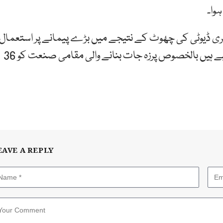
ہوا۔
یٹری ڈیوٹی کی چھوٹ کے نتیجے میں بڑے پیمانے پر استعمال
شدہ گاڑیوں کی درآمد نے سنگین معاشی اثرات مرتب کیے ہیں بالخصوص پرزہ جات بنانے والی مقامی صنعت کو 36
EAVE A REPLY