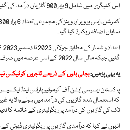
اس کٹیگری میں شامل 9 ہزار 900 گاڑیاں درآمد کی گئیں۔
نمایاں اضافہ ریکارڈ کیا گیا۔
گئیں جبکہ مالی سال 2022 کے اسی عرصہ میں صرف 2 ہزار 100 گاڑیاں درآمد کی گئی تھیں۔
یہ بھی پڑھیں:
بجلی بلوں کے ذریعے تاجروں کو ٹیکس نیٹ
پاکستان ایسوسی ایشن آف آٹوموٹیو پارٹس اینڈ ایکسیسریز 
تک کی گاڑیوں کی درآمد پر ریگولیٹری کے خاتمہ کا نتی
انہوں نے کہا کہ درآمدی گاڑیوں پر ریگولیٹری ڈیوٹی کے 