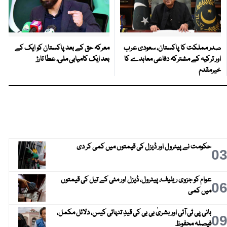
صدر مملکت کا پاکستان، سعودی عرب
معرکہ حق کے بعد پاکستان کو ایک کے
اور ترکیہ کے مشترکہ دفاعی معاہدے کا
بعد ایک کامیابی ملی، عطا تارڑ
خیرمقدم
حکومت نے پیٹرول اور ڈیزل کی قیمتوں میں کمی کر دی
0
عوام کو جزوی ریلیف، پیٹرول، ڈیزل اور مٹی کے تیل کی قیمتوں
0
میں کمی
بانی پی ٹی آئی اور بشریٰ بی بی کی قیدِ تنہائی کیس، دلائل مکمل،
0
فیصلہ محفوظ