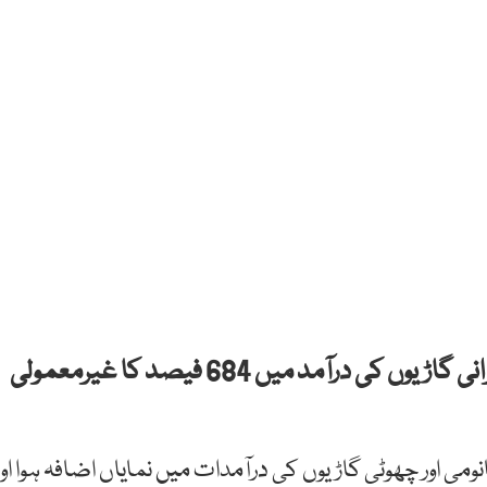
رواں مالی سال کے پہلے 6 ماہ کے دوران پرانی گاڑیوں کی درآمد میں 684 فیصد کا غیرمعمولی
ابق رواں مالی سال کے 6 ماہ میں اکانومی اور چھوٹی گاڑیوں کی درآمدات میں نمایاں اضافہ ہوا او