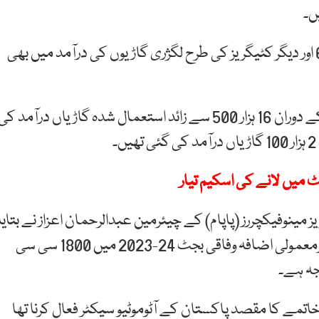
کمرشل، ایس یو ویز اور وینز کی مجموعی تعداد 6 ہزار 600 اور دیگر کٹیگریز کی طرح لگژری گاڑیوں کی درآمد میں بھی
اعداد و شمار کے مطابق جولائی 2023 تا دسمبر 2023 کے دوران 16 ہزار 500 سے زائد استعمال شدہ گاڑیاں درآمد ک
 میں لانے کی اسکیم تیار
مینوفیکچررز (پاپام) کے چیئرمین عبدالرحمان اعزاز نے بتایا
کہ استعمال شدہ گاڑیوں کی درآمد میں ہونے والا یہ غیرمعمولی اضافہ وفاقی بجٹ 24-2023 میں 1800 سی سی
جہ ہے۔
خاتمے کا مقصد پاکستان کے آٹوموٹیو سیکٹر فعال کرنا تھا