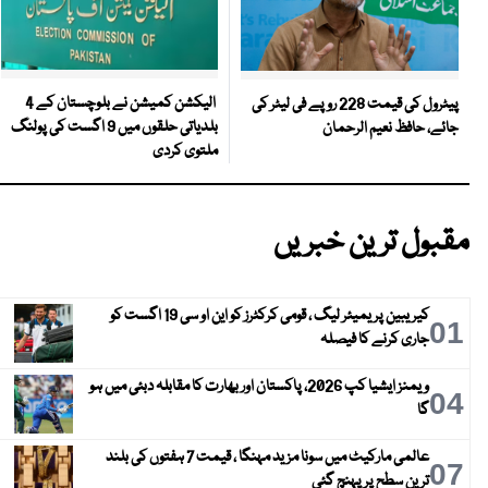
الیکشن کمیشن نے بلوچستان کے 4
پیٹرول کی قیمت 228 روپے فی لیٹر کی
بلدیاتی حلقوں میں 9 اگست کی پولنگ
جائے، حافظ نعیم الرحمان
ملتوی کردی
مقبول ترین خبریں
کیریبین پریمیئر لیگ ، قومی کرکٹرز کو این او سی 19 اگست کو
01
جاری کرنے کا فیصلہ
ویمنز ایشیا کپ 2026، پاکستان اور بھارت کا مقابلہ دبئی میں ہو
04
گا
عالمی مارکیٹ میں سونا مزید مہنگا ، قیمت 7 ہفتوں کی بلند
07
ترین سطح پر پہنچ گئی