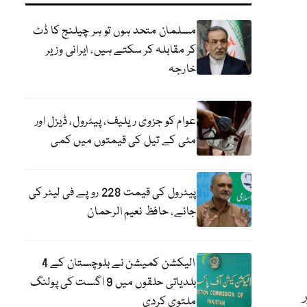
مسلمان متحد ہوں تو ہر چیلنج کا ڈٹ
کر مقابلہ کر سکتے ہیں، ایرانی وزیر
خارجہ
عوام کو جزوی ریلیف، پیٹرول، ڈیزل اور
مٹی کے تیل کی قیمتوں میں کمی
پیٹرول کی قیمت 228 روپے فی لیٹر کی
جائے، حافظ نعیم الرحمان
الیکشن کمیشن نے بلوچستان کے 4
بلدیاتی حلقوں میں 9 اگست کی پولنگ
ر
ملتوی کردی