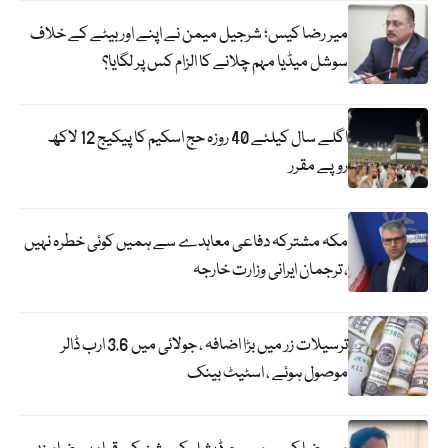
میر رضا کیس؛ شرجیل میمن نے اپنے اور بیٹے کے خلاف
سوشل میڈیا مہم چلانے کا الزام کس پر لگایا؟
اگلے سال کیلئے 40 روزہ حج اسکیم کا پیکیج 12 لاکھ
روپے مقرر
مکہ مشترکہ دفاعی معاہدے سے ہمیں کوئی خطرہ نہیں
، ترجمان ایرانی وزارت خارجہ
ترسیلات زر میں بڑا اضافہ ، جولائی میں 3.6 ارب ڈالر
موصول ہوئے ، اسٹیٹ بینک