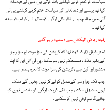
سیاست کو ختم کرنے کیلئے بات کرتے ہیں، میں نے فیصلہ
کیا تھا پیسے اور دھاندلی کی سیاست ختم کرنے کیلئے پی ٹی
آئی میں جانا چاہیے ، نظریاتی لوگوں کو ساتھ لے کر تب فیصلہ
کیا تھا ۔
راجہ ریاض الیکشن سے دستبردار ہو گئے
اختر اقبال ڈار کا کہنا تھا کہ کرپشن کی سزا موت اور سزا و جزا
کے بغیر ملک مستحکم نہیں ہو سکتا ، پی ٹی آئی این کا اپنا
منشور اور آئین ہے ،کرپشن کی سزا موت کا نعرہ ہمارا ہے۔
جب تک جزا و سزا کےعمل کو لے کر نہیں چلیں گے ملک
نہیں سنبھل سکتا ، جب تک کرپٹ لوگوں کو مائنس نہیں کیا
جائےگا ہم ترقی نہیں کر سکتے ۔