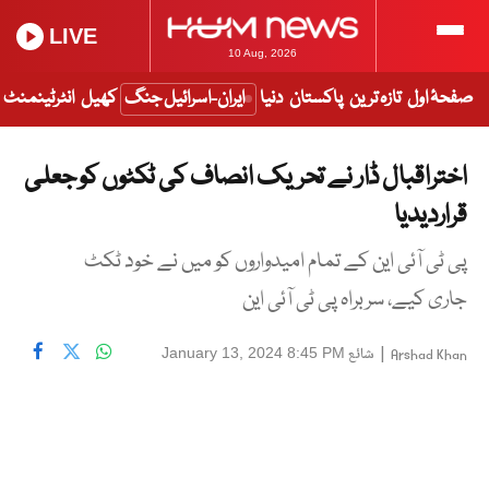
LIVE
10 Aug, 2026
صفحۂ اول
تازہ ترین
پاکستان
دنیا
ایران-اسرائیل جنگ
کھیل
انٹرٹینمنٹ
اختراقبال ڈار نے تحریک انصاف کی ٹکٹوں کو جعلی
قراردیدیا
پی ٹی آئی این کے تمام امیدواروں کو میں نے خود ٹکٹ
جاری کیے، سربراہ پی ٹی آئی این
|
شائع
January 13, 2024 8:45 PM
Arshad Khan