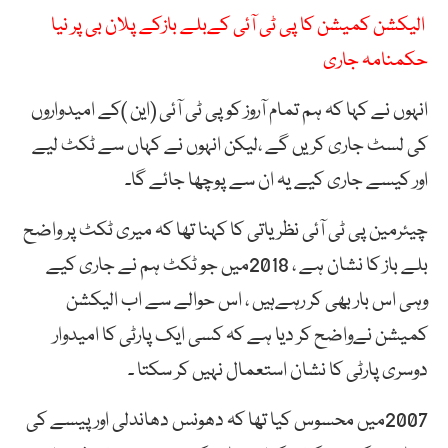
الیکشن کمیشن کا پی ٹی آئی کےبلے بازکے پلان بی پر نیا
حکمنامہ جاری
انہوں نے کہا کہ ہم تمام آروز کو پی ٹی آئی (این )کے امیدواروں
کی لسٹ جاری کریں گے ،لیکن انہوں نے کہاں سے ٹکٹ لیے
اور کیسے جاری کیے یہ ان سے پوچھا جائے گا۔
چیئرمین پی ٹی آئی نظریاتی کا کہنا تھا کہ میری ٹکٹ پر واضح
بلے باز کا نشان ہے ، 2018میں جو ٹکٹ ہم نے جاری کیے
وہی اس بار بھی کر رہےہیں ، اس حوالے سے اب الیکشن
کمیشن نےواضح کر دیا ہے کہ کسی ایک پارٹی کا امیدوار
دوسری پارٹی کا نشان استعمال نہیں کر سکتا ۔
2007میں محسوس کیا تھا کہ دھونس دھاندلی اور پیسے کی