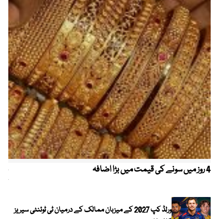
4 روز میں سونے کی قیمت میں بڑا اضافہ
خیب
کیا
ورلڈ کپ 2027 کے میزبان ممالک کے درمیان ٹی ٹوئنٹی سیریز