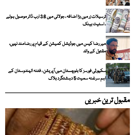
ترسیلات زر میں بڑا اضافہ ، جولائی میں 3.6 ارب ڈالر موصول ہوئے
، اسٹیٹ بینک
میر رضا کیس میں جوڈیشل کمیشن کے قیام پر رضامند نہیں،
مقتول کے والد
سکیورٹی فورسز کا بلوچستان میں آپریشن ، فتنہ الہندوستان کے
اہم سرغنہ سمیت 5 دہشتگرد ہلاک
مقبول ترین خبریں