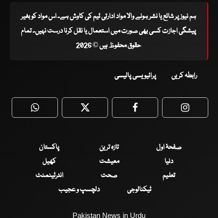
ہم نیوز پر شائع یا نشر ہونے والا مواد ادارتی ٹیم کی کاوش ہے۔ اس مواد کو بغیر
پیشگی اجازت کسی بھی صورت میں استعمال یا نقل کرنا درست نہیں۔ تمام
حقوق محفوظ ہیں © 2026
رابطہ کریں
پرائیویسی پالیسی
WhatsApp
Twitter
Facebook
Faceboo
صفحۂ اول
تازہ ترین
پاکستان
دنیا
معیشت
کھیل
تعلیم
صحت
انٹرٹینمنٹ
ٹیکنالوجی
دلچسپ و عجیب
Pakistan News in Urdu