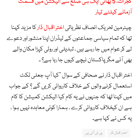
گجرات، 5 بھائی ایک ہی ضلع سے الیکشن میں قسمت
آزمانے کیلئے تیار
چیئرمین تحریک انصاف نظریاتی
اختر اقبال ڈار
کا مزید کہنا
تھا کہ تمام سیاسی جماعتوں کے لیڈران اپنا منشور اور دعوے
لے کر عوام میں جا رہے ہیں ، تبدیلی اور روٹی کپڑا مکان والے
بھی آئے مگر پاکستان نیچے کیوں جا رہا ہے؟ ۔
اختر اقبال ڈار نے صحافی کے سوال ”کیا آپ جعلی ٹکٹ
استعمال کرنے والوں کے خلاف کارروائی کریں گے ؟ کے جواب
میں کہنا تھا کہ جنہوں نے یہ کام کیا الیکشن کمیشن کا کام
ہے ان کیخلاف کارروائی کرے ، ہمارا کوئی معاہدہ نہیں ہوا ،
یہ کس نے کہا ہے۔
اختر اقبال ڈار
پی ٹی آئی پی