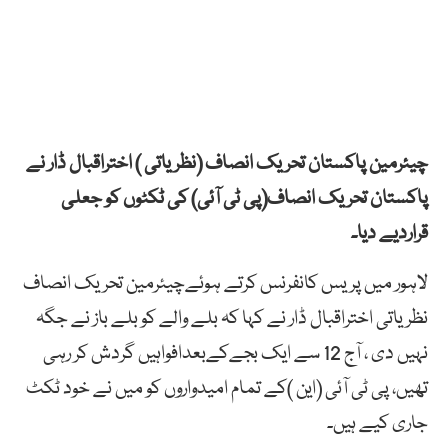
چیئرمین پاکستان تحریک انصاف (نظریاتی ) اختراقبال ڈار نے
پاکستان تحریک انصاف(پی ٹی آئی) کی ٹکٹوں کو جعلی
قراردیے دیا۔
لاہور میں پریس کانفرنس کرتے ہوئےچیئرمین تحریک انصاف
نظریاتی اختراقبال ڈار نے کہا کہ بلے والے کو بلے باز نے جگہ
نہیں دی ، آج 12 سے ایک بجےکےبعدافواہیں گردش کر رہی
تھیں، پی ٹی آئی (این )کے تمام امیدواروں کو میں نے خود ٹکٹ
جاری کیے ہیں۔