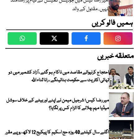
میر رضا کیس میں جوڈیشل کمیشن کے قیام پر رضامند
نہیں، مقتول کے والد
ہمیں فالو کریں
WhatsApp
Twitter
Facebook
Faceboo
متعلقہ خبریں
احتجاج کرنیوالے مقاصد میں ناکام ہو گئے ، آزاد کشمیر میں دو
تہائی اکثریت سے حکومت بنائینگے ، رانا ثناء اللہ
میر رضا کیس؛ شرجیل میمن نے اپنے اور بیٹے کے خلاف سوشل
میڈیا مہم چلانے کا الزام کس پر لگایا؟
اگلے سال کیلئے 40 روزہ حج اسکیم کا پیکیج 12 لاکھ روپے مقرر