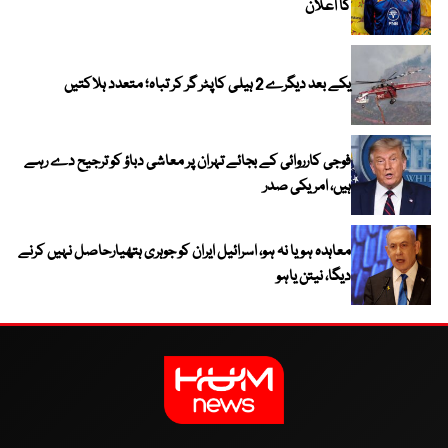
کا اعلان
یکے بعد دیگرے 2 ہیلی کاپٹر گر کر تباہ؛ متعدد ہلاکتیں
فوجی کارروائی کے بجائے تہران پر معاشی دباؤ کو ترجیح دے رہے
ہیں، امریکی صدر
معاہدہ ہو یا نہ ہو، اسرائیل ایران کو جوہری ہتھیارحاصل نہیں کرنے
دیگا، نیتن یاہو