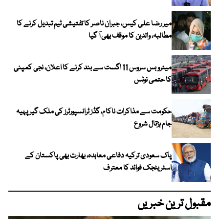
میر رضا علی کیس، جبران ناصر کا تفتیشی ٹیم تبدیل کرنے کا
مطالبہ، والدین کا موقف بھی آ گیا
میٹرو بس سروس 11 اگست سے بند کرنے کا اعلان، نجی کمپنی
کا حتمی نوٹس
حکومت سے مذاکرات ناکام، گڈز ٹرانسپورٹرز کی ملک گیر پہیہ
جام ہڑتال شروع
پاک سعودی ترکیہ دفاعی معاہدہ، بھارت بھی پاکستان کے
اسٹریٹجک فوائد کا معترف
مقبول ترین خبریں