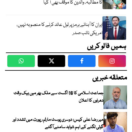
کا مطالبہ، والدین کا موقف بھی آ گیا
ایران کا آبنائے ہرمز پر ٹول عائد کرنے کا منصوبہ نہیں،
امریکی نائب صدر
ہمیں فالو کریں
WhatsApp
Twitter
Facebook
Faceboo
متعلقہ خبریں
جماعت اسلامی کا 16 اگست سے ملک بھر میں بیک وقت
دھرنوں کا اعلان
میر رضا علی کیس: دوسری پوسٹ مارٹم رپورٹ میں تشدد اور
گولی لگنے کے اہم شواہد سامنے آگئے