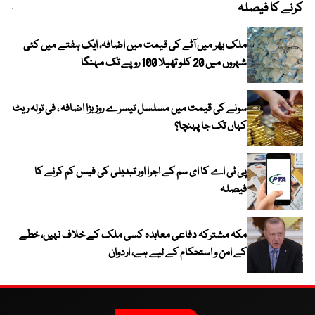
کرنے کا فیصلہ
چھی
ملک بھر میں آٹے کی قیمت میں اضافہ، ایک ہفتے میں کئی
شہروں میں 20 کلو تھیلا 100 روپے تک مہنگا
سونے کی قیمت میں مسلسل تیسرے روز بڑا اضافہ ، فی تولہ ریٹ
کہاں تک جا پہنچا؟
پی ٹی اے کا ای سم کے اجرا اور تبدیلی کی فیس کم کرنے کا
فیصلہ
مکہ مشترکہ دفاعی معاہدہ کسی ملک کے خلاف نہیں، خطے
کے امن و استحکام کے لیے ہے، اردوان