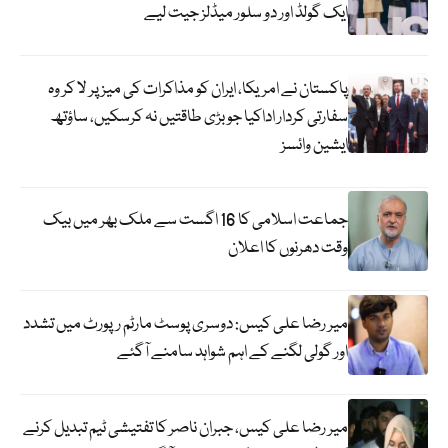
ایک گولڈ اور دو سلور میڈلز جیت لیے
پاکستان نے امریکا، ایران کو مذاکرات کی میز پر لا کر وہ
سفارتی کردار اداکیا جو بڑی طاقتیں نہ کرسکیں، ساؤتھ
ایشین وائسز
جماعت اسلامی کا 16 اگست سے ملک بھر میں بیک
وقت دھرنوں کا اعلان
میر رضا علی کیس: دوسری پوسٹ مارٹم رپورٹ میں تشدد
اور گولی لگنے کے اہم شواہد سامنے آگئے
میر رضا علی کیس، جبران ناصر کا تفتیشی ٹیم تبدیل کرنے