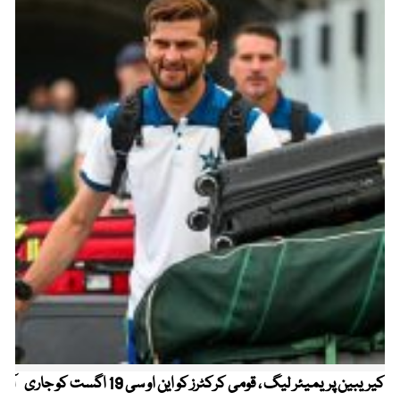
کیریبین پریمیئر لیگ ، قومی کرکٹرز کو این او سی 19 اگست کو جاری
آز