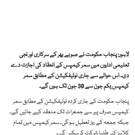
لاہور: پنجاب حکومت نے صوبے بھر کے سرکاری اور نجی
تعلیمی اداروں میں سمر کیمپس کے انعقاد کی اجازت دے
دی۔ اس حوالے سے جاری نوٹیفکیشن کے مطابق سمر
کیمپس یکم جون سے 30 جون تک ہوں گے۔
پنجاب حکومت کے جاری کردہ نوٹیفکیشن کے مطابق سمر
کیمپس صرف پیر سے جمعرات تک منعقد کیے جائیں گے۔
جبکہ جمعہ کے روز تعطیل ہو گی۔ سمر کیمپس میں تمام
کلاسز کے طلبا شرکت کر سکیں گے۔