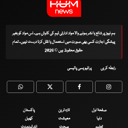
ہم نیوز پر شائع یا نشر ہونے والا مواد ادارتی ٹیم کی کاوش ہے۔ اس مواد کو بغیر
پیشگی اجازت کسی بھی صورت میں استعمال یا نقل کرنا درست نہیں۔ تمام
حقوق محفوظ ہیں © 2026
رابطہ کریں
پرائیویسی پالیسی
WhatsApp
Twitter
Facebook
Faceboo
صفحۂ اول
تازہ ترین
پاکستان
دنیا
معیشت
کھیل
تعلیم
صحت
انٹرٹینمنٹ