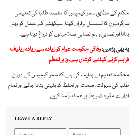
حکام کے مطابق سمر کیمپس کا مقصد طلبا کی تعلیمی
سرگرمیوں کا تسلسل برقرار رکھنا، سیکھنے کے عمل کو بہتر
بنانا اور نصابی و ہم نصابی صلاحیتوں کو فروغ دینا ہے۔
یہ بھی پڑھیں:
وفاقی حکومت عوام کو زیادہ سے زیادہ ریلیف
فراہم کرنے کیلئے کوشاں ہے، وزیر اعظم
محکمہ تعلیم نے ہدایت کی ہے کہ سمر کیمپس کے دوران
طلبا کی سہولت، صحت اور تحفظ کو یقینی بنایا جائے اور تمام
ادارے مقررہ ضوابط پر عملدرآمد کریں۔
LEAVE A REPLY