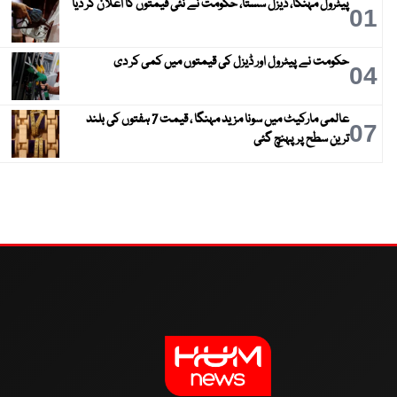
پیٹرول مہنگا، ڈیزل سستا، حکومت نے نئی قیمتوں کا اعلان کر دیا
01
حکومت نے پیٹرول اور ڈیزل کی قیمتوں میں کمی کر دی
04
عالمی مارکیٹ میں سونا مزید مہنگا ، قیمت 7 ہفتوں کی بلند
07
ترین سطح پر پہنچ گئی