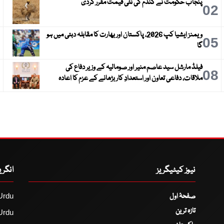
پنجاب حکومت نے گندم کی نئی قیمت مقرر کردی
3
02
ویمنز ایشیا کپ 2026، پاکستان اور بھارت کا مقابلہ دبئی میں ہو
6
05
گا
فیلڈ مارشل سید عاصم منیر اور صومالیہ کے وزیر دفاع کی
9
08
ملاقات، دفاعی تعاون اور استعدادِ کار بڑھانے کے عزم کا اعادہ
نیوز کیٹیگریز
انگر
صفحۂ اول
Urdu
تازہ ترین
Urdu