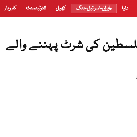
دنیا
ایران-اسرائیل جنگ
کھیل
انٹرٹینمنٹ
کاروبار
فلسطین کی شرٹ پہننے والے