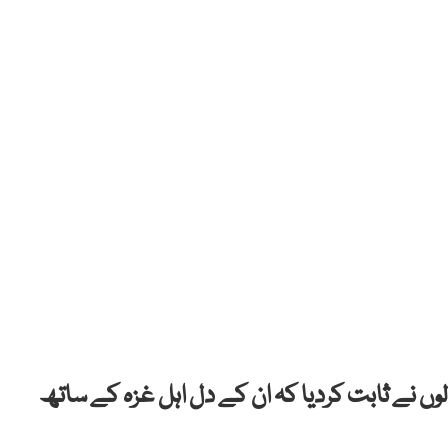
لوں نے ثابت کردیا کہ ان کے دل اہل غزہ کے ساتھ