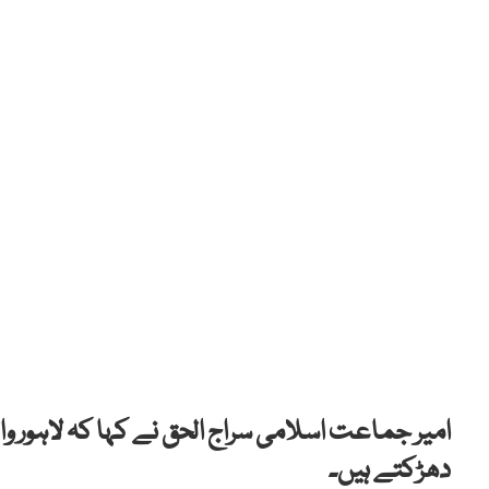
امیر جماعت اسلامی سراج الحق نے کہا کہ لاہور وا
دھڑکتے ہیں۔