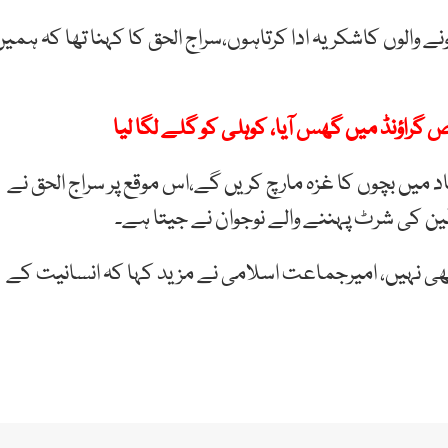
 والوں کاشکریہ ادا کرتاہوں،سراج الحق کا کہنا تھا کہ ہمیں
اؤنڈ میں گھس آیا، کوہلی کو گلے لگا لیا
نا تھا کہ 30نومبر کو اسلام آباد میں بچوں کا غزہ مارچ کریں گے،اس موقع پر سراج الحق نے
ین کی شرٹ پہننے والے نوجوان نے جیتا ہے۔
بھی نہیں، امیرجماعت اسلامی نے مزید کہا کہ انسانیت کے