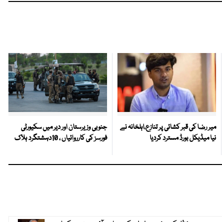
میر رضا کی قبر کشائی پر تنازع،اہلخانہ نے
جنوبی وزیرستان اور دیر میں سکیورٹی
نیا میڈیکل بورڈ مسترد کردیا
فورسز کی کارروائیاں ، 10دہشتگرد ہلاک