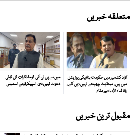
متعلقہ خبریں
میں نے پی ٹی آئی کومذاکرات کی کوئی
آزاد کشمیر میں حکومت بنانیکی پوزیشن
دعوت نہیں دی، اسپیکرقومی اسمبلی
میں ہیں ، مینڈیٹ چھیننے نہیں دیں گے ،
رانا ثناء اللہ ، امیر مقام
مقبول ترین خبریں