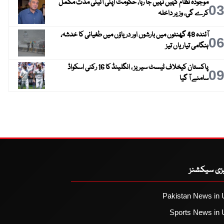
موجودہ نظام کہیں نہیں جا رہا، حکومت اپنی آئینی مدت مکمل
0
کرے گی، وزیر داخلہ
آئندہ 48 گھنٹوں میں بارشوں اور دریاؤں میں طغیانی کا خدشہ،
0
ہنگامی تیاریاں تیز
پاکستان کیخلاف ٹیسٹ سیریز ، انگلینڈ کا 16 رکنی اسکواڈ
0
سامنے آ گیا
یزی سیکشنز
Pakistan News in 
Sports News in 