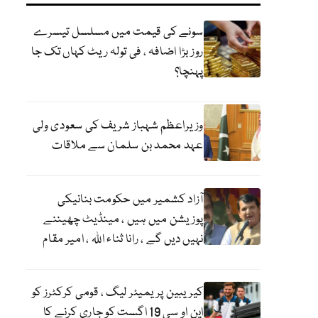
سونے کی قیمت میں مسلسل تیسرے
روز بڑا اضافہ ، فی تولہ ریٹ کہاں تک جا
پہنچا؟
وزیراعظم شہباز شریف کی سعودی ولی
عہد محمد بن سلمان سے ملاقات
آزاد کشمیر میں حکومت بنانیکی
پوزیشن میں ہیں ، مینڈیٹ چھیننے
نہیں دیں گے ، رانا ثناء اللہ ، امیر مقام
کیریبین پریمیئر لیگ ، قومی کرکٹرز کو
این او سی 19 اگست کو جاری کرنے کا