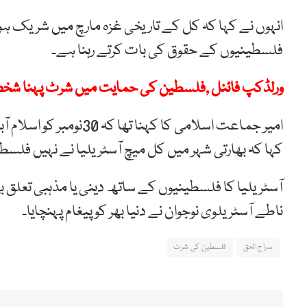
انہوں نے کہا کہ کل کے تاریخی غزہ مارچ میں شریک ہونے
فلسطینیوں کے حقوق کی بات کرتے رہنا ہے۔
ورلڈکپ فائنل ,فلسطین کی حمایت میں شرٹ پہنا شخص گر
امیر جماعت اسلامی کا کہ
کہا کہ بھارتی شہر میں کل میچ آسٹریلیا نے نہیں فلسط
آسٹریلیا کا فلسطینیوں کے ساتھ دینی یا مذہبی تعلق 
ناطے آسٹریلوی نوجوان نے دنیا بھر کو پیغام پہنچایا۔
سراج الحق
فلسطین کی شرٹ