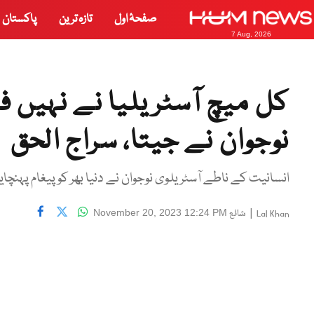
صفحۂ اول
تازہ ترین
پاکستان
7 Aug, 2026
کل میچ آسٹریلیا نے نہیں 
نوجوان نے جیتا، سراج الحق
انسانیت کے ناطے آسٹریلوی نوجوان نے دنیا بھر کو پیغام پہنچایا
|
شائع
November 20, 2023 12:24 PM
Lal Khan