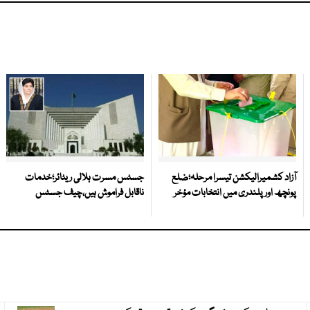
آزاد کشمیرالیکشن تیسرا مرحلہ؛ضلع
جسٹس مسرت ہلالی ریٹائر؛خدمات
پونچھ اور پلندری میں انتخابات مؤخر
ناقابل فراموش ہیں،چیف جسٹس