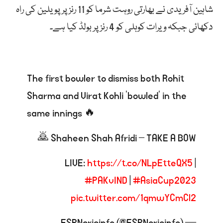
شاہین آفریدی نے بھارتی روہت شرما کو 11 رنز پر پویلین کی راہ
دکھائی جبکہ ویرات کوہلی کو 4 رنز پر بولڈ کیا ہے۔
The first bowler to dismiss both Rohit
Sharma and Virat Kohli ‘bowled’ in the
same innings 🔥
Shaheen Shah Afridi – TAKE A BOW 🙇
LIVE:
https://t.co/NLpEtteQX5
|
#PAKvIND
|
#AsiaCup2023
pic.twitter.com/1qmwYCmCl2
— ESPNcricinfo (@ESPNcricinfo)