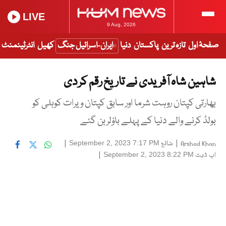
LIVE
9 Aug, 2026
صفحۂ اول
تازہ ترین
پاکستان
دنیا
ایران-اسرائیل جنگ
کھیل
انٹرٹینمنٹ
شاہین شاہ آفریدی نے تاریخ رقم کر دی
بھارتی کپتان روہت شرما اور سابق کپتان ویرات کوہلی کو
بولڈ کرنے والے دنیا کے پہلے باؤلربن گئے
|
شائع
|
September 2, 2023 7:17 PM
Arshad Khan
اپ ڈیٹ
|
September 2, 2023 8:22 PM