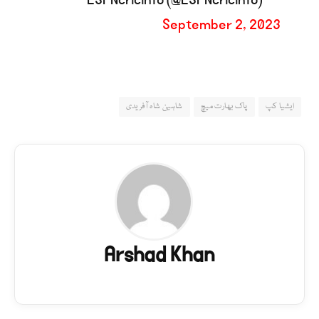
September 2, 2023
ایشیا کپ
پاک بھارت میچ
شاہین شاہ آفریدی
Arshad Khan