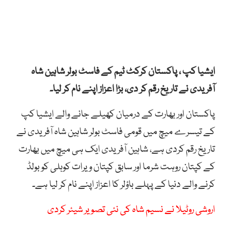
ایشیا کپ ، پاکستان کرکٹ ٹیم کے فاسٹ بولر شاہین شاہ
آفریدی نے تاریخ رقم کر دی، بڑا اعزاز اپنے نام کر لیا۔
پاکستان اور بھارت کے درمیان کھیلے جانے والے ایشیا کپ
کے تیسرے میچ میں قومی فاسٹ بولر شاہین شاہ آفریدی نے
تاریخ رقم کردی ہے، شاہین آفریدی ایک ہی میچ میں بھارت
کے کپتان روہت شرما اور سابق کپتان ویرات کوہلی کو بولڈ
کرنے والے دنیا کے پہلے باؤلر کا اعزاز اپنے نام کر لیا ہے۔
اروشی روٹیلا نے نسیم شاہ کی نئی تصویر شیئر کردی