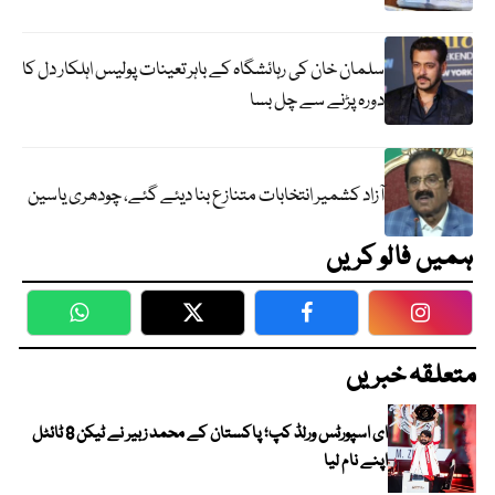
سلمان خان کی رہائشگاہ کے باہر تعینات پولیس اہلکار دل کا
دورہ پڑنے سے چل بسا
آزاد کشمیر انتخابات متنازع بنا دیئے گئے، چودھری یاسین
ہمیں فالو کریں
WhatsApp
Twitter
Facebook
Faceboo
متعلقہ خبریں
ای اسپورٹس ورلڈ کپ؛ پاکستان کے محمد زبیر نے ٹیکن 8 ٹائٹل
اپنے نام لیا