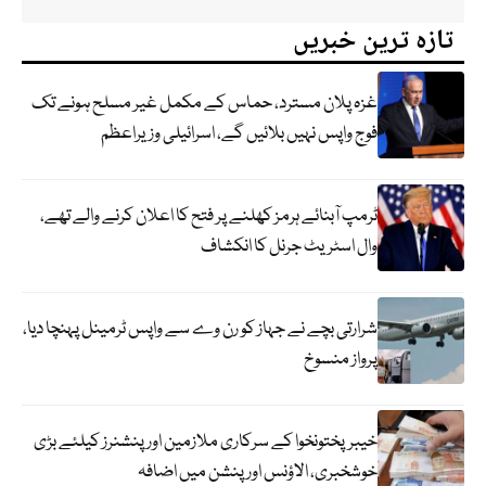
تازہ ترین خبریں
غزہ پلان مسترد، حماس کے مکمل غیر مسلح ہونے تک
فوج واپس نہیں بلائیں گے، اسرائیلی وزیراعظم
ٹرمپ آبنائے ہرمز کھلنے پر فتح کا اعلان کرنے والے تھے،
وال اسٹریٹ جرنل کا انکشاف
شرارتی بچے نے جہاز کو رن وے سے واپس ٹرمینل پہنچا دیا،
پرواز منسوخ
خیبرپختونخوا کے سرکاری ملازمین اور پنشنرز کیلئے بڑی
خوشخبری، الاؤنس اور پنشن میں اضافہ