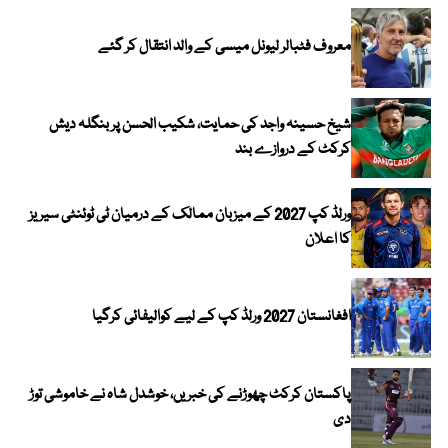
معروف فٹبالر لیونل میسی کے والد انتقال کر گئے
شیخ حسینہ واجد کی حمایت، شکیب الحسن پر بنگلہ دیش
کرکٹ کے دروازے بند
ورلڈ کپ 2027 کے میزبان ممالک کے درمیان ٹی ٹوئنٹی سیریز
کا اعلان
افغانستان 2027 ورلڈ کپ کے لیے کوالیفائی کرگیا
پاکستان کرکٹ چھوڑنے کی خبریں، خوشدل شاہ نے خاموشی توڑ
دی