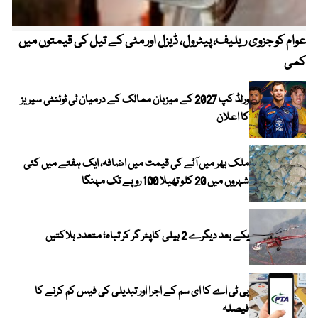
عوام کو جزوی ریلیف، پیٹرول، ڈیزل اور مٹی کے تیل کی قیمتوں میں
4 روز میں سونے کی قیمت میں بڑا اضافہ
کمی
ورلڈ کپ 2027 کے میزبان ممالک کے درمیان ٹی ٹوئنٹی سیریز
کا اعلان
ملک بھر میں آٹے کی قیمت میں اضافہ، ایک ہفتے میں کئی
شہروں میں 20 کلو تھیلا 100 روپے تک مہنگا
یکے بعد دیگرے 2 ہیلی کاپٹر گر کر تباہ؛ متعدد ہلاکتیں
پی ٹی اے کا ای سم کے اجرا اور تبدیلی کی فیس کم کرنے کا
فیصلہ