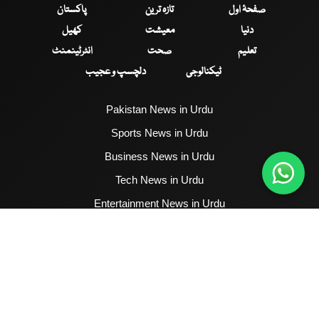
صفحۂ اول
تازہ ترین
پاکستان
دنیا
معیشت
کھیل
تعلیم
صحت
انٹرٹینمنٹ
ٹیکنالوجی
دلچسپ و عجیب
Pakistan News in Urdu
Sports News in Urdu
Business News in Urdu
Tech News in Urdu
Entertainment News in Urdu
Health News in Urdu
Hum News English