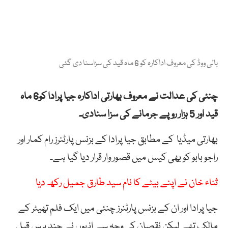
بالی ووڈ کی معروف اداکارہ کو 6 ماہ قید کی سزاسنا دی گئی
چنئی کی عدالت نے معروف بھارتی اداکارہ جیا پرادا کو6 ماہ
قید اور 5 ہزار روپے جرمانے کی سزا سنادی۔
بھارتی میڈیا کے مطابق جیا پرادا کے بزنس پارٹنرز رام کمار اور
راجو بابو کو بھی کیس میں قصور وار قرار دیا گیا ہے۔
ثناء خان نے اپنے بیٹے کا نام سید طارق جمیل رکھ دیا
جیا پرادا اور ان کے بزنس پارٹنرز چنئی میں ایک فلم تھیٹر کے
مالک تھے لیکن نقصان کی وجہ سے انہوں نے چند برس قبل