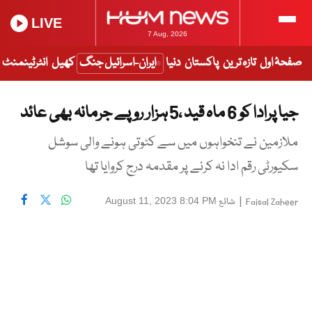
LIVE
7 Aug, 2026
صفحۂ اول
تازہ ترین
پاکستان
دنیا
ایران-اسرائیل جنگ
کھیل
انٹرٹینمنٹ
جیا پرادا کو 6 ماہ قید ،5 ہزار روپے جرمانہ بھی عائد
ملازمین نے تنخواہوں میں سے کٹوتی ہونے والی سوشل
سکیورٹی رقم ادا نہ کرنے پر مقدمہ درج کروایا تھا
|
شائع
August 11, 2023 8:04 PM
Faisal Zaheer