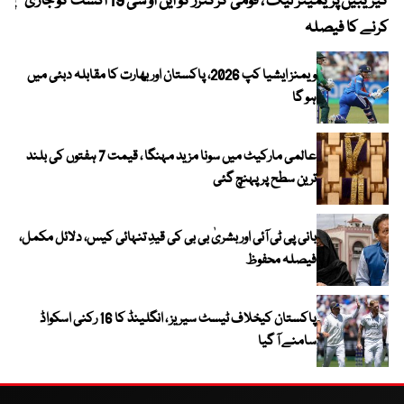
کیریبین پریمیئر لیگ ، قومی کرکٹرز کو این او سی 19 اگست کو جاری
پیٹ
کرنے کا فیصلہ
ویمنز ایشیا کپ 2026، پاکستان اور بھارت کا مقابلہ دبئی میں
ہو گا
عالمی مارکیٹ میں سونا مزید مہنگا ، قیمت 7 ہفتوں کی بلند
ترین سطح پر پہنچ گئی
بانی پی ٹی آئی اور بشریٰ بی بی کی قیدِ تنہائی کیس، دلائل مکمل،
فیصلہ محفوظ
پاکستان کیخلاف ٹیسٹ سیریز ، انگلینڈ کا 16 رکنی اسکواڈ
سامنے آ گیا