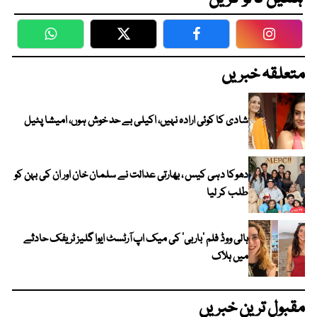
WhatsApp
Twitter
Facebook
Faceboo
متعلقہ خبریں
شادی کا کوئی ارادہ نہیں، اکیلی بے حد خوش ہوں، امیشا پٹیل
دھوکا دہی کیس ، بھارتی عدالت نے سلمان خان اور ان کی بہن کو
طلب کر لیا
ہالی ووڈ فلم ’باربی‘ کی میک اپ آرٹسٹ ایوا گلیز ٹریفک حادثے
میں ہلاک
مقبول ترین خبریں