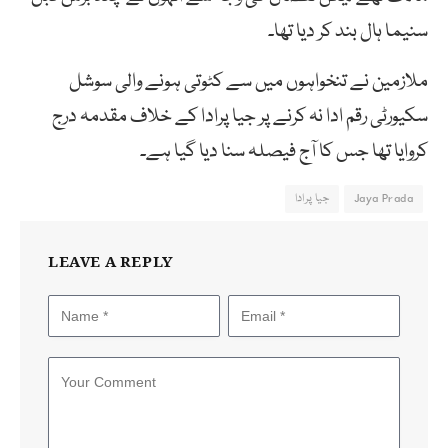
سنیما ہال بند کر دیا تھا۔
ملازمین نے تنخواہوں میں سے کٹوتی ہونے والی سوشل
سکیورٹی رقم ادا نہ کرنے پر جیا پرادا کے خلاف مقدمہ درج
کروایا تھا جس کا آج فیصلہ سنا دیا گیا ہے۔
Jaya Prada
جیا پرادا
LEAVE A REPLY