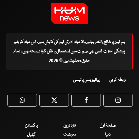
ہم نیوز پر شائع یا نشر ہونے والا مواد ادارتی ٹیم کی کاوش ہے۔ اس مواد کو بغیر
پیشگی اجازت کسی بھی صورت میں استعمال یا نقل کرنا درست نہیں۔ تمام
حقوق محفوظ ہیں © 2026
رابطہ کریں
پرائیویسی پالیسی
WhatsApp
Twitter
Facebook
Faceboo
صفحۂ اول
تازہ ترین
پاکستان
دنیا
معیشت
کھیل