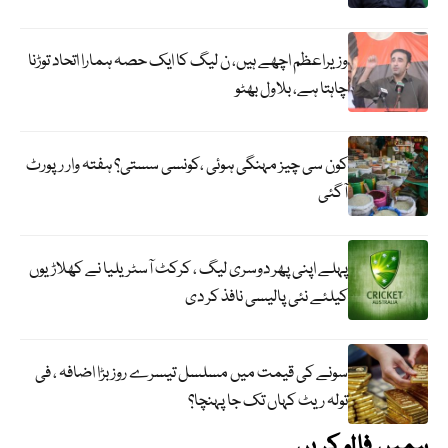
وزیراعظم اچھے ہیں، ن لیگ کا ایک حصہ ہمارا اتحاد توڑنا
چاہتا ہے، بلاول بھٹو
کون سی چیز مہنگی ہوئی ،کونسی سستی؟ ہفتہ وار رپورٹ
آگئی
پہلے اپنی پھر دوسری لیگ ، کرکٹ آسٹریلیا نے کھلاڑیوں
کیلئے نئی پالیسی نافذ کر دی
سونے کی قیمت میں مسلسل تیسرے روز بڑا اضافہ ، فی
تولہ ریٹ کہاں تک جا پہنچا؟
ہمیں فالو کریں