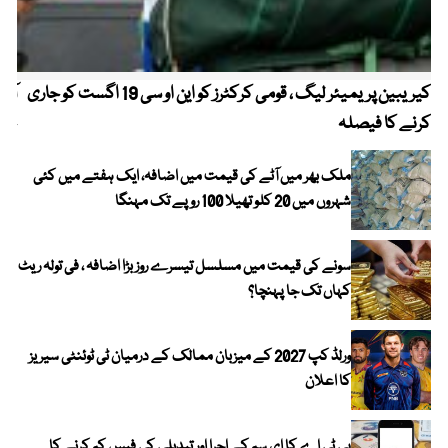
کیریبین پریمیئر لیگ ، قومی کرکٹرز کو این او سی 19 اگست کو جاری
آز
کرنے کا فیصلہ
چھی
ملک بھر میں آٹے کی قیمت میں اضافہ، ایک ہفتے میں کئی
شہروں میں 20 کلو تھیلا 100 روپے تک مہنگا
سونے کی قیمت میں مسلسل تیسرے روز بڑا اضافہ ، فی تولہ ریٹ
کہاں تک جا پہنچا؟
ورلڈ کپ 2027 کے میزبان ممالک کے درمیان ٹی ٹوئنٹی سیریز
کا اعلان
پی ٹی اے کا ای سم کے اجرا اور تبدیلی کی فیس کم کرنے کا