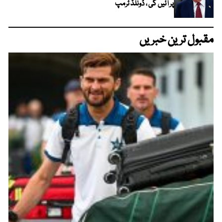
پر آئیں گی ، ڈونلڈ ٹرمپ
مقبول ترین خبریں