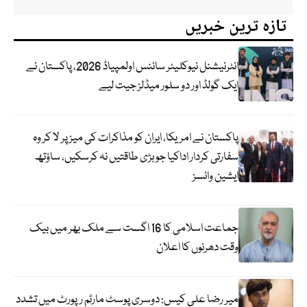
تازہ ترین خبریں
انٹرنیشنل نیوکلیئر سائنس اولمپیاڈ 2026، پاکستان نے
ایک گولڈ اور دو سلور میڈلز جیت لیے
پاکستان نے امریکا، ایران کو مذاکرات کی میز پر لا کر وہ
سفارتی کردار اداکیا جو بڑی طاقتیں نہ کرسکیں، ساؤتھ
ایشین وائسز
جماعت اسلامی کا 16 اگست سے ملک بھر میں بیک
وقت دھرنوں کا اعلان
میر رضا علی کیس: دوسری پوسٹ مارٹم رپورٹ میں تشدد