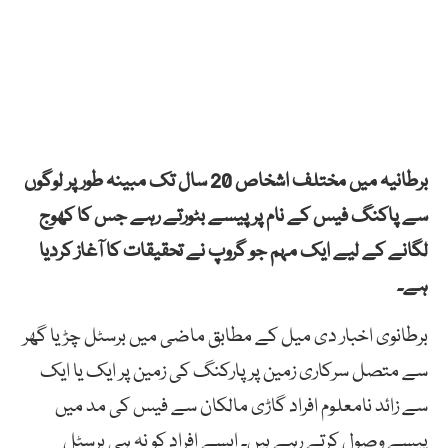
برطانیہ میں مختلف اشخاص 20 سال تک مبینہ طور پر لوگوں
سے پاکنگ فیس کے نام پر پیسے بٹورتے رہے جس کا کھوج
لگانے کے لیے ایک مہم جو گروپ نے تحقیقات کا آغاز کردیا
ہے۔
برطانوی اخبار دی میل کے مطابق ماضی میں برسٹل چڑیا گھر
سے متصل سرکاری زمین پر پارکنگ کی زمین پر ایک یا ایک
سے زائد نامعلوم افراد گاڑی مالکان سے فیس کی مد میں
پیسے وصول کرتے رہے ہیں۔ ایسے افراد کو نہ ہی برسٹل