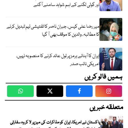
اور گولی لگنے کے اہم شواہد سامنے آگئے
میر رضا علی کیس، جبران ناصر کا تفتیشی ٹیم تبدیل کرنے
کا مطالبہ، والدین کا موقف بھی آ گیا
ایران کا آبنائے ہرمز پر ٹول عائد کرنے کا منصوبہ نہیں،
امریکی نائب صدر
ہمیں فالو کریں
WhatsApp
Twitter
Facebook
Faceboo
متعلقہ خبریں
پاکستان نے امریکا، ایران کو مذاکرات کی میز پر لا کر وہ سفارتی