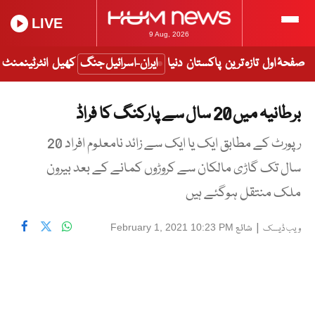
LIVE
9 Aug, 2026
صفحۂ اول
تازہ ترین
پاکستان
دنیا
ایران-اسرائیل جنگ
کھیل
انٹرٹینمنٹ
برطانیہ میں 20 سال سے پارکنگ کا فراڈ
رپورٹ کے مطابق ایک یا ایک سے زائد نامعلوم افراد 20
سال تک گاڑی مالکان سے کروڑوں کمانے کے بعد بیرون
ملک منتقل ہوگئے ہیں
|
شائع
February 1, 2021 10:23 PM
ویب ڈیسک