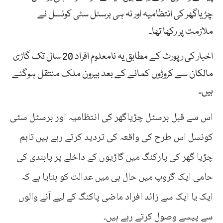
چڑیاگھر کی انتظامیہ اور نہ ہی برسٹل سٹی کونسل نے
ملازمت پر رکھا تھا۔
اخبار کی رپورٹ کے مطابق یہ نامعلوم افراد 20 سال تک گاڑی
مالکان سے کروڑوں کمانے کے بعد بیرون ملک منتقل ہوگئے
ہیں۔
اس سے قبل برسٹل چڑیاگھر کی انتظامیہ اور برسٹل سٹی
کونسل اس طرح کی واقعہ کی تردید کرتے رہے ہیں تاہم
چڑیا گھر کی پارکنگ میں گاڑیوں کے داخلے پر پابندی کی
حامی ایک گروپ میں حال ہی میں عدالت کو بتایا ہے کہ
ایک یا ایک سے زائد افراد ماضی پاکنگ کے لیے آنے والوں
سے پیسے وصول کرتے رہے ہیں۔