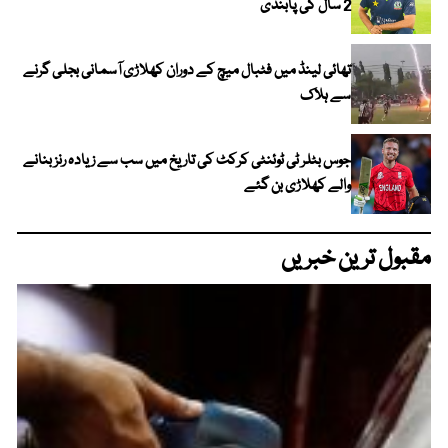
2 سال کی پابندی
تھائی لینڈ میں فٹبال میچ کے دوران کھلاڑی آسمانی بجلی گرنے
سے ہلاک
جوس بٹلر ٹی ٹوئنٹی کرکٹ کی تاریخ میں سب سے زیادہ رنز بنانے
والے کھلاڑی بن گئے
مقبول ترین خبریں