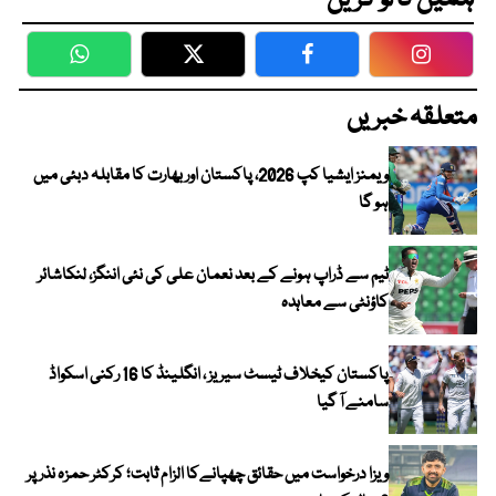
ہمیں فالو کریں
WhatsApp
Twitter
Facebook
Faceboo
متعلقہ خبریں
ویمنز ایشیا کپ 2026، پاکستان اور بھارت کا مقابلہ دبئی میں
ہو گا
ٹیم سے ڈراپ ہونے کے بعد نعمان علی کی نئی اننگز، لنکاشائر
کاؤنٹی سے معاہدہ
پاکستان کیخلاف ٹیسٹ سیریز ، انگلینڈ کا 16 رکنی اسکواڈ
سامنے آ گیا
ویزا درخواست میں حقائق چھپانےکا الزام ثابت؛ کرکٹر حمزہ نذر پر