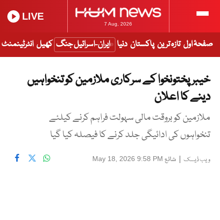
LIVE
7 Aug, 2026
صفحۂ اول
تازہ ترین
پاکستان
دنیا
ایران-اسرائیل جنگ
کھیل
انٹرٹینمنٹ
خیبر پختونخوا کے سرکاری ملازمین کو تنخواہیں
دینے کا اعلان
ملازمین کو بروقت مالی سہولت فراہم کرنے کیلئے
تنخواہوں کی ادائیگی جلد کرنے کا فیصلہ کیا گیا
|
شائع
May 18, 2026 9:58 PM
ویب ڈیسک