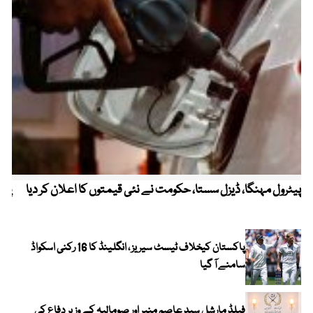
پیٹرول مہنگا، ڈیزل سستا، حکومت نے نئی قیمتوں کا اعلان کر دیا
پنج
پاکستان کیخلاف ٹیسٹ سیریز ، انگلینڈ کا 16 رکنی اسکواڈ
سامنے آ گیا
فیلڈ مارشل سید عاصم منیر اور صومالیہ کے وزیر دفاع کی