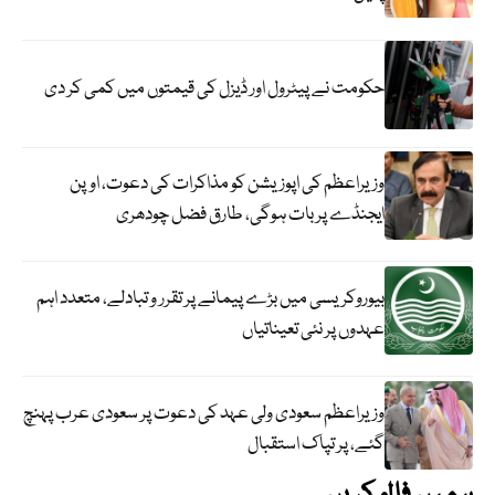
حکومت نے پیٹرول اور ڈیزل کی قیمتوں میں کمی کر دی
وزیراعظم کی اپوزیشن کو مذاکرات کی دعوت، اوپن
ایجنڈے پر بات ہوگی، طارق فضل چودھری
بیوروکریسی میں بڑے پیمانے پر تقرر و تبادلے، متعدد اہم
عہدوں پر نئی تعیناتیاں
وزیراعظم سعودی ولی عہد کی دعوت پر سعودی عرب پہنچ
گئے، پر تپاک استقبال