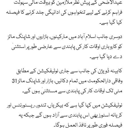
عیدالاضحیٰ کے پیش نظر ملازمین کو بروقت مالی سہولت
فراہم کرنے کے لیے تنخواہوں کی ادائیگی جلد کرنے کا فیصلہ
کیا گیا ہے۔
دوسری جانب اسلام آباد میں مارکیٹوں، بازاروں اور شاپنگ مالز
کو کاروباری اوقات کار کی پابندی سے عارضی طور پر استثنیٰ
دے دیا گیا ہے۔
کابینہ ڈویژن کی جانب سے جاری نوٹیفکیشن کے مطابق
وفاقی دارالحکومت میں تمام دکانیں، بازار اور شاپنگ مالز 31
مئی تک اوقات کار کی پابندی سے مستثنیٰ ہوں گے۔
نوٹیفکیشن میں کہا گیا ہے کہ بیکریاں، تندور، ریسٹورنٹس اور
کریانہ اسٹورز بھی اس پابندی سے آزاد ہوں گے جبکہ یہ
فیصلہ فوری طور پر نافذ العمل ہوگا۔