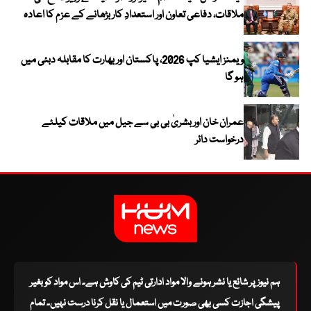
ملاقات، دفاعی تعاون اور استعدادِ کار بڑھانے کے عزم کا اعادہ
ویمنز ایشیا کپ 2026، پاکستان اور بھارت کا مقابلہ دبئی میں
ہو گا
عمران خان اور بشریٰ بی بی سے جیل میں ملاقات کیلئے
درخواست دائر
ہم نیوز پر شائع یا نشر ہونے والا مواد ادارتی ٹیم کی کاوش ہے۔ اس مواد کو بغیر
پیشگی اجازت کسی بھی صورت میں استعمال یا نقل کرنا درست نہیں۔ تمام